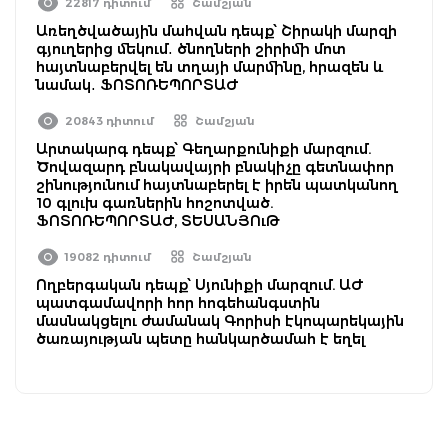
22817 դիտում
Շամշյան
Առեղծվածային մահվան դեպք՝ Շիրակի մարզի
գյուղերից մեկում․ ծնողների շիրիմի մոտ
հայտնաբերվել են տղայի մարմինը, հրազեն և
նամակ․ ՖՈՏՈՌԵՊՈՐՏԱԺ
20843 դիտում
Շամշյան
Արտակարգ դեպք՝ Գեղարքունիքի մարզում.
Ծովազարդ բնակավայրի բնակիչը գետնափոր
շինությունում հայտնաբերել է իրեն պատկանող
10 գլուխ գառներին հոշոտված.
ՖՈՏՈՌԵՊՈՐՏԱԺ, ՏԵՍԱՆՅՈւԹ
19082 դիտում
Շամշյան
Ողբերգական դեպք՝ Սյունիքի մարզում. ԱԺ
պատգամավորի հոր հոգեհանգստին
մասնակցելու ժամանակ Գորիսի էկոպարեկային
ծառայության պետը հանկարծամահ է եղել