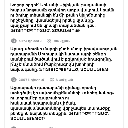
Խոշոր հրդեհ՝ Երևանի Սիլիկյան թաղամասի
հարևանությամբ գտնվող աղբավայրում. կրակն
ու ծուխը տեսանելի են մի քանի կիլոմետրից.
հրշեջները, վտանգելով իրենց կյանքը,
պայքարում են կրակի տարածման դեմ.
ՖՈՏՈՌԵՊՈՐՏԱԺ, ՏԵՍԱՆՅՈւԹ
31173 դիտում
Շամշյան
Արագածոտնի մարզի ընդհանուր իրավասության
դատարանի Աշտարակի նստավայրի շենքի
տանիքում ծածանվում է բզկտված եռագույնը․
ի՞նչ է մտածում Բարձրագույն խորհրդի
նախագահը. ՖՈՏՈՌԵՊՈՐՏԱԺ, ՏԵՍԱՆՅՈւԹ
28676 դիտում
Շամշյան
Աշտարակի դատարանի դիմաց, որտեղ
ստեղծվել էր ավտոմեքենաների «գերեզմանոց»
ու տիրում էր գարշահոտ ու
հակասանիտարական վիճակ,
պատասխանատուները վերջապես տարածքը
բերեցին նախկին տեսքին. ՖՈՏՈՌԵՊՈՐՏԱԺ,
ՏԵՍԱՆՅՈւԹԵՐ