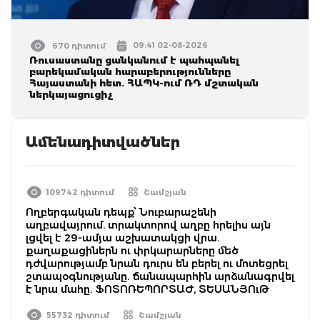
09:41 02-08-2026
670 դիտում
Ռուսաստանը ցանկանում է պահպանել
բարեկամական հարաբերությունները
Հայաստանի հետ. ՀԱՊԿ-ում ՌԴ մշտական
ներկայացուցիչ
Ամենադիտվածներ
109742 դիտում
Շամշյան
Ողբերգական դեպք՝ Նուբարաշենի
աղբավայրում. տրակտորով աղբը հրելիս այն
լցվել է 29-ամյա աշխատակցի վրա.
քաղաքացիներն ու փրկարարները մեծ
դժվարությամբ նրան դուրս են բերել ու մոտեցրել
շտապօգնությանը. ճանապարհին արձանագրվել
է նրա մահը. ՖՈՏՈՌԵՊՈՐՏԱԺ, ՏԵՍԱՆՅՈւԹ
55732 դիտում
Շամշյան