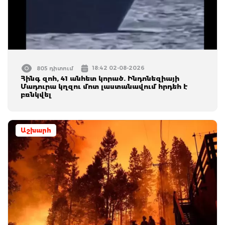
18:42 02-08-2026
805 դիտում
Հինգ զոհ, 41 անհետ կորած. Ինդոնեզիայի
Մադուրա կղզու մոտ լաստանավում հրդեհ է
բռնկվել
Աշխարհ