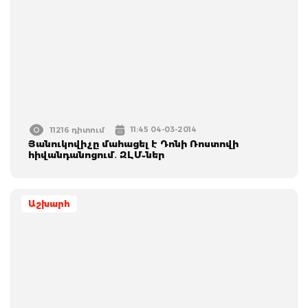
11:45 04-03-2014
11216 դիտում
Յանուկովիչը մահացել է Դոնի Ռոստովի
հիվանդանոցում․ ԶԼՄ֊ներ
Աշխարհ