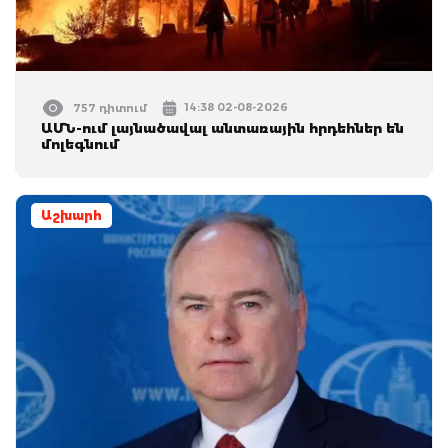
14:38 02-08-2026
757 դիտում
ԱՄՆ-ում լայնածավալ անտառային հրդեհներ են
մոլեգնում
Աշխարհ