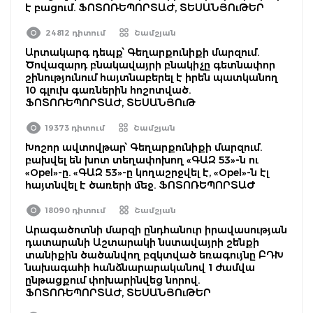
է բացում. ՖՈՏՈՌԵՊՈՐՏԱԺ, ՏԵՍԱՆՅՈւԹԵՐ
24812 դիտում
Շամշյան
Արտակարգ դեպք՝ Գեղարքունիքի մարզում.
Ծովազարդ բնակավայրի բնակիչը գետնափոր
շինությունում հայտնաբերել է իրեն պատկանող
10 գլուխ գառներին հոշոտված.
ՖՈՏՈՌԵՊՈՐՏԱԺ, ՏԵՍԱՆՅՈւԹ
19373 դիտում
Շամշյան
Խոշոր ավտովթար՝ Գեղարքունիքի մարզում.
բախվել են խոտ տեղափոխող «ԳԱԶ 53»-ն ու
«Opel»-ը. «ԳԱԶ 53»-ը կողաշրջվել է, «Opel»-ն էլ
հայտնվել է ծառերի մեջ. ՖՈՏՈՌԵՊՈՐՏԱԺ
18090 դիտում
Շամշյան
Արագածոտնի մարզի ընդհանուր իրավասության
դատարանի Աշտարակի նստավայրի շենքի
տանիքին ծածանվող բզկտված եռագույնը ԲԴԽ
նախագահի հանձնարարականով 1 ժամվա
ընթացքում փոխարինվեց նորով.
ՖՈՏՈՌԵՊՈՐՏԱԺ, ՏԵՍԱՆՅՈւԹԵՐ