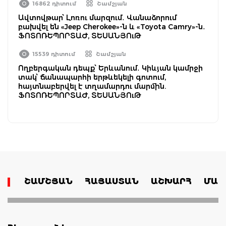
16862 դիտում
Շամշյան
Ավտովթար՝ Լոռու մարզում․ Վանաձորում
բախվել են «Jeep Cherokee»-ն և «Toyota Camry»-ն․
ՖՈՏՈՌԵՊՈՐՏԱԺ, ՏԵՍԱՆՅՈւԹ
15539 դիտում
Շամշյան
Ողբերգական դեպք՝ Երևանում․ Կիևյան կամրջի
տակ՝ ճանապարհի երթևեկելի գոտում,
հայտնաբերվել է տղամարդու մարմին.
ՖՈՏՈՌԵՊՈՐՏԱԺ, ՏԵՍԱՆՅՈւԹ
ՇԱՄՇՅԱՆ
ՀԱՅԱՍՏԱՆ
ԱՇԽԱՐՀ
ՄԱՄ