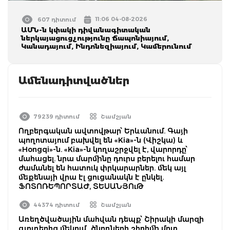
11:06 04-08-2026
607 դիտում
ԱՄՆ-ն կփակի դիվանագիտական
ներկայացուցչությունը Ճապոնիայում,
Կանադայում, Ինդոնեզիայում, Կամերունում
Ամենադիտվածներ
79239 դիտում
Շամշյան
Ողբերգական ավտովթար՝ Երևանում. Գայի
պողոտայում բախվել են «Kia»-ն (Վիշկա) և
«Hongqi»-ն. «Kia»-ն կողաշրջվել է, վարորդը՝
մահացել. նրա մարմինը դուրս բերելու համար
ժամանել են հատուկ փրկարարներ. մեկ այլ
մեքենայի վրա էլ ցուցանակն է ընկել.
ՖՈՏՈՌԵՊՈՐՏԱԺ, ՏԵՍԱՆՅՈւԹ
44374 դիտում
Շամշյան
Առեղծվածային մահվան դեպք՝ Շիրակի մարզի
գյուղերից մեկում․ ծնողների շիրիմի մոտ