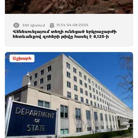
15:54 04-08-2026
595 դիտում
Վենեսուելայում տեղի ունեցած երկրաշարժի
հետևանքով զnhերի թիվը հասել է 6,125-ի
Աշխարհ