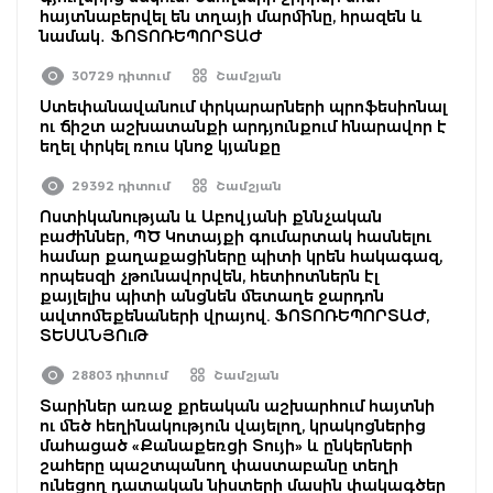
հայտնաբերվել են տղայի մարմինը, հրազեն և
նամակ․ ՖՈՏՈՌԵՊՈՐՏԱԺ
30729 դիտում
Շամշյան
Ստեփանավանում փրկարարների պրոֆեսիոնալ
ու ճիշտ աշխատանքի արդյունքում հնարավոր է
եղել փրկել ռուս կնոջ կյանքը
29392 դիտում
Շամշյան
Ոստիկանության և Աբովյանի քննչական
բաժիններ, ՊԾ Կոտայքի գումարտակ հասնելու
համար քաղաքացիները պիտի կրեն հակագազ,
որպեսզի չթունավորվեն, հետիոտներն էլ
քայլելիս պիտի անցնեն մետաղե ջարդոն
ավտոմեքենաների վրայով. ՖՈՏՈՌԵՊՈՐՏԱԺ,
ՏԵՍԱՆՅՈւԹ
28803 դիտում
Շամշյան
Տարիներ առաջ քրեական աշխարհում հայտնի
ու մեծ հեղինակություն վայելող, կրակոցներից
մահացած «Քանաքեռցի Տույի» և ընկերների
շահերը պաշտպանող փաստաբանը տեղի
ունեցող դատական նիստերի մասին փակագծեր