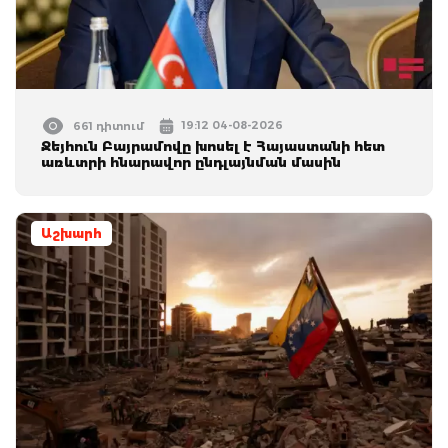
19:12 04-08-2026
661 դիտում
Ջեյհուն Բայրամովը խոսել է Հայաստանի հետ
առևտրի հնարավոր ընդլայնման մասին
Աշխարհ