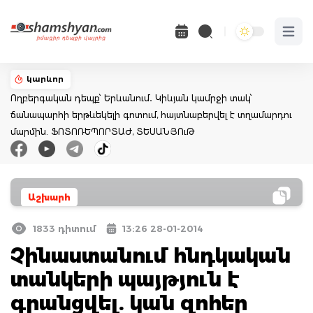
Open 
կարևոր
Ողբերգական դեպք՝ Երևանում․ Կիևյան կամրջի տակ՝
ճանապարհի երթևեկելի գոտում, հայտնաբերվել է տղամարդու
մարմին. ՖՈՏՈՌԵՊՈՐՏԱԺ, ՏԵՍԱՆՅՈւԹ
Աշխարհ
1833 դիտում
13:26 28-01-2014
Չինաստանում հնդկական
տանկերի պայթյուն է
գրանցվել. կան զոհեր