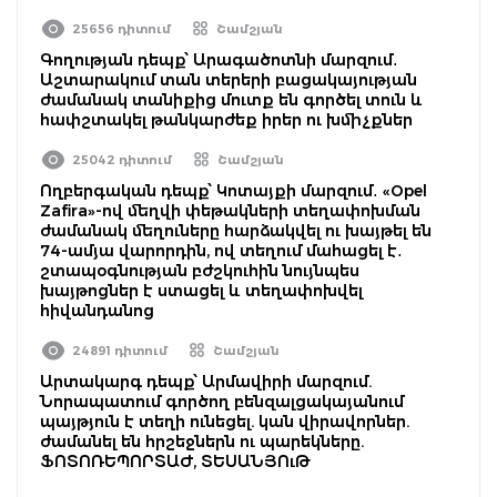
25656 դիտում
Շամշյան
Գողության դեպք՝ Արագածոտնի մարզում․
Աշտարակում տան տերերի բացակայության
ժամանակ տանիքից մուտք են գործել տուն և
հափշտակել թանկարժեք իրեր ու խմիչքներ
25042 դիտում
Շամշյան
Ողբերգական դեպք՝ Կոտայքի մարզում․ «Opel
Zafira»-ով մեղվի փեթակների տեղափոխման
ժամանակ մեղուները հարձակվել ու խայթել են
74-ամյա վարորդին, ով տեղում մահացել է․
շտապօգնության բժշկուհին նույնպես
խայթոցներ է ստացել և տեղափոխվել
հիվանդանոց
24891 դիտում
Շամշյան
Արտակարգ դեպք՝ Արմավիրի մարզում.
Նորապատում գործող բենզալցակայանում
պայթյուն է տեղի ունեցել. կան վիրավորներ.
ժամանել են հրշեջներն ու պարեկները.
ՖՈՏՈՌԵՊՈՐՏԱԺ, ՏԵՍԱՆՅՈւԹ