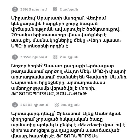
36160 դիտում
Շամշյան
Միջադեպ՝ Արարատի մարզում․ Վեդիում
կենցաղային հարցերի շուրջ ծագած
վիճաբանությունն ավարտվել է ծեծկռտուքով․
20-ամյա երիտասարդը վնասվածքներ է
ստացել․ մասնակիցներից մեկը «Վեդի պլաստ»
ՍՊԸ-ի տնօրենի որդին է
30558 դիտում
Շամշյան
Խոշոր հրդեհ՝ Գավառ քաղաքի Արծվաքար
թաղամասում գործող «Ավդո Մեկ» ՍՊԸ-ի փայտի
արտադրամասում. ժամանել են Գավառի, Սևանի,
Մարտունու հրշեջները. արտադրամասն
ամբողջությամբ վերածվել է մոխրի.
ՖՈՏՈՌԵՊՈՐՏԱԺ, ՏԵՍԱՆՅՈւԹ
26202 դիտում
Շամշյան
Արտակարգ դեպք՝ Երևանում. Ալեք Մանուկյան
փողոցում չորացած հսկայական ծառը
արմատից պոկվել և ընկել է «Mazda»-ի վրա. ով է
փոխհատուցելու քաղաքացուն պատճառված
վնասը, հայտնի չէ. ՖՈՏՈՌԵՊՈՐՏԱԺ