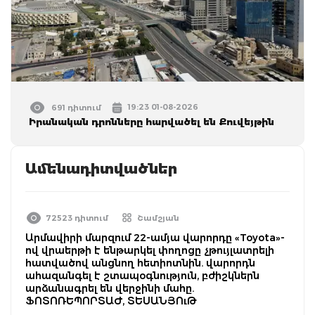
19:23 01-08-2026
691 դիտում
Իրանական դրոնները հարվածել են Քուվեյթին
Ամենադիտվածներ
72523 դիտում
Շամշյան
Արմավիրի մարզում 22-ամյա վարորդը «Toyota»-
ով վրաերթի է ենթարկել փողոցը չթույլատրելի
հատվածով անցնող հետիոտնին. վարորդն
ահազանգել է շտապօգնություն, բժիշկներն
արձանագրել են վերջինի մահը.
ՖՈՏՈՌԵՊՈՐՏԱԺ, ՏԵՍԱՆՅՈւԹ