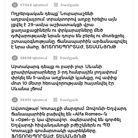
57046 դիտում
Շամշյան
Ողբերգական դեպք՝ Նուբարաշենի
աղբավայրում. տրակտորով աղբը հրելիս այն
լցվել է 29-ամյա աշխատակցի վրա.
քաղաքացիներն ու փրկարարները մեծ
դժվարությամբ նրան դուրս են բերել ու մոտեցրել
շտապօգնությանը. ճանապարհին արձանագրվել
է նրա մահը. ՖՈՏՈՌԵՊՈՐՏԱԺ, ՏԵՍԱՆՅՈւԹ
38608 դիտում
Շամշյան
Արտակարգ դեպք ու բարի լուր. Սևանի
ջրափրկարարները 3-րդ հանրային լողափում
փրկել են 5-ամյա աղջնակի կյանքը, ով ափից
մոտ 10 մետր հեռավորությամբ հայտնվել էր
Սևանա լճում
36955 դիտում
Շամշյան
Ավտովթար՝ Կոտայքի մարզում. Զովունի-Եղվարդ
ճանապարհին բախվել են «Alfa Romeo»-ն
և «Opel»-ը. կա վիրավոր․ օպերատիվ են գործել
Եղվարդի հիվանդանոցի բժիշկներն ու ՊԾ
Կոտայքի գումարտակի պարեկները.
ՖՈՏՈՌԵՊՈՐՏԱԺ, ՏԵՍԱՆՅՈւԹ