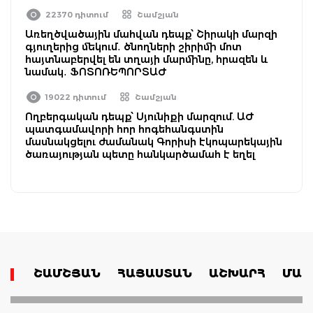
22370 դիտում
Շամշյան
Առեղծվածային մահվան դեպք՝ Շիրակի մարզի
գյուղերից մեկում․ ծնողների շիրիմի մոտ
հայտնաբերվել են տղայի մարմինը, հրազեն և
նամակ․ ՖՈՏՈՌԵՊՈՐՏԱԺ
19022 դիտում
Շամշյան
Ողբերգական դեպք՝ Սյունիքի մարզում. ԱԺ
պատգամավորի հոր հոգեհանգստին
մասնակցելու ժամանակ Գորիսի էկոպարեկային
ծառայության պետը հանկարծամահ է եղել
ՇԱՄՇՅԱՆ
ՀԱՅԱՍՏԱՆ
ԱՇԽԱՐՀ
ՄԱՄ