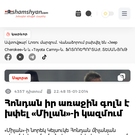
Open 
կարևոր
Ավտովթար՝ Լոռու մարզում․ Վանաձորում բախվել են «Jeep
Cherokee»-ն և «Toyota Camry»-ն․ ՖՈՏՈՌԵՊՈՐՏԱԺ, ՏԵՍԱՆՅՈւԹ
Սպորտ
4357 դիտում
22:48 15-01-2014
Հոնդան իր առաջին գոլն է
խփել «Միլան»-ի կազմում
«Միլան»-ի նորեկ Կեյսուկե Հոնդան միլանյան