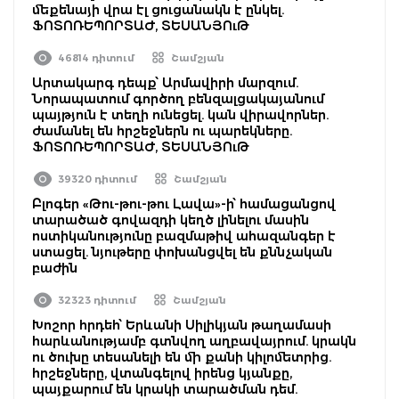
մեքենայի վրա էլ ցուցանակն է ընկել.
ՖՈՏՈՌԵՊՈՐՏԱԺ, ՏԵՍԱՆՅՈւԹ
46814 դիտում
Շամշյան
Արտակարգ դեպք՝ Արմավիրի մարզում.
Նորապատում գործող բենզալցակայանում
պայթյուն է տեղի ունեցել. կան վիրավորներ.
ժամանել են հրշեջներն ու պարեկները.
ՖՈՏՈՌԵՊՈՐՏԱԺ, ՏԵՍԱՆՅՈւԹ
39320 դիտում
Շամշյան
Բլոգեր «Թու-թու-թու Լավա»-ի՝ համացանցով
տարածած գովազդի կեղծ լինելու մասին
ոստիկանությունը բազմաթիվ ահազանգեր է
ստացել. նյութերը փոխանցվել են քննչական
բաժին
32323 դիտում
Շամշյան
Խոշոր հրդեհ՝ Երևանի Սիլիկյան թաղամասի
հարևանությամբ գտնվող աղբավայրում. կրակն
ու ծուխը տեսանելի են մի քանի կիլոմետրից.
հրշեջները, վտանգելով իրենց կյանքը,
պայքարում են կրակի տարածման դեմ.