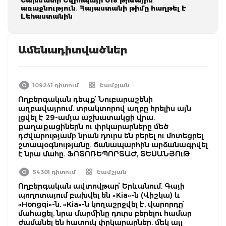
առաջնություն․ Հայաստանի թիմը հաղթել է
Լեհաստանին
Ամենադիտվածներ
109241 դիտում
Շամշյան
Ողբերգական դեպք՝ Նուբարաշենի
աղբավայրում. տրակտորով աղբը հրելիս այն
լցվել է 29-ամյա աշխատակցի վրա.
քաղաքացիներն ու փրկարարները մեծ
դժվարությամբ նրան դուրս են բերել ու մոտեցրել
շտապօգնությանը. ճանապարհին արձանագրվել
է նրա մահը. ՖՈՏՈՌԵՊՈՐՏԱԺ, ՏԵՍԱՆՅՈւԹ
54301 դիտում
Շամշյան
Ողբերգական ավտովթար՝ Երևանում. Գայի
պողոտայում բախվել են «Kia»-ն (Վիշկա) և
«Hongqi»-ն. «Kia»-ն կողաշրջվել է, վարորդը՝
մահացել. նրա մարմինը դուրս բերելու համար
ժամանել են հատուկ փրկարարներ. մեկ այլ