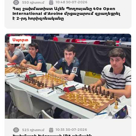
10:48 30-07-2026
550 դիտում
Հայ շախմատիստ Ալեն Պողոսյանը 40e Open
International d'Avoine մրցաշարում զբաղեցրել
է 2-րդ հորիզոնականը
Սպորտ
10:35 30-07-2026
523 դիտում
Շախմատի Եվրոպայի Մ18 թիմային