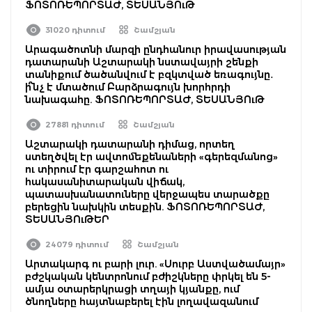
ՖՈՏՈՌԵՊՈՐՏԱԺ, ՏԵՍԱՆՅՈւԹ
31020 դիտում
Շամշյան
Արագածոտնի մարզի ընդհանուր իրավասության
դատարանի Աշտարակի նստավայրի շենքի
տանիքում ծածանվում է բզկտված եռագույնը․
ի՞նչ է մտածում Բարձրագույն խորհրդի
նախագահը. ՖՈՏՈՌԵՊՈՐՏԱԺ, ՏԵՍԱՆՅՈւԹ
27881 դիտում
Շամշյան
Աշտարակի դատարանի դիմաց, որտեղ
ստեղծվել էր ավտոմեքենաների «գերեզմանոց»
ու տիրում էր գարշահոտ ու
հակասանիտարական վիճակ,
պատասխանատուները վերջապես տարածքը
բերեցին նախկին տեսքին. ՖՈՏՈՌԵՊՈՐՏԱԺ,
ՏԵՍԱՆՅՈւԹԵՐ
24079 դիտում
Շամշյան
Արտակարգ ու բարի լուր. «Սուրբ Աստվածամայր»
բժշկական կենտրոնում բժիշկները փրկել են 5-
ամյա օտարերկրացի տղայի կյանքը, ում
ծնողները հայտնաբերել էին լողավազանում