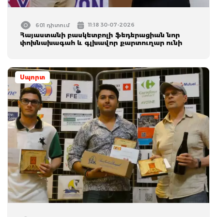
11:18 30-07-2026
601 դիտում
Հայաստանի բասկետբոլի ֆեդերացիան նոր
փոխնախագահ և գլխավոր քարտուղար ունի
Սպորտ