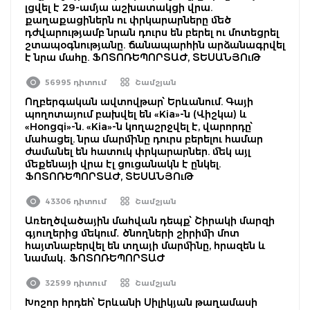
լցվել է 29-ամյա աշխատակցի վրա.
քաղաքացիներն ու փրկարարները մեծ
դժվարությամբ նրան դուրս են բերել ու մոտեցրել
շտապօգնությանը. ճանապարհին արձանագրվել
է նրա մահը. ՖՈՏՈՌԵՊՈՐՏԱԺ, ՏԵՍԱՆՅՈւԹ
56995 դիտում
Շամշյան
Ողբերգական ավտովթար՝ Երևանում. Գայի
պողոտայում բախվել են «Kia»-ն (Վիշկա) և
«Hongqi»-ն. «Kia»-ն կողաշրջվել է, վարորդը՝
մահացել. նրա մարմինը դուրս բերելու համար
ժամանել են հատուկ փրկարարներ. մեկ այլ
մեքենայի վրա էլ ցուցանակն է ընկել.
ՖՈՏՈՌԵՊՈՐՏԱԺ, ՏԵՍԱՆՅՈւԹ
43306 դիտում
Շամշյան
Առեղծվածային մահվան դեպք՝ Շիրակի մարզի
գյուղերից մեկում․ ծնողների շիրիմի մոտ
հայտնաբերվել են տղայի մարմինը, հրազեն և
նամակ․ ՖՈՏՈՌԵՊՈՐՏԱԺ
32599 դիտում
Շամշյան
Խոշոր հրդեհ՝ Երևանի Սիլիկյան թաղամասի