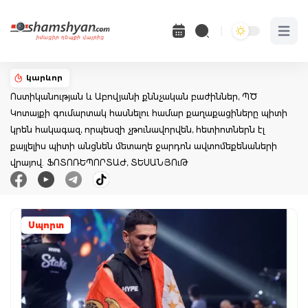
Open 
կարևոր
Ոստիկանության և Աբովյանի քննչական բաժիններ, ՊԾ
Կոտայքի գումարտակ հասնելու համար քաղաքացիները պիտի
կրեն հակագազ, որպեսզի չթունավորվեն, հետիոտներն էլ
քայլելիս պիտի անցնեն մետաղե ջարդոն ավտոմեքենաների
վրայով. ՖՈՏՈՌԵՊՈՐՏԱԺ, ՏԵՍԱՆՅՈւԹ
Սպորտ