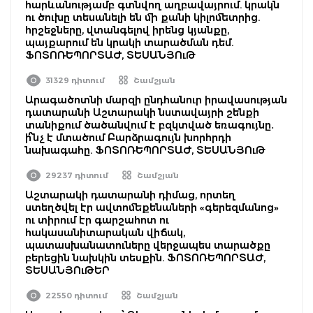
հարևանությամբ գտնվող աղբավայրում. կրակն
ու ծուխը տեսանելի են մի քանի կիլոմետրից.
հրշեջները, վտանգելով իրենց կյանքը,
պայքարում են կրակի տարածման դեմ.
ՖՈՏՈՌԵՊՈՐՏԱԺ, ՏԵՍԱՆՅՈւԹ
31329 դիտում
Շամշյան
Արագածոտնի մարզի ընդհանուր իրավասության
դատարանի Աշտարակի նստավայրի շենքի
տանիքում ծածանվում է բզկտված եռագույնը․
ի՞նչ է մտածում Բարձրագույն խորհրդի
նախագահը. ՖՈՏՈՌԵՊՈՐՏԱԺ, ՏԵՍԱՆՅՈւԹ
29237 դիտում
Շամշյան
Աշտարակի դատարանի դիմաց, որտեղ
ստեղծվել էր ավտոմեքենաների «գերեզմանոց»
ու տիրում էր գարշահոտ ու
հակասանիտարական վիճակ,
պատասխանատուները վերջապես տարածքը
բերեցին նախկին տեսքին. ՖՈՏՈՌԵՊՈՐՏԱԺ,
ՏԵՍԱՆՅՈւԹԵՐ
22550 դիտում
Շամշյան