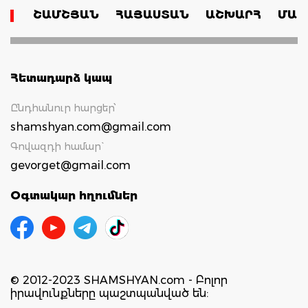
ՇԱՄՇՅԱՆ
ՀԱՅԱՍՏԱՆ
ԱՇԽԱՐՀ
ՄԱՄ
Հետադարձ կապ
Ընդհանուր հարցեր՝
shamshyan.com@gmail.com
Գովազդի համար`
gevorget@gmail.com
Օգտակար հղումներ
© 2012-2023 SHAMSHYAN.com - Բոլոր
իրավունքները պաշտպանված են: