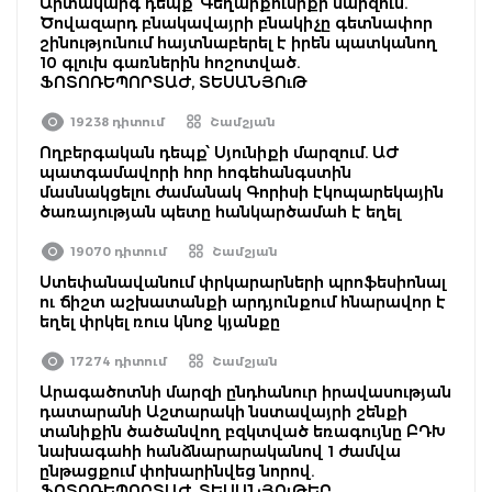
Արտակարգ դեպք՝ Գեղարքունիքի մարզում.
Ծովազարդ բնակավայրի բնակիչը գետնափոր
շինությունում հայտնաբերել է իրեն պատկանող
10 գլուխ գառներին հոշոտված.
ՖՈՏՈՌԵՊՈՐՏԱԺ, ՏԵՍԱՆՅՈւԹ
19238 դիտում
Շամշյան
Ողբերգական դեպք՝ Սյունիքի մարզում. ԱԺ
պատգամավորի հոր հոգեհանգստին
մասնակցելու ժամանակ Գորիսի էկոպարեկային
ծառայության պետը հանկարծամահ է եղել
19070 դիտում
Շամշյան
Ստեփանավանում փրկարարների պրոֆեսիոնալ
ու ճիշտ աշխատանքի արդյունքում հնարավոր է
եղել փրկել ռուս կնոջ կյանքը
17274 դիտում
Շամշյան
Արագածոտնի մարզի ընդհանուր իրավասության
դատարանի Աշտարակի նստավայրի շենքի
տանիքին ծածանվող բզկտված եռագույնը ԲԴԽ
նախագահի հանձնարարականով 1 ժամվա
ընթացքում փոխարինվեց նորով.
ՖՈՏՈՌԵՊՈՐՏԱԺ, ՏԵՍԱՆՅՈւԹԵՐ