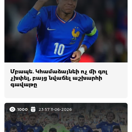
Մբապե. Կհամաձայնեի ոչ մի գոլ
չխփել, բայց նվաճել աշխարհի
գավաթը
1000
23:57 11-06-2026