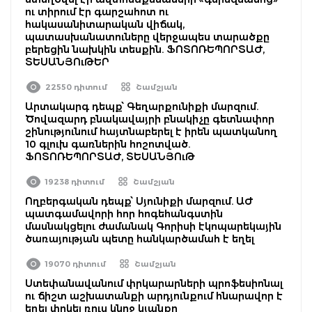
ու տիրում էր գարշահոտ ու
հակասանիտարական վիճակ,
պատասխանատուները վերջապես տարածքը
բերեցին նախկին տեսքին. ՖՈՏՈՌԵՊՈՐՏԱԺ,
ՏԵՍԱՆՅՈւԹԵՐ
22550 դիտում
Շամշյան
Արտակարգ դեպք՝ Գեղարքունիքի մարզում.
Ծովազարդ բնակավայրի բնակիչը գետնափոր
շինությունում հայտնաբերել է իրեն պատկանող
10 գլուխ գառներին հոշոտված.
ՖՈՏՈՌԵՊՈՐՏԱԺ, ՏԵՍԱՆՅՈւԹ
19238 դիտում
Շամշյան
Ողբերգական դեպք՝ Սյունիքի մարզում. ԱԺ
պատգամավորի հոր հոգեհանգստին
մասնակցելու ժամանակ Գորիսի էկոպարեկային
ծառայության պետը հանկարծամահ է եղել
19070 դիտում
Շամշյան
Ստեփանավանում փրկարարների պրոֆեսիոնալ
ու ճիշտ աշխատանքի արդյունքում հնարավոր է
եղել փրկել ռուս կնոջ կյանքը