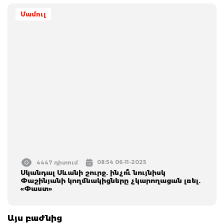
Մամուլ
08:54 06-11-2025
4447 դիտում
Սկանդալ Սևանի շուրջ. ինչո՞ւ նույնիսկ
Փաշինյանի կողմնակիցները չկարողացան լռել.
«Փաստ»
Այս բաժնից