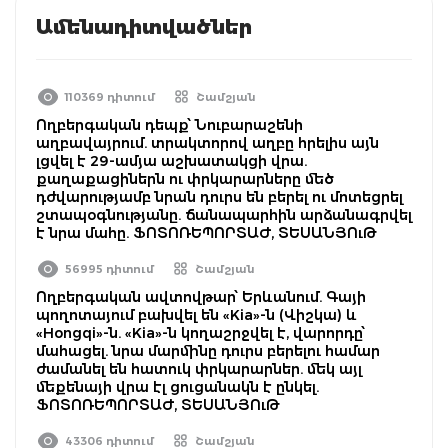
Ամենադիտվածներ
110369 դիտում
Շամշյան
Ողբերգական դեպք՝ Նուբարաշենի
աղբավայրում. տրակտորով աղբը հրելիս այն
լցվել է 29-ամյա աշխատակցի վրա.
քաղաքացիներն ու փրկարարները մեծ
դժվարությամբ նրան դուրս են բերել ու մոտեցրել
շտապօգնությանը. ճանապարհին արձանագրվել
է նրա մահը. ՖՈՏՈՌԵՊՈՐՏԱԺ, ՏԵՍԱՆՅՈւԹ
56995 դիտում
Շամշյան
Ողբերգական ավտովթար՝ Երևանում. Գայի
պողոտայում բախվել են «Kia»-ն (Վիշկա) և
«Hongqi»-ն. «Kia»-ն կողաշրջվել է, վարորդը՝
մահացել. նրա մարմինը դուրս բերելու համար
ժամանել են հատուկ փրկարարներ. մեկ այլ
մեքենայի վրա էլ ցուցանակն է ընկել.
ՖՈՏՈՌԵՊՈՐՏԱԺ, ՏԵՍԱՆՅՈւԹ
43306 դիտում
Շամշյան