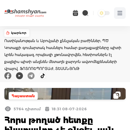
Open 
կարևոր
Ոստիկանության և Աբովյանի քննչական բաժիններ, ՊԾ
Կոտայքի գումարտակ հասնելու համար քաղաքացիները պիտի
կրեն հակագազ, որպեսզի չթունավորվեն, հետիոտներն էլ
քայլելիս պիտի անցնեն մետաղե ջարդոն ավտոմեքենաների
վրայով. ՖՈՏՈՌԵՊՈՐՏԱԺ, ՏԵՍԱՆՅՈւԹ
Հայաստան
5764 դիտում
18:31 08-07-2026
Հորս թողած հետքը
հնարավոր չէ ջնջել. այն