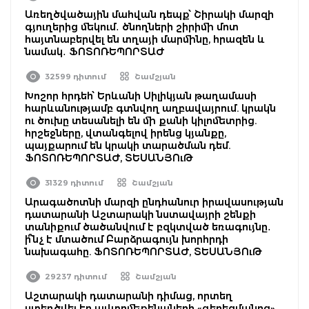
Առեղծվածային մահվան դեպք՝ Շիրակի մարզի
գյուղերից մեկում․ ծնողների շիրիմի մոտ
հայտնաբերվել են տղայի մարմինը, հրազեն և
նամակ․ ՖՈՏՈՌԵՊՈՐՏԱԺ
32599 դիտում
Շամշյան
Խոշոր հրդեհ՝ Երևանի Սիլիկյան թաղամասի
հարևանությամբ գտնվող աղբավայրում. կրակն
ու ծուխը տեսանելի են մի քանի կիլոմետրից.
հրշեջները, վտանգելով իրենց կյանքը,
պայքարում են կրակի տարածման դեմ.
ՖՈՏՈՌԵՊՈՐՏԱԺ, ՏԵՍԱՆՅՈւԹ
31329 դիտում
Շամշյան
Արագածոտնի մարզի ընդհանուր իրավասության
դատարանի Աշտարակի նստավայրի շենքի
տանիքում ծածանվում է բզկտված եռագույնը․
ի՞նչ է մտածում Բարձրագույն խորհրդի
նախագահը. ՖՈՏՈՌԵՊՈՐՏԱԺ, ՏԵՍԱՆՅՈւԹ
29237 դիտում
Շամշյան
Աշտարակի դատարանի դիմաց, որտեղ
ստեղծվել էր ավտոմեքենաների «գերեզմանոց»