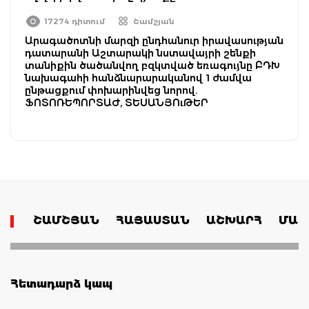
17274 դիտում
Շամշյան
Արագածոտնի մարզի ընդհանուր իրավասության
դատարանի Աշտարակի նստավայրի շենքի
տանիքին ծածանվող բզկտված եռագույնը ԲԴԽ
նախագահի հանձնարարականով 1 ժամվա
ընթացքում փոխարինվեց նորով.
ՖՈՏՈՌԵՊՈՐՏԱԺ, ՏԵՍԱՆՅՈւԹԵՐ
ՇԱՄՇՅԱՆ
ՀԱՅԱՍՏԱՆ
ԱՇԽԱՐՀ
ՄԱՄ
Հետադարձ կապ