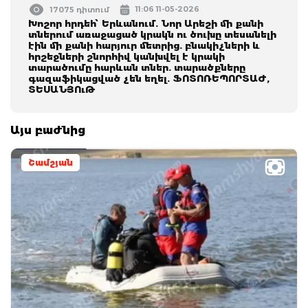
11:06 11-05-2026
17075 դիտում
Խոշոր հրդեհ՝ Երևանում. Նոր Արեշի մի քանի
տներում առաջացած կրակն ու ծուխը տեսանելի
էին մի քանի հարյուր մետրից. բնակիչների և
հրշեջների շնորհիվ կանխվել է կրակի
տարածումը հարևան տներ. տարածքները
գազաֆիկացված չեն եղել. ՖՈՏՈՌԵՊՈՐՏԱԺ,
ՏԵՍԱՆՅՈւԹ
Այս բաժնից
Շամշյան