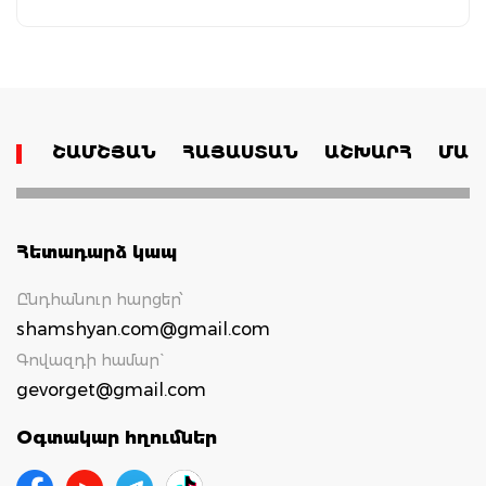
ՇԱՄՇՅԱՆ
ՀԱՅԱՍՏԱՆ
ԱՇԽԱՐՀ
ՄԱՄ
Հետադարձ կապ
Ընդհանուր հարցեր՝
shamshyan.com@gmail.com
Գովազդի համար`
gevorget@gmail.com
Օգտակար հղումներ