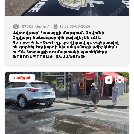
15:33 05-08-2026
37204 դիտում
Ավտովթար՝ Կոտայքի մարզում. Զովունի-
Եղվարդ ճանապարհին բախվել են «Alfa
Romeo»-ն և «Opel»-ը. կա վիրավոր․ օպերատիվ
են գործել Եղվարդի հիվանդանոցի բժիշկներն
ու ՊԾ Կոտայքի գումարտակի պարեկները.
ՖՈՏՈՌԵՊՈՐՏԱԺ, ՏԵՍԱՆՅՈւԹ
Շամշյան