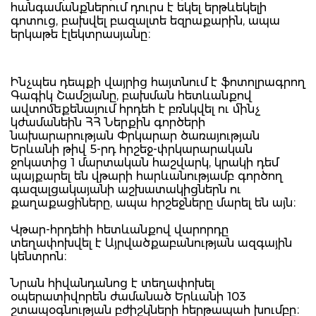
հանգամանքներում դուրս է եկել երթևեկելի
գոտուց, բախվել բազալտե եզրաքարին, ապա
երկաթե էլեկտրասյանը։
Ինչպես դեպքի վայրից հայտնում է ֆոտոլրագրող
Գագիկ Շամշյանը, բախման հետևանքով
ավտոմեքենայում հրդեհ է բռնկվել ու մինչ
կժամանեին ՀՀ Ներքին գործերի
նախարարության Փրկարար ծառայության
Երևանի թիվ 5-րդ հրշեջ-փրկարարական
ջոկատից 1 մարտական հաշվարկ, կրակի դեմ
պայքարել են վթարի հարևանությամբ գործող
գազալցակայանի աշխատակիցներն ու
քաղաքացիները, ապա հրշեջները մարել են այն։
Վթար-հրդեհի հետևանքով վարորդը
տեղափոխվել է Այրվածքաբանության ազգային
կենտրոն։
Նրան հիվանդանոց է տեղափոխել
օպերատիվորեն ժամանած Երևանի 103
շտապօգնության բժիշկների հերթապահ խումբը։