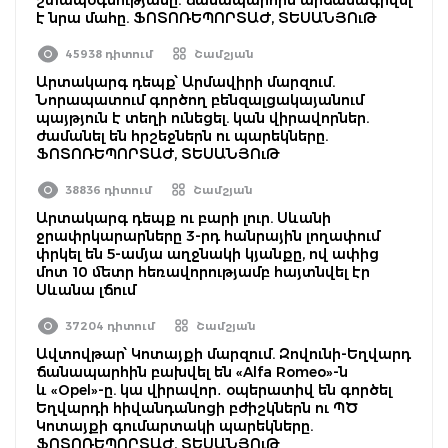
է նրա մահը. ՖՈՏՈՌԵՊՈՐՏԱԺ, ՏԵՍԱՆՅՈւԹ
45938 դիտում
Շամշյան
Արտակարգ դեպք՝ Արմավիրի մարզում.
Նորապատում գործող բենզալցակայանում
պայթյուն է տեղի ունեցել. կան վիրավորներ.
ժամանել են հրշեջներն ու պարեկները.
ՖՈՏՈՌԵՊՈՐՏԱԺ, ՏԵՍԱՆՅՈւԹ
38836 դիտում
Շամշյան
Արտակարգ դեպք ու բարի լուր. Սևանի
ջրափրկարարները 3-րդ հանրային լողափում
փրկել են 5-ամյա աղջնակի կյանքը, ով ափից
մոտ 10 մետր հեռավորությամբ հայտնվել էր
Սևանա լճում
37204 դիտում
Շամշյան
Ավտովթար՝ Կոտայքի մարզում. Զովունի-Եղվարդ
ճանապարհին բախվել են «Alfa Romeo»-ն
և «Opel»-ը. կա վիրավոր․ օպերատիվ են գործել
Եղվարդի հիվանդանոցի բժիշկներն ու ՊԾ
Կոտայքի գումարտակի պարեկները.
ՖՈՏՈՌԵՊՈՐՏԱԺ, ՏԵՍԱՆՅՈւԹ