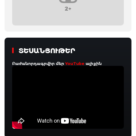
2+
ՏԵՍԱՆՅՈՒԹԵՐ
Բաժանորդագրվիր մեր
YouTube
ալիքին