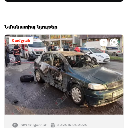
Նմանատիպ նյութեր
Շամշյան
20:25 16-04-2025
30782 դիտում