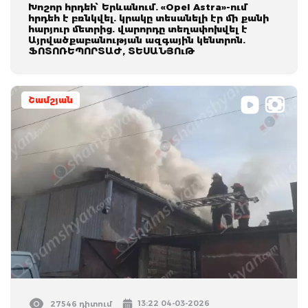
Խոշոր հրդեհ՝ Երևանում. «Opel Astra»-ում
հրդեհ է բռնկվել. կրակը տեսանելի էր մի քանի
հարյուր մետրից. վարորդը տեղափոխվել է
Այրվածքաբանության ազգային կենտրոն.
ՖՈՏՈՌԵՊՈՐՏԱԺ, ՏԵՍԱՆՅՈւԹ
Շամշյան
13:22 04-03-2026
27546 դիտում