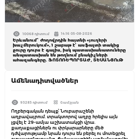
14:16 05-08-2026
10068 դիտում
Երևանում՝ ժողովրդին հայտնի «յուղերի
խաչմերուկում», 1 շաբաթ է՝ ասֆալտի տակից
ջուրը դուրս է գալիս, իսկ պատասխանատուները
անպատասխան են թողնում բնակիչների
ահազանգերը. ՖՈՏՈՌԵՊՈՐՏԱԺ, ՏԵՍԱՆՅՈւԹ
Ամենադիտվածներ
93283 դիտում
Շամշյան
Ողբերգական դեպք՝ Նուբարաշենի
աղբավայրում. տրակտորով աղբը հրելիս այն
լցվել է 29-ամյա աշխատակցի վրա.
քաղաքացիներն ու փրկարարները մեծ
դժվարությամբ նրան դուրս են բերել ու մոտեցրել
շտապօգնությանը. ճանապարհին արձանագրվել