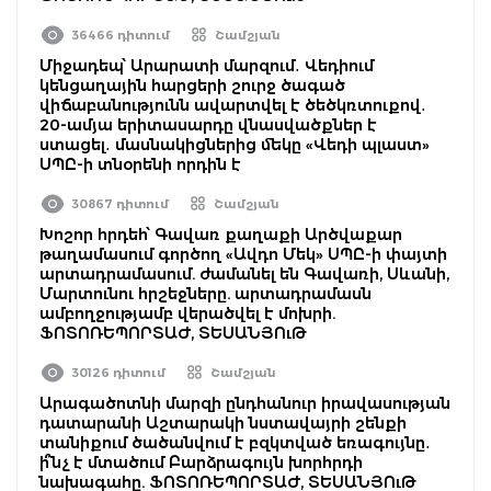
36466 դիտում
Շամշյան
Միջադեպ՝ Արարատի մարզում․ Վեդիում
կենցաղային հարցերի շուրջ ծագած
վիճաբանությունն ավարտվել է ծեծկռտուքով․
20-ամյա երիտասարդը վնասվածքներ է
ստացել․ մասնակիցներից մեկը «Վեդի պլաստ»
ՍՊԸ-ի տնօրենի որդին է
30867 դիտում
Շամշյան
Խոշոր հրդեհ՝ Գավառ քաղաքի Արծվաքար
թաղամասում գործող «Ավդո Մեկ» ՍՊԸ-ի փայտի
արտադրամասում. ժամանել են Գավառի, Սևանի,
Մարտունու հրշեջները. արտադրամասն
ամբողջությամբ վերածվել է մոխրի.
ՖՈՏՈՌԵՊՈՐՏԱԺ, ՏԵՍԱՆՅՈւԹ
30126 դիտում
Շամշյան
Արագածոտնի մարզի ընդհանուր իրավասության
դատարանի Աշտարակի նստավայրի շենքի
տանիքում ծածանվում է բզկտված եռագույնը․
ի՞նչ է մտածում Բարձրագույն խորհրդի
նախագահը. ՖՈՏՈՌԵՊՈՐՏԱԺ, ՏԵՍԱՆՅՈւԹ