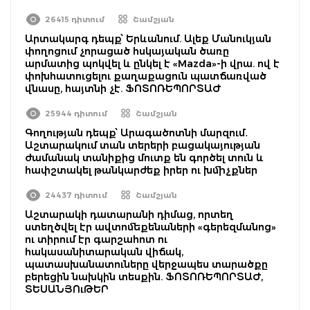
26415 դիտում
Շամշյան
Արտակարգ դեպք՝ Երևանում. Ալեք Մանուկյան
փողոցում չորացած հսկայական ծառը
արմատից պոկվել և ընկել է «Mazda»-ի վրա. ով է
փոխհատուցելու քաղաքացուն պատճառված
վնասը, հայտնի չէ. ՖՈՏՈՌԵՊՈՐՏԱԺ
25944 դիտում
Շամշյան
Գողության դեպք՝ Արագածոտնի մարզում․
Աշտարակում տան տերերի բացակայության
ժամանակ տանիքից մուտք են գործել տուն և
հափշտակել թանկարժեք իրեր ու խմիչքներ
24437 դիտում
Շամշյան
Աշտարակի դատարանի դիմաց, որտեղ
ստեղծվել էր ավտոմեքենաների «գերեզմանոց»
ու տիրում էր գարշահոտ ու
հակասանիտարական վիճակ,
պատասխանատուները վերջապես տարածքը
բերեցին նախկին տեսքին. ՖՈՏՈՌԵՊՈՐՏԱԺ,
ՏԵՍԱՆՅՈւԹԵՐ