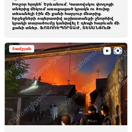
Խոշոր հրդեհ՝ Երևանում. Կատովսկու փողոցի
տներից մեկում առաջացած կրակն ու ծուխը
տեսանելի էին մի քանի հարյուր մետրից.
հրշեջների օպերատիվ աշխատանքի շնորհիվ
կրակի տարածումը կանխվել է դեպի հարևան մի
քանի տներ. ՖՈՏՈՌԵՊՈՐՏԱԺ, ՏԵՍԱՆՅՈւԹ
Շամշյան