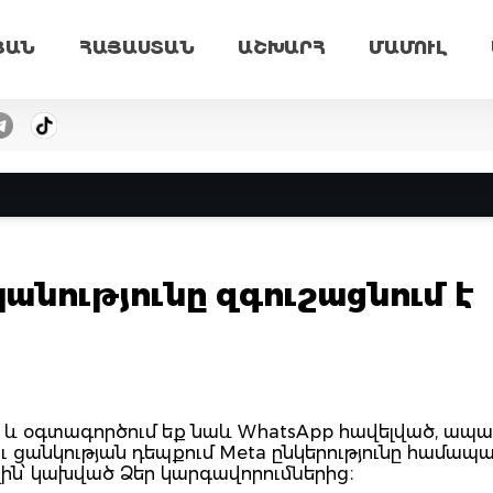
ՅԱՆ
ՀԱՅԱՍՏԱՆ
ԱՇԽԱՐՀ
ՄԱՄՈՒԼ
անությունը զգուշացնում է
վ և օգտագործում եք նաև WhatsApp հավելված, ապա
ու ցանկության դեպքում Meta ընկերությունը համա
վին՝ կախված Ձեր կարգավորումներից։