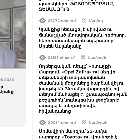
պարեկները․ ՖՈՏՈՌԵՊՈՐՏԱԺ,
ՏԵՍԱՆՅՈւԹ
23272 դիտում
Մամուլ
Կյանքից հեռացել է սիրված ու
ճանաչված մտավորական, ռեժիսոր,
հեռուստատեսային օպերատոր
Արսեն Ասլանյանը
22195 դիտում
Շամշյան
Ողբերգական դեպք՝ Կոտայքի
մարզում․ «Opel Zafira»-ով մեղվի
փեթակների տեղափոխման
-08-2026
ժամանակ մեղուները հարձակվել ու
որ
խայթել են 74-ամյա վարորդին, ով
մյանը
տեղում մահացել է․ շտապօգնության
բժշկուհին նույնպես խայթոցներ է
ստացել և տեղափոխվել
հիվանդանոց
20054 դիտում
Շամշյան
Արմավիրի մարզում 22-ամյա
վարորդը «Toyota»-ով վրաերթի է