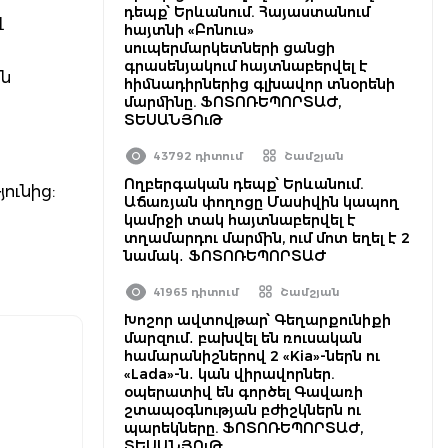
դեպք՝ Երևանում. Հայաստանում
լ
հայտնի «Բոնուս»
սուպերմարկետների ցանցի
գրասենյակում հայտնաբերվել է
ան
հիմնադիրներից գլխավոր տնօրենի
մարմինը. ՖՈՏՈՌԵՊՈՐՏԱԺ,
ՏԵՍԱՆՅՈւԹ
43792 դիտում
Շամշյան
Ողբերգական դեպք՝ Երևանում.
ունից:
Աճառյան փողոցը Մասիվին կապող
կամրջի տակ հայտնաբերվել է
տղամարդու մարմին, ում մոտ եղել է 2
նամակ․ ՖՈՏՈՌԵՊՈՐՏԱԺ
41965 դիտում
Շամշյան
Խոշոր ավտովթար՝ Գեղարքունիքի
մարզում․ բախվել են ռուսական
համարանիշներով 2 «Kia»-ներն ու
«Lada»-ն․ կան վիրավորներ.
օպերատիվ են գործել Գավառի
շտապօգնության բժիշկներն ու
պարեկները. ՖՈՏՈՌԵՊՈՐՏԱԺ,
ՏԵՍԱՆՅՈւԹ