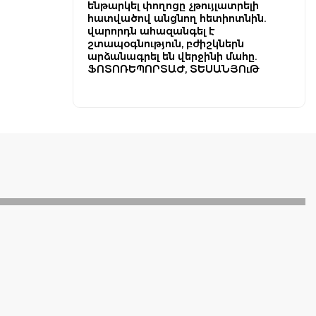
ենթարկել փողոցը չթույլատրելի
հատվածով անցնող հետիոտնին.
վարորդն ահազանգել է
շտապօգնություն, բժիշկներն
արձանագրել են վերջինի մահը.
ՖՈՏՈՌԵՊՈՐՏԱԺ, ՏԵՍԱՆՅՈւԹ