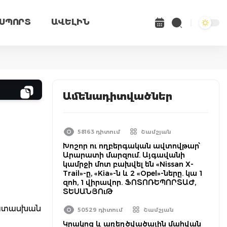
ՍՊՈՐՏ
ԱՎԵԼԻՆ
Ամենադիտվածներ
58163 դիտում
Շամշյան
Խոշոր ու ողբերգական ավտովթար՝
Արարատի մարզում. Այգավանի
կամրջի մոտ բախվել են «Nissan X-
Trail»-ը, «Kia»-ն և 2 «Opel»-ները. կա 1
զոհ, 1 վիրավոր. ՖՈՏՈՌԵՊՈՐՏԱԺ,
ՏԵՍԱՆՅՈւԹ
պատասխան
50529 դիտում
Շամշյան
Կրակոց և առեղծվածային մահվան