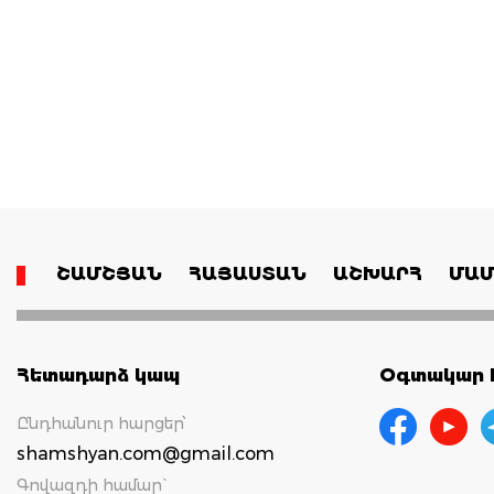
ՇԱՄՇՅԱՆ
ՀԱՅԱՍՏԱՆ
ԱՇԽԱՐՀ
ՄԱՄ
Հետադարձ կապ
Օգտակար հ
Ընդհանուր հարցեր՝
shamshyan.com@gmail.com
Գովազդի համար`