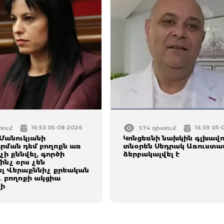
16:53 05-08-2026
16:39 05
տում
574 դիտում
Մանուկյանի
Կոնցեռնի նախկին գլխավ
րման դեմ բողոքն առ
տնօրեն Սեդրակ Առուստա
չի քննվել, գործի
ձերբակալվել է
մինչ օրս չեն
լ Վերաքննիչ քրեական
 բողոքի ակցիա
ի