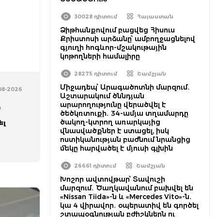
30028 դիտում
Հայաստան
Ձիթհանքովում բացվեց Հիսուս
Քրիստոսի արձանը՝ ամբողջացնելով
գյուղի հոգևոր-մշակութային
կոթողների համալիրը
28275 դիտում
Շամշյան
Միջադեպ՝ Արագածոտնի մարզում․
-08-2026
Աշտարակում ծննդյան
արարողությունը վերածվել է
ի
ծեծկռտուքի․ 34-ամյա տղամարդը
ծակող-կտրող առարկայից
ել
վնասվածքներ է ստացել, իսկ
ոստիկանության բաժնում նրանցից
մեկը հարվածել է մյուսի գլխին
26661 դիտում
Շամշյան
Խոշոր ավտովթար՝ Տավուշի
մարզում․ Ծաղկավանում բախվել են
«Nissan Tiida»-ն և «Mercedes Vito»-ն․
կա 4 վիրավոր․ օպերատիվ են գործել
շտապօգնության բժիշկներն ու