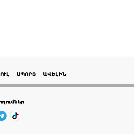
ՈՒԼ
ՍՊՈՐՏ
ԱՎԵԼԻՆ
ղումներ