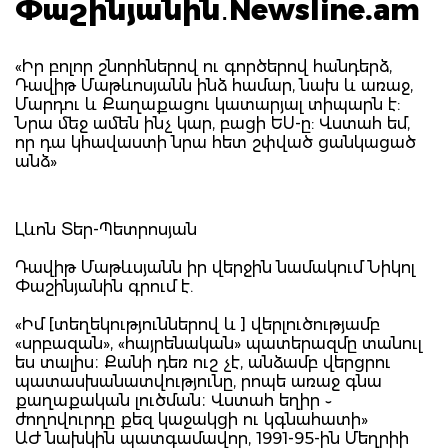
Փաշինյանին․Newsline.am
«Իր բոլոր շնորհներով ու գործերով հանդերձ,
Դավիթ Մաթևոսյանն ինձ համար, նախ և առաջ,
Մարդու և Քաղաքացու կատարյալ տիպարն է:
Նրա մեջ ամեն ինչ կար, բացի ԵՍ-ը: Վստահ եմ,
որ դա կհավաստի նրա հետ շփված ցանկացած
անձ»
Լևոն Տեր-Պետրոսյան
Դավիթ Մաթևսյանն իր վերջին նամակում Նիկոլ
Փաշինյանին գրում է.
«Իմ [տեղեկություններով և ] վերլուծությամբ
«սրբազան», «հայրենական» պատերազմը տանուլ
ես տալիս։ Քանի դեռ ուշ չէ, անձամբ վերցրու
պատասխանատվությունը, րոպե առաջ գնա
քաղաքական լուծման։ Վստահ եղիր ֊
ժողովուրդը քեզ կաջակցի ու կգնահատի»
ԱԺ նախկին պատգամավոր, 1991-95-ին Մեղրիի