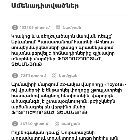
Ամենադիտվածներ
103409 դիտում
Շամշյան
Կրակոց և առեղծվածային մահվան դեպք՝
Երևանում. Հայաստանում հայտնի «Բոնուս»
սուպերմարկետների ցանցի գրասենյակում
հայտնաբերվել է հիմնադիրներից գլխավոր
տնօրենի մարմինը. ՖՈՏՈՌԵՊՈՐՏԱԺ,
ՏԵՍԱՆՅՈւԹ
72511 դիտում
Շամշյան
Արմավիրի մարզում 22-ամյա վարորդը «Toyota»-
ով վրաերթի է ենթարկել փողոցը չթույլատրելի
հատվածով անցնող հետիոտնին. վարորդն
ահազանգել է շտապօգնություն, բժիշկներն
արձանագրել են վերջինի մահը.
ՖՈՏՈՌԵՊՈՐՏԱԺ, ՏԵՍԱՆՅՈւԹ
56740 դիտում
Շամշյան
Ողբերգական դեպք՝ Նուբարաշենի
աղբավայրում. տրակտորով աղբը հրելիս այն