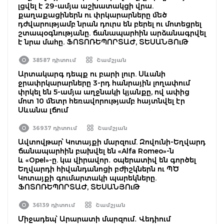
լցվել է 29-ամյա աշխատակցի վրա.
քաղաքացիներն ու փրկարարները մեծ
դժվարությամբ նրան դուրս են բերել ու մոտեցրել
շտապօգնությանը. ճանապարհին արձանագրվել
է նրա մահը. ՖՈՏՈՌԵՊՈՐՏԱԺ, ՏԵՍԱՆՅՈւԹ
38587 դիտում
Շամշյան
Արտակարգ դեպք ու բարի լուր. Սևանի
ջրափրկարարները 3-րդ հանրային լողափում
փրկել են 5-ամյա աղջնակի կյանքը, ով ափից
մոտ 10 մետր հեռավորությամբ հայտնվել էր
Սևանա լճում
36937 դիտում
Շամշյան
Ավտովթար՝ Կոտայքի մարզում. Զովունի-Եղվարդ
ճանապարհին բախվել են «Alfa Romeo»-ն
և «Opel»-ը. կա վիրավոր․ օպերատիվ են գործել
Եղվարդի հիվանդանոցի բժիշկներն ու ՊԾ
Կոտայքի գումարտակի պարեկները.
ՖՈՏՈՌԵՊՈՐՏԱԺ, ՏԵՍԱՆՅՈւԹ
36139 դիտում
Շամշյան
Միջադեպ՝ Արարատի մարզում․ Վեդիում