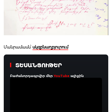
Մանրամասն՝
սկզբնաղբյուրում
ՏԵՍԱՆՅՈՒԹԵՐ
Բաժանորդագրվիր մեր
YouTube
ալիքին