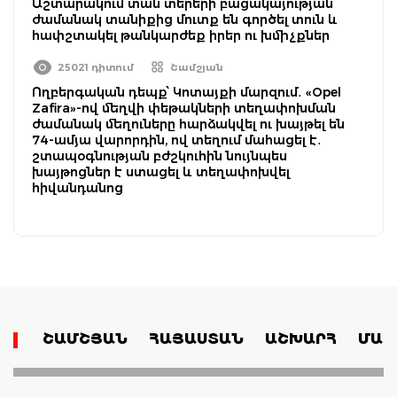
Աշտարակում տան տերերի բացակայության
ժամանակ տանիքից մուտք են գործել տուն և
հափշտակել թանկարժեք իրեր ու խմիչքներ
25021 դիտում
Շամշյան
Ողբերգական դեպք՝ Կոտայքի մարզում․ «Opel
Zafira»-ով մեղվի փեթակների տեղափոխման
ժամանակ մեղուները հարձակվել ու խայթել են
74-ամյա վարորդին, ով տեղում մահացել է․
շտապօգնության բժշկուհին նույնպես
խայթոցներ է ստացել և տեղափոխվել
հիվանդանոց
ՇԱՄՇՅԱՆ
ՀԱՅԱՍՏԱՆ
ԱՇԽԱՐՀ
ՄԱՄ