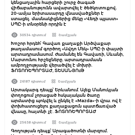
կենցաղային հարցերի շուրջ ծագած
վիճաբանությունն ավարտվել է ծեծկռտուքով․
20-ամյա երիտասարդը վնասվածքներ է
ստացել․ մասնակիցներից մեկը «Վեդի պլաստ»
ՍՊԸ-ի տնօրենի որդին է
30534 դիտում
Շամշյան
Խոշոր հրդեհ՝ Գավառ քաղաքի Արծվաքար
թաղամասում գործող «Ավդո Մեկ» ՍՊԸ-ի փայտի
արտադրամասում. ժամանել են Գավառի, Սևանի,
Մարտունու հրշեջները. արտադրամասն
ամբողջությամբ վերածվել է մոխրի.
ՖՈՏՈՌԵՊՈՐՏԱԺ, ՏԵՍԱՆՅՈւԹ
26187 դիտում
Շամշյան
Արտակարգ դեպք՝ Երևանում. Ալեք Մանուկյան
փողոցում չորացած հսկայական ծառը
արմատից պոկվել և ընկել է «Mazda»-ի վրա. ով է
փոխհատուցելու քաղաքացուն պատճառված
վնասը, հայտնի չէ. ՖՈՏՈՌԵՊՈՐՏԱԺ
25638 դիտում
Շամշյան
Գողության դեպք՝ Արագածոտնի մարզում․