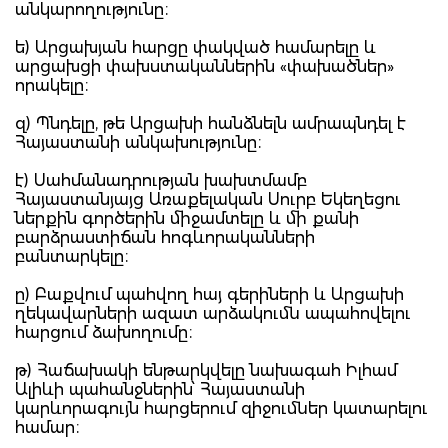
անկարողությունը։
ե) Արցախյան հարցը փակված համարելը և
արցախցի փախստականներին «փախածներ»
որակելը։
զ) Պնդելը, թե Արցախի հանձնելն ամրապնդել է
Հայաստանի անկախությունը։
է) Սահմանադրության խախտմամբ
Հայաստանյայց Առաքելական Սուրբ Եկեղեցու
ներքին գործերին միջամտելը և մի քանի
բարձրաստիճան հոգևորականների
բանտարկելը։
ը) Բաքվում պահվող հայ գերիների և Արցախի
ղեկավարների ազատ արձակումն ապահովելու
հարցում ձախողումը։
թ) Հաճախակի ենթարկվելը նախագահ Իլհամ
Ալիևի պահանջներին՝ Հայաստանի
կարևորագույն հարցերում զիջումներ կատարելու
համար։