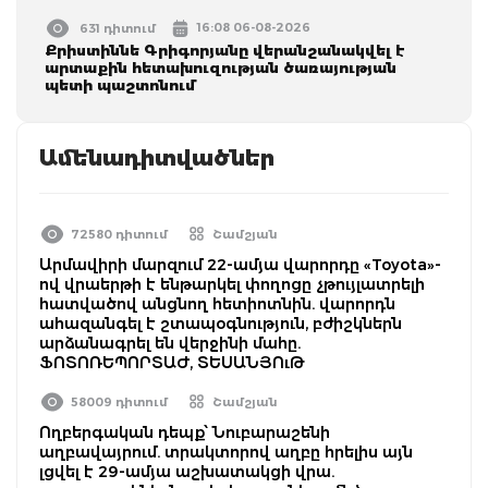
16:08 06-08-2026
631 դիտում
Քրիստիննե Գրիգորյանը վերանշանակվել է
արտաքին հետախուզության ծառայության
պետի պաշտոնում
Ամենադիտվածներ
72580 դիտում
Շամշյան
Արմավիրի մարզում 22-ամյա վարորդը «Toyota»-
ով վրաերթի է ենթարկել փողոցը չթույլատրելի
հատվածով անցնող հետիոտնին. վարորդն
ահազանգել է շտապօգնություն, բժիշկներն
արձանագրել են վերջինի մահը.
ՖՈՏՈՌԵՊՈՐՏԱԺ, ՏԵՍԱՆՅՈւԹ
58009 դիտում
Շամշյան
Ողբերգական դեպք՝ Նուբարաշենի
աղբավայրում. տրակտորով աղբը հրելիս այն
լցվել է 29-ամյա աշխատակցի վրա.