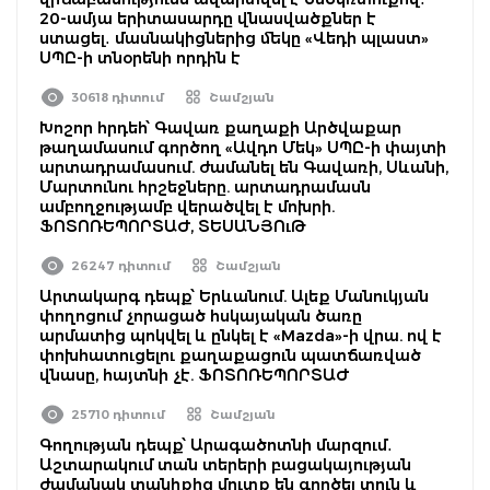
20-ամյա երիտասարդը վնասվածքներ է
ստացել․ մասնակիցներից մեկը «Վեդի պլաստ»
ՍՊԸ-ի տնօրենի որդին է
30618 դիտում
Շամշյան
Խոշոր հրդեհ՝ Գավառ քաղաքի Արծվաքար
թաղամասում գործող «Ավդո Մեկ» ՍՊԸ-ի փայտի
արտադրամասում. ժամանել են Գավառի, Սևանի,
Մարտունու հրշեջները. արտադրամասն
ամբողջությամբ վերածվել է մոխրի.
ՖՈՏՈՌԵՊՈՐՏԱԺ, ՏԵՍԱՆՅՈւԹ
26247 դիտում
Շամշյան
Արտակարգ դեպք՝ Երևանում. Ալեք Մանուկյան
փողոցում չորացած հսկայական ծառը
արմատից պոկվել և ընկել է «Mazda»-ի վրա. ով է
փոխհատուցելու քաղաքացուն պատճառված
վնասը, հայտնի չէ. ՖՈՏՈՌԵՊՈՐՏԱԺ
25710 դիտում
Շամշյան
Գողության դեպք՝ Արագածոտնի մարզում․
Աշտարակում տան տերերի բացակայության
ժամանակ տանիքից մուտք են գործել տուն և