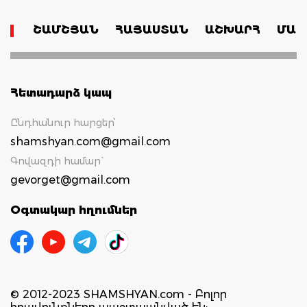
ՇԱՄՇՅԱՆ
ՀԱՅԱՍՏԱՆ
ԱՇԽԱՐՀ
ՄԱՄ
Հետադարձ կապ
Ընդհանուր հարցեր՝
shamshyan.com@gmail.com
Գովազդի համար`
gevorget@gmail.com
Օգտակար հղումներ
© 2012-2023 SHAMSHYAN.com - Բոլոր