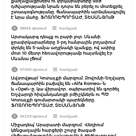
քաղաքացիներն ու փրկարարները մեծ
դժվարությամբ նրան դուրս են բերել ու մոտեցրել
շտապօգնությանը. ճանապարհին արձանագրվել
է նրա մահը. ՖՈՏՈՌԵՊՈՐՏԱԺ, ՏԵՍԱՆՅՈւԹ
38656 դիտում
Շամշյան
Արտակարգ դեպք ու բարի լուր. Սևանի
ջրափրկարարները 3-րդ հանրային լողափում
փրկել են 5-ամյա աղջնակի կյանքը, ով ափից
մոտ 10 մետր հեռավորությամբ հայտնվել էր
Սևանա լճում
37000 դիտում
Շամշյան
Ավտովթար՝ Կոտայքի մարզում. Զովունի-Եղվարդ
ճանապարհին բախվել են «Alfa Romeo»-ն
և «Opel»-ը. կա վիրավոր․ օպերատիվ են գործել
Եղվարդի հիվանդանոցի բժիշկներն ու ՊԾ
Կոտայքի գումարտակի պարեկները.
ՖՈՏՈՌԵՊՈՐՏԱԺ, ՏԵՍԱՆՅՈւԹ
36220 դիտում
Շամշյան
Միջադեպ՝ Արարատի մարզում․ Վեդիում
կենցաղային հարցերի շուրջ ծագած
վիճաբանությունն ավարտվել է ծեծկռտուքով․