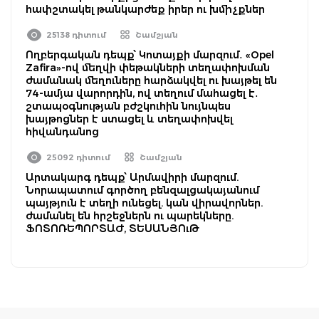
հափշտակել թանկարժեք իրեր ու խմիչքներ
25138 դիտում
Շամշյան
Ողբերգական դեպք՝ Կոտայքի մարզում․ «Opel
Zafira»-ով մեղվի փեթակների տեղափոխման
ժամանակ մեղուները հարձակվել ու խայթել են
74-ամյա վարորդին, ով տեղում մահացել է․
շտապօգնության բժշկուհին նույնպես
խայթոցներ է ստացել և տեղափոխվել
հիվանդանոց
25092 դիտում
Շամշյան
Արտակարգ դեպք՝ Արմավիրի մարզում.
Նորապատում գործող բենզալցակայանում
պայթյուն է տեղի ունեցել. կան վիրավորներ.
ժամանել են հրշեջներն ու պարեկները.
ՖՈՏՈՌԵՊՈՐՏԱԺ, ՏԵՍԱՆՅՈւԹ