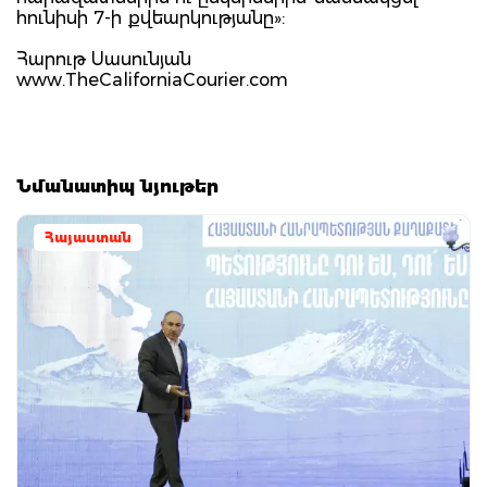
հունիսի 7-ի քվեարկությանը»:
Հարութ Սասունյան
www.TheCaliforniaCourier.com
Նմանատիպ նյութեր
Հայաստան