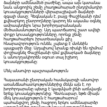
ձայների ամենամեծ բաժինը, ապա այն կստանա
նաև անցողիկ շեմը չհաղթահարած ընդդիմադիր
կուսակցությունների վերաբաշխված ձայների
զգալի մասը։ Հեգնական է, բայց Փաշինյանի դեմ
քվեարկող ընտրողները կարող են ակամա օգնել
ամրապնդելու նրա խորհրդարանական
մեծամասնությունը։ Այդ պատճառով շատ ավելի
փոքր կուսակցությունները, որոնք շեմը
հաղթահարելու իրատեսական քիչ
հնարավորություն ունեն, չպետք է մտնեին
պայքարի մեջ։ Այդպիսով նրանք ռիսկի են դիմում
փոշիացնել Փաշինյանի դեմ քվեարկած ձայները
և անուղղակիորեն օգուտ տալ իշխող
կուսակցությանը։
Մեկ անսովոր պաշտպանություն
Հայաստանի ընտրական համակարգի անսովոր
առանձնահատկություններից մեկն այն է, որ
խորհրդարանը պետք է կազմված լինի առնվազն
երեք կուսակցությունից։ Հետևաբար, եթե միայն
մեկ կուսակցություն է հաղթահարում
պահանջվող շեմը, հաջորդ երկու ամենաբարձր