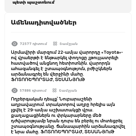
պետի պաշտոնում
Ամենադիտվածներ
72577 դիտում
Շամշյան
Արմավիրի մարզում 22-ամյա վարորդը «Toyota»-
ով վրաերթի է ենթարկել փողոցը չթույլատրելի
հատվածով անցնող հետիոտնին. վարորդն
ահազանգել է շտապօգնություն, բժիշկներն
արձանագրել են վերջինի մահը.
ՖՈՏՈՌԵՊՈՐՏԱԺ, ՏԵՍԱՆՅՈւԹ
57886 դիտում
Շամշյան
Ողբերգական դեպք՝ Նուբարաշենի
աղբավայրում. տրակտորով աղբը հրելիս այն
լցվել է 29-ամյա աշխատակցի վրա.
քաղաքացիներն ու փրկարարները մեծ
դժվարությամբ նրան դուրս են բերել ու մոտեցրել
շտապօգնությանը. ճանապարհին արձանագրվել
է նրա մահը. ՖՈՏՈՌԵՊՈՐՏԱԺ, ՏԵՍԱՆՅՈւԹ