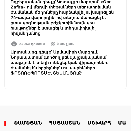
Ողբերգական դեպք՝ Կոտայքի մարզում․ «Opel
Zafira»-ով մեղվի փեթակների տեղափոխման
ժամանակ մեղուները հարձակվել ու խայթել են
74-ամյա վարորդին, ով տեղում մահացել է․
շտապօգնության բժշկուհին նույնպես
խայթոցներ է ստացել և տեղափոխվել
հիվանդանոց
25068 դիտում
Շամշյան
Արտակարգ դեպք՝ Արմավիրի մարզում.
Նորապատում գործող բենզալցակայանում
պայթյուն է տեղի ունեցել. կան վիրավորներ.
ժամանել են հրշեջներն ու պարեկները.
ՖՈՏՈՌԵՊՈՐՏԱԺ, ՏԵՍԱՆՅՈւԹ
ՇԱՄՇՅԱՆ
ՀԱՅԱՍՏԱՆ
ԱՇԽԱՐՀ
ՄԱՄ