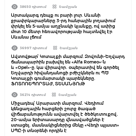
38650 դիտում
Շամշյան
Արտակարգ դեպք ու բարի լուր. Սևանի
ջրափրկարարները 3-րդ հանրային լողափում
փրկել են 5-ամյա աղջնակի կյանքը, ով ափից
մոտ 10 մետր հեռավորությամբ հայտնվել էր
Սևանա լճում
36997 դիտում
Շամշյան
Ավտովթար՝ Կոտայքի մարզում. Զովունի-Եղվարդ
ճանապարհին բախվել են «Alfa Romeo»-ն
և «Opel»-ը. կա վիրավոր․ օպերատիվ են գործել
Եղվարդի հիվանդանոցի բժիշկներն ու ՊԾ
Կոտայքի գումարտակի պարեկները.
ՖՈՏՈՌԵՊՈՐՏԱԺ, ՏԵՍԱՆՅՈւԹ
36214 դիտում
Շամշյան
Միջադեպ՝ Արարատի մարզում․ Վեդիում
կենցաղային հարցերի շուրջ ծագած
վիճաբանությունն ավարտվել է ծեծկռտուքով․
20-ամյա երիտասարդը վնասվածքներ է
ստացել․ մասնակիցներից մեկը «Վեդի պլաստ»
ՍՊԸ-ի տնօրենի որդին է