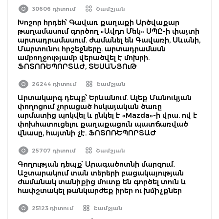
30606 դիտում
Շամշյան
Խոշոր հրդեհ՝ Գավառ քաղաքի Արծվաքար
թաղամասում գործող «Ավդո Մեկ» ՍՊԸ-ի փայտի
արտադրամասում. ժամանել են Գավառի, Սևանի,
Մարտունու հրշեջները. արտադրամասն
ամբողջությամբ վերածվել է մոխրի.
ՖՈՏՈՌԵՊՈՐՏԱԺ, ՏԵՍԱՆՅՈւԹ
26244 դիտում
Շամշյան
Արտակարգ դեպք՝ Երևանում. Ալեք Մանուկյան
փողոցում չորացած հսկայական ծառը
արմատից պոկվել և ընկել է «Mazda»-ի վրա. ով է
փոխհատուցելու քաղաքացուն պատճառված
վնասը, հայտնի չէ. ՖՈՏՈՌԵՊՈՐՏԱԺ
25707 դիտում
Շամշյան
Գողության դեպք՝ Արագածոտնի մարզում․
Աշտարակում տան տերերի բացակայության
ժամանակ տանիքից մուտք են գործել տուն և
հափշտակել թանկարժեք իրեր ու խմիչքներ
25123 դիտում
Շամշյան