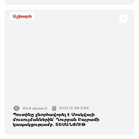
Աշխարհ
23:12 12-09-2016
6149 դիտում
Պուտինը շնորհավորել է Մոսկվայի
մուսուլմաններին՝ Ղուրբան Բայրամի
կապակցությամբ. ՏԵՍԱՆՅՈՒԹ