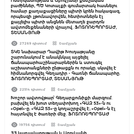
Ոստիկանության և Աբովյանի քննչական
բաժիններ, ՊԾ Կոտայքի գումարտակ հասնելու
համար քաղաքացիները պիտի կրեն հակագազ,
որպեսզի չթունավորվեն, հետիոտներն էլ
քայլելիս պիտի անցնեն մետաղե ջարդոն
ավտոմեքենաների վրայով. ՖՈՏՈՌԵՊՈՐՏԱԺ,
ՏԵՍԱՆՅՈւԹ
27269 դիտում
Շամշյան
ՏԿԵ նախարար Դավիթ Խուդաթյանը
շարունակում է անակնկալ այցելել
ճանապարհաշինարարներին և ստուգել
աշխատանքների ընթացքն ու որակը. սկսվել է
հիմնանորգվել Գեղադիր - Գառնի ճանապարհը.
ՖՈՏՈՌԵՊՈՐՏԱԺ, ՏԵՍԱՆՅՈւԹ
22514 դիտում
Շամշյան
Խոշոր ավտովթար՝ Գեղարքունիքի մարզում.
բախվել են խոտ տեղափոխող «ԳԱԶ 53»-ն ու
«Opel»-ը. «ԳԱԶ 53»-ը կողաշրջվել է, «Opel»-ն էլ
հայտնվել է ծառերի մեջ. ՖՈՏՈՌԵՊՈՐՏԱԺ
19756 դիտում
Շամշյան
ՀՀ կառավարության և Աբովյանի