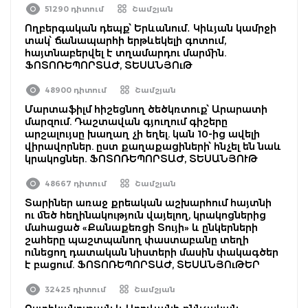
51290 դիտում
Շամշյան
Ողբերգական դեպք՝ Երևանում․ Կիևյան կամրջի
տակ՝ ճանապարհի երթևեկելի գոտում,
հայտնաբերվել է տղամարդու մարմին.
ՖՈՏՈՌԵՊՈՐՏԱԺ, ՏԵՍԱՆՅՈւԹ
48900 դիտում
Շամշյան
Մարտաֆիլմ հիշեցնող ծեծկռտուք՝ Արարատի
մարզում. Դաշտավան գյուղում գիշերը
արշալույսը խաղաղ չի եղել. կան 10-ից ավելի
վիրավորներ. ըստ քաղաքացիների՝ հնչել են նաև
կրակոցներ. ՖՈՏՈՌԵՊՈՐՏԱԺ, ՏԵՍԱՆՅՈՒԹ
48667 դիտում
Շամշյան
Տարիներ առաջ քրեական աշխարհում հայտնի
ու մեծ հեղինակություն վայելող, կրակոցներից
մահացած «Քանաքեռցի Տույի» և ընկերների
շահերը պաշտպանող փաստաբանը տեղի
ունեցող դատական նիստերի մասին փակագծեր
է բացում. ՖՈՏՈՌԵՊՈՐՏԱԺ, ՏԵՍԱՆՅՈւԹԵՐ
32425 դիտում
Շամշյան