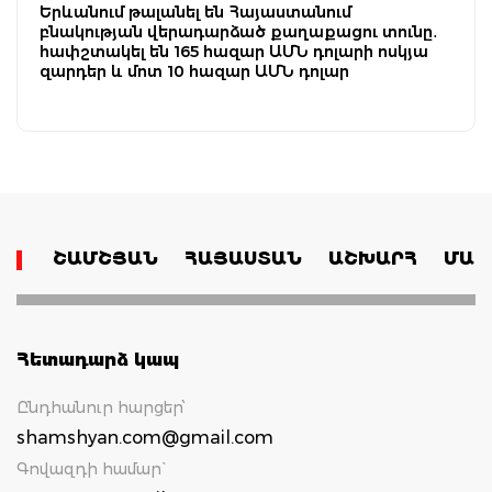
Երևանում թալանել են Հայաստանում
բնակության վերադարձած քաղաքացու տունը․
հափշտակել են 165 հազար ԱՄՆ դոլարի ոսկյա
զարդեր և մոտ 10 հազար ԱՄՆ դոլար
ՇԱՄՇՅԱՆ
ՀԱՅԱՍՏԱՆ
ԱՇԽԱՐՀ
ՄԱՄ
Հետադարձ կապ
Ընդհանուր հարցեր՝
shamshyan.com@gmail.com
Գովազդի համար`