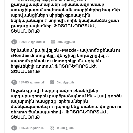
քաղաքապետարանի ֆինանսավորմամբ
առաջիկայում սովետական տարիներից հայտնի
աբովյանցիների սիրելի զբոսայգին
ներկայանալու է նորովի, որին կնախանձեն շատ
քաղաքապետներ. ՖՈՏՈՌԵՊՈՐՏԱԺ,
ՏԵՍԱՆՅՈւԹ
19667 դիտում
Շամշյան
Երևանում բախվել են «Mazda» ավտոմեքենան ու
«Honda» մոտոցիկլը. վերջինը կողաշրջվել է.
ավտոմեքենան ու մոտոցիկլը մնացել են
երթևեկելի գոտում. ՖՈՏՈՌԵՊՈՐՏԱԺ,
ՏԵՍԱՆՅՈւԹ
18485 դիտում
Շամշյան
Ուջան գյուղի հարյուրավոր բնակիչներ
արդարացիորեն բարձրաձայնում են. «Լավ գործն
ավարտին հասցրեք. երեխաներին
մանկապարտեզ ու դպրոց ենք տանում փոշոտ ու
ցեխոտ ճանապարհով». ՖՈՏՈՌԵՊՈՐՏԱԺ,
ՏԵՍԱՆՅՈւԹ
18430 դիտում
Շամշյան