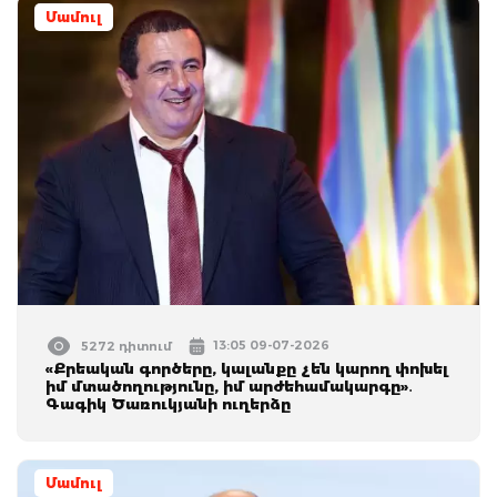
Մամուլ
13:05 09-07-2026
5272 դիտում
«Քրեական գործերը, կալանքը չեն կարող փոխել
իմ մտածողությունը, իմ արժեհամակարգը»․
Գագիկ Ծառուկյանի ուղերձը
Մամուլ