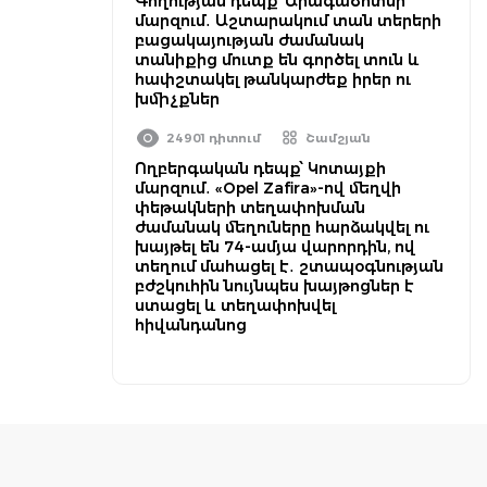
Գողության դեպք՝ Արագածոտնի
մարզում․ Աշտարակում տան տերերի
բացակայության ժամանակ
տանիքից մուտք են գործել տուն և
հափշտակել թանկարժեք իրեր ու
խմիչքներ
24901 դիտում
Շամշյան
Ողբերգական դեպք՝ Կոտայքի
մարզում․ «Opel Zafira»-ով մեղվի
փեթակների տեղափոխման
ժամանակ մեղուները հարձակվել ու
խայթել են 74-ամյա վարորդին, ով
տեղում մահացել է․ շտապօգնության
բժշկուհին նույնպես խայթոցներ է
ստացել և տեղափոխվել
հիվանդանոց