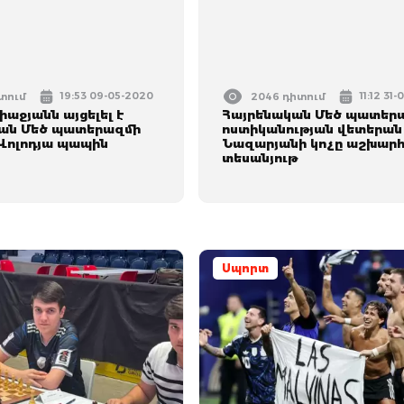
19:53 09-05-2020
11:12 31
իտում
2046 դիտում
աջյանն այցելել է
Հայրենական Մեծ պատեր
ան Մեծ պատերազմի
ոստիկանության վետերան
Վոլոդյա պապին
Նազարյանի կոչը աշխարհ
տեսանյութ
Սպորտ