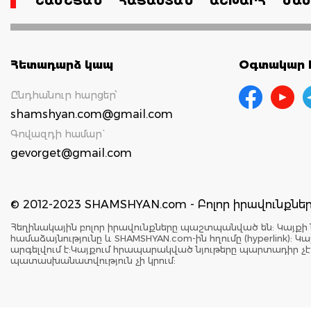
ՇԱՄՇՅԱՆ
ՀԱՅԱՍՏԱՆ
ԱՇԽԱՐՀ
ՄԱՄ
Հետադարձ կապ
Օգտակար հ
Ընդհանուր հարցեր՝
shamshyan.com@gmail.com
Գովազդի համար`
gevorget@gmail.com
© 2012-2023 SHAMSHYAN.com - Բոլոր իրավունքն
Հեղինակային բոլոր իրավունքները պաշտպանված են: Կայքի 
համաձայնությունը և SHAMSHYAN.com-ին հղումը (hyperlink)
արգելվում է:Կայքում հրապարակված նյութերը պարտադիր չ
պատասխանատվություն չի կրում: