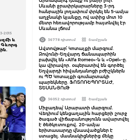
Արտակարգ դեպք ու բարի լուր.
Սևանի ջրափրկարարները 3-րդ
հանրային լողափում փրկել են 5-ամյա
աղջնակի կյանքը, ով ափից մոտ 10
մետր հեռավորությամբ հայտնվել էր
Սևանա լճում
-03-2015
ազմի և
36778 դիտում
Շամշյան
 Գևորգ
Ավտովթար՝ Կոտայքի մարզում.
ին.
Զովունի-Եղվարդ ճանապարհին
բախվել են «Alfa Romeo»-ն և «Opel»-ը.
կա վիրավոր․ օպերատիվ են գործել
Եղվարդի հիվանդանոցի բժիշկներն
ու ՊԾ Կոտայքի գումարտակի
պարեկները. ՖՈՏՈՌԵՊՈՐՏԱԺ,
ՏԵՍԱՆՅՈւԹ
36052 դիտում
Շամշյան
Միջադեպ՝ Արարատի մարզում․
Վեդիում կենցաղային հարցերի շուրջ
ծագած վիճաբանությունն ավարտվել
է ծեծկռտուքով․ 20-ամյա
երիտասարդը վնասվածքներ է
ստացել․ մասնակիցներից մեկը