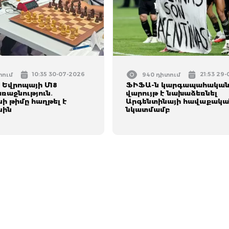
10:35 30-07-2026
21:53 29
տում
940 դիտում
Եվրոպայի Մ18
ՖԻՖԱ-ն կարգապահակա
ռաջնություն․
վարույթ է նախաձեռնել
ի թիմը հաղթել է
Արգենտինայի հավաքակա
նին
նկատմամբ