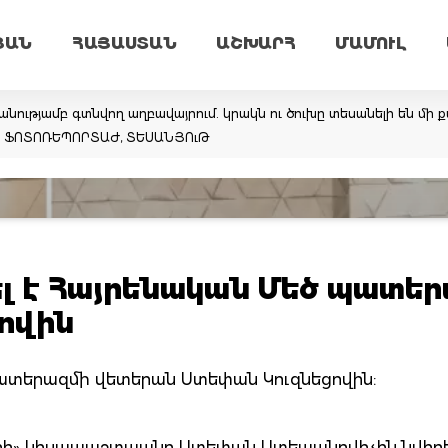
ՅԱՆ
ՀԱՅԱՍՏԱՆ
ԱՇԽԱՐՀ
ՄԱՄՈՒԼ
նությամբ գտնվող աղբավայրում. կրակն ու ծուխը տեսանելի են մի ք
եմ. ՖՈՏՈՌԵՊՈՐՏԱԺ, ՏԵՍԱՆՅՈւԹ
ել է Հայրենական Մեծ պատե
ովին
 պատերազմի վետերան Ստեփան Կուզնեցովին:
ի» կիսապաշտպանը Ստեփան Ստեպանովիչին նվիրե