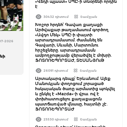
«Վեդի պլաստ» ՍՊԸ-ի տնօրենի որդին
է
30432 դիտում
Շամշյան
Խոշոր հրդեհ՝ Գավառ քաղաքի
Արծվաքար թաղամասում գործող
«Ավդո Մեկ» ՍՊԸ-ի փայտի
արտադրամասում. ժամանել են
-07-2026
Գավառի, Սևանի, Մարտունու
ն
հրշեջները. արտադրամասն
ամբողջությամբ վերածվել է մոխրի.
նի
ՖՈՏՈՌԵՊՈՐՏԱԺ, ՏԵՍԱՆՅՈւԹ
26091 դիտում
Շամշյան
Արտակարգ դեպք՝ Երևանում. Ալեք
Մանուկյան փողոցում չորացած
հսկայական ծառը արմատից պոկվել
և ընկել է «Mazda»-ի վրա. ով է
փոխհատուցելու քաղաքացուն
պատճառված վնասը, հայտնի չէ.
ՖՈՏՈՌԵՊՈՐՏԱԺ
25530 դիտում
Շամշյան