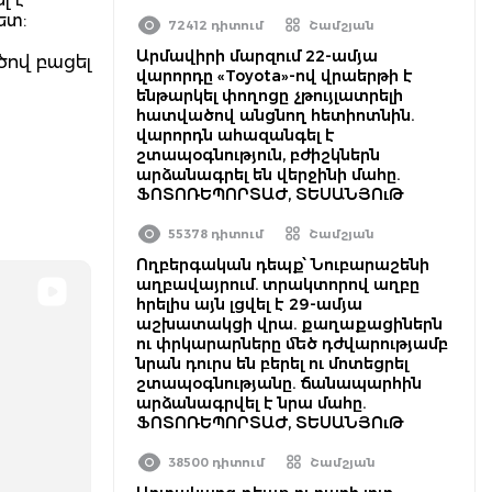
ետ:
72412 դիտում
Շամշյան
Արմավիրի մարզում 22-ամյա
ծով բացել
վարորդը «Toyota»-ով վրաերթի է
ենթարկել փողոցը չթույլատրելի
հատվածով անցնող հետիոտնին.
վարորդն ահազանգել է
շտապօգնություն, բժիշկներն
արձանագրել են վերջինի մահը.
ՖՈՏՈՌԵՊՈՐՏԱԺ, ՏԵՍԱՆՅՈւԹ
55378 դիտում
Շամշյան
Ողբերգական դեպք՝ Նուբարաշենի
աղբավայրում. տրակտորով աղբը
հրելիս այն լցվել է 29-ամյա
աշխատակցի վրա. քաղաքացիներն
ու փրկարարները մեծ դժվարությամբ
նրան դուրս են բերել ու մոտեցրել
շտապօգնությանը. ճանապարհին
արձանագրվել է նրա մահը.
ՖՈՏՈՌԵՊՈՐՏԱԺ, ՏԵՍԱՆՅՈւԹ
38500 դիտում
Շամշյան