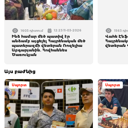
12:23 11-03-2026
1603 դիտում
1563 դ
Ինձ համար մեծ պատիվ էր
Վահե Էնֆի
անձամբ այցելել Հայրենական մեծ
Հայրենակ
պատերազմի վետերան Ռոզելիա
վետերան 
Աբգարյանին. Հովհաննես
Ծառուկյան
Այս բաժնից
Սպորտ
Սպորտ