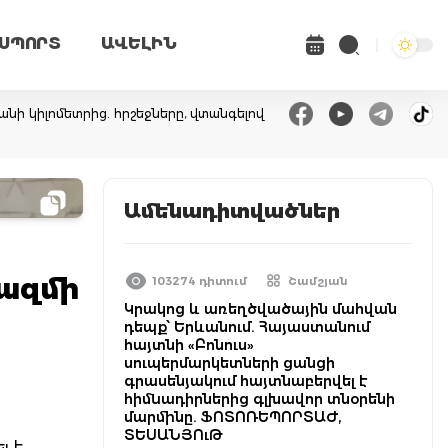
ՍՊՈՐՏ
ԱՎԵԼԻՆ
անի կիլոմետրից. հրշեջները, վտանգելով
Ամենադիտվածներ
րազմի
103274 դիտում
Շամշյան
Կրակոց և առեղծվածային մահվան
դեպք՝ Երևանում. Հայաստանում
հայտնի «Բոնուս»
սուպերմարկետների ցանցի
գրասենյակում հայտնաբերվել է
հիմնադիրներից գլխավոր տնօրենի
մարմինը. ՖՈՏՈՌԵՊՈՐՏԱԺ,
ՏԵՍԱՆՅՈւԹ
լ է