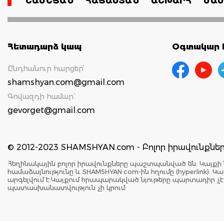
ՇԱՄՇՅԱՆ
ՀԱՅԱՍՏԱՆ
ԱՇԽԱՐՀ
ՄԱՄ
Հետադարձ կապ
Օգտակար հ
Ընդհանուր հարցեր՝
shamshyan.com@gmail.com
Գովազդի համար`
gevorget@gmail.com
© 2012-2023 SHAMSHYAN.com - Բոլոր իրավունքն
Հեղինակային բոլոր իրավունքները պաշտպանված են: Կայքի 
համաձայնությունը և SHAMSHYAN.com-ին հղումը (hyperlink)
արգելվում է:Կայքում հրապարակված նյութերը պարտադիր չ
պատասխանատվություն չի կրում: