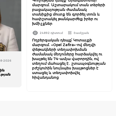
Գողության դեպք՝ Արագածոտնի
մարզում․ Աշտարակում տան տերերի
բացակայության ժամանակ
տանիքից մուտք են գործել տուն և
հափշտակել թանկարժեք իրեր ու
խմիչքներ
24892 դիտում
Շամշյան
Ողբերգական դեպք՝ Կոտայքի
մարզում․ «Opel Zafira»-ով մեղվի
փեթակների տեղափոխման
ժամանակ մեղուները հարձակվել ու
խայթել են 74-ամյա վարորդին, ով
08-2026
տեղում մահացել է․ շտապօգնության
բժշկուհին նույնպես խայթոցներ է
ին
ստացել և տեղափոխվել
ւթյան
հիվանդանոց