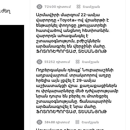
72400 դիտում
Շամշյան
ւժեղ
Արմավիրի մարզում 22-ամյա
վարորդը «Toyota»-ով վրաերթի է
ենթարկել փողոցը չթույլատրելի
հատվածով անցնող հետիոտնին.
վարորդն ահազանգել է
շտապօգնություն, բժիշկներն
արձանագրել են վերջինի մահը.
ՖՈՏՈՌԵՊՈՐՏԱԺ, ՏԵՍԱՆՅՈւԹ
55252 դիտում
Շամշյան
Ողբերգական դեպք՝ Նուբարաշենի
աղբավայրում. տրակտորով աղբը
հրելիս այն լցվել է 29-ամյա
աշխատակցի վրա. քաղաքացիներն
ու փրկարարները մեծ դժվարությամբ
նրան դուրս են բերել ու մոտեցրել
շտապօգնությանը. ճանապարհին
արձանագրվել է նրա մահը.
ՖՈՏՈՌԵՊՈՐՏԱԺ, ՏԵՍԱՆՅՈւԹ
38488 դիտում
Շամշյան