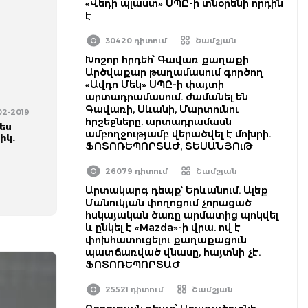
«Վեդի պլաստ» ՍՊԸ-ի տնօրենի որդին
է
30420 դիտում
Շամշյան
Խոշոր հրդեհ՝ Գավառ քաղաքի
Արծվաքար թաղամասում գործող
«Ավդո Մեկ» ՍՊԸ-ի փայտի
արտադրամասում. ժամանել են
Գավառի, Սևանի, Մարտունու
-02-2019
հրշեջները. արտադրամասն
ես
ամբողջությամբ վերածվել է մոխրի.
իկ.
ՖՈՏՈՌԵՊՈՐՏԱԺ, ՏԵՍԱՆՅՈւԹ
26079 դիտում
Շամշյան
Արտակարգ դեպք՝ Երևանում. Ալեք
Մանուկյան փողոցում չորացած
հսկայական ծառը արմատից պոկվել
և ընկել է «Mazda»-ի վրա. ով է
փոխհատուցելու քաղաքացուն
պատճառված վնասը, հայտնի չէ.
ՖՈՏՈՌԵՊՈՐՏԱԺ
25521 դիտում
Շամշյան