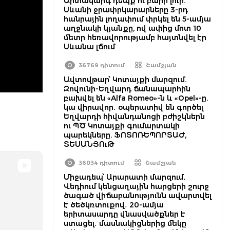
Արտակարգ դեպք ու բարի լուր.
Սևանի ջրափրկարարները 3-րդ
հանրային լողափում փրկել են 5-ամյա
աղջնակի կյանքը, ով ափից մոտ 10
մետր հեռավորությամբ հայտնվել էր
Սևանա լճում
36769 դիտում
Շամշյան
Ավտովթար՝ Կոտայքի մարզում.
Զովունի-Եղվարդ ճանապարհին
բախվել են «Alfa Romeo»-ն և «Opel»-ը.
կա վիրավոր․ օպերատիվ են գործել
Եղվարդի հիվանդանոցի բժիշկներն
ու ՊԾ Կոտայքի գումարտակի
պարեկները. ՖՈՏՈՌԵՊՈՐՏԱԺ,
ՏԵՍԱՆՅՈւԹ
36034 դիտում
Շամշյան
Միջադեպ՝ Արարատի մարզում․
Վեդիում կենցաղային հարցերի շուրջ
ծագած վիճաբանությունն ավարտվել
է ծեծկռտուքով․ 20-ամյա
երիտասարդը վնասվածքներ է
ստացել․ մասնակիցներից մեկը