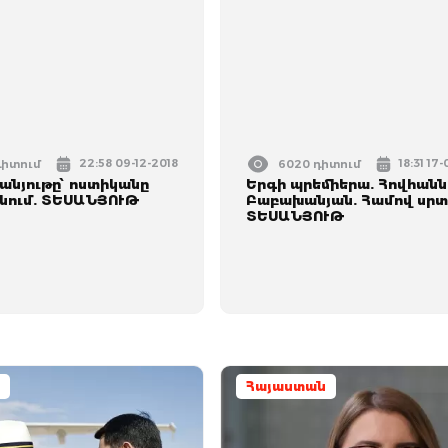
22:58 09-12-2018
18:31 17
դիտում
6020 դիտում
անյութը՝ ոստիկանը
Երգի պրեմիերա. Հովհանն
անում. ՏԵՍԱՆՅՈՒԹ
Բաբախանյան. Համով սրտ
ՏԵՍԱՆՅՈՒԹ
Հայաստան