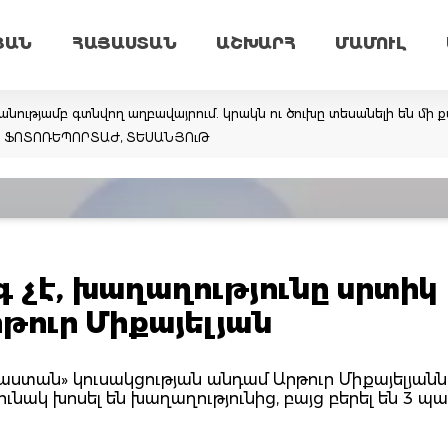
ՅԱՆ
ՀԱՅԱՍՏԱՆ
ԱՇԽԱՐՀ
ՄԱՄՈՒԼ
նությամբ գտնվող աղբավայրում. կրակն ու ծուխը տեսանելի են մի ք
եմ. ՖՈՏՈՌԵՊՈՐՏԱԺ, ՏԵՍԱՆՅՈւԹ
 չէ, խաղաղությունը սրտիկ
րթուր Միքայելյան
ստան» կուսակցության անդամ Արթուր Միքայելյանն
րունակ խոսել են խաղաղությունից, բայց բերել են 3 