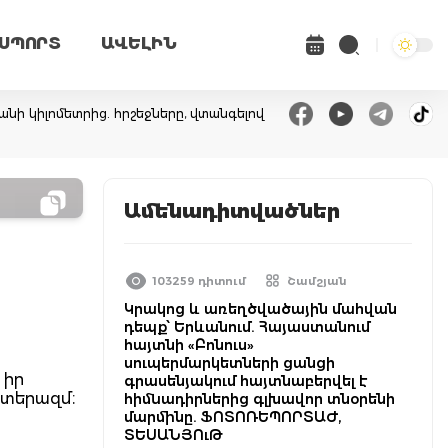
ՍՊՈՐՏ
ԱՎԵԼԻՆ
անի կիլոմետրից. հրշեջները, վտանգելով
Ամենադիտվածներ
103259 դիտում
Շամշյան
Կրակոց և առեղծվածային մահվան
դեպք՝ Երևանում. Հայաստանում
հայտնի «Բոնուս»
սուպերմարկետների ցանցի
 իր
գրասենյակում հայտնաբերվել է
պատերազմ։
հիմնադիրներից գլխավոր տնօրենի
մարմինը. ՖՈՏՈՌԵՊՈՐՏԱԺ,
ՏԵՍԱՆՅՈւԹ