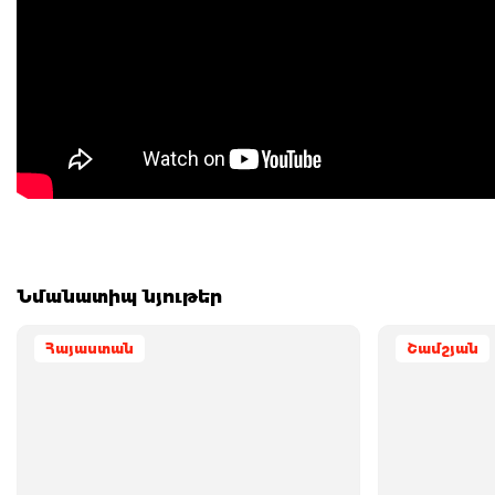
Նմանատիպ նյութեր
Հայաստան
Շամշյան