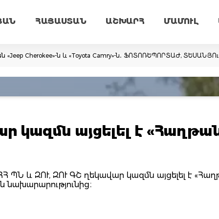
ՅԱՆ
ՀԱՅԱՍՏԱՆ
ԱՇԽԱՐՀ
ՄԱՄՈՒԼ
ն «Jeep Cherokee»-ն և «Toyota Camry»-ն․ ՖՈՏՈՌԵՊՈՐՏԱԺ, ՏԵՍԱՆՅՈ
վար կազմն այցելել է «Հաղթա
 ՊՆ և ԶՈՒ, ԶՈՒ ԳՇ ղեկավար կազմն այցելել է «Հա
ան նախարարությունից։