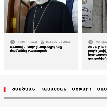
16:33 07-08-2026
2089 դիտում
355 դի
Ամենայն Հայոց Կաթողիկոսը
2026-ի ա
ժամանեց դատարան
բարելավվե
կարգապա
ցուցանիշն
ՇԱՄՇՅԱՆ
ՀԱՅԱՍՏԱՆ
ԱՇԽԱՐՀ
ՄԱՄ