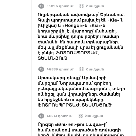
55096 դիտում
Շամշյան
Ողբերգական ավտովթար՝ Երևանում.
Գայի պողոտայում բախվել են «Kia»-ն
(Վիշկա) և «Hongqi»-ն. «Kia»-ն
կողաշրջվել է, վարորդը՝ մահացել.
նրա մարմինը դուրս բերելու համար
ժամանել են հատուկ փրկարարներ.
մեկ այլ մեքենայի վրա էլ ցուցանակն
է ընկել. ՖՈՏՈՌԵՊՈՐՏԱԺ,
ՏԵՍԱՆՅՈւԹ
46889 դիտում
Շամշյան
Արտակարգ դեպք՝ Արմավիրի
մարզում. Նորապատում գործող
բենզալցակայանում պայթյուն է տեղի
ունեցել. կան վիրավորներ. ժամանել
են հրշեջներն ու պարեկները.
ՖՈՏՈՌԵՊՈՐՏԱԺ, ՏԵՍԱՆՅՈւԹ
40541 դիտում
Շամշյան
Բլոգեր «Թու-թու-թու Լավա»-ի՝
համացանցով տարածած գովազդի
կեղծ լինելու մասին ոստիկանությունը