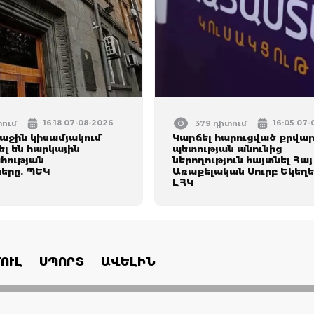
16:18 07-08-2026
16:05 07
տում
379 դիտում
ռաջին կիսամյակում
Կարճել հարուցված քրվար
լ են հարկային
պետության անունից
հության
ներողություն հայտնել Հայ
երը. ՊԵԿ
Առաքելական Սուրբ Եկեղե
ԼՀԿ
ՈՒԼ
ՍՊՈՐՏ
ԱՎԵԼԻՆ