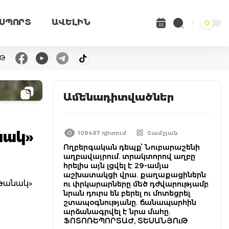
ՍՊՈՐՏ
ԱՎԵԼԻՆ
ւԹ
Ամենադիտվածներ
նակ»
109487 դիտում
Շամշյան
Ողբերգական դեպք՝ Նուբարաշենի
աղբավայրում. տրակտորով աղբը
հրելիս այն լցվել է 29-ամյա
աշխատակցի վրա. քաղաքացիներն
ղթանակ»
ու փրկարարները մեծ դժվարությամբ
նրան դուրս են բերել ու մոտեցրել
շտապօգնությանը. ճանապարհին
արձանագրվել է նրա մահը.
ՖՈՏՈՌԵՊՈՐՏԱԺ, ՏԵՍԱՆՅՈւԹ