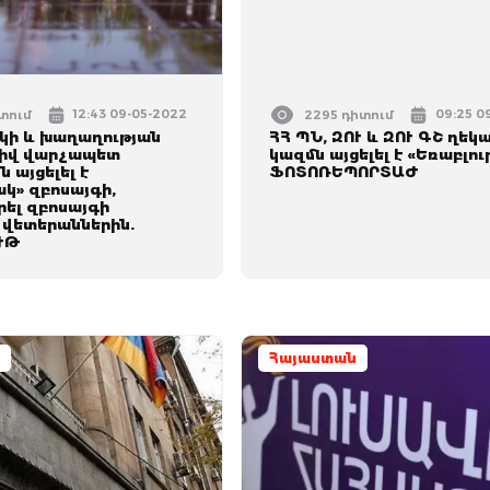
12:43 09-05-2022
09:25 0
իտում
2295 դիտում
ի և խաղաղության
ՀՀ ՊՆ, ԶՈՒ և ԶՈՒ ԳՇ ղեկ
իվ վարչապետ
կազմն այցելել է «Եռաբլուր
 այցելել է
ՖՈՏՈՌԵՊՈՐՏԱԺ
կ» զբոսայգի,
րել զբոսայգի
վետերաններին.
ՒԹ
Հայաստան