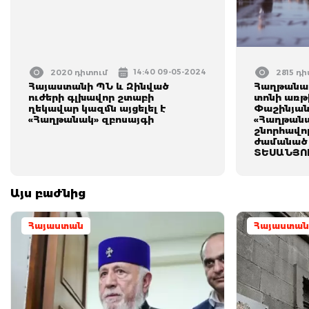
14:40 09-05-2024
2020 դիտում
2815 դ
Հայաստանի ՊՆ և Զինված
Հաղթանակ
ուժերի գլխավոր շտաբի
տոնի առթ
ղեկավար կազմն այցելել է
Փաշինյանն
«Հաղթանակ» զբոսայգի
«Հաղթանա
շնորհավո
ժամանած 
ՏԵՍԱՆՅՈ
Այս բաժնից
Հայաստան
Հայաստան