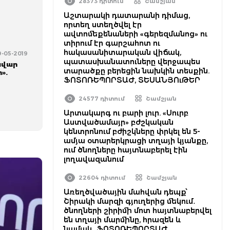
28373 դիտում
Շամշյան
Աշտարակի դատարանի դիմաց,
որտեղ ստեղծվել էր
ավտոմեքենաների «գերեզմանոց» ու
տիրում էր գարշահոտ ու
հակասանիտարական վիճակ,
9-05-2019
պատասխանատուները վերջապես
ավար
տարածքը բերեցին նախկին տեսքին.
».
ՖՈՏՈՌԵՊՈՐՏԱԺ, ՏԵՍԱՆՅՈւԹԵՐ
24577 դիտում
Շամշյան
Արտակարգ ու բարի լուր. «Սուրբ
Աստվածամայր» բժշկական
կենտրոնում բժիշկները փրկել են 5-
ամյա օտարերկրացի տղայի կյանքը,
ում ծնողները հայտնաբերել էին
լողավազանում
22604 դիտում
Շամշյան
Առեղծվածային մահվան դեպք՝
Շիրակի մարզի գյուղերից մեկում․
ծնողների շիրիմի մոտ հայտնաբերվել
են տղայի մարմինը, հրազեն և
նամակ․ ՖՈՏՈՌԵՊՈՐՏԱԺ