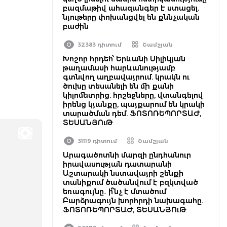
բազմաթիվ ահազանգեր է ստացել.
նյութերը փոխանցվել են քննչական
բաժին
32383 դիտում
Շամշյան
Խոշոր հրդեհ՝ Երևանի Սիլիկյան
թաղամասի հարևանությամբ
գտնվող աղբավայրում. կրակն ու
ծուխը տեսանելի են մի քանի
կիլոմետրից. հրշեջները, վտանգելով
իրենց կյանքը, պայքարում են կրակի
տարածման դեմ. ՖՈՏՈՌԵՊՈՐՏԱԺ,
ՏԵՍԱՆՅՈւԹ
31119 դիտում
Շամշյան
Արագածոտնի մարզի ընդհանուր
իրավասության դատարանի
Աշտարակի նստավայրի շենքի
տանիքում ծածանվում է բզկտված
եռագույնը․ ի՞նչ է մտածում
Բարձրագույն խորհրդի նախագահը.
ՖՈՏՈՌԵՊՈՐՏԱԺ, ՏԵՍԱՆՅՈւԹ