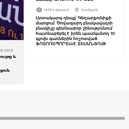
19994 դիտում
Շամշյան
Արտակարգ դեպք՝ Գեղարքունիքի
մարզում. Ծովազարդ բնակավայրի
բնակիչը գետնափոր շինությունում
հայտնաբերել է իրեն պատկանող 10
գլուխ գառներին հոշոտված.
ՖՈՏՈՌԵՊՈՐՏԱԺ, ՏԵՍԱՆՅՈւԹ
-08-2026
ույթը և
ցուն․