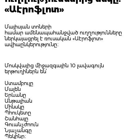
«Աէրոֆլոտ»
Մայիսյան տոների
համար ամենապահանջված ուղղությունները
ներկայացրել է ռուսական «Աէրոֆլոտ»
ավիաընկերությունը։
Մոսկվայից միջազգային 10 լավագույն
երթուղիներն են՝
Ստամբուլը
Մալեն
Երևանը
Անթալիան
Մինսկը
Պհուկետը
Շանհայը
Գուանչժոուն
Նյաչանգը
Պեկինը։