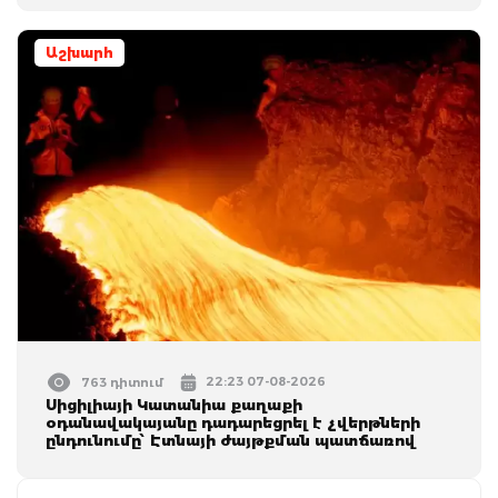
Աշխարհ
22:23 07-08-2026
763 դիտում
Սիցիլիայի Կատանիա քաղաքի
օդանավակայանը դադարեցրել է չվերթների
ընդունումը՝ Էտնայի ժայթքման պատճառով