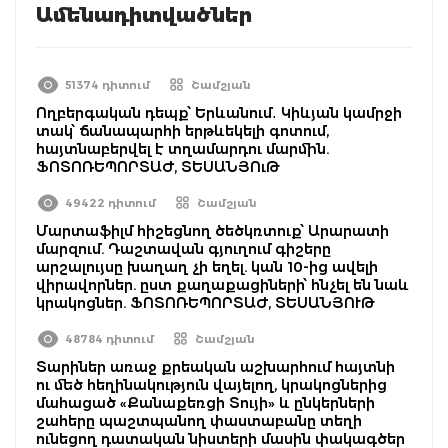
Ամենադիտվածներ
51374 դիտում
Շամշյան
Ողբերգական դեպք՝ Երևանում․ Կիևյան կամրջի
տակ՝ ճանապարհի երթևեկելի գոտում,
հայտնաբերվել է տղամարդու մարմին.
ՖՈՏՈՌԵՊՈՐՏԱԺ, ՏԵՍԱՆՅՈւԹ
49422 դիտում
Շամշյան
Մարտաֆիլմ հիշեցնող ծեծկռտուք՝ Արարատի
մարզում. Դաշտավան գյուղում գիշերը
արշալույսը խաղաղ չի եղել. կան 10-ից ավելի
վիրավորներ. ըստ քաղաքացիների՝ հնչել են նաև
կրակոցներ. ՖՈՏՈՌԵՊՈՐՏԱԺ, ՏԵՍԱՆՅՈՒԹ
48784 դիտում
Շամշյան
Տարիներ առաջ քրեական աշխարհում հայտնի
ու մեծ հեղինակություն վայելող, կրակոցներից
մահացած «Քանաքեռցի Տույի» և ընկերների
շահերը պաշտպանող փաստաբանը տեղի
ունեցող դատական նիստերի մասին փակագծեր