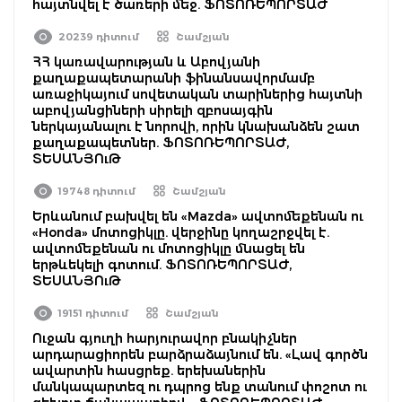
հայտնվել է ծառերի մեջ. ՖՈՏՈՌԵՊՈՐՏԱԺ
20239 դիտում
Շամշյան
ՀՀ կառավարության և Աբովյանի
քաղաքապետարանի ֆինանսավորմամբ
առաջիկայում սովետական տարիներից հայտնի
աբովյանցիների սիրելի զբոսայգին
ներկայանալու է նորովի, որին կնախանձեն շատ
քաղաքապետներ. ՖՈՏՈՌԵՊՈՐՏԱԺ,
ՏԵՍԱՆՅՈւԹ
19748 դիտում
Շամշյան
Երևանում բախվել են «Mazda» ավտոմեքենան ու
«Honda» մոտոցիկլը. վերջինը կողաշրջվել է.
ավտոմեքենան ու մոտոցիկլը մնացել են
երթևեկելի գոտում. ՖՈՏՈՌԵՊՈՐՏԱԺ,
ՏԵՍԱՆՅՈւԹ
19151 դիտում
Շամշյան
Ուջան գյուղի հարյուրավոր բնակիչներ
արդարացիորեն բարձրաձայնում են. «Լավ գործն
ավարտին հասցրեք. երեխաներին
մանկապարտեզ ու դպրոց ենք տանում փոշոտ ու