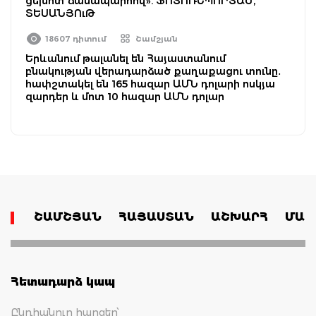
ցեխոտ ճանապարհով». ՖՈՏՈՌԵՊՈՐՏԱԺ,
ՏԵՍԱՆՅՈւԹ
18607 դիտում
Շամշյան
Երևանում թալանել են Հայաստանում
բնակության վերադարձած քաղաքացու տունը․
հափշտակել են 165 հազար ԱՄՆ դոլարի ոսկյա
զարդեր և մոտ 10 հազար ԱՄՆ դոլար
ՇԱՄՇՅԱՆ
ՀԱՅԱՍՏԱՆ
ԱՇԽԱՐՀ
ՄԱՄ
Հետադարձ կապ
Ընդհանուր հարցեր՝