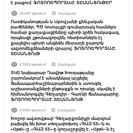
է բացում. ՖՈՏՈՌԵՊՈՐՏԱԺ, ՏԵՍԱՆՅՈւԹԵՐ
32497 դիտում
Շամշյան
Ոստիկանության և Աբովյանի քննչական
բաժիններ, ՊԾ Կոտայքի գումարտակ հասնելու
համար քաղաքացիները պիտի կրեն հակագազ,
որպեսզի չթունավորվեն, հետիոտներն էլ
քայլելիս պիտի անցնեն մետաղե ջարդոն
ավտոմեքենաների վրայով. ՖՈՏՈՌԵՊՈՐՏԱԺ,
ՏԵՍԱՆՅՈւԹ
27323 դիտում
Շամշյան
ՏԿԵ նախարար Դավիթ Խուդաթյանը
շարունակում է անակնկալ այցելել
ճանապարհաշինարարներին և ստուգել
աշխատանքների ընթացքն ու որակը. սկսվել է
հիմնանորգվել Գեղադիր - Գառնի ճանապարհը.
ՖՈՏՈՌԵՊՈՐՏԱԺ, ՏԵՍԱՆՅՈւԹ
22583 դիտում
Շամշյան
Խոշոր ավտովթար՝ Գեղարքունիքի մարզում.
բախվել են խոտ տեղափոխող «ԳԱԶ 53»-ն ու
«Opel»-ը. «ԳԱԶ 53»-ը կողաշրջվել է, «Opel»-ն էլ