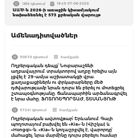
18:49 07-08-2026
1816 դիտում
ԱԱԾ-ն 2026-ի առաջին կիսամյակում
նախաձեռնել է 573 քրեական վարույթ
Ամենադիտվածներ
110570 դիտում
Շամշյան
Ողբերգական դեպք՝ Նուբարաշենի
աղբավայրում. տրակտորով աղբը հրելիս այն
լցվել է 29-ամյա աշխատակցի վրա.
քաղաքացիներն ու փրկարարները մեծ
դժվարությամբ նրան դուրս են բերել ու մոտեցրել
շտապօգնությանը. ճանապարհին արձանագրվել
է նրա մահը. ՖՈՏՈՌԵՊՈՐՏԱԺ, ՏԵՍԱՆՅՈւԹ
57241 դիտում
Շամշյան
Ողբերգական ավտովթար՝ Երևանում. Գայի
պողոտայում բախվել են «Kia»-ն (Վիշկա) և
«Hongqi»-ն. «Kia»-ն կողաշրջվել է, վարորդը՝
մահացել. նրա մարմինը դուրս բերելու համար