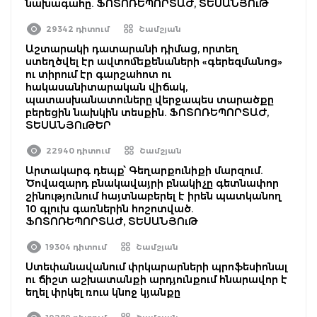
նախագահը. ՖՈՏՈՌԵՊՈՐՏԱԺ, ՏԵՍԱՆՅՈւԹ
29342 դիտում
Շամշյան
Աշտարակի դատարանի դիմաց, որտեղ
ստեղծվել էր ավտոմեքենաների «գերեզմանոց»
ու տիրում էր գարշահոտ ու
հակասանիտարական վիճակ,
պատասխանատուները վերջապես տարածքը
բերեցին նախկին տեսքին. ՖՈՏՈՌԵՊՈՐՏԱԺ,
ՏԵՍԱՆՅՈւԹԵՐ
22940 դիտում
Շամշյան
Արտակարգ դեպք՝ Գեղարքունիքի մարզում.
Ծովազարդ բնակավայրի բնակիչը գետնափոր
շինությունում հայտնաբերել է իրեն պատկանող
10 գլուխ գառներին հոշոտված.
ՖՈՏՈՌԵՊՈՐՏԱԺ, ՏԵՍԱՆՅՈւԹ
19304 դիտում
Շամշյան
Ստեփանավանում փրկարարների պրոֆեսիոնալ
ու ճիշտ աշխատանքի արդյունքում հնարավոր է
եղել փրկել ռուս կնոջ կյանքը