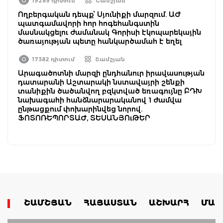
19289 դիտում
Շամշյան
Ողբերգական դեպք՝ Սյունիքի մարզում. ԱԺ
պատգամավորի հոր հոգեհանգստին
մասնակցելու ժամանակ Գորիսի էկոպարեկային
ծառայության պետը հանկարծամահ է եղել
17382 դիտում
Շամշյան
Արագածոտնի մարզի ընդհանուր իրավասության
դատարանի Աշտարակի նստավայրի շենքի
տանիքին ծածանվող բզկտված եռագույնը ԲԴԽ
նախագահի հանձնարարականով 1 ժամվա
ընթացքում փոխարինվեց նորով.
ՖՈՏՈՌԵՊՈՐՏԱԺ, ՏԵՍԱՆՅՈւԹԵՐ
ՇԱՄՇՅԱՆ
ՀԱՅԱՍՏԱՆ
ԱՇԽԱՐՀ
ՄԱՄ