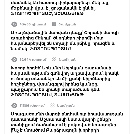
ժամանել են հատուկ փրկարարներ. մեկ այլ
մեքենայի վրա էլ ցուցանակն է ընկել.
ՖՈՏՈՌԵՊՈՐՏԱԺ, ՏԵՍԱՆՅՈւԹ
43465 դիտում
Շամշյան
Առեղծվածային մահվան դեպք՝ Շիրակի մարզի
գյուղերից մեկում․ ծնողների շիրիմի մոտ
հայտնաբերվել են տղայի մարմինը, հրազեն և
նամակ․ ՖՈՏՈՌԵՊՈՐՏԱԺ
32644 դիտում
Շամշյան
Խոշոր հրդեհ՝ Երևանի Սիլիկյան թաղամասի
հարևանությամբ գտնվող աղբավայրում. կրակն
ու ծուխը տեսանելի են մի քանի կիլոմետրից.
հրշեջները, վտանգելով իրենց կյանքը,
պայքարում են կրակի տարածման դեմ.
ՖՈՏՈՌԵՊՈՐՏԱԺ, ՏԵՍԱՆՅՈւԹ
31386 դիտում
Շամշյան
Արագածոտնի մարզի ընդհանուր իրավասության
դատարանի Աշտարակի նստավայրի շենքի
տանիքում ծածանվում է բզկտված եռագույնը․
ի՞նչ է մտածում Բարձրագույն խորհրդի