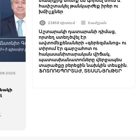
տանիքից մուտք են գործել տուն և
հափշտակել թանկարժեք իրեր ու
խմիչքներ
23858 դիտում
Շամշյան
Աշտարակի դատարանի դիմաց,
որտեղ ստեղծվել էր
ավտոմեքենաների «գերեզմանոց» ու
տիրում էր գարշահոտ ու
հակասանիտարական վիճակ,
պատասխանատուները վերջապես
տարածքը բերեցին նախկին տեսքին.
ՖՈՏՈՌԵՊՈՐՏԱԺ, ՏԵՍԱՆՅՈւԹԵՐ
-08-2026
ւնակի
լ
․