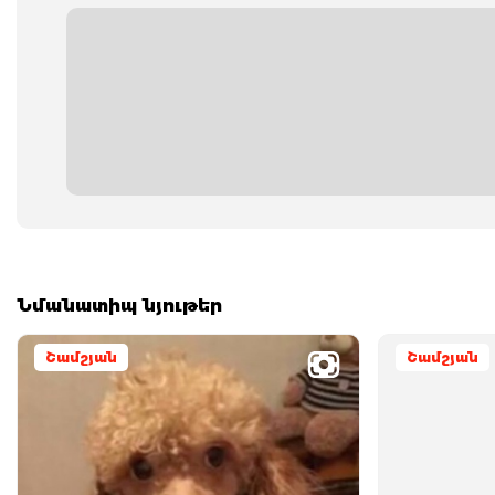
Նմանատիպ նյութեր
Շամշյան
Շամշյան