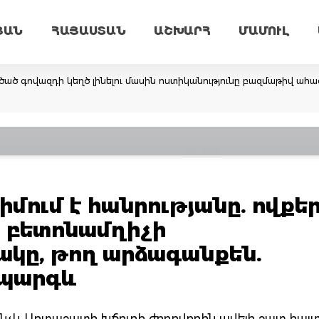
ՅԱՆ
ՀԱՅԱՍՏԱՆ
ԱՇԽԱՐՀ
ՄԱՄՈՒԼ
ածած գովազդի կեղծ լինելու մասին ոստիկանությունը բազմաթիվ ահա
ում է հանրությանը. ովքե
ի բետոնամղիչի
կը, թող արձագանքեն.
 պարգև
ինչև Արտաշատի խճուղի ժողովրդին ավելի շատ հայ