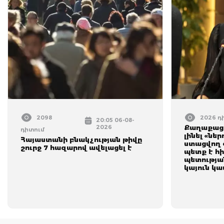
2098
2026 դ
20:05 06-08-
2026
Քաղաքացի
դիտում
լինել «նե
Հայաստանի բնակչության թիվը
ստացվող ծ
շուրջ 7 հազարով ավելացել է
պետք է հի
պետությա
կայուն կ