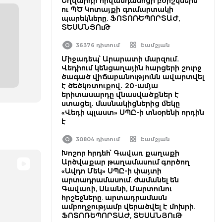
Եղվարդի հիվանդանոցի բժիշկներն
ու ՊԾ Կոտայքի գումարտակի
պարեկները. ՖՈՏՈՌԵՊՈՐՏԱԺ,
ՏԵՍԱՆՅՈւԹ
36376 դիտում
Շամշյան
Միջադեպ՝ Արարատի մարզում․
Վեդիում կենցաղային հարցերի շուրջ
ծագած վիճաբանությունն ավարտվել
է ծեծկռտուքով․ 20-ամյա
երիտասարդը վնասվածքներ է
ստացել․ մասնակիցներից մեկը
«Վեդի պլաստ» ՍՊԸ-ի տնօրենի որդին
է
30804 դիտում
Շամշյան
Խոշոր հրդեհ՝ Գավառ քաղաքի
Արծվաքար թաղամասում գործող
«Ավդո Մեկ» ՍՊԸ-ի փայտի
արտադրամասում. ժամանել են
Գավառի, Սևանի, Մարտունու
հրշեջները. արտադրամասն
ամբողջությամբ վերածվել է մոխրի.
ՖՈՏՈՌԵՊՈՐՏԱԺ, ՏԵՍԱՆՅՈւԹ