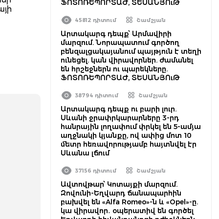
ՖՈՏՈՌԵՊՈՐՏԱԺ, ՏԵՍԱՆՅՈւԹ
այի
45812 դիտում
Շամշյան
Արտակարգ դեպք՝ Արմավիրի
մարզում. Նորապատում գործող
բենզալցակայանում պայթյուն է տեղի
ունեցել. կան վիրավորներ. ժամանել
են հրշեջներն ու պարեկները.
ՖՈՏՈՌԵՊՈՐՏԱԺ, ՏԵՍԱՆՅՈւԹ
38794 դիտում
Շամշյան
Արտակարգ դեպք ու բարի լուր.
Սևանի ջրափրկարարները 3-րդ
հանրային լողափում փրկել են 5-ամյա
աղջնակի կյանքը, ով ափից մոտ 10
մետր հեռավորությամբ հայտնվել էր
Սևանա լճում
37156 դիտում
Շամշյան
Ավտովթար՝ Կոտայքի մարզում.
Զովունի-Եղվարդ ճանապարհին
բախվել են «Alfa Romeo»-ն և «Opel»-ը.
կա վիրավոր․ օպերատիվ են գործել