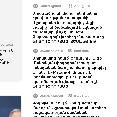
30009 դիտում
Շամշյան
Արագածոտնի մարզի ընդհանուր
իրավասության դատարանի
Աշտարակի նստավայրի շենքի
տանիքում ծածանվում է բզկտված
եռագույնը․ ի՞նչ է մտածում
Բարձրագույն խորհրդի նախագահը.
ՖՈՏՈՌԵՊՈՐՏԱԺ, ՏԵՍԱՆՅՈւԹ
5-07-2021
ողել է
26388 դիտում
Շամշյան
ծ
Արտակարգ դեպք՝ Երևանում. Ալեք
վ.
ւմ է
Մանուկյան փողոցում չորացած
հսկայական ծառը արմատից պոկվել
և ընկել է «Mazda»-ի վրա. ով է
փոխհատուցելու քաղաքացուն
պատճառված վնասը, հայտնի չէ.
ՖՈՏՈՌԵՊՈՐՏԱԺ
25896 դիտում
Շամշյան
Գողության դեպք՝ Արագածոտնի
մարզում․ Աշտարակում տան տերերի
բացակայության ժամանակ