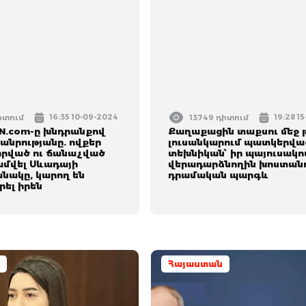
16:35 10-09-2024
19:28 1
դիտում
13749 դիտում
N.com-ը խնդրանքով
Քաղաքացին տաքսու մեջ թ
հանրությանը. ովքեր
լուսանկարում պատկերվա
սիրված ու ճանաչված
տեխնիկան՝ իր պայուսակո
ամվել Սևադայի
վերադարձնողին խոստանո
ակը, կարող են
դրամական պարգև
ել իրեն
Հայաստան