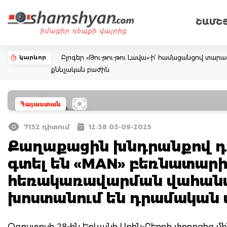
ՇԱՄՇ
կարևոր
Բլոգեր «Թու-թու-թու Լավա»-ի՝ համացանցով տար
քննչական բաժին
Հայաստան
7132 դիտում
12:38 03-09-2025
Քաղաքացին խնդրանքով դիմ
գտել են «MAN» բեռնատար
հեռակառավարման վահանա
խոստանում են դրամական
Օգոստոսի 28-ին Երևանի Արին-Բերդի փողոցից մ