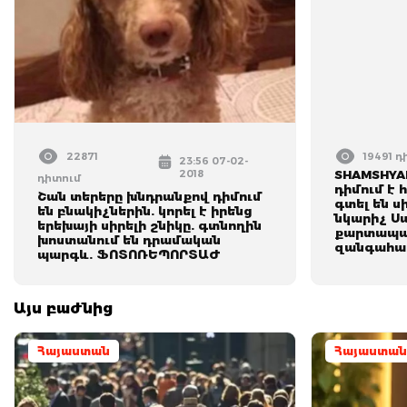
22871
19491 
23:56 07-02-
2018
SHAMSHYA
դիտում
դիմում է 
Շան տերերը խնդրանքով դիմում
գտել են 
են բնակիչներին. կորել է իրենց
նկարիչ Ս
երեխայի սիրելի շնիկը. գտնողին
քարտապան
խոստանում են դրամական
զանգահար
պարգև. ՖՈՏՈՌԵՊՈՐՏԱԺ
Այս բաժնից
Հայաստան
Հայաստան