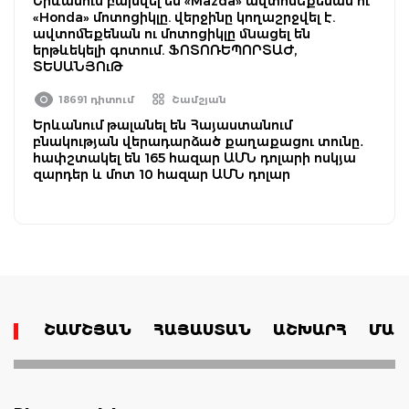
Երևանում բախվել են «Mazda» ավտոմեքենան ու
«Honda» մոտոցիկլը. վերջինը կողաշրջվել է.
ավտոմեքենան ու մոտոցիկլը մնացել են
երթևեկելի գոտում. ՖՈՏՈՌԵՊՈՐՏԱԺ,
ՏԵՍԱՆՅՈւԹ
18691 դիտում
Շամշյան
Երևանում թալանել են Հայաստանում
բնակության վերադարձած քաղաքացու տունը․
հափշտակել են 165 հազար ԱՄՆ դոլարի ոսկյա
զարդեր և մոտ 10 հազար ԱՄՆ դոլար
ՇԱՄՇՅԱՆ
ՀԱՅԱՍՏԱՆ
ԱՇԽԱՐՀ
ՄԱՄ