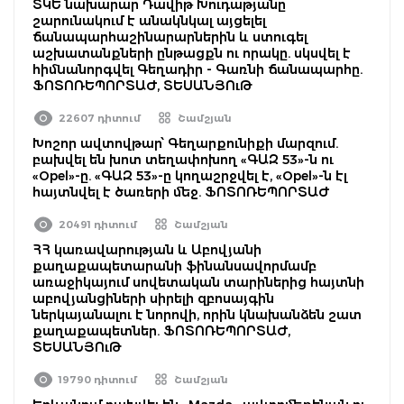
ՏԿԵ նախարար Դավիթ Խուդաթյանը
շարունակում է անակնկալ այցելել
ճանապարհաշինարարներին և ստուգել
աշխատանքների ընթացքն ու որակը. սկսվել է
հիմնանորգվել Գեղադիր - Գառնի ճանապարհը.
ՖՈՏՈՌԵՊՈՐՏԱԺ, ՏԵՍԱՆՅՈւԹ
22607 դիտում
Շամշյան
Խոշոր ավտովթար՝ Գեղարքունիքի մարզում.
բախվել են խոտ տեղափոխող «ԳԱԶ 53»-ն ու
«Opel»-ը. «ԳԱԶ 53»-ը կողաշրջվել է, «Opel»-ն էլ
հայտնվել է ծառերի մեջ. ՖՈՏՈՌԵՊՈՐՏԱԺ
20491 դիտում
Շամշյան
ՀՀ կառավարության և Աբովյանի
քաղաքապետարանի ֆինանսավորմամբ
առաջիկայում սովետական տարիներից հայտնի
աբովյանցիների սիրելի զբոսայգին
ներկայանալու է նորովի, որին կնախանձեն շատ
քաղաքապետներ. ՖՈՏՈՌԵՊՈՐՏԱԺ,
ՏԵՍԱՆՅՈւԹ
19790 դիտում
Շամշյան