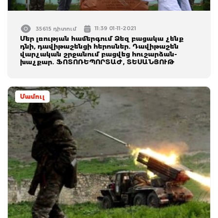
11:39 01-11-2021
35615 դիտում
Մեր լռության համերգում Ձեզ բացակա չենք
դնի, դավիթաշենցի հերոսներ. Դավիթաշեն
վարչական շրջանում բացվեց հուշարձան-
խաչքար. ՖՈՏՈՌԵՊՈՐՏԱԺ, ՏԵՍԱՆՅՈՒԹ
Մամուլ