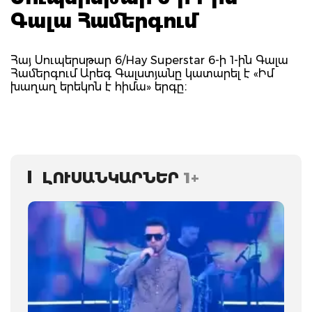
Գալա Համերգում
Հայ Սուպերսթար 6/Hay Superstar 6-ի 1-ին Գալա
Համերգում Արեգ Գալստյանը կատարել է «Իմ
խաղաղ երեկոն է հիմա» երգը։
ԼՈՒՍԱՆԿԱՐՆԵՐ
1+