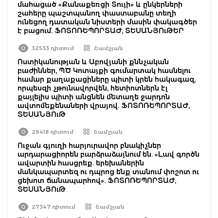
մահացած «Քանաքեռցի Տույի» և ընկերների
շահերը պաշտպանող փաստաբանը տեղի
ունեցող դատական նիստերի մասին փակագծեր
է բացում. ՖՈՏՈՌԵՊՈՐՏԱԺ, ՏԵՍԱՆՅՈւԹԵՐ
32533 դիտում
Շամշյան
Ոստիկանության և Աբովյանի քննչական
բաժիններ, ՊԾ Կոտայքի գումարտակ հասնելու
համար քաղաքացիները պիտի կրեն հակագազ,
որպեսզի չթունավորվեն, հետիոտներն էլ
քայլելիս պիտի անցնեն մետաղե ջարդոն
ավտոմեքենաների վրայով. ՖՈՏՈՌԵՊՈՐՏԱԺ,
ՏԵՍԱՆՅՈւԹ
29418 դիտում
Շամշյան
Ուջան գյուղի հարյուրավոր բնակիչներ
արդարացիորեն բարձրաձայնում են. «Լավ գործն
ավարտին հասցրեք. երեխաներին
մանկապարտեզ ու դպրոց ենք տանում փոշոտ ու
ցեխոտ ճանապարհով». ՖՈՏՈՌԵՊՈՐՏԱԺ,
ՏԵՍԱՆՅՈւԹ
27347 դիտում
Շամշյան