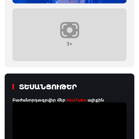
1+
ՏԵՍԱՆՅՈՒԹԵՐ
Բաժանորդագրվիր մեր
YouTube
ալիքին