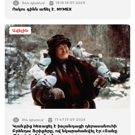
19:16 18-07-2026
1144 դիտում
Ոսկու գինն աճել է. NYMEX
Ավելին
17:47 17-07-2026
1114 դիտում
Կյանքից հեռացել է իռլանդացի դերասանուհի
Բրենդա Ֆրիքերը, ով նկարահանվել էր «Տանը