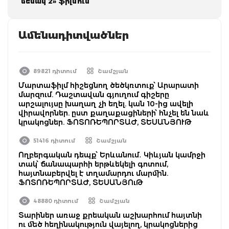
մենակ 2» ֆիլմում
Ամենադիտվածներ
89821 դիտում
Շամշյան
Մարտաֆիլմ հիշեցնող ծեծկռտուք՝ Արարատի
մարզում. Դաշտավան գյուղում գիշերը
արշալույսը խաղաղ չի եղել. կան 10-ից ավելի
վիրավորներ. ըստ քաղաքացիների՝ հնչել են նաև
կրակոցներ. ՖՈՏՈՌԵՊՈՐՏԱԺ, ՏԵՍԱՆՅՈՒԹ
51416 դիտում
Շամշյան
Ողբերգական դեպք՝ Երևանում․ Կիևյան կամրջի
տակ՝ ճանապարհի երթևեկելի գոտում,
հայտնաբերվել է տղամարդու մարմին.
ՖՈՏՈՌԵՊՈՐՏԱԺ, ՏԵՍԱՆՅՈւԹ
48880 դիտում
Շամշյան
Տարիներ առաջ քրեական աշխարհում հայտնի
ու մեծ հեղինակություն վայելող, կրակոցներից