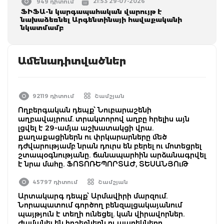
21:53 29-07-2026
949 դիտում
ՖԻՖԱ-ն կարգապահական վարույթ է
նախաձեռնել Արգենտինայի հավաքականի
նկատմամբ
Ամենադիտվածներ
92119 դիտում
Շամշյան
Ողբերգական դեպք՝ Նուբարաշենի
աղբավայրում. տրակտորով աղբը հրելիս այն
լցվել է 29-ամյա աշխատակցի վրա.
քաղաքացիներն ու փրկարարները մեծ
դժվարությամբ նրան դուրս են բերել ու մոտեցրել
շտապօգնությանը. ճանապարհին արձանագրվել
է նրա մահը. ՖՈՏՈՌԵՊՈՐՏԱԺ, ՏԵՍԱՆՅՈւԹ
45797 դիտում
Շամշյան
Արտակարգ դեպք՝ Արմավիրի մարզում.
Նորապատում գործող բենզալցակայանում
պայթյուն է տեղի ունեցել. կան վիրավորներ.
ժամանել են հրշեջներն ու պարեկները.