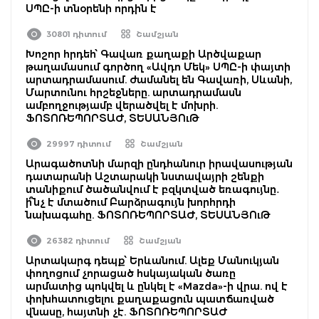
ՍՊԸ-ի տնօրենի որդին է
30801 դիտում
Շամշյան
Խոշոր հրդեհ՝ Գավառ քաղաքի Արծվաքար
թաղամասում գործող «Ավդո Մեկ» ՍՊԸ-ի փայտի
արտադրամասում. ժամանել են Գավառի, Սևանի,
Մարտունու հրշեջները. արտադրամասն
ամբողջությամբ վերածվել է մոխրի.
ՖՈՏՈՌԵՊՈՐՏԱԺ, ՏԵՍԱՆՅՈւԹ
29997 դիտում
Շամշյան
Արագածոտնի մարզի ընդհանուր իրավասության
դատարանի Աշտարակի նստավայրի շենքի
տանիքում ծածանվում է բզկտված եռագույնը․
ի՞նչ է մտածում Բարձրագույն խորհրդի
նախագահը. ՖՈՏՈՌԵՊՈՐՏԱԺ, ՏԵՍԱՆՅՈւԹ
26382 դիտում
Շամշյան
Արտակարգ դեպք՝ Երևանում. Ալեք Մանուկյան
փողոցում չորացած հսկայական ծառը
արմատից պոկվել և ընկել է «Mazda»-ի վրա. ով է
փոխհատուցելու քաղաքացուն պատճառված
վնասը, հայտնի չէ. ՖՈՏՈՌԵՊՈՐՏԱԺ