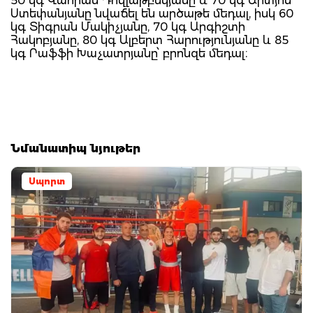
50 կգ Վահրամ Դովլաթբեկյանը և 70 կգ Արտյոմ
Ստեփանյանը նվաճել են արծաթե մեդալ, իսկ 60
կգ Տիգրան Մակիչյանը, 70 կգ Արգիշտի
Հակոբյանը, 80 կգ Ալբերտ Հարությունյանը և 85
կգ Րաֆֆի Խաչատրյանը՝ բրոնզե մեդալ։
Նմանատիպ նյութեր
Սպորտ