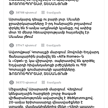
ՖՈՏՈՌԵՊՈՐՏԱԺ, ՏԵՍԱՆՅՈւԹ
38788 դիտում
Շամշյան
Արտակարգ դեպք ու բարի լուր. Սևանի
ջրափրկարարները 3-րդ հանրային լողափում
փրկել են 5-ամյա աղջնակի կյանքը, ով ափից
մոտ 10 մետր հեռավորությամբ հայտնվել էր
Սևանա լճում
37147 դիտում
Շամշյան
Ավտովթար՝ Կոտայքի մարզում. Զովունի-Եղվարդ
ճանապարհին բախվել են «Alfa Romeo»-ն
և «Opel»-ը. կա վիրավոր․ օպերատիվ են գործել
Եղվարդի հիվանդանոցի բժիշկներն ու ՊԾ
Կոտայքի գումարտակի պարեկները.
ՖՈՏՈՌԵՊՈՐՏԱԺ, ՏԵՍԱՆՅՈւԹ
36373 դիտում
Շամշյան
Միջադեպ՝ Արարատի մարզում․ Վեդիում
կենցաղային հարցերի շուրջ ծագած
վիճաբանությունն ավարտվել է ծեծկռտուքով․
20-ամյա երիտասարդը վնասվածքներ է
ստացել․ մասնակիցներից մեկը «Վեդի պլաստ»