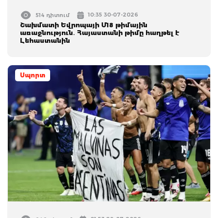
10:35 30-07-2026
514 դիտում
Շախմատի Եվրոպայի Մ18 թիմային
առաջնություն․ Հայաստանի թիմը հաղթել է
Լեհաստանին
Սպորտ