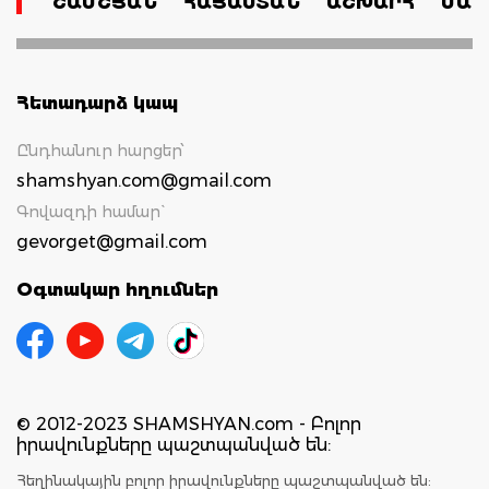
ՇԱՄՇՅԱՆ
ՀԱՅԱՍՏԱՆ
ԱՇԽԱՐՀ
ՄԱՄ
Հետադարձ կապ
Ընդհանուր հարցեր՝
shamshyan.com@gmail.com
Գովազդի համար`
gevorget@gmail.com
Օգտակար հղումներ
© 2012-2023 SHAMSHYAN.com - Բոլոր
իրավունքները պաշտպանված են:
Հեղինակային բոլոր իրավունքները պաշտպանված են: