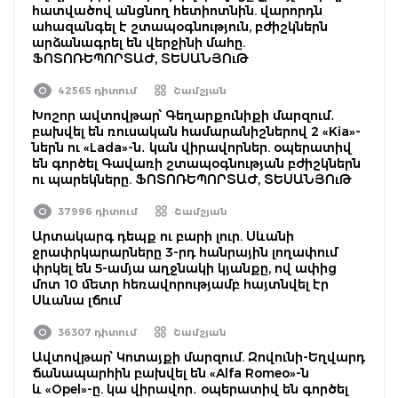
հատվածով անցնող հետիոտնին. վարորդն
ահազանգել է շտապօգնություն, բժիշկներն
արձանագրել են վերջինի մահը.
ՖՈՏՈՌԵՊՈՐՏԱԺ, ՏԵՍԱՆՅՈւԹ
42565 դիտում
Շամշյան
Խոշոր ավտովթար՝ Գեղարքունիքի մարզում․
բախվել են ռուսական համարանիշներով 2 «Kia»-
ներն ու «Lada»-ն․ կան վիրավորներ. օպերատիվ
են գործել Գավառի շտապօգնության բժիշկներն
ու պարեկները. ՖՈՏՈՌԵՊՈՐՏԱԺ, ՏԵՍԱՆՅՈւԹ
37996 դիտում
Շամշյան
Արտակարգ դեպք ու բարի լուր. Սևանի
ջրափրկարարները 3-րդ հանրային լողափում
փրկել են 5-ամյա աղջնակի կյանքը, ով ափից
մոտ 10 մետր հեռավորությամբ հայտնվել էր
Սևանա լճում
36307 դիտում
Շամշյան
Ավտովթար՝ Կոտայքի մարզում. Զովունի-Եղվարդ
ճանապարհին բախվել են «Alfa Romeo»-ն
և «Opel»-ը. կա վիրավոր․ օպերատիվ են գործել