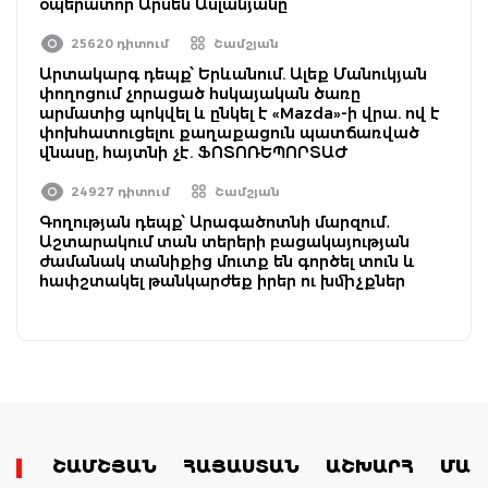
օպերատոր Արսեն Ասլանյանը
25620 դիտում
Շամշյան
Արտակարգ դեպք՝ Երևանում. Ալեք Մանուկյան
փողոցում չորացած հսկայական ծառը
արմատից պոկվել և ընկել է «Mazda»-ի վրա. ով է
փոխհատուցելու քաղաքացուն պատճառված
վնասը, հայտնի չէ. ՖՈՏՈՌԵՊՈՐՏԱԺ
24927 դիտում
Շամշյան
Գողության դեպք՝ Արագածոտնի մարզում․
Աշտարակում տան տերերի բացակայության
ժամանակ տանիքից մուտք են գործել տուն և
հափշտակել թանկարժեք իրեր ու խմիչքներ
ՇԱՄՇՅԱՆ
ՀԱՅԱՍՏԱՆ
ԱՇԽԱՐՀ
ՄԱՄ