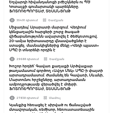
Եղվարդի հիվանդանոցի բժիշկներն ու ՊԾ
Կոտայքի գումարտակի պարեկները.
ՖՈՏՈՌԵՊՈՐՏԱԺ, ՏԵՍԱՆՅՈւԹ
35491 դիտում
Շամշյան
Միջադեպ՝ Արարատի մարզում․ Վեդիում
կենցաղային հարցերի շուրջ ծագած
վիճաբանությունն ավարտվել է ծեծկռտուքով․
20-ամյա երիտասարդը վնասվածքներ է
ստացել․ մասնակիցներից մեկը «Վեդի պլաստ»
ՍՊԸ-ի տնօրենի որդին է
29688 դիտում
Շամշյան
Խոշոր հրդեհ՝ Գավառ քաղաքի Արծվաքար
թաղամասում գործող «Ավդո Մեկ» ՍՊԸ-ի փայտի
արտադրամասում. ժամանել են Գավառի, Սևանի,
Մարտունու հրշեջները. արտադրամասն
ամբողջությամբ վերածվել է մոխրի.
ՖՈՏՈՌԵՊՈՐՏԱԺ, ՏԵՍԱՆՅՈւԹ
27838 դիտում
Մամուլ
Կյանքից հեռացել է սիրված ու ճանաչված
մտավորական, ռեժիսոր, հեռուստատեսային