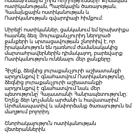
հենասյունային չորս ուղղությունների՝ Քրեական
ոստիկանության, Պարեկային ծառայության,
Համայնքային ոստիկանության և
Ոստիկանության գվարդիայի հիմքում։
Սիրելի՛ ոստիկաններ, ցանկանում եմ երախտիքս
հայտնել ձեզ: Յուրաքանչյուրիդ ներդրած
ջանքերի և սրտացավության շնորհիվ է, որ
իրականություն են դառնում ժամանակակից
մարտահրավերներին դիմակայող, բարեվարք
Ոստիկանություն ունենալու մեր ջանքերը:
Հիշե՛ք, ձեզնից յուրաքանչյուրի աշխատանքի
արդյունքով է գնահատվում Ոստիկանությունը,
ձեզնից յուրաքանչյուրի աշխատանքի
արդյունքով է գնահատվում նաև մեր
պետությունը՝ Հայաստանի Հանրապետությունը։
Եղե՛ք ձեր կոչմանն արժանի և հավատարիմ։
Արժանապատիվ և անփորձանք ծառայություն եմ
մաղթում բոլորիդ:
Շնորհակալությու՛ն ոստիկանության
վետերաններին: