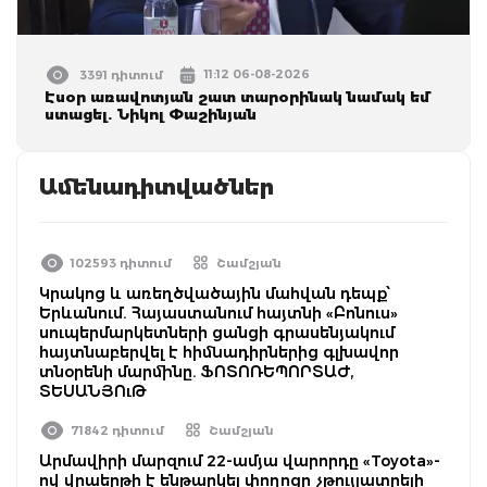
11:12 06-08-2026
3391 դիտում
Էսօր առավոտյան շատ տարօրինակ նամակ եմ
ստացել. Նիկոլ Փաշինյան
Ամենադիտվածներ
102593 դիտում
Շամշյան
Կրակոց և առեղծվածային մահվան դեպք՝
Երևանում. Հայաստանում հայտնի «Բոնուս»
սուպերմարկետների ցանցի գրասենյակում
հայտնաբերվել է հիմնադիրներից գլխավոր
տնօրենի մարմինը. ՖՈՏՈՌԵՊՈՐՏԱԺ,
ՏԵՍԱՆՅՈւԹ
71842 դիտում
Շամշյան
Արմավիրի մարզում 22-ամյա վարորդը «Toyota»-
ով վրաերթի է ենթարկել փողոցը չթույլատրելի