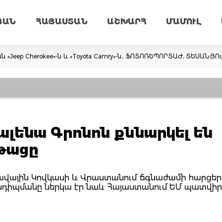
ՅԱՆ
ՀԱՅԱՍՏԱՆ
ԱՇԽԱՐՀ
ՄԱՄՈՒԼ
ն «Jeep Cherokee»-ն և «Toyota Camry»-ն․ ՖՈՏՈՌԵՊՈՐՏԱԺ, ՏԵՍԱՆՅՈ
ալենա Գրոնոն քննարկել են
թացը
րավային Կովկասի և Վրաստանում ճգնաժամի հարցեր
անդիպմանը ներկա էր նաև Հայաստանում ԵՄ պատվի