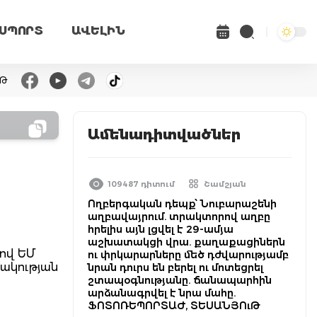
ՍՊՈՐՏ
ԱՎԵԼԻՆ
ւԹ
Ամենադիտվածներ
109487 դիտում
Շամշյան
Ողբերգական դեպք՝ Նուբարաշենի
աղբավայրում. տրակտորով աղբը
հրելիս այն լցվել է 29-ամյա
աշխատակցի վրա. քաղաքացիներն
ով ԵՄ
ու փրկարարները մեծ դժվարությամբ
րակության
նրան դուրս են բերել ու մոտեցրել
շտապօգնությանը. ճանապարհին
արձանագրվել է նրա մահը.
ՖՈՏՈՌԵՊՈՐՏԱԺ, ՏԵՍԱՆՅՈւԹ