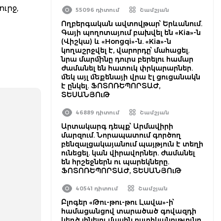
ւրջ,
55096 դիտում
Շամշյան
Ողբերգական ավտովթար՝ Երևանում.
Գայի պողոտայում բախվել են «Kia»-ն
(Վիշկա) և «Hongqi»-ն. «Kia»-ն
կողաշրջվել է, վարորդը՝ մահացել.
նրա մարմինը դուրս բերելու համար
ժամանել են հատուկ փրկարարներ.
մեկ այլ մեքենայի վրա էլ ցուցանակն
է ընկել. ՖՈՏՈՌԵՊՈՐՏԱԺ,
ՏԵՍԱՆՅՈւԹ
46889 դիտում
Շամշյան
Արտակարգ դեպք՝ Արմավիրի
մարզում. Նորապատում գործող
բենզալցակայանում պայթյուն է տեղի
ունեցել. կան վիրավորներ. ժամանել
են հրշեջներն ու պարեկները.
ՖՈՏՈՌԵՊՈՐՏԱԺ, ՏԵՍԱՆՅՈւԹ
40541 դիտում
Շամշյան
Բլոգեր «Թու-թու-թու Լավա»-ի՝
համացանցով տարածած գովազդի
կեղծ լինելու մասին ոստիկանությունը