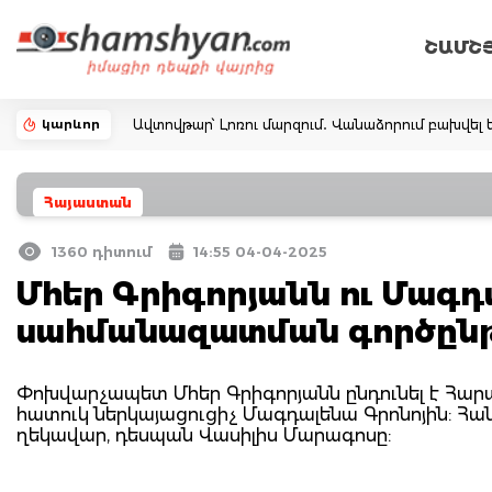
ՇԱՄՇ
կարևոր
Ավտովթար՝ Լոռու մարզում․ Վանաձորում բախվել ե
Հայաստան
1360 դիտում
14:55 04-04-2025
Մհեր Գրիգորյանն ու Մագդ
սահմանազատման գործըն
Փոխվարչապետ Մհեր Գրիգորյանն ընդունել է Հա
հատուկ ներկայացուցիչ Մագդալենա Գրոնոյին: Հ
ղեկավար, դեսպան Վասիլիս Մարագոսը: