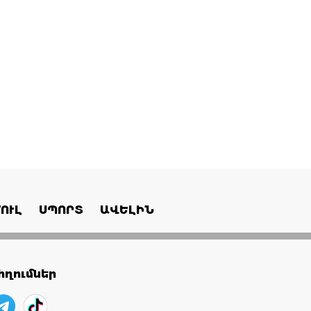
ՈՒԼ
ՍՊՈՐՏ
ԱՎԵԼԻՆ
ղումներ