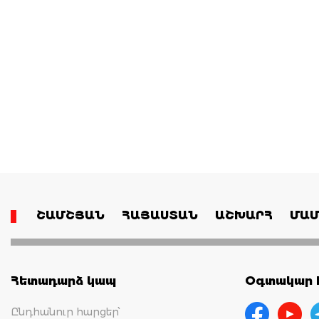
ՇԱՄՇՅԱՆ
ՀԱՅԱՍՏԱՆ
ԱՇԽԱՐՀ
ՄԱՄ
Հետադարձ կապ
Օգտակար հ
Ընդհանուր հարցեր՝