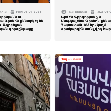
14:01 06-07-2026
15:23 06-
տում
1381 դիտում
ւբինյանն ու
Արմեն Գրիգորյանը և
ա Գրոնոն քննարկել են
Մագդալենա Գրոնոն քննար
ն-Ադրբեջան
Հայաստան-ԵՄ երկկողմ
յան գործընթացը
օրակարգին առնչվող հար
Հայաստան