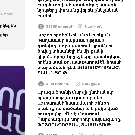
բազմաթիվ ահազանգեր է ստացել.
նյութերը փոխանցվել են քննչական
02-2026
բաժին
կել են
32383 դիտում
Շամշյան
Խոշոր հրդեհ՝ Երևանի Սիլիկյան
ցեր
թաղամասի հարևանությամբ
գտնվող աղբավայրում. կրակն ու
ծուխը տեսանելի են մի քանի
կիլոմետրից. հրշեջները, վտանգելով
իրենց կյանքը, պայքարում են կրակի
տարածման դեմ. ՖՈՏՈՌԵՊՈՐՏԱԺ,
ՏԵՍԱՆՅՈւԹ
31119 դիտում
Շամշյան
Արագածոտնի մարզի ընդհանուր
իրավասության դատարանի
Աշտարակի նստավայրի շենքի
տանիքում ծածանվում է բզկտված
եռագույնը․ ի՞նչ է մտածում
Բարձրագույն խորհրդի նախագահը.
ՖՈՏՈՌԵՊՈՐՏԱԺ, ՏԵՍԱՆՅՈւԹ