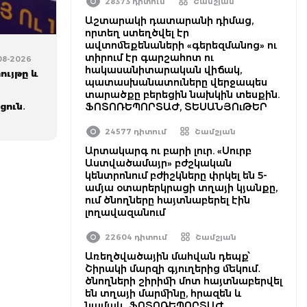
28373 դիտում
Շամշյան
Աշտարակի դատարանի դիմաց,
որտեղ ստեղծվել էր
ավտոմեքենաների «գերեզմանոց» ու
տիրում էր գարշահոտ ու
-08-2026
հակասանիտարական վիճակ,
ույթը և
պատասխանատուները վերջապես
տարածքը բերեցին նախկին տեսքին.
ցուն․
ՖՈՏՈՌԵՊՈՐՏԱԺ, ՏԵՍԱՆՅՈւԹԵՐ
24577 դիտում
Շամշյան
Արտակարգ ու բարի լուր. «Սուրբ
Աստվածամայր» բժշկական
կենտրոնում բժիշկները փրկել են 5-
ամյա օտարերկրացի տղայի կյանքը,
ում ծնողները հայտնաբերել էին
լողավազանում
22604 դիտում
Շամշյան
Առեղծվածային մահվան դեպք՝
Շիրակի մարզի գյուղերից մեկում․
ծնողների շիրիմի մոտ հայտնաբերվել
են տղայի մարմինը, հրազեն և
նամակ․ ՖՈՏՈՌԵՊՈՐՏԱԺ