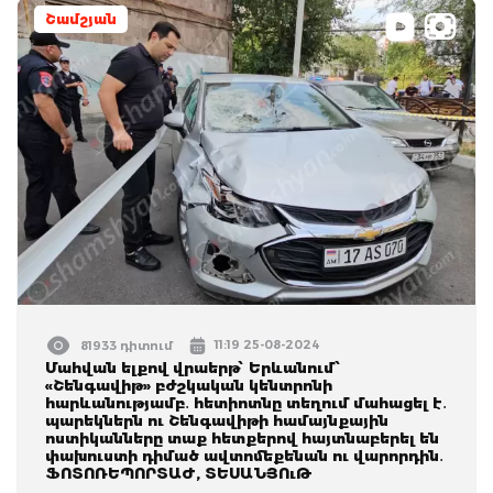
Շամշյան
11:19 25-08-2024
81933 դիտում
Մահվան ելքով վրաերթ՝ Երևանում՝
«Շենգավիթ» բժշկական կենտրոնի
հարևանությամբ․ հետիոտնը տեղում մահացել է․
պարեկներն ու Շենգավիթի համայնքային
ոստիկանները տաք հետքերով հայտնաբերել են
փախուստի դիմած ավտոմեքենան ու վարորդին․
ՖՈՏՈՌԵՊՈՐՏԱԺ, ՏԵՍԱՆՅՈւԹ