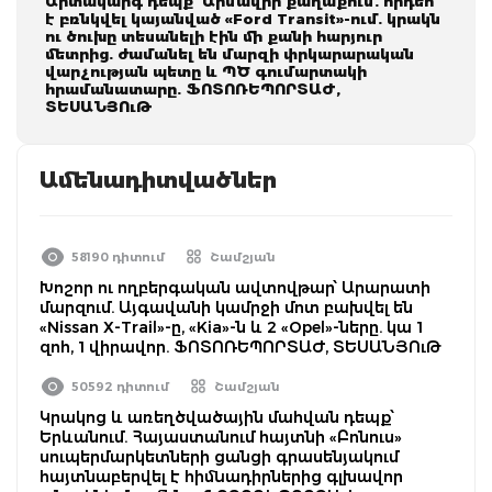
Արտակարգ դեպք՝ Արմավիր քաղաքում. հրդեհ
է բռնկվել կայանված «Ford Transit»-ում. կրակն
ու ծուխը տեսանելի էին մի քանի հարյուր
մետրից. ժամանել են մարզի փրկարարական
վարչության պետը և ՊԾ գումարտակի
հրամանատարը. ՖՈՏՈՌԵՊՈՐՏԱԺ,
ՏԵՍԱՆՅՈւԹ
Ամենադիտվածներ
58190 դիտում
Շամշյան
Խոշոր ու ողբերգական ավտովթար՝ Արարատի
մարզում. Այգավանի կամրջի մոտ բախվել են
«Nissan X-Trail»-ը, «Kia»-ն և 2 «Opel»-ները. կա 1
զոհ, 1 վիրավոր. ՖՈՏՈՌԵՊՈՐՏԱԺ, ՏԵՍԱՆՅՈւԹ
50592 դիտում
Շամշյան
Կրակոց և առեղծվածային մահվան դեպք՝
Երևանում. Հայաստանում հայտնի «Բոնուս»
սուպերմարկետների ցանցի գրասենյակում
հայտնաբերվել է հիմնադիրներից գլխավոր