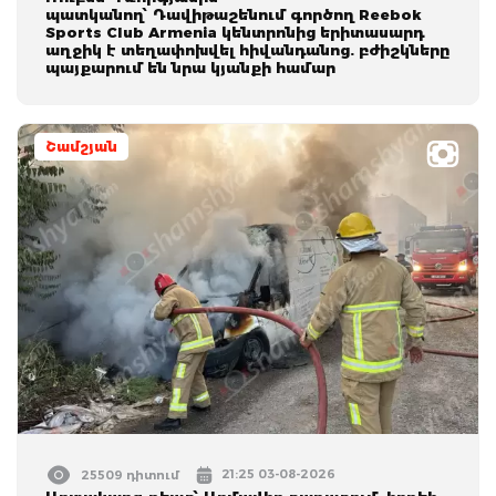
պատկանող՝ Դավիթաշենում գործող Reebok
Sports Club Armenia կենտրոնից երիտասարդ
աղջիկ է տեղափոխվել հիվանդանոց. բժիշկները
պայքարում են նրա կյանքի համար
Շամշյան
21:25 03-08-2026
25509 դիտում