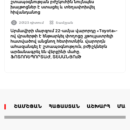
շտապօգնության բժշկուհին նույնպես
խայթոցներ է ստացել և տեղափոխվել
հիվանդանոց
20123 դիտում
Շամշյան
Արմավիրի մարզում 22-ամյա վարորդը «Toyota»-
ով վրաերթի է ենթարկել փողոցը չթույլատրելի
հատվածով անցնող հետիոտնին. վարորդն
ահազանգել է շտապօգնություն, բժիշկներն
արձանագրել են վերջինի մահը.
ՖՈՏՈՌԵՊՈՐՏԱԺ, ՏԵՍԱՆՅՈւԹ
ՇԱՄՇՅԱՆ
ՀԱՅԱՍՏԱՆ
ԱՇԽԱՐՀ
ՄԱՄ