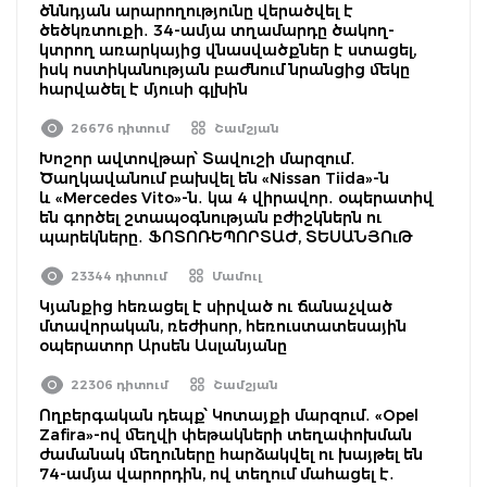
ծննդյան արարողությունը վերածվել է
ծեծկռտուքի․ 34-ամյա տղամարդը ծակող-
կտրող առարկայից վնասվածքներ է ստացել,
իսկ ոստիկանության բաժնում նրանցից մեկը
հարվածել է մյուսի գլխին
26676 դիտում
Շամշյան
Խոշոր ավտովթար՝ Տավուշի մարզում․
Ծաղկավանում բախվել են «Nissan Tiida»-ն
և «Mercedes Vito»-ն․ կա 4 վիրավոր․ օպերատիվ
են գործել շտապօգնության բժիշկներն ու
պարեկները․ ՖՈՏՈՌԵՊՈՐՏԱԺ, ՏԵՍԱՆՅՈւԹ
23344 դիտում
Մամուլ
Կյանքից հեռացել է սիրված ու ճանաչված
մտավորական, ռեժիսոր, հեռուստատեսային
օպերատոր Արսեն Ասլանյանը
22306 դիտում
Շամշյան
Ողբերգական դեպք՝ Կոտայքի մարզում․ «Opel
Zafira»-ով մեղվի փեթակների տեղափոխման
ժամանակ մեղուները հարձակվել ու խայթել են
74-ամյա վարորդին, ով տեղում մահացել է․