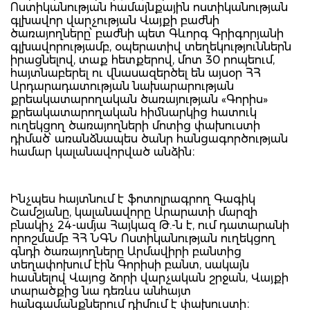
Ոստիկանության համայնքային ոստիկանության
գլխավոր վարչության Վայքի բաժնի
ծառայողները՝ բաժնի պետ Գևորգ Գրիգորյանի
գլխավորությամբ, օպերատիվ տեղեկություններն
իրացնելով, տաք հետքերով, մոտ 30 րոպեում,
հայտնաբերել ու վնասազերծել են այսօր ՀՀ
Արդարադատության նախարարության
քրեակատարողական ծառայության «Գորիս»
քրեակատարողական հիմնարկից հատուկ
ուղեկցող ծառայողների մոտից փախուստի
դիմած՝ առանձնապես ծանր հանցագործության
համար կալանավորված անձին։
Ինչպես հայտնում է ֆոտոլրագրող Գագիկ
Շամշյանը, կալանավորը Արարատի մարզի
բնակիչ 24-ամյա Հայկազ Թ.-ն է, ում դատարանի
որոշմամբ ՀՀ ՆԳՆ Ոստիկանության ուղեկցող
գնդի ծառայողները Արմավիրի բանտից
տեղափոխում էին Գորիսի բանտ, սակայն
հասնելով Վայոց ձորի վարչական շրջան, Վայքի
տարածքից նա դեռևս անհայտ
հանգամանքներում դիմում է փախուստի։