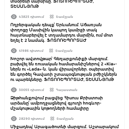
տնօրենի մարմինը. ՖՈՏՈՌԵՊՈՐՏԱԺ,
ՏԵՍԱՆՅՈւԹ
43825 դիտում
Շամշյան
Ողբերգական դեպք՝ Երևանում. Աճառյան
փողոցը Մասիվին կապող կամրջի տակ
հայտնաբերվել է տղամարդու մարմին, ում մոտ
եղել է 2 նամակ․ ՖՈՏՈՌԵՊՈՐՏԱԺ
41986 դիտում
Շամշյան
Խոշոր ավտովթար՝ Գեղարքունիքի մարզում․
բախվել են ռուսական համարանիշներով 2 «Kia»-
ներն ու «Lada»-ն․ կան վիրավորներ. օպերատիվ
են գործել Գավառի շտապօգնության բժիշկներն
ու պարեկները. ՖՈՏՈՌԵՊՈՐՏԱԺ, ՏԵՍԱՆՅՈւԹ
30055 դիտում
Հայաստան
Ձիթհանքովում բացվեց Հիսուս Քրիստոսի
արձանը՝ ամբողջացնելով գյուղի հոգևոր-
մշակութային կոթողների համալիրը
28290 դիտում
Շամշյան
Միջադեպ՝ Արագածոտնի մարզում․ Աշտարակում