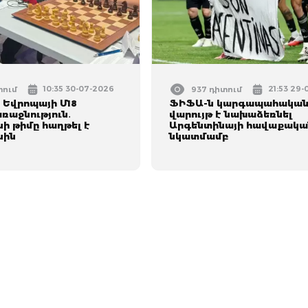
10:35 30-07-2026
21:53 29
տում
937 դիտում
Եվրոպայի Մ18
ՖԻՖԱ-ն կարգապահակա
ռաջնություն․
վարույթ է նախաձեռնել
ի թիմը հաղթել է
Արգենտինայի հավաքակա
նին
նկատմամբ