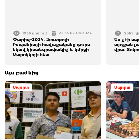
22:55 02-08-2024
1936 դիտում
2365 դ
Փարիզ-2024. Ֆուտբոլի
Ես չէի սպ
Իսպանիայի հավաքականը դուրս
այդքան լ
եկավ կիսաեզրափակիչ և կմրցի
վրա․ Ջոկո
Մարոկկոյի հետ
Այս բաժնից
Սպորտ
Սպորտ