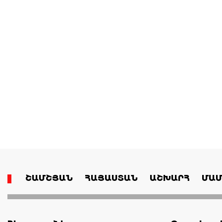
ՇԱՄՇՅԱՆ
ՀԱՅԱՍՏԱՆ
ԱՇԽԱՐՀ
ՄԱՄ