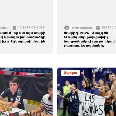
10:22 17-07-2023
13:37 10
իտում
1789 դիտում
ասում, որ նա այս տարի
Փարիզ-2024. Վազգեն
ավ կխաղա խոտածածկի
Թևանյանը ջախջախիչ
վիչը՝ Ալկարասի մասին
հաղթանակով դուրս եկավ
քառորդ եզրափակիչ
Սպորտ