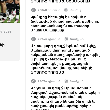
ՖՈՏՈՌԵՊՈՐՏԱԺ, ՏԵՍԱՆՅՈւԹ
28840 դիտում
Մամուլ
Կյանքից հեռացել է սիրված ու
ճանաչված մտավորական, ռեժիսոր,
հեռուստատեսային օպերատոր
Արսեն Ասլանյանը
-07-2026
ն
25746 դիտում
Շամշյան
նի
Արտակարգ դեպք՝ Երևանում. Ալեք
Մանուկյան փողոցում չորացած
հսկայական ծառը արմատից պոկվել
և ընկել է «Mazda»-ի վրա. ով է
փոխհատուցելու քաղաքացուն
պատճառված վնասը, հայտնի չէ.
ՖՈՏՈՌԵՊՈՐՏԱԺ
25074 դիտում
Շամշյան
Գողության դեպք՝ Արագածոտնի
մարզում․ Աշտարակում տան տերերի
բացակայության ժամանակ
տանիքից մուտք են գործել տուն և
հափշտակել թանկարժեք իրեր ու