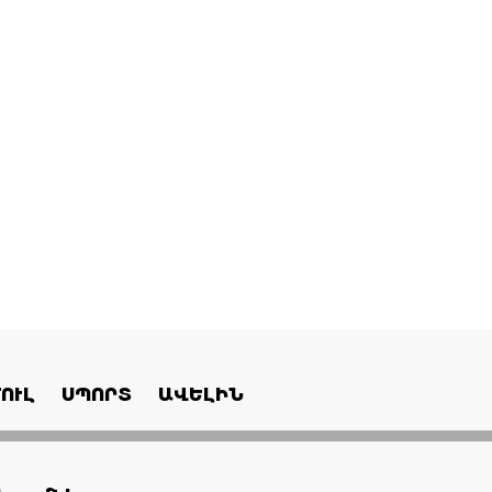
ՈՒԼ
ՍՊՈՐՏ
ԱՎԵԼԻՆ