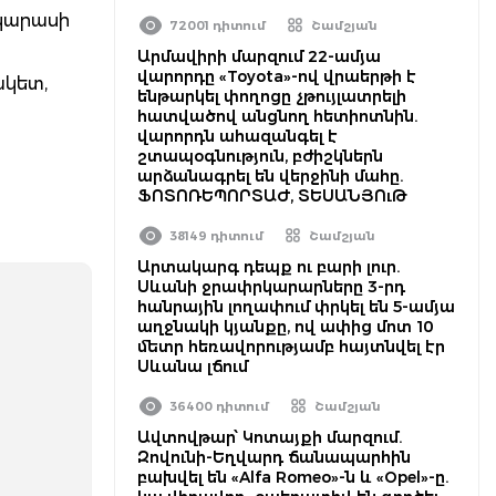
լկարասի
72001 դիտում
Շամշյան
Արմավիրի մարզում 22-ամյա
վարորդը «Toyota»-ով վրաերթի է
ակետ,
ենթարկել փողոցը չթույլատրելի
հատվածով անցնող հետիոտնին.
վարորդն ահազանգել է
շտապօգնություն, բժիշկներն
արձանագրել են վերջինի մահը.
ՖՈՏՈՌԵՊՈՐՏԱԺ, ՏԵՍԱՆՅՈւԹ
38149 դիտում
Շամշյան
Արտակարգ դեպք ու բարի լուր.
Սևանի ջրափրկարարները 3-րդ
հանրային լողափում փրկել են 5-ամյա
աղջնակի կյանքը, ով ափից մոտ 10
մետր հեռավորությամբ հայտնվել էր
Սևանա լճում
36400 դիտում
Շամշյան
Ավտովթար՝ Կոտայքի մարզում.
Զովունի-Եղվարդ ճանապարհին
բախվել են «Alfa Romeo»-ն և «Opel»-ը.