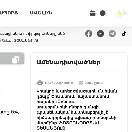
ՍՊՈՐՏ
ԱՎԵԼԻՆ
ղաքացիներն ու փրկարարները մեծ
ՊՈՐՏԱԺ, ՏԵՍԱՆՅՈւԹ
Ամենադիտվածներ
ի
102722 դիտում
Շամշյան
Կրակոց և առեղծվածային մահվան
դեպք՝ Երևանում. Հայաստանում
հայտնի «Բոնուս»
սուպերմարկետների ցանցի
տը 6:4,
գրասենյակում հայտնաբերվել է
հիմնադիրներից գլխավոր տնօրենի
մարմինը. ՖՈՏՈՌԵՊՈՐՏԱԺ,
ՏԵՍԱՆՅՈւԹ