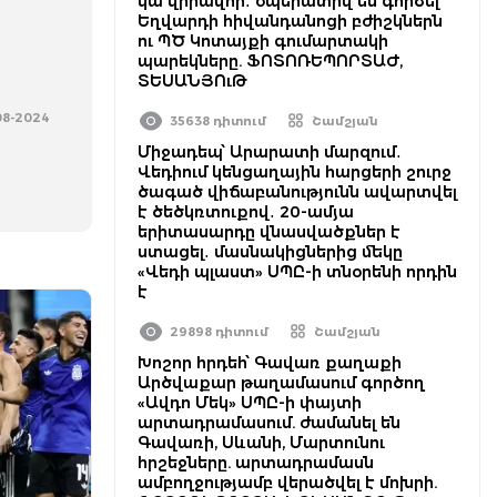
կա վիրավոր․ օպերատիվ են գործել
Եղվարդի հիվանդանոցի բժիշկներն
ու ՊԾ Կոտայքի գումարտակի
պարեկները. ՖՈՏՈՌԵՊՈՐՏԱԺ,
ՏԵՍԱՆՅՈւԹ
-08-2024
35638 դիտում
Շամշյան
Միջադեպ՝ Արարատի մարզում․
Վեդիում կենցաղային հարցերի շուրջ
ծագած վիճաբանությունն ավարտվել
է ծեծկռտուքով․ 20-ամյա
երիտասարդը վնասվածքներ է
ստացել․ մասնակիցներից մեկը
«Վեդի պլաստ» ՍՊԸ-ի տնօրենի որդին
է
29898 դիտում
Շամշյան
Խոշոր հրդեհ՝ Գավառ քաղաքի
Արծվաքար թաղամասում գործող
«Ավդո Մեկ» ՍՊԸ-ի փայտի
արտադրամասում. ժամանել են
Գավառի, Սևանի, Մարտունու
հրշեջները. արտադրամասն
ամբողջությամբ վերածվել է մոխրի.