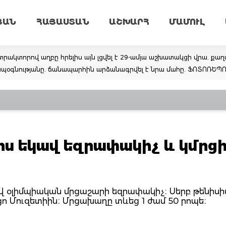
ՅԱՆ
ՀԱՅԱՍՏԱՆ
ԱՇԽԱՐՀ
ՄԱՄՈՒԼ
տրակտորով աղբը հրելիս այն լցվել է 29-ամյա աշխատակցի վրա. քա
 շտապօգնությանը. ճանապարհին արձանագրվել է նրա մահը. ՖՈՏՈՌԵ
րս եկավ եզրափակիչ և կմրց
վ օլիմպիական մրցաշարի եզրափակիչ։ Սերբ թենիսիս
ո Մուզետիին։ Մրցախաղը տևեց 1 ժամ 50 րոպե։