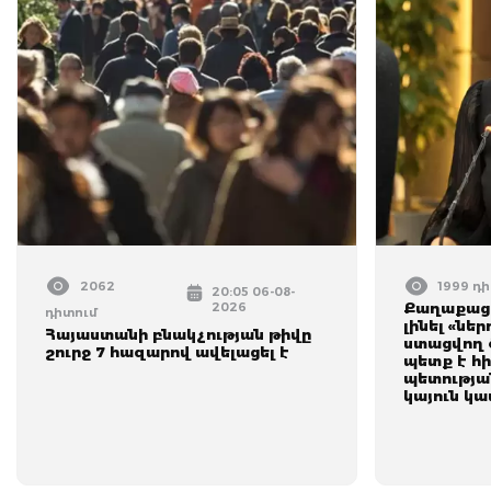
2062
1999 դ
20:05 06-08-
2026
Քաղաքացի
դիտում
լինել «նե
Հայաստանի բնակչության թիվը
ստացվող ծ
շուրջ 7 հազարով ավելացել է
պետք է հի
պետությա
կայուն կ