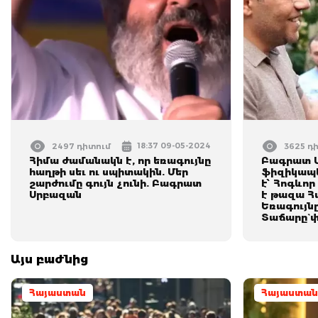
18:37 09-05-2024
2497 դիտում
3625 դ
Հիմա ժամանակն է, որ եռագույնը
Բագրատ Ս
հաղթի սեւ ու սպիտակին. Մեր
ֆիզիկապես
շարժումը գույն չունի. Բագրատ
է՝ Հոգևո
Սրբազան
է թազա Հ
Եռագույնը
Տաճարը` 
Այս բաժնից
Հայաստան
Հայաստան