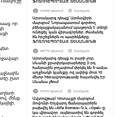
 «Տավուշը
ՖՈՏՈՌԵՊՈՐՏԱԺ, ՏԵՍԱՆՅՈւԹ
45689 դիտում
Շամշյան
Արտակարգ դեպք՝ Արմավիրի
մարզում. Նորապատում գործող
սաց, որ
բենզալցակայանում պայթյուն է տեղի
քի
ունեցել. կան վիրավորներ. ժամանել
ացի
են հրշեջներն ու պարեկները.
ՖՈՏՈՌԵՊՈՐՏԱԺ, ՏԵՍԱՆՅՈւԹ
եպետ
38770 դիտում
Շամշյան
և
իջավայր։
Արտակարգ դեպք ու բարի լուր.
Սևանի ջրափրկարարները 3-րդ
հանրային լողափում փրկել են 5-ամյա
աղջնակի կյանքը, ով ափից մոտ 10
ռաջնային
մետր հեռավորությամբ հայտնվել էր
առը, ըստ
Սևանա լճում
37129 դիտում
Շամշյան
 աղետի
ով, մենք
Ավտովթար՝ Կոտայքի մարզում.
ալելի,
Զովունի-Եղվարդ ճանապարհին
բախվել են «Alfa Romeo»-ն և «Opel»-ը.
կա վիրավոր․ օպերատիվ են գործել