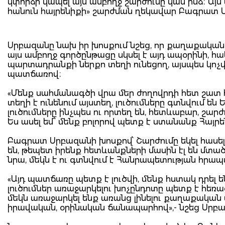
կփորձի կապել այս ամբողջ շարժումը կամ ինձ։ Այ
հանուն հայրենիքի» շարժման ղեկավար Բագրատ 
Սրբազանը նախ իր խոսքում նշեց, որ քաղաքական լե
այս ամբողջ գործընթացը սկսել է այդ ապօրինի, 
պարտադրանքի ներքո տեղի ունեցող, այսպես կ
պատճառով։
«Մենք սահմանագծի վրա մեր ժողովրդի հետ շատ հ
տեղի է ունենում այստեղ, լուծումները գտնվում են
լուծումները ինչպես ու որտեղ են, հետևաբար, շար
Ես ասել եմ՝ մենք բոլորով պետք է ստանանք Հայր
Բագրատ Սրբազանի խոսքով՝ Շարժումը եկել հասել 
են, թեպետ իրենք հետևանքների մասին էլ են մտա
նրա, մեկն է ու գտնվում է Հանրապետության հրապ
«Այդ պատճառը պետք է լուծվի, մենք հստակ դրել 
լուծումներ առաջարկելու խոչընդոտը պետք է հեռա
մեկն առաջարկել ենք առանց լինելու քաղաքական մա
իրավական, օրինական ճանապարհով»,- նշեց Սրբ