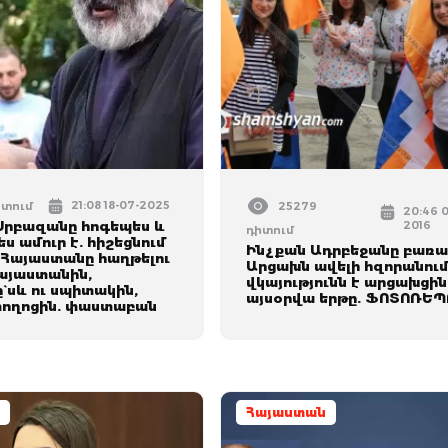
21:08 18-07-2025
իտում
25279
20:46 
րբազանը հոգեպես և
2016
դիտում
 ամուր է. հիշեցնում
Ինչքան Ադրբեջանը բառաչ
ր Հայաստանը հաղթելու
Արցախն ավելի հզորանում
այաստանին,
վկայությունն է արցախցի
` սև ու սպիտակին,
այսօրվա երթը. ՖՈՏՈՌԵ
փողոցին. փաստաբան
Հայաստան