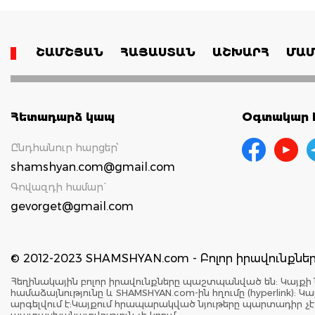
ՇԱՄՇՅԱՆ
ՀԱՅԱՍՏԱՆ
ԱՇԽԱՐՀ
ՄԱՄ
Հետադարձ կապ
Օգտակար հ
Ընդհանուր հարցեր՝
shamshyan.com@gmail.com
Գովազդի համար`
gevorget@gmail.com
© 2012-2023 SHAMSHYAN.com - Բոլոր իրավունքն
Հեղինակային բոլոր իրավունքները պաշտպանված են: Կայքի 
համաձայնությունը և SHAMSHYAN.com-ին հղումը (hyperlink)
արգելվում է:Կայքում հրապարակված նյութերը պարտադիր չ