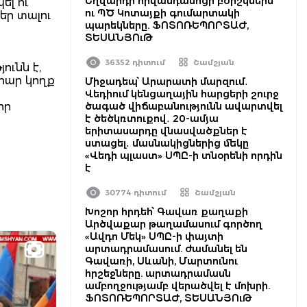
Եղվարդի հիվանդանոցի բժիշկներն
ել ու
ու ՊԾ Կոտայքի գումարտակի
եր տալու
պարեկները. ՖՈՏՈՌԵՊՈՐՏԱԺ,
ՏԵՍԱՆՅՈւԹ
36352 դիտում
Շամշյան
ունն է,
իրար կողք
Միջադեպ՝ Արարատի մարզում․
Վեդիում կենցաղային հարցերի շուրջ
որ
ծագած վիճաբանությունն ավարտվել
է ծեծկռտուքով․ 20-ամյա
երիտասարդը վնասվածքներ է
ստացել․ մասնակիցներից մեկը
«Վեդի պլաստ» ՍՊԸ-ի տնօրենի որդին
է
30774 դիտում
Շամշյան
Խոշոր հրդեհ՝ Գավառ քաղաքի
Արծվաքար թաղամասում գործող
«Ավդո Մեկ» ՍՊԸ-ի փայտի
արտադրամասում. ժամանել են
Գավառի, Սևանի, Մարտունու
հրշեջները. արտադրամասն
ամբողջությամբ վերածվել է մոխրի.
ՖՈՏՈՌԵՊՈՐՏԱԺ, ՏԵՍԱՆՅՈւԹ