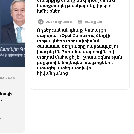
տանիքից մուտք են գործել տուն և
հափշտակել թանկարժեք իրեր ու
խմիչքներ
25348 դիտում
Շամշյան
Ողբերգական դեպք՝ Կոտայքի
մարզում․ «Opel Zafira»-ով մեղվի
փեթակների տեղափոխման
ժամանակ մեղուները հարձակվել ու
խայթել են 74-ամյա վարորդին, ով
տեղում մահացել է․ շտապօգնության
բժշկուհին նույնպես խայթոցներ է
ստացել և տեղափոխվել
հիվանդանոց
-08-2026
ւնակի
լ
․