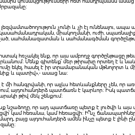
ս մասին կուսակցությունների հետ հանդիպմանն ասաց
Սրբազանը։
զվամտածողություն չունի և չի էլ ունենալու, ապա ա
հակասահմանադրական, միակողմանի, ուժի, սպառնալի
ոչված, սահմանազատման և սահմանագծման գործընթ
ստակ հռչակել ենք, որ այս ամբողջ գործընթացը թ
 Երևանում։ Մենք գիտենք՝ մեր թիրախը որտեղ է և նա
ժումը եկել, հասել է իր տրամաբանական մթնոլորտ և մ
ենիք և պատիվ»,- ասաց նա։
է մի հանգրվանի, որ այլևս հետևանքները չեն, որ ա
ծում, այդուհանդերձ պատճառն է կարևոր։ Իսկ պատճ
արակի թիվ մեկ շենքում։
ենք նշաձողը, որ այդ պատճառը պետք է լուծվի և այս
ցվի՝ կամ հեռանա, կամ հեռացվի։ Ի՞նչ ճանապարհներ
րդ, բայց այդուհանդերձ ամեն ինչը պետք է լինի ընկ
ազանը։