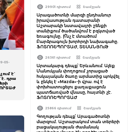
29901 դիտում
Շամշյան
Արագածոտնի մարզի ընդհանուր
իրավասության դատարանի
Աշտարակի նստավայրի շենքի
տանիքում ծածանվում է բզկտված
եռագույնը․ ի՞նչ է մտածում
Բարձրագույն խորհրդի նախագահը.
ՖՈՏՈՌԵՊՈՐՏԱԺ, ՏԵՍԱՆՅՈւԹ
26361 դիտում
Շամշյան
09-05-
Արտակարգ դեպք՝ Երևանում. Ալեք
Մանուկյան փողոցում չորացած
ում է`
հսկայական ծառը արմատից պոկվել
 է. դրա
և ընկել է «Mazda»-ի վրա. ով է
ների
փոխհատուցելու քաղաքացուն
ՊՈՐՏԱԺ
պատճառված վնասը, հայտնի չէ.
ՖՈՏՈՌԵՊՈՐՏԱԺ
25866 դիտում
Շամշյան
Գողության դեպք՝ Արագածոտնի
մարզում․ Աշտարակում տան տերերի
բացակայության ժամանակ