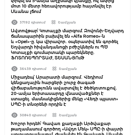
փրկել են 5-ամյա աղջնակի կյանքը, ով ափից
մոտ 10 մետր հեռավորությամբ հայտնվել էր
Սևանա լճում
37192 դիտում
Շամշյան
Ավտովթար՝ Կոտայքի մարզում. Զովունի-Եղվարդ
ճանապարհին բախվել են «Alfa Romeo»-ն
և «Opel»-ը. կա վիրավոր․ օպերատիվ են գործել
Եղվարդի հիվանդանոցի բժիշկներն ու ՊԾ
Կոտայքի գումարտակի պարեկները.
ՖՈՏՈՌԵՊՈՐՏԱԺ, ՏԵՍԱՆՅՈւԹ
36439 դիտում
Շամշյան
Միջադեպ՝ Արարատի մարզում․ Վեդիում
կենցաղային հարցերի շուրջ ծագած
վիճաբանությունն ավարտվել է ծեծկռտուքով․
20-ամյա երիտասարդը վնասվածքներ է
ստացել․ մասնակիցներից մեկը «Վեդի պլաստ»
ՍՊԸ-ի տնօրենի որդին է
30840 դիտում
Շամշյան
Խոշոր հրդեհ՝ Գավառ քաղաքի Արծվաքար
թաղամասում գործող «Ավդո Մեկ» ՍՊԸ-ի փայտի
արտադրամասում. ժամանել են Գավառի, Սևանի,