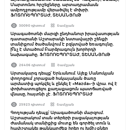
Մարտունու հրշեջները. արտադրամասն
ամբողջությամբ վերածվել է մոխրի.
ՖՈՏՈՌԵՊՈՐՏԱԺ, ՏԵՍԱՆՅՈւԹ
30090 դիտում
Շամշյան
Արագածոտնի մարզի ընդհանուր իրավասության
դատարանի Աշտարակի նստավայրի շենքի
տանիքում ծածանվում է բզկտված եռագույնը․
ի՞նչ է մտածում Բարձրագույն խորհրդի
նախագահը. ՖՈՏՈՌԵՊՈՐՏԱԺ, ՏԵՍԱՆՅՈւԹ
26406 դիտում
Շամշյան
Արտակարգ դեպք՝ Երևանում. Ալեք Մանուկյան
փողոցում չորացած հսկայական ծառը
արմատից պոկվել և ընկել է «Mazda»-ի վրա. ով է
փոխհատուցելու քաղաքացուն պատճառված
վնասը, հայտնի չէ. ՖՈՏՈՌԵՊՈՐՏԱԺ
25923 դիտում
Շամշյան
Գողության դեպք՝ Արագածոտնի մարզում․
Աշտարակում տան տերերի բացակայության
ժամանակ տանիքից մուտք են գործել տուն և
հափշտակել թանկարժեք իրեր ու խմիչքներ