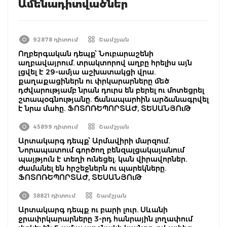
Ամենադիտվածներ
92878 դիտում
Շամշյան
Ողբերգական դեպք՝ Նուբարաշենի
աղբավայրում. տրակտորով աղբը հրելիս այն
լցվել է 29-ամյա աշխատակցի վրա.
քաղաքացիներն ու փրկարարները մեծ
դժվարությամբ նրան դուրս են բերել ու մոտեցրել
շտապօգնությանը. ճանապարհին արձանագրվել
է նրա մահը. ՖՈՏՈՌԵՊՈՐՏԱԺ, ՏԵՍԱՆՅՈւԹ
45899 դիտում
Շամշյան
Արտակարգ դեպք՝ Արմավիրի մարզում.
Նորապատում գործող բենզալցակայանում
պայթյուն է տեղի ունեցել. կան վիրավորներ.
ժամանել են հրշեջներն ու պարեկները.
ՖՈՏՈՌԵՊՈՐՏԱԺ, ՏԵՍԱՆՅՈւԹ
38821 դիտում
Շամշյան
Արտակարգ դեպք ու բարի լուր. Սևանի
ջրափրկարարները 3-րդ հանրային լողափում