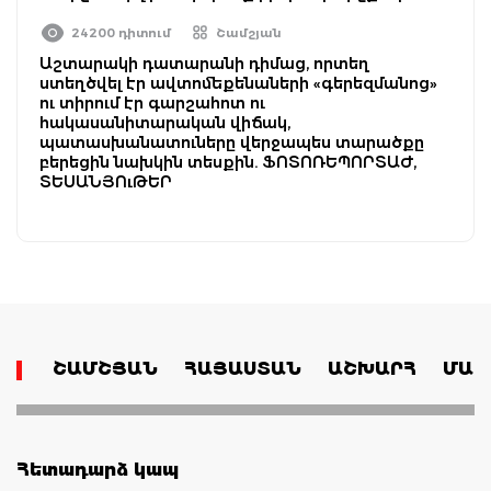
24200 դիտում
Շամշյան
Աշտարակի դատարանի դիմաց, որտեղ
ստեղծվել էր ավտոմեքենաների «գերեզմանոց»
ու տիրում էր գարշահոտ ու
հակասանիտարական վիճակ,
պատասխանատուները վերջապես տարածքը
բերեցին նախկին տեսքին. ՖՈՏՈՌԵՊՈՐՏԱԺ,
ՏԵՍԱՆՅՈւԹԵՐ
ՇԱՄՇՅԱՆ
ՀԱՅԱՍՏԱՆ
ԱՇԽԱՐՀ
ՄԱՄ
Հետադարձ կապ