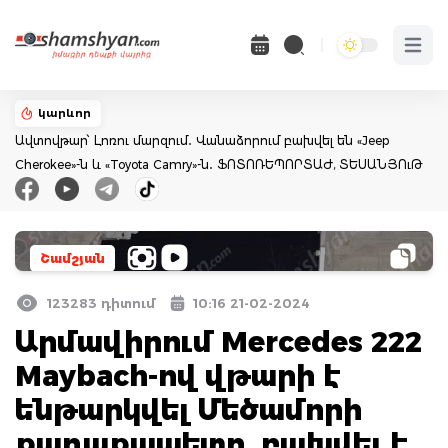
Open 
կարևոր
Ավտովթար՝ Լոռու մարզում․ Վանաձորում բախվել են «Jeep
Cherokee»-ն և «Toyota Camry»-ն․ ՖՈՏՈՌԵՊՈՐՏԱԺ, ՏԵՍԱՆՅՈւԹ
Շամշյան
123283 դիտում
10:16 21-02-2024
Արմավիրում Mercedes 222
Maybach-ով վթարի է
ենթարկվել Մեծամորի
քաղաքապետը. բախվել է