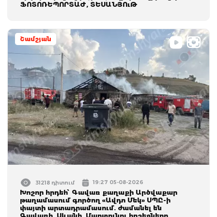
ՖՈՏՈՌԵՊՈՐՏԱԺ, ՏԵՍԱՆՅՈւԹ
Շամշյան
19:27 05-08-2026
31218 դիտում
Խոշոր հրդեհ՝ Գավառ քաղաքի Արծվաքար
թաղամասում գործող «Ավդո Մեկ» ՍՊԸ-ի
փայտի արտադրամասում. ժամանել են
Գավառի, Սևանի, Մարտունու հրշեջները.