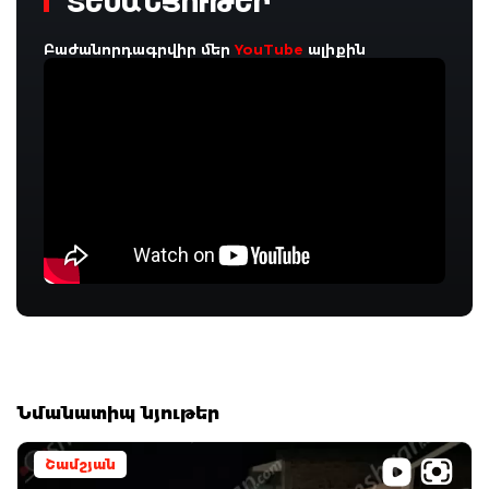
ՏԵՍԱՆՅՈՒԹԵՐ
Բաժանորդագրվիր մեր
YouTube
ալիքին
Նմանատիպ նյութեր
Շամշյան