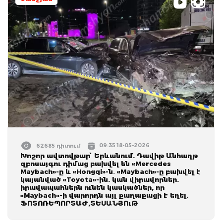
09:35 18-05-2026
62685 դիտում
Խոշոր ավտովթար՝ Երևանում. Դավիթ Անհաղթ
զբոսայգու դիմաց բախվել են «Mercedes
Maybach»-ը և «Hongqi»-ն․ «Maybach»-ը բախվել է
կայանված «Toyota»-ին. կան վիրավորներ.
իրավապահներն ունեն կասկածներ, որ
«Maybach»-ի վարորդն այլ քաղաքացի է եղել.
ՖՈՏՈՌԵՊՈՐՏԱԺ,ՏԵՍԱՆՅՈւԹ