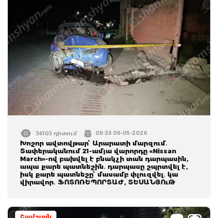
09:33 09-05-2026
36103 դիտում
Խոշոր ավտովթար՝ Արարատի մարզում․
Տափերականում 21-ամյա վարորդը «Nissan
March»-ով բախվել է բնակչի տան դարպասին,
ապա քարե պատնեշին․ դարպասը շպրտվել է,
իսկ քարե պատնեշը՝ մասամբ փլուզվել․ կա
վիրավոր․ ՖՈՏՈՌԵՊՈՐՏԱԺ, ՏԵՍԱՆՅՈւԹ
Շամշյան