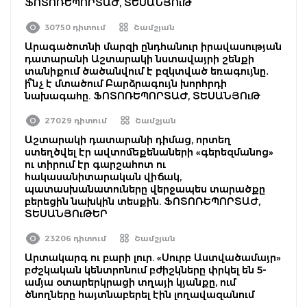
ՖՈՏՈՌԵՊՈՐՏԱԺ, ՏԵՍԱՆՅՈւԹ
30750 դիտում
Շամշյան
Արագածոտնի մարզի ընդհանուր իրավասության
դատարանի Աշտարակի նստավայրի շենքի
տանիքում ծածանվում է բզկտված եռագույնը․
ի՞նչ է մտածում Բարձրագույն խորհրդի
նախագահը. ՖՈՏՈՌԵՊՈՐՏԱԺ, ՏԵՍԱՆՅՈւԹ
27029 դիտում
Շամշյան
Աշտարակի դատարանի դիմաց, որտեղ
ստեղծվել էր ավտոմեքենաների «գերեզմանոց»
ու տիրում էր գարշահոտ ու
հակասանիտարական վիճակ,
պատասխանատուները վերջապես տարածքը
բերեցին նախկին տեսքին. ՖՈՏՈՌԵՊՈՐՏԱԺ,
ՏԵՍԱՆՅՈւԹԵՐ
23206 դիտում
Շամշյան
Արտակարգ ու բարի լուր. «Սուրբ Աստվածամայր»
բժշկական կենտրոնում բժիշկները փրկել են 5-
ամյա օտարերկրացի տղայի կյանքը, ում
ծնողները հայտնաբերել էին լողավազանում