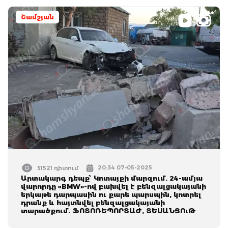
Շամշյան
20:34 07-05-2025
51521 դիտում
Արտակարգ դեպք՝ Կոտայքի մարզում. 24-ամյա
վարորդը «BMW»-ով բախվել է բենզալցակայանի
երկաթե դարպասին ու քարե պարսպին, կոտրել
դրանք և հայտնվել բենզալցակայանի
տարածքում. ՖՈՏՈՌԵՊՈՐՏԱԺ, ՏԵՍԱՆՅՈւԹ