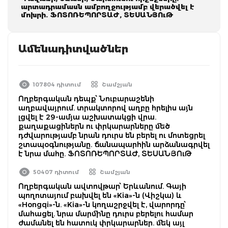
արտադրամասն ամբողջությամբ վերածվել է
մոխրի. ՖՈՏՈՌԵՊՈՐՏԱԺ, ՏԵՍԱՆՅՈւԹ
Ամենադիտվածներ
107804 դիտում
Շամշյան
Ողբերգական դեպք՝ Նուբարաշենի
աղբավայրում. տրակտորով աղբը հրելիս այն
լցվել է 29-ամյա աշխատակցի վրա.
քաղաքացիներն ու փրկարարները մեծ
դժվարությամբ նրան դուրս են բերել ու մոտեցրել
շտապօգնությանը. ճանապարհին արձանագրվել
է նրա մահը. ՖՈՏՈՌԵՊՈՐՏԱԺ, ՏԵՍԱՆՅՈւԹ
50407 դիտում
Շամշյան
Ողբերգական ավտովթար՝ Երևանում. Գայի
պողոտայում բախվել են «Kia»-ն (Վիշկա) և
«Hongqi»-ն. «Kia»-ն կողաշրջվել է, վարորդը՝
մահացել. նրա մարմինը դուրս բերելու համար
ժամանել են հատուկ փրկարարներ. մեկ այլ