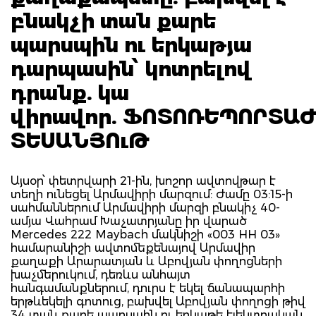
բնակչի տան քարե
պարսպին ու երկաթյա
դարպասին՝ կոտրելով
դրանք. կա
վիրավոր. ՖՈՏՈՌԵՊՈՐՏԱԺ
ՏԵՍԱՆՅՈւԹ
Այսօր՝ փետրվարի 21-ին, խոշոր ավտովթար է
տեղի ունեցել Արմավիրի մարզում: Ժամը 03:15-ի
սահմաններում Արմավիրի մարզի բնակիչ 40-
ամյա Վահրամ Խաչատրյանը իր վարած
Mercedes 222 Maybach մակնիշի «003 HH 03»
համարանիշի ավտոմեքենայով Արմավիր
քաղաքի Արարատյան և Աբովյան փողոցների
խաչմերուկում, դեռևս անհայտ
հանգամանքներում, դուրս է եկել ճանապարհի
երթևեկելի գոտուց, բախվել Աբովյան փողոցի թիվ
34 տան քարե պարսպին ու երկաթե էլեկտրական