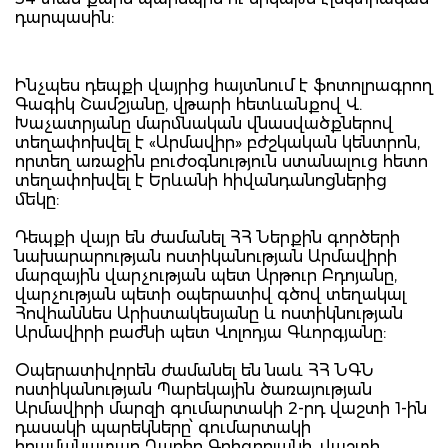
դարպասին:
Ինչպես դեպքի վայրից հայտնում է ֆոտոլրագրող
Գագիկ Շամշյանը, վթարի հետևանքով Վ.
Խաչատրյանը մարմնական վնասվածքներով
տեղափոխվել է «Արմավիր» բժշկական կենտրոն,
որտեղ առաջին բուժօգնություն ստանալուց հետո
տեղափոխվել է Երևանի հիվանդանոցներից
մեկը:
Դեպքի վայր են ժամանել ՀՀ Ներքին գործերի
նախարարության ոստիկանության Արմավիրի
մարզային վարչության պետ Արթուր Բդոյանը,
վարչության պետի օպերատիվ գծով տեղակալ
Հովհաննես Արիստակեսյանը և ոստիկնության
Արմավիրի բաժնի պետ Վոլոդյա Գևորգյանը:
Օպերատիվորեն ժամանել են նաև ՀՀ ՆԳՆ
ոստիկանության Պարեկային ծառայության
Արմավիրի մարզի գումարտակի 2-րդ վաշտի 1-ին
դասակի պարեկները՝ գումարտակի
հրամանատար Ղարիբ Գրիգորյանի, վաշտի