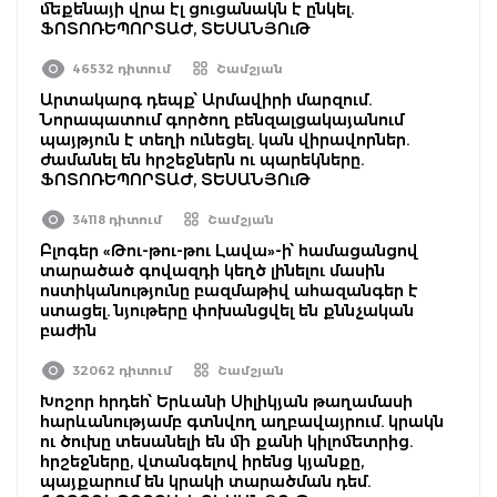
մեքենայի վրա էլ ցուցանակն է ընկել.
ՖՈՏՈՌԵՊՈՐՏԱԺ, ՏԵՍԱՆՅՈւԹ
46532 դիտում
Շամշյան
Արտակարգ դեպք՝ Արմավիրի մարզում.
Նորապատում գործող բենզալցակայանում
պայթյուն է տեղի ունեցել. կան վիրավորներ.
ժամանել են հրշեջներն ու պարեկները.
ՖՈՏՈՌԵՊՈՐՏԱԺ, ՏԵՍԱՆՅՈւԹ
34118 դիտում
Շամշյան
Բլոգեր «Թու-թու-թու Լավա»-ի՝ համացանցով
տարածած գովազդի կեղծ լինելու մասին
ոստիկանությունը բազմաթիվ ահազանգեր է
ստացել. նյութերը փոխանցվել են քննչական
բաժին
32062 դիտում
Շամշյան
Խոշոր հրդեհ՝ Երևանի Սիլիկյան թաղամասի
հարևանությամբ գտնվող աղբավայրում. կրակն
ու ծուխը տեսանելի են մի քանի կիլոմետրից.
հրշեջները, վտանգելով իրենց կյանքը,
պայքարում են կրակի տարածման դեմ.