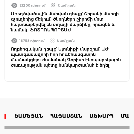
21200 դիտում
Շամշյան
Առեղծվածային մահվան դեպք՝ Շիրակի մարզի
գյուղերից մեկում․ ծնողների շիրիմի մոտ
հայտնաբերվել են տղայի մարմինը, հրազեն և
նամակ․ ՖՈՏՈՌԵՊՈՐՏԱԺ
18758 դիտում
Շամշյան
Ողբերգական դեպք՝ Սյունիքի մարզում. ԱԺ
պատգամավորի հոր հոգեհանգստին
մասնակցելու ժամանակ Գորիսի էկոպարեկային
ծառայության պետը հանկարծամահ է եղել
ՇԱՄՇՅԱՆ
ՀԱՅԱՍՏԱՆ
ԱՇԽԱՐՀ
ՄԱՄ