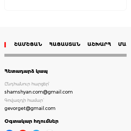
ՇԱՄՇՅԱՆ
ՀԱՅԱՍՏԱՆ
ԱՇԽԱՐՀ
ՄԱՄ
Հետադարձ կապ
Ընդհանուր հարցեր՝
shamshyan.com@gmail.com
Գովազդի համար`
gevorget@gmail.com
Օգտակար հղումներ