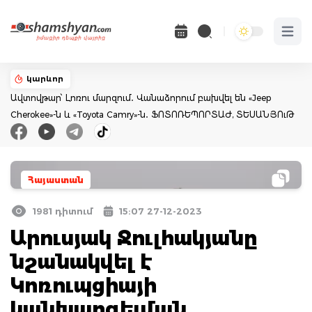
Open 
կարևոր
Ավտովթար՝ Լոռու մարզում․ Վանաձորում բախվել են «Jeep
Cherokee»-ն և «Toyota Camry»-ն․ ՖՈՏՈՌԵՊՈՐՏԱԺ, ՏԵՍԱՆՅՈւԹ
Հայաստան
1981 դիտում
15:07 27-12-2023
Արուսյակ Ջուլհակյանը
նշանակվել է
Կոռուպցիայի
կանխարգելման