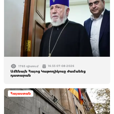
16:33 07-08-2026
1765 դիտում
Ամենայն Հայոց Կաթողիկոսը ժամանեց
դատարան
Հայաստան