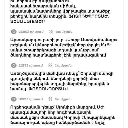
ու տիրում էր գարշահոտ ու
հակասանիտարական վիճակ,
պատասխանատուները վերջապես տարածքը
բերեցին նախկին տեսքին. ՖՈՏՈՌԵՊՈՐՏԱԺ,
ՏԵՍԱՆՅՈւԹԵՐ
23803 դիտում
Շամշյան
Արտակարգ ու բարի լուր. «Սուրբ Աստվածամայր»
բժշկական կենտրոնում բժիշկները փրկել են 5-
ամյա օտարերկրացի տղայի կյանքը, ում
ծնողները հայտնաբերել էին լողավազանում
22133 դիտում
Շամշյան
Առեղծվածային մահվան դեպք՝ Շիրակի մարզի
գյուղերից մեկում․ ծնողների շիրիմի մոտ
հայտնաբերվել են տղայի մարմինը, հրազեն և
նամակ․ ՖՈՏՈՌԵՊՈՐՏԱԺ
18923 դիտում
Շամշյան
Ողբերգական դեպք՝ Սյունիքի մարզում. ԱԺ
պատգամավորի հոր հոգեհանգստին
մասնակցելու ժամանակ Գորիսի էկոպարեկային
ծառայության պետը հանկարծամահ է եղել