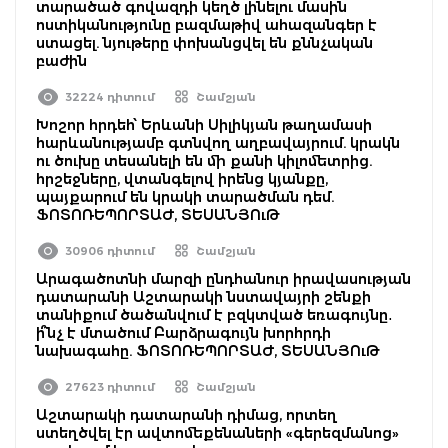
տարածած գովազդի կեղծ լինելու մասին
ոստիկանությունը բազմաթիվ ահազանգեր է
ստացել. նյութերը փոխանցվել են քննչական
բաժին
32224 դիտում
Շամշյան
Խոշոր հրդեհ՝ Երևանի Սիլիկյան թաղամասի
հարևանությամբ գտնվող աղբավայրում. կրակն
ու ծուխը տեսանելի են մի քանի կիլոմետրից.
հրշեջները, վտանգելով իրենց կյանքը,
պայքարում են կրակի տարածման դեմ.
ՖՈՏՈՌԵՊՈՐՏԱԺ, ՏԵՍԱՆՅՈւԹ
30906 դիտում
Շամշյան
Արագածոտնի մարզի ընդհանուր իրավասության
դատարանի Աշտարակի նստավայրի շենքի
տանիքում ծածանվում է բզկտված եռագույնը․
ի՞նչ է մտածում Բարձրագույն խորհրդի
նախագահը. ՖՈՏՈՌԵՊՈՐՏԱԺ, ՏԵՍԱՆՅՈւԹ
27623 դիտում
Շամշյան
Աշտարակի դատարանի դիմաց, որտեղ
ստեղծվել էր ավտոմեքենաների «գերեզմանոց»