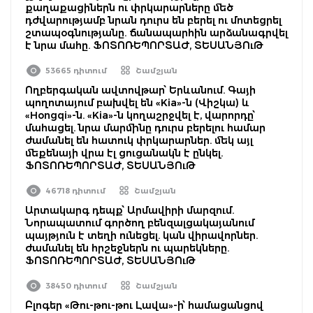
քաղաքացիներն ու փրկարարները մեծ
դժվարությամբ նրան դուրս են բերել ու մոտեցրել
շտապօգնությանը. ճանապարհին արձանագրվել
է նրա մահը. ՖՈՏՈՌԵՊՈՐՏԱԺ, ՏԵՍԱՆՅՈւԹ
53665 դիտում
Շամշյան
Ողբերգական ավտովթար՝ Երևանում. Գայի
պողոտայում բախվել են «Kia»-ն (Վիշկա) և
«Hongqi»-ն. «Kia»-ն կողաշրջվել է, վարորդը՝
մահացել. նրա մարմինը դուրս բերելու համար
ժամանել են հատուկ փրկարարներ. մեկ այլ
մեքենայի վրա էլ ցուցանակն է ընկել.
ՖՈՏՈՌԵՊՈՐՏԱԺ, ՏԵՍԱՆՅՈւԹ
46718 դիտում
Շամշյան
Արտակարգ դեպք՝ Արմավիրի մարզում.
Նորապատում գործող բենզալցակայանում
պայթյուն է տեղի ունեցել. կան վիրավորներ.
ժամանել են հրշեջներն ու պարեկները.
ՖՈՏՈՌԵՊՈՐՏԱԺ, ՏԵՍԱՆՅՈւԹ
38450 դիտում
Շամշյան
Բլոգեր «Թու-թու-թու Լավա»-ի՝ համացանցով