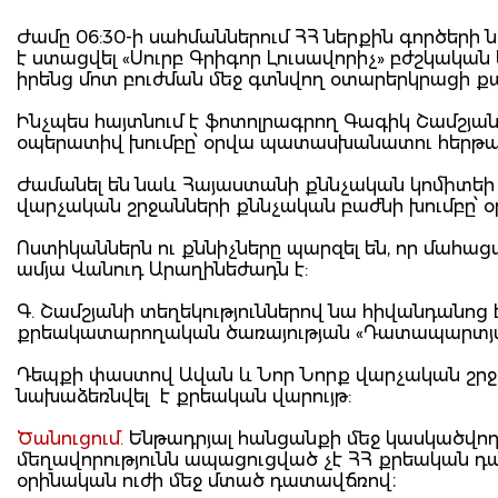
Ժամը 06:30-ի սահմաններում ՀՀ ներքին գործեր
է ստացվել «Սուրբ Գրիգոր Լուսավորիչ» բժշկական
իրենց մոտ բուժման մեջ գտնվող օտարերկրացի ք
Ինչպես հայտնում է ֆոտոլրագրող Գագիկ Շամշյան
օպերատիվ խումբը՝ օրվա պատասխանատու հերթա
Ժամանել են նաև Հայաստանի քննչական կոմիտեի
վարչական շրջանների քննչական բաժնի խումբը՝
Ոստիկաններն ու քննիչները պարզել են, որ մահ
ամյա Վանուդ Արաղինեժադն է:
Գ. Շամշյանի տեղեկություններով նա հիվանդանո
քրեակատարողական ծառայության «Դատապարտյա
Դեպքի փաստով Ավան և Նոր Նորք վարչական շրջա
նախաձեռնվել է քրեական վարույթ:
Ծանուցում.
Ենթադրյալ հանցանքի մեջ կասկածվողը
մեղավորությունն ապացուցված չէ ՀՀ քրեական 
օրինական ուժի մեջ մտած դատավճռով։