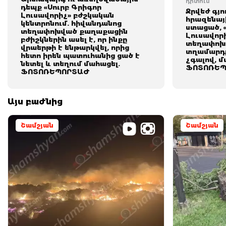
դիտում
դեպք «Սուրբ Գրիգոր
Ջրվեժ գյո
Լուսավորիչ» բժշկական
հրազենայ
կենտրոնում. հիվանդանոց
ստացած, 
տեղափոխված քաղաքացին
Լուսավոր
բժիշկներին ասել է, որ ինքը
տեղափոխ
վրաերթի է ենթարկվել, որից
տղամարդը
հետո իրեն պատուհանից ցած է
չգալով, մ
նետել և տեղում մահացել.
ՖՈՏՈՌԵՊ
ՖՈՏՈՌԵՊՈՐՏԱԺ
Այս բաժնից
Շամշյան
Շամշյան