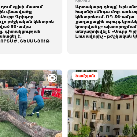
դիտում
ւղում գլխի մասում
Արտակարգ դեպք՝ Երևան
ին վնասվածք
հայտնի «Մեգա մոլ» առևտ
«Սուրբ Գրիգոր
կենտրոնում. ՌԴ 36-ամյա
իչ» բժշկական կենտրոն
քաղաքացին «զույգ կրուն
ված 50-ամյա
կոտրվածք» ախտորոշմամ
, գիտակցության
տեղափոխվել է «Սուրբ Գր
ահացել է.
Լուսավորիչ» բժշկական կ
ՈՐՏԱԺ, ՏԵՍԱՆՅՈՒԹ
Շամշյան