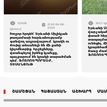
32908
3547 դ
21:50 06-08-
2026
Երևանի 
դիտում
վարչական
Խոշոր հրդեհ՝ Երևանի Սիլիկյան
փտած հե
թաղամասի հարևանությամբ
տապալման
գտնվող աղբավայրում. կրակն ու
ունեցել.
ծուխը տեսանելի են մի քանի
կբարեհաճ
կիլոմետրից. հրշեջները,
ծառը մասն
վտանգելով իրենց կյանքը,
ՖՈՏՈՌԵՊ
պայքարում են կրակի տարածման
դեմ. ՖՈՏՈՌԵՊՈՐՏԱԺ,
ՏԵՍԱՆՅՈւԹ
ՇԱՄՇՅԱՆ
ՀԱՅԱՍՏԱՆ
ԱՇԽԱՐՀ
ՄԱՄ