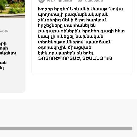
16271 դիտում
Շամշյան
Խոշոր հրդեհ՝ Երևանի Սայաթ-Նովա
պողոտայի բազմաբնակարան
շենքերից մեկի 8-րդ հարկում.
հրշեջները տարհանել են
քաղաքացիներին. հրդեհը գազի հետ
6-08-
կապ չի ունեցել. նախնական
տեղեկություններով՝ պատճառն
իքի
օդորակիչին միացված
որի
էլեկտրալարերն են եղել.
կցելու
ՖՈՏՈՌԵՊՈՐՏԱԺ, ՏԵՍԱՆՅՈւԹ
յան
ել