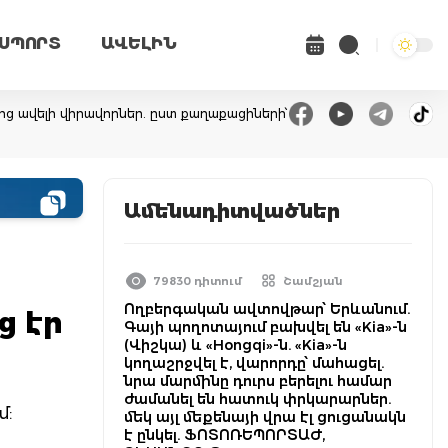
ՍՊՈՐՏ
ԱՎԵԼԻՆ
-ից ավելի վիրավորներ. ըստ քաղաքացիների՝
Ամենադիտվածներ
79830 դիտում
Շամշյան
Ողբերգական ավտովթար՝ Երևանում.
ց էր
Գայի պողոտայում բախվել են «Kia»-ն
(Վիշկա) և «Hongqi»-ն. «Kia»-ն
կողաշրջվել է, վարորդը՝ մահացել.
նրա մարմինը դուրս բերելու համար
ժամանել են հատուկ փրկարարներ.
մ:
մեկ այլ մեքենայի վրա էլ ցուցանակն
է ընկել. ՖՈՏՈՌԵՊՈՐՏԱԺ,