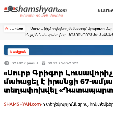
ՇԱՄՇ
կարևոր
Մարտաֆիլմ հիշեցնող ծեծկռտուք՝ Արարատի մարզո
հնչել են նաև կրակոցներ. ՖՈՏՈՌԵՊՈՐՏԱԺ, ՏԵՍԱՆ
Շամշյան
32482 դիտում
09:52 25-10-2023
«Սուրբ Գրիգոր Լուսավորի
մահացել է իրանցի 67-ամյ
տեղափոխվել «Դատապարտյ
SHAMSHYAN.com
-ի տեղեկություններով, հոկտեմբե