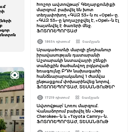
Խոշոր ավտովթար՝ Գեղարքունիքի
ում
մարզում. բախվել են խոտ
րի
տեղափոխող «ԳԱԶ 53»-ն ու «Opel»-ը.
«ԳԱԶ 53»-ը կողաշրջվել է, «Opel»-ն էլ
կների
բ
հայտնվել է ծառերի մեջ.
իգոր
ՖՈՏՈՌԵՊՈՐՏԱԺ
ենտրոն
18654 դիտում
Շամշյան
Արագածոտնի մարզի ընդհանուր
իրավասության դատարանի
Աշտարակի նստավայրի շենքի
տանիքին ծածանվող բզկտված
եռագույնը ԲԴԽ նախագահի
հանձնարարականով 1 ժամվա
ընթացքում փոխարինվեց նորով.
ՖՈՏՈՌԵՊՈՐՏԱԺ, ՏԵՍԱՆՅՈւԹԵՐ
17219 դիտում
Շամշյան
Ավտովթար՝ Լոռու մարզում․
Վանաձորում բախվել են «Jeep
Cherokee»-ն և «Toyota Camry»-ն․
ՖՈՏՈՌԵՊՈՐՏԱԺ, ՏԵՍԱՆՅՈւԹ