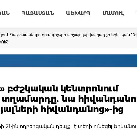
ՅԱՆ
ՀԱՅԱՍՏԱՆ
ԱՇԽԱՐՀ
ՄԱՄՈՒԼ
ւմ. Դաշտավան գյուղում գիշերը արշալույսը խաղաղ չի եղել. կան 10
ՅՈՒԹ
չ» բժշկական կենտրոնում
ա տղամարդը. նա հիվանդանո
ալների հիվանդանոց»-ից
րի 21-ին ողբերգական դեպք է տեղի ունեցել Երևանու