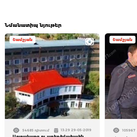
Նմանատիպ նյութեր
Շամշյան
Շամշյան
13:29 29-05-2019
54685 դիտում
105967
Արտակարգ ու առեղծվածային