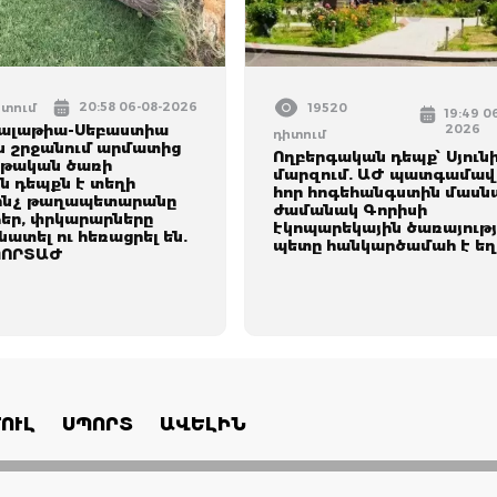
20:58 06-08-2026
իտում
19520
19:49 0
Մալաթիա-Սեբաստիա
2026
դիտում
 շրջանում արմատից
Ողբերգական դեպք՝ Սյուն
րթական ծառի
մարզում. ԱԺ պատգամավ
 դեպքն է տեղի
հոր հոգեհանգստին մասնա
 մինչ թաղապետարանը
ժամանակ Գորիսի
եր, փրկարարները
էկոպարեկային ծառայութ
ատել ու հեռացրել են.
պետը հանկարծամահ է եղ
ՈՐՏԱԺ
ՈՒԼ
ՍՊՈՐՏ
ԱՎԵԼԻՆ