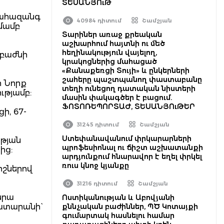
ՏԵՍԱՆՅՈւԹ
 ահազանգ
40984 դիտում
Շամշյան
շմամբ
Տարիներ առաջ քրեական
աշխարհում հայտնի ու մեծ
հեղինակություն վայելող,
 բաժնի
կրակոցներից մահացած
«Քանաքեռցի Տույի» և ընկերների
շահերը պաշտպանող փաստաբանը
ր Նորք
տեղի ունեցող դատական նիստերի
ւթյամբ:
մասին փակագծեր է բացում.
ՖՈՏՈՌԵՊՈՐՏԱԺ, ՏԵՍԱՆՅՈւԹԵՐ
ի, 67-
31245 դիտում
Շամշյան
Ստեփանավանում փրկարարների
ւթյան
պրոֆեսիոնալ ու ճիշտ աշխատանքի
ից:
արդյունքում հնարավոր է եղել փրկել
ռուս կնոջ կյանքը
իշներով
31216 դիտում
Շամշյան
նրա
Ոստիկանության և Աբովյանի
ատարանի`
քննչական բաժիններ, ՊԾ Կոտայքի
գումարտակ հասնելու համար