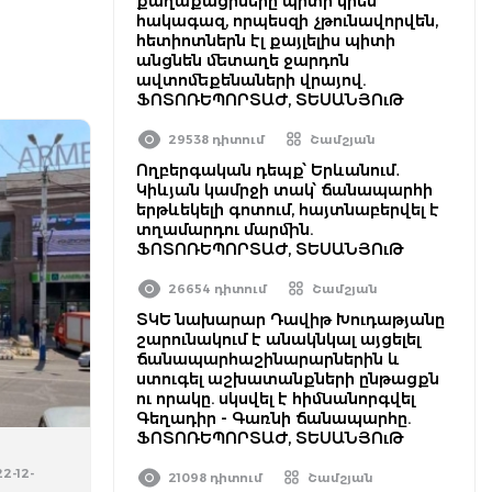
քաղաքացիները պիտի կրեն
հակագազ, որպեսզի չթունավորվեն,
հետիոտներն էլ քայլելիս պիտի
անցնեն մետաղե ջարդոն
ավտոմեքենաների վրայով.
ՖՈՏՈՌԵՊՈՐՏԱԺ, ՏԵՍԱՆՅՈւԹ
29538 դիտում
Շամշյան
Ողբերգական դեպք՝ Երևանում․
Կիևյան կամրջի տակ՝ ճանապարհի
երթևեկելի գոտում, հայտնաբերվել է
տղամարդու մարմին.
ՖՈՏՈՌԵՊՈՐՏԱԺ, ՏԵՍԱՆՅՈւԹ
26654 դիտում
Շամշյան
ՏԿԵ նախարար Դավիթ Խուդաթյանը
շարունակում է անակնկալ այցելել
ճանապարհաշինարարներին և
ստուգել աշխատանքների ընթացքն
ու որակը. սկսվել է հիմնանորգվել
Գեղադիր - Գառնի ճանապարհը.
ՖՈՏՈՌԵՊՈՐՏԱԺ, ՏԵՍԱՆՅՈւԹ
22-12-
21098 դիտում
Շամշյան