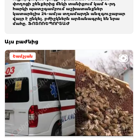
փողոցի շենքերից մեկի տանիքում կամ 4-րդ
հարկի պատշգամբում աշխատանքներ
կատարելիս 24-ամյա տղամարդն անզգուշաբար
վայր է ընկել. բժիշկներն արձանագրել են նրա
մահը. ՖՈՏՈՌԵՊՈՐՏԱԺ
Այս բաժնից
Շամշյան