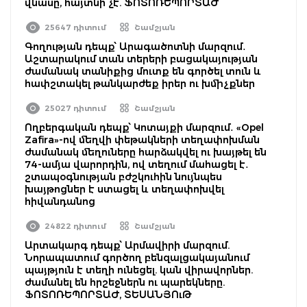
վնասը, հայտնի չէ. ՖՈՏՈՌԵՊՈՐՏԱԺ
25647 դիտում
Շամշյան
Գողության դեպք՝ Արագածոտնի մարզում․
Աշտարակում տան տերերի բացակայության
ժամանակ տանիքից մուտք են գործել տուն և
հափշտակել թանկարժեք իրեր ու խմիչքներ
25027 դիտում
Շամշյան
Ողբերգական դեպք՝ Կոտայքի մարզում․ «Opel
Zafira»-ով մեղվի փեթակների տեղափոխման
ժամանակ մեղուները հարձակվել ու խայթել են
74-ամյա վարորդին, ով տեղում մահացել է․
շտապօգնության բժշկուհին նույնպես
խայթոցներ է ստացել և տեղափոխվել
հիվանդանոց
24822 դիտում
Շամշյան
Արտակարգ դեպք՝ Արմավիրի մարզում.
Նորապատում գործող բենզալցակայանում
պայթյուն է տեղի ունեցել. կան վիրավորներ.
ժամանել են հրշեջներն ու պարեկները.
ՖՈՏՈՌԵՊՈՐՏԱԺ, ՏԵՍԱՆՅՈւԹ