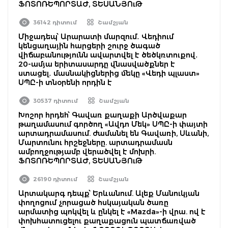
ՖՈՏՈՌԵՊՈՐՏԱԺ, ՏԵՍԱՆՅՈւԹ
36142 դիտում
Շամշյան
Միջադեպ՝ Արարատի մարզում․ Վեդիում
կենցաղային հարցերի շուրջ ծագած
վիճաբանությունն ավարտվել է ծեծկռտուքով․
20-ամյա երիտասարդը վնասվածքներ է
ստացել․ մասնակիցներից մեկը «Վեդի պլաստ»
ՍՊԸ-ի տնօրենի որդին է
30537 դիտում
Շամշյան
Խոշոր հրդեհ՝ Գավառ քաղաքի Արծվաքար
թաղամասում գործող «Ավդո Մեկ» ՍՊԸ-ի փայտի
արտադրամասում. ժամանել են Գավառի, Սևանի,
Մարտունու հրշեջները. արտադրամասն
ամբողջությամբ վերածվել է մոխրի.
ՖՈՏՈՌԵՊՈՐՏԱԺ, ՏԵՍԱՆՅՈւԹ
26190 դիտում
Շամշյան
Արտակարգ դեպք՝ Երևանում. Ալեք Մանուկյան
փողոցում չորացած հսկայական ծառը
արմատից պոկվել և ընկել է «Mazda»-ի վրա. ով է
փոխհատուցելու քաղաքացուն պատճառված