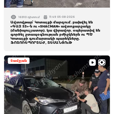
11:49 05-08-2026
16910 դիտում
Ավտովթար՝ Կոտայքի մարզում. բախվել են
«ԳԱԶ 53»-ն ու «SHACMAN» ավտոքարշակը
(մանիպուլյատոր). կա վիրավոր. օպերատիվ են
գործել շտապօգնության բժիշկներն ու ՊԾ
Կոտայքի գումարտակի պարեկները.
ՖՈՏՈՌԵՊՈՐՏԱԺ, ՏԵՍԱՆՅՈւԹ
Շամշյան