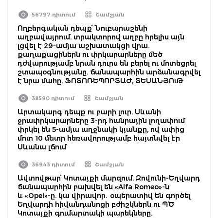
56797 դիտում
Շամշյան
Ողբերգական դեպք՝ Նուբարաշենի
աղբավայրում. տրակտորով աղբը հրելիս այն
լցվել է 29-ամյա աշխատակցի վրա.
քաղաքացիներն ու փրկարարները մեծ
դժվարությամբ նրան դուրս են բերել ու մոտեցրել
շտապօգնությանը. ճանապարհին արձանագրվել
է նրա մահը. ՖՈՏՈՌԵՊՈՐՏԱԺ, ՏԵՍԱՆՅՈւԹ
38590 դիտում
Շամշյան
Արտակարգ դեպք ու բարի լուր. Սևանի
ջրափրկարարները 3-րդ հանրային լողափում
փրկել են 5-ամյա աղջնակի կյանքը, ով ափից
մոտ 10 մետր հեռավորությամբ հայտնվել էր
Սևանա լճում
36943 դիտում
Շամշյան
Ավտովթար՝ Կոտայքի մարզում. Զովունի-Եղվարդ
ճանապարհին բախվել են «Alfa Romeo»-ն
և «Opel»-ը. կա վիրավոր․ օպերատիվ են գործել
Եղվարդի հիվանդանոցի բժիշկներն ու ՊԾ
Կոտայքի գումարտակի պարեկները.