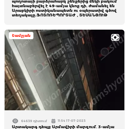
պողոտայի բարձրահարկ շենքերից մեկի բակում
հայտնաբերվել է 49-ամյա կնոջ դի. ժամանել են
Արաբկիրի ոստիկանապետն ու օպերատիվ գծով
տեղակալը.ՖՈՏՈՌԵՊՈՐՏԱԺ , ՏԵՍԱՆՅՈՒԹ
Շամշյան
11:54 17-07-2023
64639 դիտում
Արտակարգ դեպք Արմավիրի մարզում․ 3-ամյա