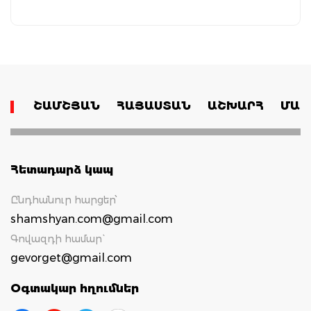
ՇԱՄՇՅԱՆ
ՀԱՅԱՍՏԱՆ
ԱՇԽԱՐՀ
ՄԱՄ
Հետադարձ կապ
Ընդհանուր հարցեր՝
shamshyan.com@gmail.com
Գովազդի համար`
gevorget@gmail.com
Օգտակար հղումներ