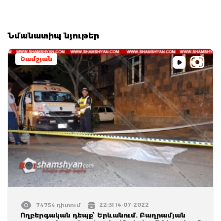
Նմանատիպ նյութեր
Շամշյան
22:31 14-07-2022
74754 դիտում
Ողբերգական դեպք՝ Երևանում. Բաղրամյան