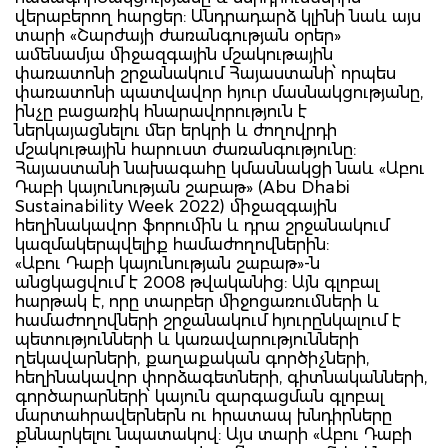
վերաբերող հարցեր: Անդրադարձ կլինի նաև այս
տարի «Շարժայի ժառանգության օրեր»
ամենամյա միջազգային մշակութային
փառատոնի շրջանակում Հայաստանի՝ որպես
փառատոնի պատվավոր հյուր մասնակցությանը,
ինչը բացառիկ հնարավորություն է
ներկայացնելու մեր երկրի և ժողովրդի
մշակութային հարուստ ժառանգությունը:
Հայաստանի նախագահը կմասնակցի նաև «Աբու
Դաբի կայունության շաբաթ» (Abu Dhabi
Sustainability Week 2022) միջազգային
հեղինակավոր ֆորումին և դրա շրջանակում
կազմակերպվելիք համաժողովներին:
«Աբու Դաբի կայունության շաբաթ»-ն
անցկացվում է 2008 թվականից: Այն գլոբալ
հարթակ է, որը տարբեր միջոցառումների և
համաժողովների շրջանակում հյուրընկալում է
պետությունների և կառավարությունների
ղեկավարների, քաղաքական գործիչների,
հեղինակավոր փորձագետների, գիտնականների,
գործարարների՝ կայուն զարգացման գլոբալ
մարտահրավերներն ու հրատապ խնդիրները
քննարկելու նպատակով: Այս տարի «Աբու Դաբի