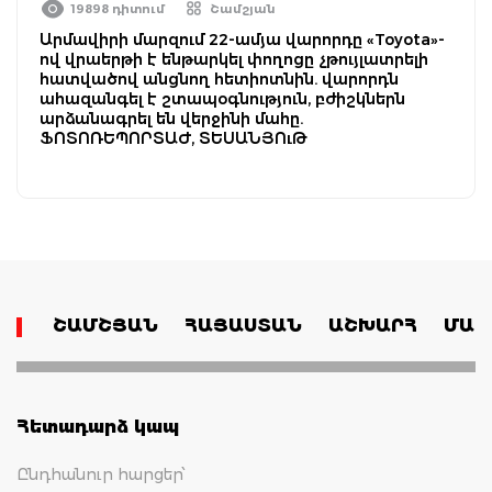
19898 դիտում
Շամշյան
Արմավիրի մարզում 22-ամյա վարորդը «Toyota»-
ով վրաերթի է ենթարկել փողոցը չթույլատրելի
հատվածով անցնող հետիոտնին. վարորդն
ահազանգել է շտապօգնություն, բժիշկներն
արձանագրել են վերջինի մահը.
ՖՈՏՈՌԵՊՈՐՏԱԺ, ՏԵՍԱՆՅՈւԹ
ՇԱՄՇՅԱՆ
ՀԱՅԱՍՏԱՆ
ԱՇԽԱՐՀ
ՄԱՄ
Հետադարձ կապ
Ընդհանուր հարցեր՝