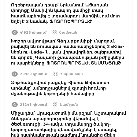
Ողբերգական դեպք՝ Երևանում. Աճառյան
փողոցը Մասիվին կապող կամրջի տակ
հայտնաբերվել է տղամարդու մարմին, ում մոտ
եղել է 2 նամակ․ ՖՈՏՈՌԵՊՈՐՏԱԺ
41926 դիտում
Շամշյան
Խոշոր ավտովթար՝ Գեղարքունիքի մարզում․
բախվել են ռուսական համարանիշներով 2 «Kia»-
ներն ու «Lada»-ն․ կան վիրավորներ. օպերատիվ
են գործել Գավառի շտապօգնության բժիշկներն
ու պարեկները. ՖՈՏՈՌԵՊՈՐՏԱԺ, ՏԵՍԱՆՅՈւԹ
29989 դիտում
Հայաստան
Ձիթհանքովում բացվեց Հիսուս Քրիստոսի
արձանը՝ ամբողջացնելով գյուղի հոգևոր-
մշակութային կոթողների համալիրը
28248 դիտում
Շամշյան
Միջադեպ՝ Արագածոտնի մարզում․ Աշտարակում
ծննդյան արարողությունը վերածվել է
ծեծկռտուքի․ 34-ամյա տղամարդը ծակող-
կտրող առարկայից վնասվածքներ է ստացել,
իսկ ոստիկանության բաժնում նրանցից մեկը