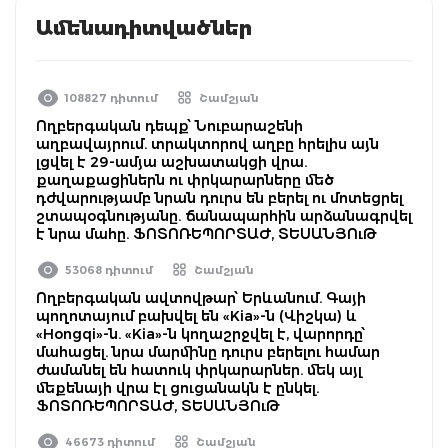
Ամենադիտվածներ
108827 դիտում
Շամշյան
Ողբերգական դեպք՝ Նուբարաշենի
աղբավայրում. տրակտորով աղբը հրելիս այն
լցվել է 29-ամյա աշխատակցի վրա.
քաղաքացիներն ու փրկարարները մեծ
դժվարությամբ նրան դուրս են բերել ու մոտեցրել
շտապօգնությանը. ճանապարհին արձանագրվել
է նրա մահը. ՖՈՏՈՌԵՊՈՐՏԱԺ, ՏԵՍԱՆՅՈւԹ
53068 դիտում
Շամշյան
Ողբերգական ավտովթար՝ Երևանում. Գայի
պողոտայում բախվել են «Kia»-ն (Վիշկա) և
«Hongqi»-ն. «Kia»-ն կողաշրջվել է, վարորդը՝
մահացել. նրա մարմինը դուրս բերելու համար
ժամանել են հատուկ փրկարարներ. մեկ այլ
մեքենայի վրա էլ ցուցանակն է ընկել.
ՖՈՏՈՌԵՊՈՐՏԱԺ, ՏԵՍԱՆՅՈւԹ
46673 դիտում
Շամշյան