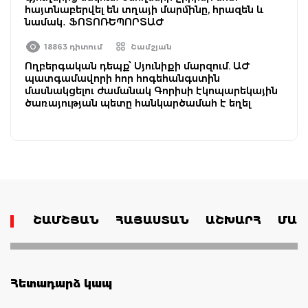
հայտնաբերվել են տղայի մարմինը, հրազեն և
նամակ․ ՖՈՏՈՌԵՊՈՐՏԱԺ
18863 դիտում
Շամշյան
Ողբերգական դեպք՝ Սյունիքի մարզում. ԱԺ
պատգամավորի հոր հոգեհանգստին
մասնակցելու ժամանակ Գորիսի էկոպարեկային
ծառայության պետը հանկարծամահ է եղել
ՇԱՄՇՅԱՆ
ՀԱՅԱՍՏԱՆ
ԱՇԽԱՐՀ
ՄԱՄ
Հետադարձ կապ