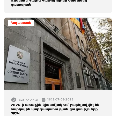
Ամենայն Հայոց Կաթողիկոսը ժամանեց
դատարան
Հայաստան
16:18 07-08-2026
325 դիտում
2026-ի առաջին կիսամյակում բարելավվել են
հարկային կարգապահության ցուցանիշները.
ՊԵԿ