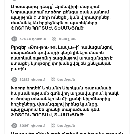
Արտակարգ դեպք՝ Արմավիրի մարզում.
Նորապատում գործող բենզալցակայանում
պայթյուն է տեղի ունեցել. կան վիրավորներ.
ժամանել են հրշեջներն ու պարեկները.
ՖՈՏՈՌԵՊՈՐՏԱԺ, ՏԵՍԱՆՅՈւԹ
37640 դիտում
Շամշյան
Բլոգեր «Թու-թու-թու Լավա»-ի՝ համացանցով
տարածած գովազդի կեղծ լինելու մասին
ոստիկանությունը բազմաթիվ ահազանգեր է
ստացել. նյութերը փոխանցվել են քննչական
բաժին
32182 դիտում
Շամշյան
Խոշոր հրդեհ՝ Երևանի Սիլիկյան թաղամասի
հարևանությամբ գտնվող աղբավայրում. կրակն
ու ծուխը տեսանելի են մի քանի կիլոմետրից.
հրշեջները, վտանգելով իրենց կյանքը,
պայքարում են կրակի տարածման դեմ.
ՖՈՏՈՌԵՊՈՐՏԱԺ, ՏԵՍԱՆՅՈւԹ
30861 դիտում
Շամշյան
Արագածոտնի մարզի ընդհանուր իրավասության