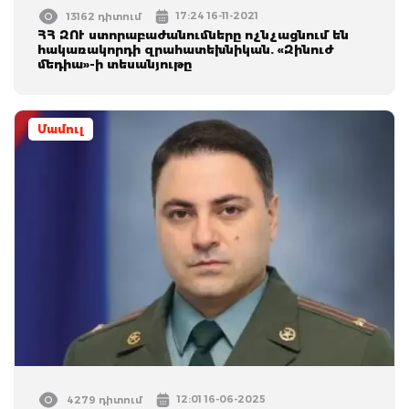
17:24 16-11-2021
13162 դիտում
ՀՀ ԶՈՒ ստորաբաժանումները ոչնչացնում են
հակառակորդի զրահատեխնիկան. «Զինուժ
մեդիա»-ի տեսանյութը
Մամուլ
12:01 16-06-2025
4279 դիտում