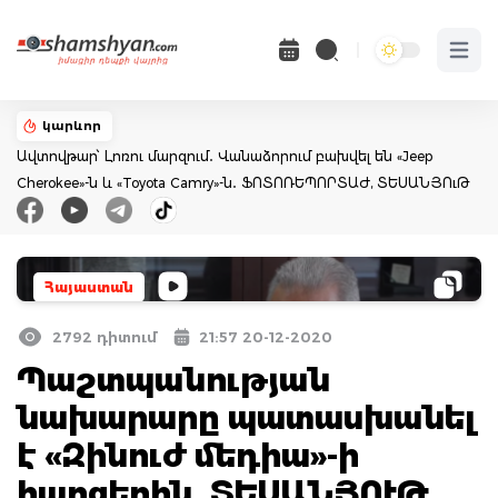
Open 
կարևոր
Ավտովթար՝ Լոռու մարզում․ Վանաձորում բախվել են «Jeep
Cherokee»-ն և «Toyota Camry»-ն․ ՖՈՏՈՌԵՊՈՐՏԱԺ, ՏԵՍԱՆՅՈւԹ
Հայաստան
2792 դիտում
21:57 20-12-2020
Պաշտպանության
նախարարը պատասխանել
է «Զինուժ մեդիա»-ի
հարցերին. ՏԵՍԱՆՅՈՒԹ