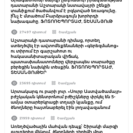
դատարանի Աշտարակի նստավայրի շենքի
տանիքում ծածանվում է բզկտված եռագույնը․
ի՞նչ է մտածում Բարձրագույն խորհրդի
նախագահը. ՖՈՏՈՌԵՊՈՐՏԱԺ, ՏԵՍԱՆՅՈւԹ
27497 դիտում
Շամշյան
Աշտարակի դատարանի դիմաց, որտեղ
ստեղծվել էր ավտոմեքենաների «գերեզմանոց»
ու տիրում էր գարշահոտ ու
հակասանիտարական վիճակ,
պատասխանատուները վերջապես տարածքը
բերեցին նախկին տեսքին. ՖՈՏՈՌԵՊՈՐՏԱԺ,
ՏԵՍԱՆՅՈւԹԵՐ
23695 դիտում
Շամշյան
Արտակարգ ու բարի լուր. «Սուրբ Աստվածամայր»
բժշկական կենտրոնում բժիշկները փրկել են 5-
ամյա օտարերկրացի տղայի կյանքը, ում
ծնողները հայտնաբերել էին լողավազանում
21959 դիտում
Շամշյան
Առեղծվածային մահվան դեպք՝ Շիրակի մարզի
գյուղերից մեկում․ ծնողների շիրիմի մոտ