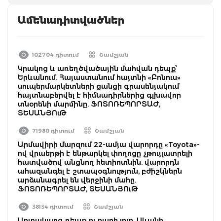
Ամենադիտվածներ
102704 դիտում
Շամշյան
Կրակոց և առեղծվածային մահվան դեպք՝
Երևանում. Հայաստանում հայտնի «Բոնուս»
սուպերմարկետների ցանցի գրասենյակում
հայտնաբերվել է հիմնադիրներից գլխավոր
տնօրենի մարմինը. ՖՈՏՈՌԵՊՈՐՏԱԺ,
ՏԵՍԱՆՅՈւԹ
71980 դիտում
Շամշյան
Արմավիրի մարզում 22-ամյա վարորդը «Toyota»-
ով վրաերթի է ենթարկել փողոցը չթույլատրելի
հատվածով անցնող հետիոտնին. վարորդն
ահազանգել է շտապօգնություն, բժիշկներն
արձանագրել են վերջինի մահը.
ՖՈՏՈՌԵՊՈՐՏԱԺ, ՏԵՍԱՆՅՈւԹ
38134 դիտում
Շամշյան
Արտակարգ դեպք ու բարի լուր. Սևանի