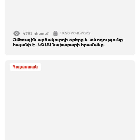
19:50 20-11-2022
4795 դիտում
Ձմեռային արձակուրդի օրերը և տևողությունը
հայտնի է․ ԿԳՄՍ նախարարի հրամանը
Հայաստան