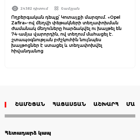
24382 դիտում
Շամշյան
Ողբերգական դեպք՝ Կոտայքի մարզում․ «Opel
Zafira»-ով մեղվի փեթակների տեղափոխման
ժամանակ մեղուները հարձակվել ու խայթել են
74-ամյա վարորդին, ով տեղում մահացել է․
շտապօգնության բժշկուհին նույնպես
խայթոցներ է ստացել և տեղափոխվել
հիվանդանոց
ՇԱՄՇՅԱՆ
ՀԱՅԱՍՏԱՆ
ԱՇԽԱՐՀ
ՄԱՄ
Հետադարձ կապ