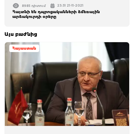
23:31 21-11-2021
8985 դիտում
Հայտնի են դպրոցականների ձմեռային
արձակուրդի օրերը
Այս բաժնից
Հայաստան