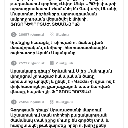
թաղամասում գործող «Ավդո Մեկ» ՍՊԸ-ի փայտի
արտադրամասում. ժամանել են Գավառի, Սևանի,
Մարտունու հրշեջները. արտադրամասն
ամբողջությամբ վերածվել է մոխրի.
ՖՈՏՈՌԵՊՈՐՏԱԺ, ՏԵՍԱՆՅՈւԹ
28657 դիտում
Մամուլ
Կյանքից հեռացել է սիրված ու ճանաչված
մտավորական, ռեժիսոր, հեռուստատեսային
օպերատոր Արսեն Ասլանյանը
25722 դիտում
Շամշյան
Արտակարգ դեպք՝ Երևանում. Ալեք Մանուկյան
փողոցում չորացած հսկայական ծառը
արմատից պոկվել և ընկել է «Mazda»-ի վրա. ով է
փոխհատուցելու քաղաքացուն պատճառված
վնասը, հայտնի չէ. ՖՈՏՈՌԵՊՈՐՏԱԺ
25056 դիտում
Շամշյան
Գողության դեպք՝ Արագածոտնի մարզում․
Աշտարակում տան տերերի բացակայության
ժամանակ տանիքից մուտք են գործել տուն և
հափշտակել թանկարժեք իրեր ու խմիչքներ