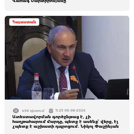
Վահագ Մարտիրոսյանը
Հայաստան
11:25 06-08-2026
496 դիտում
Ատեստավորման գործընթաց է, չի
հաղթահարում մարդը, պետք է ասենք՝ վերջ, էլ
չպետք է աշխատի դպրոցում. Նիկոլ Փաշինյան