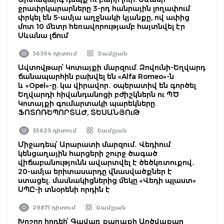
ջրափրկարարները 3-րդ հանրային լողափում
փրկել են 5-ամյա աղջնակի կյանքը, ով ափից
մոտ 10 մետր հեռավորությամբ հայտնվել էր
Սևանա լճում
36394 դիտում
Շամշյան
Ավտովթար՝ Կոտայքի մարզում. Զովունի-Եղվարդ
ճանապարհին բախվել են «Alfa Romeo»-ն
և «Opel»-ը. կա վիրավոր․ օպերատիվ են գործել
Եղվարդի հիվանդանոցի բժիշկներն ու ՊԾ
Կոտայքի գումարտակի պարեկները.
ՖՈՏՈՌԵՊՈՐՏԱԺ, ՏԵՍԱՆՅՈւԹ
35623 դիտում
Շամշյան
Միջադեպ՝ Արարատի մարզում․ Վեդիում
կենցաղային հարցերի շուրջ ծագած
վիճաբանությունն ավարտվել է ծեծկռտուքով․
20-ամյա երիտասարդը վնասվածքներ է
ստացել․ մասնակիցներից մեկը «Վեդի պլաստ»
ՍՊԸ-ի տնօրենի որդին է
29871 դիտում
Շամշյան
Խոշոր հրդեհ՝ Գավառ քաղաքի Արծվաքար