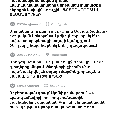
հակասանիտարական վիճակ,
պատասխանատուները վերջապես տարածքը
բերեցին նախկին տեսքին. ՖՈՏՈՌԵՊՈՐՏԱԺ,
ՏԵՍԱՆՅՈւԹԵՐ
23764 դիտում
Շամշյան
Արտակարգ ու բարի լուր. «Սուրբ Աստվածամայր»
բժշկական կենտրոնում բժիշկները փրկել են 5-
ամյա օտարերկրացի տղայի կյանքը, ում
ծնողները հայտնաբերել էին լողավազանում
22094 դիտում
Շամշյան
Առեղծվածային մահվան դեպք՝ Շիրակի մարզի
գյուղերից մեկում․ ծնողների շիրիմի մոտ
հայտնաբերվել են տղայի մարմինը, հրազեն և
նամակ․ ՖՈՏՈՌԵՊՈՐՏԱԺ
18908 դիտում
Շամշյան
Ողբերգական դեպք՝ Սյունիքի մարզում. ԱԺ
պատգամավորի հոր հոգեհանգստին
մասնակցելու ժամանակ Գորիսի էկոպարեկային
ծառայության պետը հանկարծամահ է եղել