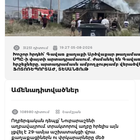
19:27 05-08-2026
31251 դիտում
Խոշոր հրդեհ՝ Գավառ քաղաքի Արծվաքար թաղամասո
ՍՊԸ-ի փայտի արտադրամասում. ժամանել են Գավառի
հրշեջները. արտադրամասն ամբողջությամբ վերածվել
ՖՈՏՈՌԵՊՈՐՏԱԺ, ՏԵՍԱՆՅՈւԹ
Ամենադիտվածներ
108980 դիտում
Շամշյան
Ողբերգական դեպք՝ Նուբարաշենի
աղբավայրում. տրակտորով աղբը հրելիս այն
լցվել է 29-ամյա աշխատակցի վրա.
քաղաքացիներն ու փրկարարները մեծ