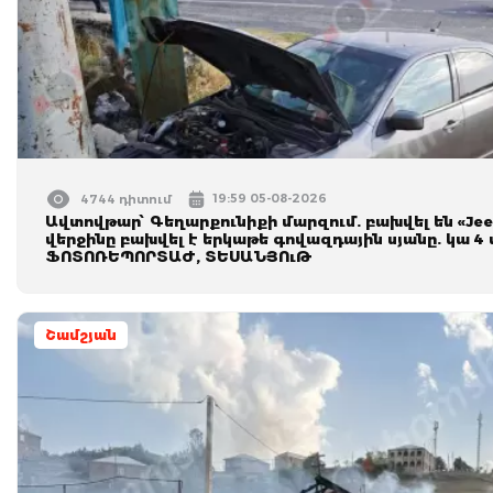
19:59 05-08-2026
4744 դիտում
Ավտովթար՝ Գեղարքունիքի մարզում. բախվել են «Jeep»
վերջինը բախվել է երկաթե գովազդային սյանը. կա 4 
ՖՈՏՈՌԵՊՈՐՏԱԺ, ՏԵՍԱՆՅՈւԹ
Շամշյան