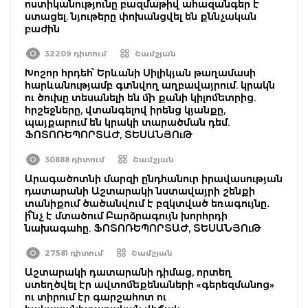
ոստիկանությունը բազմաթիվ ահազանգեր է
ստացել. նյութերը փոխանցվել են քննչական
բաժին
32209 դիտում
Շամշյան
Խոշոր հրդեհ՝ Երևանի Սիլիկյան թաղամասի
հարևանությամբ գտնվող աղբավայրում. կրակն
ու ծուխը տեսանելի են մի քանի կիլոմետրից.
հրշեջները, վտանգելով իրենց կյանքը,
պայքարում են կրակի տարածման դեմ.
ՖՈՏՈՌԵՊՈՐՏԱԺ, ՏԵՍԱՆՅՈւԹ
30888 դիտում
Շամշյան
Արագածոտնի մարզի ընդհանուր իրավասության
դատարանի Աշտարակի նստավայրի շենքի
տանիքում ծածանվում է բզկտված եռագույնը․
ի՞նչ է մտածում Բարձրագույն խորհրդի
նախագահը. ՖՈՏՈՌԵՊՈՐՏԱԺ, ՏԵՍԱՆՅՈւԹ
27581 դիտում
Շամշյան
Աշտարակի դատարանի դիմաց, որտեղ
ստեղծվել էր ավտոմեքենաների «գերեզմանոց»
ու տիրում էր գարշահոտ ու