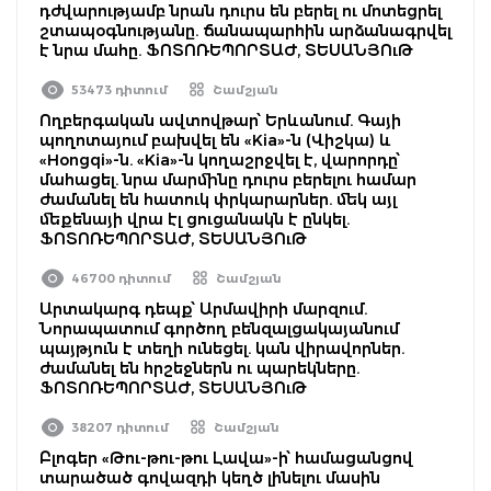
դժվարությամբ նրան դուրս են բերել ու մոտեցրել
շտապօգնությանը. ճանապարհին արձանագրվել
է նրա մահը. ՖՈՏՈՌԵՊՈՐՏԱԺ, ՏԵՍԱՆՅՈւԹ
53473 դիտում
Շամշյան
Ողբերգական ավտովթար՝ Երևանում. Գայի
պողոտայում բախվել են «Kia»-ն (Վիշկա) և
«Hongqi»-ն. «Kia»-ն կողաշրջվել է, վարորդը՝
մահացել. նրա մարմինը դուրս բերելու համար
ժամանել են հատուկ փրկարարներ. մեկ այլ
մեքենայի վրա էլ ցուցանակն է ընկել.
ՖՈՏՈՌԵՊՈՐՏԱԺ, ՏԵՍԱՆՅՈւԹ
46700 դիտում
Շամշյան
Արտակարգ դեպք՝ Արմավիրի մարզում.
Նորապատում գործող բենզալցակայանում
պայթյուն է տեղի ունեցել. կան վիրավորներ.
ժամանել են հրշեջներն ու պարեկները.
ՖՈՏՈՌԵՊՈՐՏԱԺ, ՏԵՍԱՆՅՈւԹ
38207 դիտում
Շամշյան
Բլոգեր «Թու-թու-թու Լավա»-ի՝ համացանցով
տարածած գովազդի կեղծ լինելու մասին