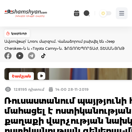
Open 
կարևոր
Ավտովթար՝ Լոռու մարզում․ Վանաձորում բախվել են «Jeep
Cherokee»-ն և «Toyota Camry»-ն․ ՖՈՏՈՌԵՊՈՐՏԱԺ, ՏԵՍԱՆՅՈւԹ
Շամշյան
128195 դիտում
14:00 28-11-2019
Ռուսաստանում պայթյունի
մահացել է ոստիկանությա
քաղաքի վարչության նախկ
ոստիկանության գեներալ-մ