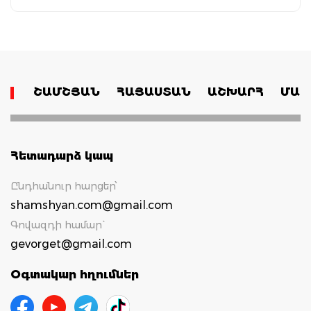
ՇԱՄՇՅԱՆ
ՀԱՅԱՍՏԱՆ
ԱՇԽԱՐՀ
ՄԱՄ
Հետադարձ կապ
Ընդհանուր հարցեր՝
shamshyan.com@gmail.com
Գովազդի համար`
gevorget@gmail.com
Օգտակար հղումներ