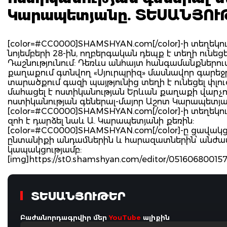
Կարապետյանը. ՏԵՍԱՆՅՈՒ
[color=#CC0000]SHAMSHYAN.com[/color]-ի տեղեկութ
նոյեմբերի 28-ին, ողբերգական դեպք է տեղի ունե
Դաշնությունում: Դեռևս անհայտ հանգամանքներու
քաղաքում գտնվող «Սյուրպրիզ» մասնավոր գարեջր
տարածքում գազի պայթյունից տեղի է ունեցել փլո
մահացել է ոստիկանության Երևան քաղաքի վարչո
ոստիկանության գեներալ-մայոր Աշոտ Կարապետյա
[color=#CC0000]SHAMSHYAN.com[/color]-ի տեղեկու
զոհ է դարձել նաև Ա. Կարապետյանի քեռին:
[color=#CC0000]SHAMSHYAN.com[/color]-ը ցավակ
ընտանիքի անդամներին և հարազատներին՝ անժ
կապակցությամբ:
[img]https://st0.shamshyan.com/editor/0516068001
ՏԵՍԱՆՅՈՒԹԵՐ
Բաժանորդագրվիր մեր
YouTube
ալիքին