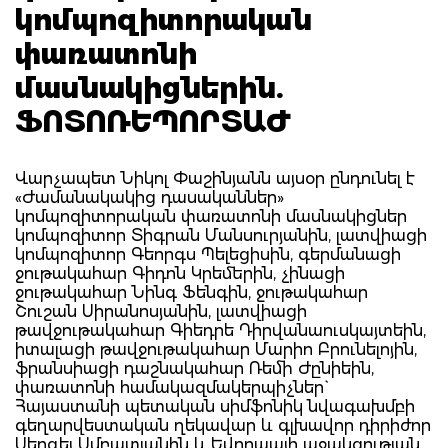
կոմպոզիտորական
փառատոնի
մասնակիցներին.
ՖՈՏՈՌԵՊՈՐՏԱԺ
Վարչապետ Նիկոլ Փաշինյանն այսօր ընդունել է
«Ժամանակակից դասականներ»
կոմպոզիտորական փառատոնի մասնակիցներ
կոմպոզիտոր Տիգրան Մանսուրյանին, լատվիացի
կոմպոզիտոր Գեորգս Պելեցիսին, գերմանացի
ջութակահար Գիդոն Կրեմերին, չինացի
ջութակահար Նինգ Ֆենգին, ջութակահար
Շուշան Սիրանոսյանին, լատվիացի
թավջութակահար Գիեդրե Դիրվանաուսկայտեին,
իտալացի թավջութակահար Մարիո Բրունելոյին,
ֆրանսիացի դաշնակահար Ռեմի Ժընիեին,
փառատոնի համակազմակերպիչներ`
Հայաստանի պետական սիմֆոնիկ նվագախմբի
գեղարվեստական ղեկավար և գլխավոր դիրիժոր
Սերգեյ Սմբատյանին և Եվրոպայի աջակցության