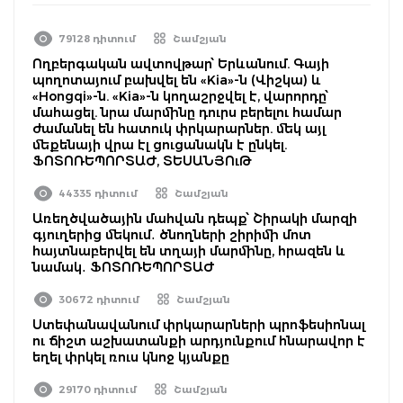
79128 դիտում
Շամշյան
Ողբերգական ավտովթար՝ Երևանում. Գայի
պողոտայում բախվել են «Kia»-ն (Վիշկա) և
«Hongqi»-ն. «Kia»-ն կողաշրջվել է, վարորդը՝
մահացել. նրա մարմինը դուրս բերելու համար
ժամանել են հատուկ փրկարարներ. մեկ այլ
մեքենայի վրա էլ ցուցանակն է ընկել.
ՖՈՏՈՌԵՊՈՐՏԱԺ, ՏԵՍԱՆՅՈւԹ
44335 դիտում
Շամշյան
Առեղծվածային մահվան դեպք՝ Շիրակի մարզի
գյուղերից մեկում․ ծնողների շիրիմի մոտ
հայտնաբերվել են տղայի մարմինը, հրազեն և
նամակ․ ՖՈՏՈՌԵՊՈՐՏԱԺ
30672 դիտում
Շամշյան
Ստեփանավանում փրկարարների պրոֆեսիոնալ
ու ճիշտ աշխատանքի արդյունքում հնարավոր է
եղել փրկել ռուս կնոջ կյանքը
29170 դիտում
Շամշյան