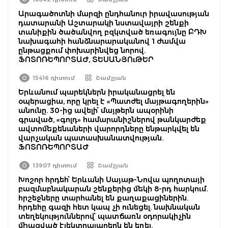
Արագածոտնի մարզի ընդհանուր իրավասության
դատարանի Աշտարակի նստավայրի շենքի
տանիքին ծածանվող բզկտված եռագույնը ԲԴԽ
նախագահի հանձնարարականով 1 ժամվա
ընթացքում փոխարինվեց նորով.
ՖՈՏՈՌԵՊՈՐՏԱԺ, ՏԵՍԱՆՅՈւԹԵՐ
15416 դիտում
Շամշյան
Երևանում պարեկներն իրականացրել են
օպերացիա, որը կրել է «Պատժել մայթագողերին»
անունը. 30-ից ավելի՝ մայթերն ապօրինի
գրաված, «գոլդ» համարանիշներով թանկարժեք
ավտոմեքենաների վարորդները ենթարկվել են
վարչական պատասխանատվության.
ՖՈՏՈՌԵՊՈՐՏԱԺ
13907 դիտում
Շամշյան
Խոշոր հրդեհ՝ Երևանի Սայաթ-Նովա պողոտայի
բազմաբնակարան շենքերից մեկի 8-րդ հարկում.
հրշեջները տարհանել են քաղաքացիներին.
հրդեհը գազի հետ կապ չի ունեցել. նախնական
տեղեկություններով՝ պատճառն օդորակիչին
միացված էլեկտրալարերն են եղել.