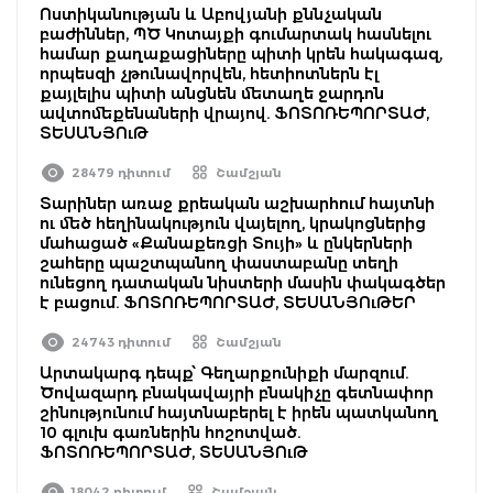
Ոստիկանության և Աբովյանի քննչական
բաժիններ, ՊԾ Կոտայքի գումարտակ հասնելու
համար քաղաքացիները պիտի կրեն հակագազ,
որպեսզի չթունավորվեն, հետիոտներն էլ
քայլելիս պիտի անցնեն մետաղե ջարդոն
ավտոմեքենաների վրայով. ՖՈՏՈՌԵՊՈՐՏԱԺ,
ՏԵՍԱՆՅՈւԹ
28479 դիտում
Շամշյան
Տարիներ առաջ քրեական աշխարհում հայտնի
ու մեծ հեղինակություն վայելող, կրակոցներից
մահացած «Քանաքեռցի Տույի» և ընկերների
շահերը պաշտպանող փաստաբանը տեղի
ունեցող դատական նիստերի մասին փակագծեր
է բացում. ՖՈՏՈՌԵՊՈՐՏԱԺ, ՏԵՍԱՆՅՈւԹԵՐ
24743 դիտում
Շամշյան
Արտակարգ դեպք՝ Գեղարքունիքի մարզում.
Ծովազարդ բնակավայրի բնակիչը գետնափոր
շինությունում հայտնաբերել է իրեն պատկանող
10 գլուխ գառներին հոշոտված.
ՖՈՏՈՌԵՊՈՐՏԱԺ, ՏԵՍԱՆՅՈւԹ
18042 դիտում
Շամշյան