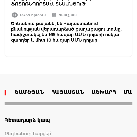
ՖՈՏՈՌԵՊՈՐՏԱԺ, ՏԵՍԱՆՅՈւԹ
13459 դիտում
Շամշյան
Երևանում թալանել են Հայաստանում
բնակության վերադարձած քաղաքացու տունը․
հափշտակել են 165 հազար ԱՄՆ դոլարի ոսկյա
զարդեր և մոտ 10 հազար ԱՄՆ դոլար
ՇԱՄՇՅԱՆ
ՀԱՅԱՍՏԱՆ
ԱՇԽԱՐՀ
ՄԱՄ
Հետադարձ կապ
Ընդհանուր հարցեր՝