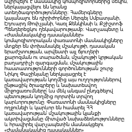
նվիրվելու է մասնակից կոմպոզիտորներից մեկին,
ներկայացվելու են նրանց
ստեղծագործությունները։ Համերգները
կայանալու են դիրիժորներ Սերգեյ Սմբատյանի,
Էդուարդ Թոփչյանի, Կառլ Ջենկինսի և Քշիշտոֆ
Պենդերեցկու ղեկավարությամբ։ Վարչապետը և
«Ժամանակակից դասականներ»
կոմպոզիտորական փառատոնի մասնակիցները
մտքեր են փոխանակել մշակույթի, դասական
երաժշտության, արվեստի այլ ճյուղերի
քարոզման ու տարածման, մշակույթի կրթական
բաղադրիչի զարգացման, մշակութային
հաստատությունների գործունեության շուրջ:
Նիկոլ Փաշինյանը ներկայացրել է
կառավարության կողմից այս ուղղություններով
ընթացիկ ծրագրերը և նախատեսվող
միջոցառումները՝ ևս մեկ անգամ ընդգծելով
պետության կողմից ոլորտին տրվող
կարևորությունը: Փառատոնի մասնակիցները
ողջունելի և կարևոր են համարել ՀՀ
կառավարության՝ մշակութային կյանքի
ակտիվացմանը միտված նախաձեռնությունները
և հրավիրել վարչապետին մասնակցելու
«Ժամանակակից դասականներ»