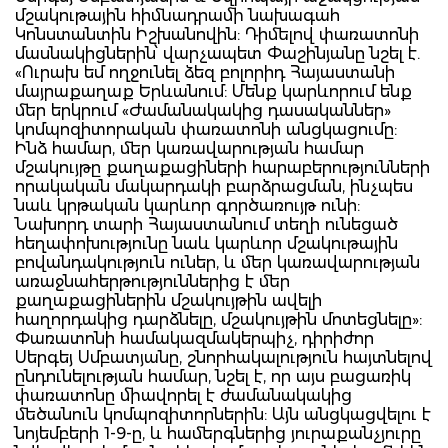
մշակութային հիմնադրամի նախագահ
Կոնստանտին Իշխանովին: Դիմելով փառատոնի
մասնակիցներին՝ վարչապետ Փաշինյանը նշել է.
«Ուրախ եմ ողջունել ձեզ բոլորիդ Հայաստանի
մայրաքաղաք Երևանում: Մենք կարևորում ենք
մեր երկրում «Ժամանակակից դասականներ»
կոմպոզիտորական փառատոնի անցկացումը:
Ինձ համար, մեր կառավարության համար
մշակույթը քաղաքացիների հարաբերությունների
որակական մակարդակի բարձրացման, ինչպես
նաև կրթական կարևոր գործառույթ ունի:
Նախորդ տարի Հայաստանում տեղի ունեցած
հեղափոխությունը նաև կարևոր մշակութային
բովանդակություն ուներ, և մեր կառավարության
առաջնահերթություններից է մեր
քաղաքացիներին մշակույթին ավելի
հաղորդակից դարձնելը, մշակույթին մոտեցնելը»:
Փառատոնի համակազմակերպիչ, դիրիժոր
Սերգեյ Սմբատյանը, շնորհակալություն հայտնելով
ընդունելության համար, նշել է, որ այս բացառիկ
փառատոնը միավորել է ժամանակակից
մեծանուն կոմպոզիտորներին: Այն անցկացվելու է
նոյեմբերի 1-9-ը, և համերգներից յուրաքանչյուրը