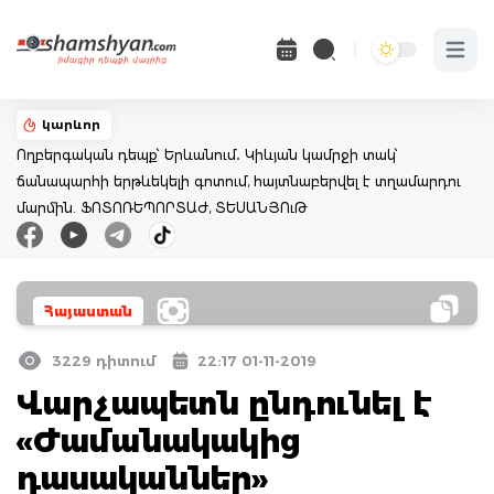
Open 
կարևոր
Ողբերգական դեպք՝ Երևանում․ Կիևյան կամրջի տակ՝
ճանապարհի երթևեկելի գոտում, հայտնաբերվել է տղամարդու
մարմին. ՖՈՏՈՌԵՊՈՐՏԱԺ, ՏԵՍԱՆՅՈւԹ
Հայաստան
3229 դիտում
22:17 01-11-2019
Վարչապետն ընդունել է
«Ժամանակակից
դասականներ»