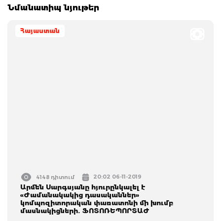
Նմանատիպ նյութեր
Հայաստան
20:02 06-11-2019
4148 դիտում
Արմեն Սարգսյանը հյուրընկալել է
«Ժամանակակից դասականներ»
կոմպոզիտորական փառատոնի մի խումբ
մասնակիցների. ՖՈՏՈՌԵՊՈՐՏԱԺ