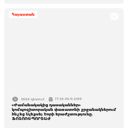
Հայաստան
17:39 06-11-2019
3666 դիտում
«Ժամանակակից դասականներ»
կոմպոզիտորական փառատոնի շրջանակներում
հնչեց Ալեքսեյ Շորի երաժշտությունը.
ՖՈՏՈՌԵՊՈՐՏԱԺ