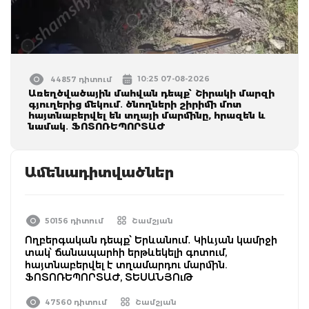
10:25 07-08-2026
44857 դիտում
Առեղծվածային մահվան դեպք՝ Շիրակի մարզի
գյուղերից մեկում․ ծնողների շիրիմի մոտ
հայտնաբերվել են տղայի մարմինը, հրազեն և
նամակ․ ՖՈՏՈՌԵՊՈՐՏԱԺ
Ամենադիտվածներ
50156 դիտում
Շամշյան
Ողբերգական դեպք՝ Երևանում․ Կիևյան կամրջի
տակ՝ ճանապարհի երթևեկելի գոտում,
հայտնաբերվել է տղամարդու մարմին.
ՖՈՏՈՌԵՊՈՐՏԱԺ, ՏԵՍԱՆՅՈւԹ
47560 դիտում
Շամշյան