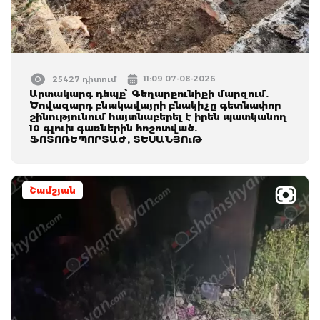
11:09 07-08-2026
25427 դիտում
Արտակարգ դեպք՝ Գեղարքունիքի մարզում.
Ծովազարդ բնակավայրի բնակիչը գետնափոր
շինությունում հայտնաբերել է իրեն պատկանող
10 գլուխ գառներին հոշոտված.
ՖՈՏՈՌԵՊՈՐՏԱԺ, ՏԵՍԱՆՅՈւԹ
Շամշյան