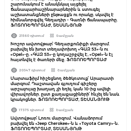
շարունակում է անակնկալ այցելել
ճանապարհաշինարարներին և ստուգել
աշխատանքների ընթացքն ու որակը. սկսվել է
հիմնանորգվել Գեղադիր - Գառնի ճանապարհը.
ՖՈՏՈՌԵՊՈՐՏԱԺ, ՏԵՍԱՆՅՈւԹ
21560 դիտում
Շամշյան
Խոշոր ավտովթար՝ Գեղարքունիքի մարզում.
բախվել են խոտ տեղափոխող «ԳԱԶ 53»-ն ու
«Opel»-ը. «ԳԱԶ 53»-ը կողաշրջվել է, «Opel»-ն էլ
հայտնվել է ծառերի մեջ. ՖՈՏՈՌԵՊՈՐՏԱԺ
20347 դիտում
Շամշյան
Մարտաֆիլմ հիշեցնող ծեծկռտուք՝ Արարատի
մարզում. Դաշտավան գյուղում գիշերը
արշալույսը խաղաղ չի եղել. կան 10-ից ավելի
վիրավորներ. ըստ քաղաքացիների՝ հնչել են նաև
կրակոցներ. ՖՈՏՈՌԵՊՈՐՏԱԺ, ՏԵՍԱՆՅՈՒԹ
17375 դիտում
Շամշյան
Ավտովթար՝ Լոռու մարզում․ Վանաձորում
բախվել են «Jeep Cherokee»-ն և «Toyota Camry»-ն․
ՖՈՏՈՌԵՊՈՐՏԱԺ, ՏԵՍԱՆՅՈւԹ