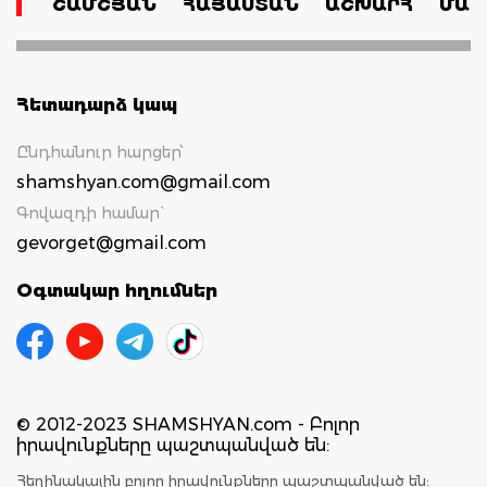
ՇԱՄՇՅԱՆ
ՀԱՅԱՍՏԱՆ
ԱՇԽԱՐՀ
ՄԱՄ
Հետադարձ կապ
Ընդհանուր հարցեր՝
shamshyan.com@gmail.com
Գովազդի համար`
gevorget@gmail.com
Օգտակար հղումներ
© 2012-2023 SHAMSHYAN.com - Բոլոր
իրավունքները պաշտպանված են:
Հեղինակային բոլոր իրավունքները պաշտպանված են: