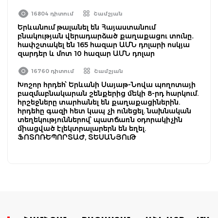
16804 դիտում
Շամշյան
Երևանում թալանել են Հայաստանում
բնակության վերադարձած քաղաքացու տունը․
հափշտակել են 165 հազար ԱՄՆ դոլարի ոսկյա
զարդեր և մոտ 10 հազար ԱՄՆ դոլար
16760 դիտում
Շամշյան
Խոշոր հրդեհ՝ Երևանի Սայաթ-Նովա պողոտայի
բազմաբնակարան շենքերից մեկի 8-րդ հարկում.
հրշեջները տարհանել են քաղաքացիներին.
հրդեհը գազի հետ կապ չի ունեցել. նախնական
տեղեկություններով՝ պատճառն օդորակիչին
միացված էլեկտրալարերն են եղել.
ՖՈՏՈՌԵՊՈՐՏԱԺ, ՏԵՍԱՆՅՈւԹ