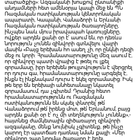
տարածքից»: Ազգականի խոսքով՝ ընտանիքի
անդամների հետ ամենօրյա կապի մեջ են ՊՆ
Ռազմական ոստիկանության կենտրոնական
ապարատի, Կապանի, Վանաձորի և Երևանի
Ռազմական ոստիկանության ծառայողները,
ինչպես նաև մյուս իրավապահ կառույցները,
ովքեր արդեն քանի օր է՝ ասում են, որ դեռևս
նորություն չունեն զինվորի գտնվելու վայրի
մասին «Բայց երեխան հո ասեղ չի, որ ընկնի դեզի
մեջ ու կորի: Հրամանատարությունը մեզ ասում է,
որ զինվորը պատի վրայից է թռել ու լքել
զորամասը, իբր երեխեն թույլտվություն է վերցրել
որ դուրս գա, հրամանատարությունը արգելել է,
ինքն էլ ինքնակամ դուրս է եկել զորամասից: Իսկ
թե երբ են երեխայի անհետանալը նկատել
զորամասում, դա չգիտեմ: Դրանից հետո
հրամանատարությունն ու Ռազմական
ոստիկանությունն են սկսել փնտրել՝ թե՛
Վանաձորում թե՛ իրենց մոտ, թե՛ Երևանում, բայց
արդեն քանի օր է՝ ոչ մի տեղեկություն չունենք»,-
հայտնեց ժամկետային զիծառայող զինվորի
ազգականը, մենք նույնիսկ չգիտենք, թե ինչը
կարող էր պատճառ դառնալ նման քայլի: «Մեր
զինվորը շատ նորմալ ծառայող է եղել,