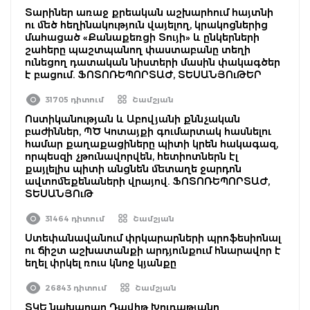
Տարիներ առաջ քրեական աշխարհում հայտնի
ու մեծ հեղինակություն վայելող, կրակոցներից
մահացած «Քանաքեռցի Տույի» և ընկերների
շահերը պաշտպանող փաստաբանը տեղի
ունեցող դատական նիստերի մասին փակագծեր
է բացում. ՖՈՏՈՌԵՊՈՐՏԱԺ, ՏԵՍԱՆՅՈւԹԵՐ
31705 դիտում
Շամշյան
Ոստիկանության և Աբովյանի քննչական
բաժիններ, ՊԾ Կոտայքի գումարտակ հասնելու
համար քաղաքացիները պիտի կրեն հակագազ,
որպեսզի չթունավորվեն, հետիոտներն էլ
քայլելիս պիտի անցնեն մետաղե ջարդոն
ավտոմեքենաների վրայով. ՖՈՏՈՌԵՊՈՐՏԱԺ,
ՏԵՍԱՆՅՈւԹ
31464 դիտում
Շամշյան
Ստեփանավանում փրկարարների պրոֆեսիոնալ
ու ճիշտ աշխատանքի արդյունքում հնարավոր է
եղել փրկել ռուս կնոջ կյանքը
26843 դիտում
Շամշյան
ՏԿԵ նախարար Դավիթ Խուդաթյանը