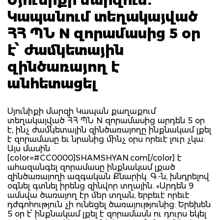
Կապանում տեղակայված
ՀՀ ՊՆ N զորամասից 5 օր
է՝ ժամկետային
զինծառայող է
անհետացել
Սյունիքի մարզի Կապան քաղաքում
տեղակայված ՀՀ ՊՆ N զորամասից արդեն 5 օր
է, ինչ ժամկետային զինծառայողը ինքնակամ լքել
է զորամասը եւ նրանից մինչ օրս որեւէ լուր չկա:
Այս մասին
[color=#CC0000]SHAMSHYAN.com[/color] է
ահազանգել զորամասը ինքնակամ լքած
զինծառայողի ազգական Քնարիկ. Գ.-ն, խնդրելով
օգնել գտնել իրենց զինվոր տղային. «Արդեն 9
ամսվա ծառայող էր մեր տղան, երբեւէ որեւէ
դժգոհություն չի ունեցել ծառայությունից: Երեխեն
5 օր է՝ ինքնակամ լքել է զորամասն ու դուրս եկել