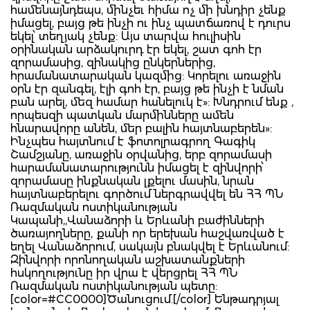
համենայնդեպս, մինչեւ հիմա ոչ մի խնդիր չենք
իմացել, բայց թե ինչի ու ինչ պատճառով է դուրս
եկել՝ տեղյակ չենք: Այս տարվա հուլիսին
օրինական արձակուրդ էր եկել, շատ գոհ էր
զորամասից, զինակից ընկերներից,
հրամանատարական կազմից: Կորելու առաջին
օրն էր զանգել, էլի գոհ էր, բայց թե ինչի է նման
բան արել, մեզ համար հանելուկ է»: Խնդրում ենք ,
որպեսզի պատկան մարմինները ամեն
հնարավորը անեն, մեր բալին հայտնաբերեն»:
Ինչպես հայտնում է ֆոտոլրագրող Գագիկ
Շամշյանը, առաջին օրվանից, երբ զորամասի
հարամանատարությունն իմացել է զինվորի՝
զորամասը ինքնական լքելու մասին, նրան
հայտնաբերելու գործում ներգրավվել են ՀՀ ՊՆ
Ռազմական ոստիկանության
Կապանի,,Վանաձորի և Երևանի բաժինների
ծառայողները, քանի որ երեխան հաշվառված է
եղել Վանաձորում, սակայն բնակվել է Երևանում:
Զինվորի որոնողական աշխատանքների
հսկողությունը իր վրա է վերցրել ՀՀ ՊՆ
Ռազմական ոստիկանության պետը:
[color=#CC0000]Ծանուցում.[/color] Ենթադրյալ