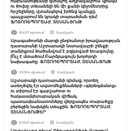
հարևանությամբ գտնվող աղբավայրում. կրակն
ու ծուխը տեսանելի են մի քանի կիլոմետրից.
հրշեջները, վտանգելով իրենց կյանքը,
պայքարում են կրակի տարածման դեմ.
ՖՈՏՈՌԵՊՈՐՏԱԺ, ՏԵՍԱՆՅՈւԹ
31407 դիտում
Շամշյան
Արագածոտնի մարզի ընդհանուր իրավասության
դատարանի Աշտարակի նստավայրի շենքի
տանիքում ծածանվում է բզկտված եռագույնը․
ի՞նչ է մտածում Բարձրագույն խորհրդի
նախագահը. ՖՈՏՈՌԵՊՈՐՏԱԺ, ՏԵՍԱՆՅՈւԹ
29354 դիտում
Շամշյան
Աշտարակի դատարանի դիմաց, որտեղ
ստեղծվել էր ավտոմեքենաների «գերեզմանոց»
ու տիրում էր գարշահոտ ու
հակասանիտարական վիճակ,
պատասխանատուները վերջապես տարածքը
բերեցին նախկին տեսքին. ՖՈՏՈՌԵՊՈՐՏԱԺ,
ՏԵՍԱՆՅՈւԹԵՐ
23021 դիտում
Շամշյան
Արտակարգ դեպք՝ Գեղարքունիքի մարզում.