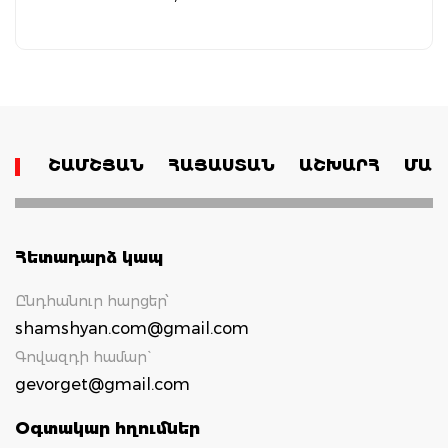
ՇԱՄՇՅԱՆ
ՀԱՅԱՍՏԱՆ
ԱՇԽԱՐՀ
ՄԱՄ
Հետադարձ կապ
Ընդհանուր հարցեր՝
shamshyan.com@gmail.com
Գովազդի համար`
gevorget@gmail.com
Օգտակար հղումներ