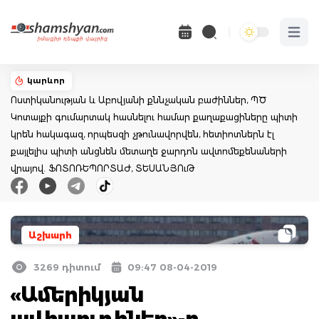
Open 
կարևոր
Ոստիկանության և Աբովյանի քննչական բաժիններ, ՊԾ
Կոտայքի գումարտակ հասնելու համար քաղաքացիները պիտի
կրեն հակագազ, որպեսզի չթունավորվեն, հետիոտներն էլ
քայլելիս պիտի անցնեն մետաղե ջարդոն ավտոմեքենաների
վրայով. ՖՈՏՈՌԵՊՈՐՏԱԺ, ՏԵՍԱՆՅՈւԹ
Աշխարհ
3269 դիտում
09:47 08-04-2019
«Ամերիկյան
ավիաուղիներ»-ը