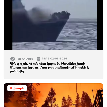
18:42 02-08-2026
811 դիտում
Հինգ զոհ, 41 անհետ կորած. Ինդոնեզիայի
Մադուրա կղզու մոտ լաստանավում հրդեհ է
բռնկվել
Աշխարհ