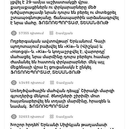
լցվել է 29-ամյա աշխատակցի վրա.
քաղաքացիներն ու փրկարարները մեծ
դժվարությամբ նրան դուրս են բերել ու մոտեցրել
շտապօգնությանը. ճանապարհին արձանագրվել
է նրա մահը. ՖՈՏՈՌԵՊՈՐՏԱԺ, ՏԵՍԱՆՅՈւԹ
57355 դիտում
Շամշյան
Ողբերգական ավտովթար՝ Երևանում. Գայի
պողոտայում բախվել են «Kia»-ն (Վիշկա) և
«Hongqi»-ն. «Kia»-ն կողաշրջվել է, վարորդը՝
մահացել. նրա մարմինը դուրս բերելու համար
ժամանել են հատուկ փրկարարներ. մեկ այլ
մեքենայի վրա էլ ցուցանակն է ընկել.
ՖՈՏՈՌԵՊՈՐՏԱԺ, ՏԵՍԱՆՅՈւԹ
43495 դիտում
Շամշյան
Առեղծվածային մահվան դեպք՝ Շիրակի մարզի
գյուղերից մեկում․ ծնողների շիրիմի մոտ
հայտնաբերվել են տղայի մարմինը, հրազեն և
նամակ․ ՖՈՏՈՌԵՊՈՐՏԱԺ
32653 դիտում
Շամշյան
Խոշոր հրդեհ՝ Երևանի Սիլիկյան թաղամասի