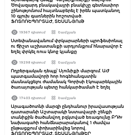
Ծովազարդ բնակավայրի բնակիչը գետնափոր
շինությունում հայտնաբերել է իրեն պատկանող
10 գլուխ գառներին հոշոտված.
ՖՈՏՈՌԵՊՈՐՏԱԺ, ՏԵՍԱՆՅՈւԹ
19367 դիտում
Շամշյան
Ստեփանավանում փրկարարների պրոֆեսիոնալ
ու ճիշտ աշխատանքի արդյունքում հնարավոր է
եղել փրկել ռուս կնոջ կյանքը
19298 դիտում
Շամշյան
Ողբերգական դեպք՝ Սյունիքի մարզում. ԱԺ
պատգամավորի հոր հոգեհանգստին
մասնակցելու ժամանակ Գորիսի էկոպարեկային
ծառայության պետը հանկարծամահ է եղել
17403 դիտում
Շամշյան
Արագածոտնի մարզի ընդհանուր իրավասության
դատարանի Աշտարակի նստավայրի շենքի
տանիքին ծածանվող բզկտված եռագույնը ԲԴԽ
նախագահի հանձնարարականով 1 ժամվա
ընթացքում փոխարինվեց նորով.
ՖՈՏՈՌԵՊՈՐՏԱԺ, ՏԵՍԱՆՅՈւԹԵՐ