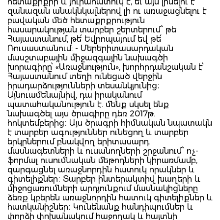
հետաքրքիր և յուրահատուկ է, եւ այն լինելու է
զանազան անակնկալներով լի ու առաջացնելու է
բավական մեծ հետաքրքրություն
հասարակության տարբեր շերտերում՝ թե
Հայաստանում, թե՛ Եվրոպայում եվ թե՛
Ռուսաստանում: - Մերերիտասարդական
մասշտաբային միջազգային նախագծի
խորագիրը՝ «Առաջնություն», խորհրդանշական է՝
Հայաստանում տեղի ունեցած վերջին
իրադարձությունների տեսանկյունից։
Այնուամենայնիվ, դա իրականում
պատահականություն է. մենք սկսել ենք
նախագծել այս ծրագիրը դեռ 2017թ.
հոկտեմբերից։ Այս ծրագրի հիմնական նպատակն
է տարբեր ագություններ ունեցող և տարբեր
երկրներում բնակվող երիտասարդ
մասնագետների և ուսանողների շրջանում՝ ոչ-
ֆորմալ ուսումնական մեթոդների կիրառմամբ,
զարգացնել առաջնորդին հատուկ որակներ և
գիտելիքներ։ Տարբեր ինտերակտիվ խաղերի և
միջոցառումների արդյունքում մասնակիցները
ձեռք կբերեն առաջնորդին հատուկ գիտելիքներ և
հատկանիշներ։ Կունենանք հանդիպումներ և
փորձի փոխանակում հաջողակ և հայտնի