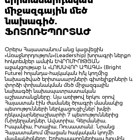
միջազգային մեծ
նախագիծ.
ՖՈՏՈՌԵՊՈՐՏԱԺ
Օրերս Հայաստանում անց կացվեցին
«Առաջնորդություն»(Leadership) խորագրի ներքո
հոկտեմբեր ամսին ԵՎՐՈՄԻՈՒԹՅԱՆ
աջակցությաբ և «ԼՈՒՍԱՎՈՐ ԱՊԱԳԱ» (Bright
Future) հոլանդա-հայկական հ/կ կողմից
նախագծված երիտասարդների գիտելիքրների և
փորձի փոխանակման մեծ միջազգային
նախագծի նախապատրաստական
աշխատանքները։ Այս առիթով երկու օրով
Հայաստան էին ժամանել ծրագրի մասնակից
պետությունների ներկյացուցիչներ՝ խմբի
ղեկավարներաշխարհի 7 պետություններից
(Նիդերլանդներ, Ավստրիա, Գերմանիա,
Իսպանիա, Իտալիա, Ռուսաստան)։ Նրանց
Հայաստանում միացան հայկական կողմի
մասնակիցները։ Երիտասարդներիայս խումբն