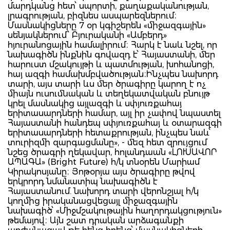
մարդկանց հետ՝ սպորտի, քաղաքականության,
լրագրության, բիզնես ասպարեզներում։
Մասնակիցները 7 օր կգիշերեն «միջազգային»
սենյակներում՝ Բյուրականի «Ամբերդ»
հյուրանոցային համալիրում։ Հարկ է նաև նշել, որ
նախագիծն ինքնին գովազդ է՝ Հայաստանի, մեր
հարուստ մշակույթի և պատմության, խոհանոցի,
հայ ազգի համախմբվածության։Ինչպես նախորդ
տարի, այս տարի ևս մեր ծրագիրը կարող է ոչ
միայն ուսումնական և տեղեկատվական բնույթ
կրել մասնակից այլազգի և սփյուռքահայ
երիտասարդների համար, այլ իր չափով նպաստել
Հայաստանի հանդեպ սփյուռքահայ և օտարազգի
երիտասարդների հետաքրության, ինչպես նաև՝
տուրիզմի զարգացմանը», - մեզ հետ զրույցում
նշեց ծրագրի ղեկավար, հոլանդաան «ԼՈՒՍԱՎՈՐ
ԱՊԱԳԱ» (Bright Future) հ/կ տնօրեն Մարիամ
Կիրակոսյանը։ Յոթօրյա այս ծրագիրը թվով
երկրորդ նմանատիպ նախագիծն է
Հայաստանում. նախորդ տարի վերոնշյալ հ/կ
կողմից իրականացվեցայլ միջազգային
նախագիծ՝ «Միջմշակութային հաղորդակցություն»
թեմայով։ Այն շատ դրական արձագանքի