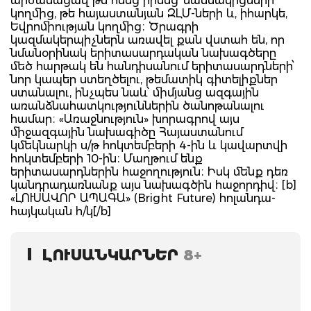
արժանացավ թե հենց իրենց՝ մասնակիցների
կողմից, թե հայաստանյան ԶԼՄ-ների և, իհարկե,
Եվրոմիության կողմից։ Ծրագրի
կազմակերպիչներն առավել քան վստահ են, որ
նմանօրինակ երիտասարդական նախագծերը
մեծ հարթակ են հանդիսանում երիտասարդների՝
նոր կապեր ստեղծելու, թեմատիկ գիտելիքներ
ստանալու, ինչպես նաև՝ միմյանց ազգային
առանձնահատկություններին ծանոթանալու
համար։ «Առաջնություն» խորագրով այս
միջազգային նախագիծը Հայաստանում
կմեկնարկի ս/թ հոկտեմբերի 4-ին և կավարտվի
հոկտեմբերի 10-ին։ Մաղթում ենք
երիտասարդներին հաջողություն։ Իսկ մենք դեռ
կանդրադառնանք այս նախագծին հաջորդիվ։ [b]
«ԼՈՒՍԱՎՈՐ ԱՊԱԳԱ» (Bright Future) հոլանդա-
հայկական հ/կ[/b]
ԼՈՒՍԱՆԿԱՐՆԵՐ
8+