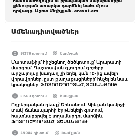
հանձնաժողովին եւ իրավապահ մարմիններին
քննության առարկա դարձնել նաեւ մյուս
դրվագը. Աշոտ Մելիքյան․ aravot.am
Ամենադիտվածներ
91378 դիտում
Շամշյան
Մարտաֆիլմ հիշեցնող ծեծկռտուք՝ Արարատի
մարզում. Դաշտավան գյուղում գիշերը
արշալույսը խաղաղ չի եղել. կան 10-ից ավելի
վիրավորներ. ըստ քաղաքացիների՝ հնչել են նաև
կրակոցներ. ՖՈՏՈՌԵՊՈՐՏԱԺ, ՏԵՍԱՆՅՈՒԹ
51560 դիտում
Շամշյան
Ողբերգական դեպք՝ Երևանում․ Կիևյան կամրջի
տակ՝ ճանապարհի երթևեկելի գոտում,
հայտնաբերվել է տղամարդու մարմին.
ՖՈՏՈՌԵՊՈՐՏԱԺ, ՏԵՍԱՆՅՈւԹ
49084 դիտում
Շամշյան