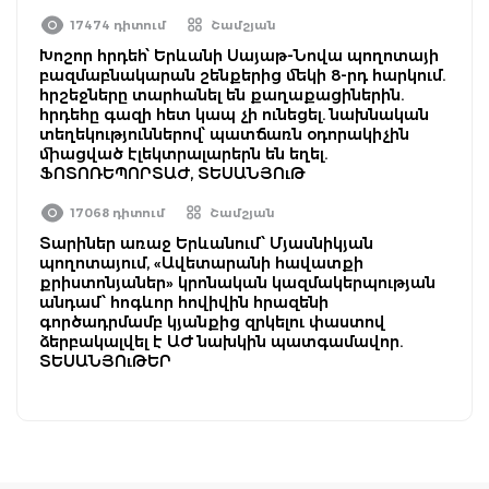
17474 դիտում
Շամշյան
Խոշոր հրդեհ՝ Երևանի Սայաթ-Նովա պողոտայի
բազմաբնակարան շենքերից մեկի 8-րդ հարկում.
հրշեջները տարհանել են քաղաքացիներին.
հրդեհը գազի հետ կապ չի ունեցել. նախնական
տեղեկություններով՝ պատճառն օդորակիչին
միացված էլեկտրալարերն են եղել.
ՖՈՏՈՌԵՊՈՐՏԱԺ, ՏԵՍԱՆՅՈւԹ
17068 դիտում
Շամշյան
Տարիներ առաջ Երևանում՝ Մյասնիկյան
պողոտայում, «Ավետարանի հավատքի
քրիստոնյաներ» կրոնական կազմակերպության
անդամ՝ հոգևոր հովիվին հրազենի
գործադրմամբ կյանքից զրկելու փաստով
ձերբակալվել է ԱԺ նախկին պատգամավոր.
ՏԵՍԱՆՅՈւԹԵՐ