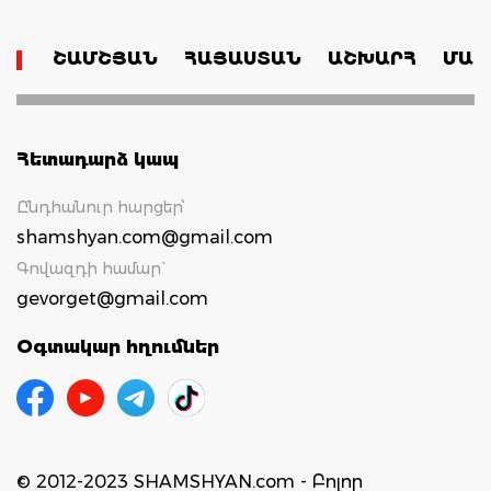
ՇԱՄՇՅԱՆ
ՀԱՅԱՍՏԱՆ
ԱՇԽԱՐՀ
ՄԱՄ
Հետադարձ կապ
Ընդհանուր հարցեր՝
shamshyan.com@gmail.com
Գովազդի համար`
gevorget@gmail.com
Օգտակար հղումներ
© 2012-2023 SHAMSHYAN.com - Բոլոր