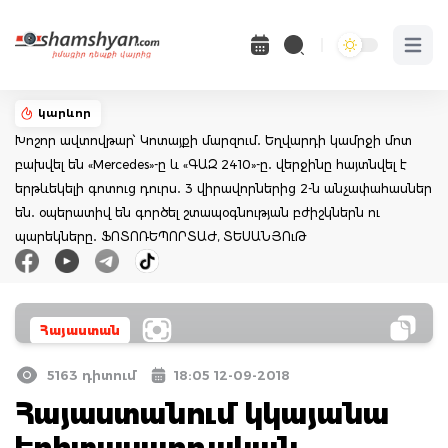
Open 
կարևոր
Խոշոր ավտովթար՝ Կոտայքի մարզում․ Եղվարդի կամրջի մոտ
բախվել են «Mercedes»-ը և «ԳԱԶ 2410»-ը․ վերջինը հայտնվել է
երթևեկելի գոտուց դուրս․ 3 վիրավորներից 2-ն անչափահասներ
են․ օպերատիվ են գործել շտապօգնության բժիշկներն ու
պարեկները․ ՖՈՏՈՌԵՊՈՐՏԱԺ, ՏԵՍԱՆՅՈւԹ
Հայաստան
5163 դիտում
18:05 12-09-2018
Հայաստանում կկայանա
երիտասարդական