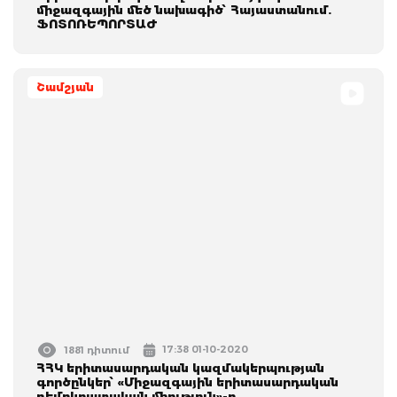
միջազգային մեծ նախագիծ՝ Հայաստանում.
ՖՈՏՈՌԵՊՈՐՏԱԺ
Շամշյան
17:38 01-10-2020
1881 դիտում
ՀՀԿ երիտասարդական կազմակերպության
գործընկեր՝ «Միջազգային երիտասարդական
դեմոկրատական միություն»-ը