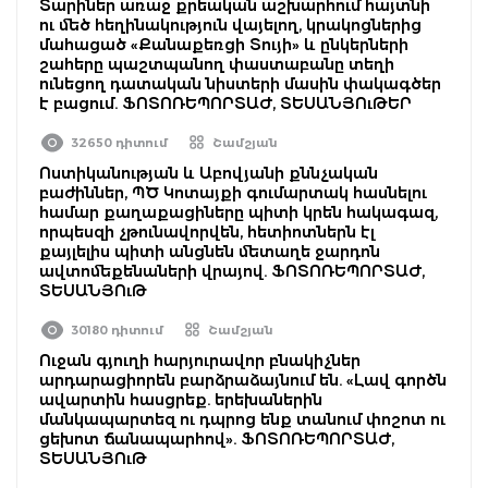
Տարիներ առաջ քրեական աշխարհում հայտնի
ու մեծ հեղինակություն վայելող, կրակոցներից
մահացած «Քանաքեռցի Տույի» և ընկերների
շահերը պաշտպանող փաստաբանը տեղի
ունեցող դատական նիստերի մասին փակագծեր
է բացում. ՖՈՏՈՌԵՊՈՐՏԱԺ, ՏԵՍԱՆՅՈւԹԵՐ
32650 դիտում
Շամշյան
Ոստիկանության և Աբովյանի քննչական
բաժիններ, ՊԾ Կոտայքի գումարտակ հասնելու
համար քաղաքացիները պիտի կրեն հակագազ,
որպեսզի չթունավորվեն, հետիոտներն էլ
քայլելիս պիտի անցնեն մետաղե ջարդոն
ավտոմեքենաների վրայով. ՖՈՏՈՌԵՊՈՐՏԱԺ,
ՏԵՍԱՆՅՈւԹ
30180 դիտում
Շամշյան
Ուջան գյուղի հարյուրավոր բնակիչներ
արդարացիորեն բարձրաձայնում են. «Լավ գործն
ավարտին հասցրեք. երեխաներին
մանկապարտեզ ու դպրոց ենք տանում փոշոտ ու
ցեխոտ ճանապարհով». ՖՈՏՈՌԵՊՈՐՏԱԺ,
ՏԵՍԱՆՅՈւԹ