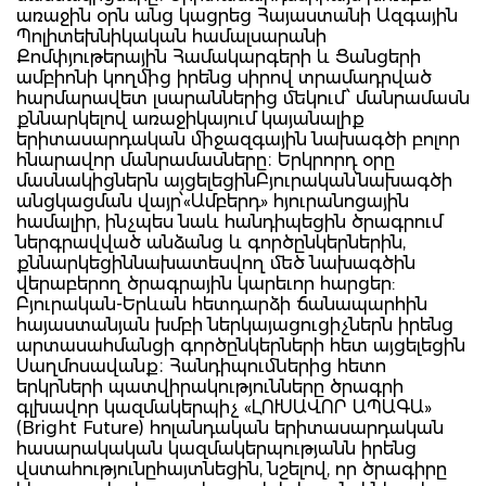
առաջին օրն անց կացրեց Հայաստանի Ազգային
Պոլիտեխնիկական համալսարանի
Քոմփյութերային Համակարգերի և Ցանցերի
ամբիոնի կողմից իրենց սիրով տրամադրված
հարմարավետ լսարաններից մեկում՝ մանրամասն
քննարկելով առաջիկայում կայանալիք
երիտասարդական միջազգային նախագծի բոլոր
հնարավոր մանրամասները։ Երկրորդ օրը
մասնակիցներն այցելեցինԲյուրական՝նախագծի
անցկացման վայր՝«Ամբերդ» հյուրանոցային
համալիր, ինչպես նաև հանդիպեցին ծրագրում
ներգրավված անձանց և գործընկերներին,
քննարկեցիննախատեսվող մեծ նախագծին
վերաբերող ծրագրային կարեւոր հարցեր:
Բյուրական-Երևան հետդարձի ճանապարհին
հայաստանյան խմբի ներկայացուցիչներն իրենց
արտասահմանցի գործընկերների հետ այցելեցին
Սաղմոսավանք։ Հանդիպումներից հետո
երկրների պատվիրակությունները ծրագրի
գլխավոր կազմակերպիչ «ԼՈՒՍԱՎՈՐ ԱՊԱԳԱ»
(Bright Future) հոլանդական երիտասարդական
հասարակական կազմակերպությանն իրենց
վստահությունըհայտնեցին, նշելով, որ ծրագիրը