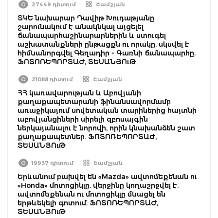
27449 դիտում
Շամշյան
ՏԿԵ նախարար Դավիթ Խուդաթյանը
շարունակում է անակնկալ այցելել
ճանապարհաշինարարներին և ստուգել
աշխատանքների ընթացքն ու որակը. սկսվել է
հիմնանորգվել Գեղադիր - Գառնի ճանապարհը.
ՖՈՏՈՌԵՊՈՐՏԱԺ, ՏԵՍԱՆՅՈւԹ
21088 դիտում
Շամշյան
ՀՀ կառավարության և Աբովյանի
քաղաքապետարանի ֆինանսավորմամբ
առաջիկայում սովետական տարիներից հայտնի
աբովյանցիների սիրելի զբոսայգին
ներկայանալու է նորովի, որին կնախանձեն շատ
քաղաքապետներ. ՖՈՏՈՌԵՊՈՐՏԱԺ,
ՏԵՍԱՆՅՈւԹ
19937 դիտում
Շամշյան
Երևանում բախվել են «Mazda» ավտոմեքենան ու
«Honda» մոտոցիկլը. վերջինը կողաշրջվել է.
ավտոմեքենան ու մոտոցիկլը մնացել են
երթևեկելի գոտում. ՖՈՏՈՌԵՊՈՐՏԱԺ,
ՏԵՍԱՆՅՈւԹ