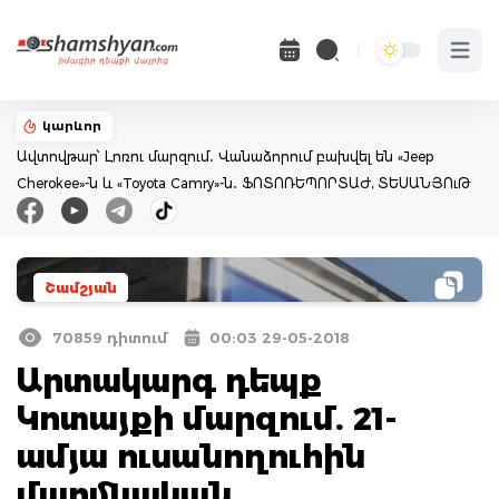
Open 
կարևոր
Ավտովթար՝ Լոռու մարզում․ Վանաձորում բախվել են «Jeep
Cherokee»-ն և «Toyota Camry»-ն․ ՖՈՏՈՌԵՊՈՐՏԱԺ, ՏԵՍԱՆՅՈւԹ
Շամշյան
70859 դիտում
00:03 29-05-2018
Արտակարգ դեպք
Կոտայքի մարզում. 21-
ամյա ուսանողուհին
մարմնական