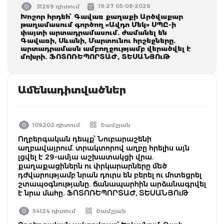
19:27 05-08-2026
31269 դիտում
Խոշոր հրդեհ՝ Գավառ քաղաքի Արծվաքար
թաղամասում գործող «Ավդո Մեկ» ՍՊԸ-ի
փայտի արտադրամասում. ժամանել են
Գավառի, Սևանի, Մարտունու հրշեջները.
արտադրամասն ամբողջությամբ վերածվել է
մոխրի. ՖՈՏՈՌԵՊՈՐՏԱԺ, ՏԵՍԱՆՅՈւԹ
Ամենադիտվածներ
109202 դիտում
Շամշյան
Ողբերգական դեպք՝ Նուբարաշենի
աղբավայրում. տրակտորով աղբը հրելիս այն
լցվել է 29-ամյա աշխատակցի վրա.
քաղաքացիներն ու փրկարարները մեծ
դժվարությամբ նրան դուրս են բերել ու մոտեցրել
շտապօգնությանը. ճանապարհին արձանագրվել
է նրա մահը. ՖՈՏՈՌԵՊՈՐՏԱԺ, ՏԵՍԱՆՅՈւԹ
54124 դիտում
Շամշյան