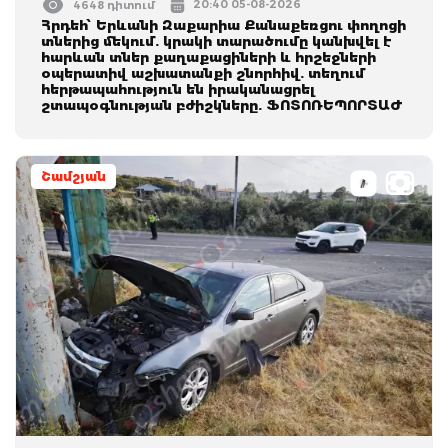
20:40 05-08-2026
4648 դիտում
Հրդեհ՝ Երևանի Զաքարիա Քանաքեռցու փողոցի
տներից մեկում. կրակի տարածումը կանխվել է
հարևան տներ քաղաքացիների և հրշեջների
օպերատիվ աշխատանքի շնորհիվ. տեղում
հերթապահություն են իրականացրել
շտապօգնության բժիշկները. ՖՈՏՈՌԵՊՈՐՏԱԺ
Շամշյան