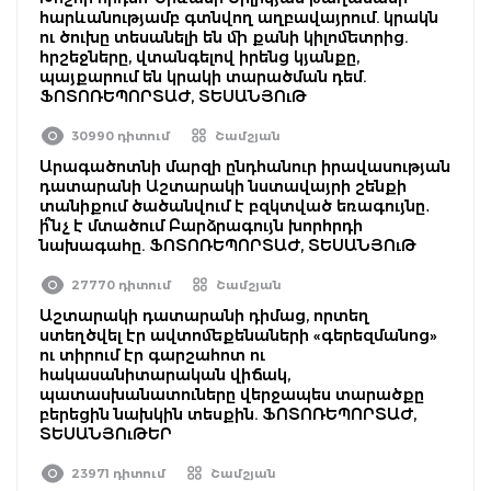
հարևանությամբ գտնվող աղբավայրում. կրակն
ու ծուխը տեսանելի են մի քանի կիլոմետրից.
հրշեջները, վտանգելով իրենց կյանքը,
պայքարում են կրակի տարածման դեմ.
ՖՈՏՈՌԵՊՈՐՏԱԺ, ՏԵՍԱՆՅՈւԹ
30990 դիտում
Շամշյան
Արագածոտնի մարզի ընդհանուր իրավասության
դատարանի Աշտարակի նստավայրի շենքի
տանիքում ծածանվում է բզկտված եռագույնը․
ի՞նչ է մտածում Բարձրագույն խորհրդի
նախագահը. ՖՈՏՈՌԵՊՈՐՏԱԺ, ՏԵՍԱՆՅՈւԹ
27770 դիտում
Շամշյան
Աշտարակի դատարանի դիմաց, որտեղ
ստեղծվել էր ավտոմեքենաների «գերեզմանոց»
ու տիրում էր գարշահոտ ու
հակասանիտարական վիճակ,
պատասխանատուները վերջապես տարածքը
բերեցին նախկին տեսքին. ՖՈՏՈՌԵՊՈՐՏԱԺ,
ՏԵՍԱՆՅՈւԹԵՐ
23971 դիտում
Շամշյան