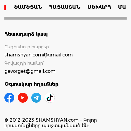
ՇԱՄՇՅԱՆ
ՀԱՅԱՍՏԱՆ
ԱՇԽԱՐՀ
ՄԱՄ
Հետադարձ կապ
Ընդհանուր հարցեր՝
shamshyan.com@gmail.com
Գովազդի համար`
gevorget@gmail.com
Օգտակար հղումներ
© 2012-2023 SHAMSHYAN.com - Բոլոր
իրավունքները պաշտպանված են: