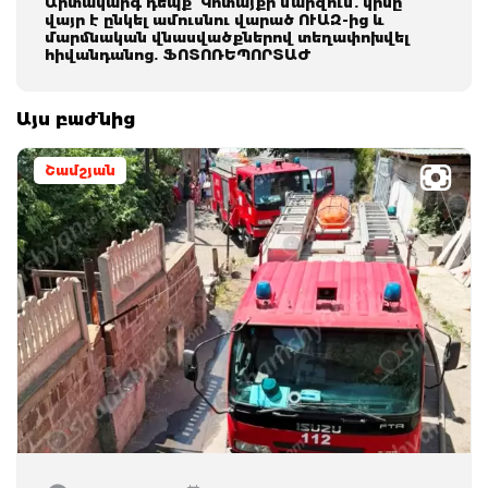
Արտակարգ դեպք՝ Կոտայքի մարզում. կինը
վայր է ընկել ամուսնու վարած ՈՒԱԶ-ից և
մարմնական վնասվածքներով տեղափոխվել
հիվանդանոց. ՖՈՏՈՌԵՊՈՐՏԱԺ
Այս բաժնից
Շամշյան