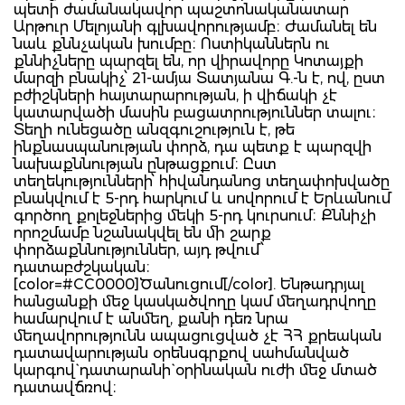
պետի ժամանակավոր պաշտոնականատար
Արթուր Մելոյանի գլխավորությամբ։ Ժամանել են
նաև քննչական խումբը։ Ոստիկաններն ու
քննիչները պարզել են, որ վիրավորը Կոտայքի
մարզի բնակիչ՝ 21-ամյա Տատյանա Գ.-ն է, ով, ըստ
բժիշկների հայտարարության, ի վիճակի չէ
կատարվածի մասին բացատրություններ տալու։
Տեղի ունեցածը անզգուշություն է, թե
ինքնասպանության փորձ, դա պետք է պարզվի
նախաքննության ընթացքում։ Ըստ
տեղեկությունների՝ հիվանդանոց տեղափոխվածը
բնակվում է 5-րդ հարկում և սովորում է Երևանում
գործող քոլեջներից մեկի 5-րդ կուրսում։ Քննիչի
որոշմամբ նշանակվել են մի շարք
փորձաքննություններ, այդ թվում՝
դատաբժշկական։
[color=#CC0000]Ծանուցում[/color]. Ենթադրյալ
հանցանքի մեջ կասկածվողը կամ մեղադրվողը
համարվում է անմեղ, քանի դեռ նրա
մեղավորությունն ապացուցված չէ ՀՀ քրեական
դատավարության օրենսգրքով սահմանված
կարգով` դատարանի` օրինական ուժի մեջ մտած
դատավճռով։