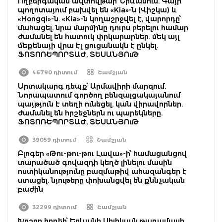
Ողբերգական ավտովթար՝ Երևանում. Գայի
պողոտայում բախվել են «Kia»-ն (Վիշկա) և
«Hongqi»-ն. «Kia»-ն կողաշրջվել է, վարորդը՝
մահացել. նրա մարմինը դուրս բերելու համար
ժամանել են հատուկ փրկարարներ. մեկ այլ
մեքենայի վրա էլ ցուցանակն է ընկել.
ՖՈՏՈՌԵՊՈՐՏԱԺ, ՏԵՍԱՆՅՈւԹ
46790 դիտում
Շամշյան
Արտակարգ դեպք՝ Արմավիրի մարզում.
Նորապատում գործող բենզալցակայանում
պայթյուն է տեղի ունեցել. կան վիրավորներ.
ժամանել են հրշեջներն ու պարեկները.
ՖՈՏՈՌԵՊՈՐՏԱԺ, ՏԵՍԱՆՅՈւԹ
39059 դիտում
Շամշյան
Բլոգեր «Թու-թու-թու Լավա»-ի՝ համացանցով
տարածած գովազդի կեղծ լինելու մասին
ոստիկանությունը բազմաթիվ ահազանգեր է
ստացել. նյութերը փոխանցվել են քննչական
բաժին
32299 դիտում
Շամշյան
Խոշոր հրդեհ՝ Երևանի Սիլիկյան թաղամասի