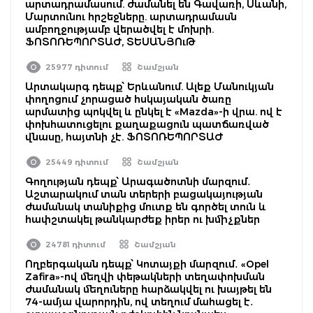
արտադրամասում. ժամանել են Գավառի, Սևանի,
Մարտունու հրշեջները. արտադրամասն
ամբողջությամբ վերածվել է մոխրի.
ՖՈՏՈՌԵՊՈՐՏԱԺ, ՏԵՍԱՆՅՈւԹ
25977 դիտում
Շամշյան
Արտակարգ դեպք՝ Երևանում. Ալեք Մանուկյան
փողոցում չորացած հսկայական ծառը
արմատից պոկվել և ընկել է «Mazda»-ի վրա. ով է
փոխհատուցելու քաղաքացուն պատճառված
վնասը, հայտնի չէ. ՖՈՏՈՌԵՊՈՐՏԱԺ
25449 դիտում
Շամշյան
Գողության դեպք՝ Արագածոտնի մարզում․
Աշտարակում տան տերերի բացակայության
ժամանակ տանիքից մուտք են գործել տուն և
հափշտակել թանկարժեք իրեր ու խմիչքներ
24781 դիտում
Շամշյան
Ողբերգական դեպք՝ Կոտայքի մարզում․ «Opel
Zafira»-ով մեղվի փեթակների տեղափոխման
ժամանակ մեղուները հարձակվել ու խայթել են
74-ամյա վարորդին, ով տեղում մահացել է․