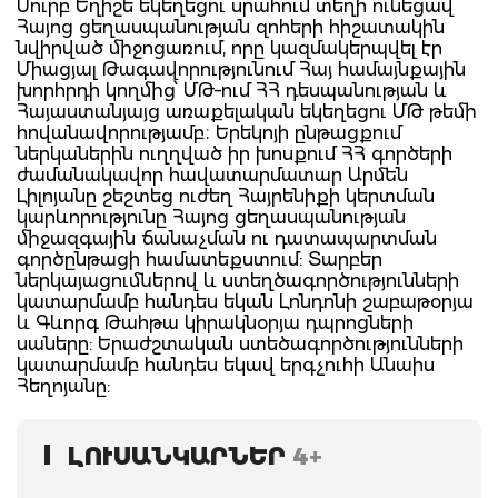
Սուրբ Եղիշե եկեղեցու սրահում տեղի ունեցավ
Հայոց ցեղասպանության զոհերի հիշատակին
նվիրված միջոցառում, որը կազմակերպվել էր
Միացյալ Թագավորությունում Հայ համայնքային
խորհրդի կողմից՝ ՄԹ–ում ՀՀ դեսպանության և
Հայաստանյայց առաքելական եկեղեցու ՄԹ թեմի
հովանավորությամբ։ Երեկոյի ընթացքում
ներկաներին ուղղված իր խոսքում ՀՀ գործերի
ժամանակավոր հավատարմատար Արմեն
Լիլոյանը շեշտեց ուժեղ Հայրենիքի կերտման
կարևորությունը Հայոց ցեղասպանության
միջազգային ճանաչման ու դատապարտման
գործընթացի համատեքստում: Տարբեր
ներկայացումներով և ստեղծագործությունների
կատարմամբ հանդես եկան Լոնդոնի շաբաթօրյա
և Գևորգ Թահթա կիրակնօրյա դպրոցների
սաները: Երաժշտական ստեծագործությունների
կատարմամբ հանդես եկավ երգչուհի Անաիս
Հեղոյանը:
ԼՈՒՍԱՆԿԱՐՆԵՐ
4+