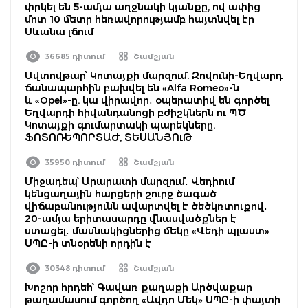
փրկել են 5-ամյա աղջնակի կյանքը, ով ափից
մոտ 10 մետր հեռավորությամբ հայտնվել էր
Սևանա լճում
36685 դիտում
Շամշյան
Ավտովթար՝ Կոտայքի մարզում. Զովունի-Եղվարդ
ճանապարհին բախվել են «Alfa Romeo»-ն
և «Opel»-ը. կա վիրավոր․ օպերատիվ են գործել
Եղվարդի հիվանդանոցի բժիշկներն ու ՊԾ
Կոտայքի գումարտակի պարեկները.
ՖՈՏՈՌԵՊՈՐՏԱԺ, ՏԵՍԱՆՅՈւԹ
35950 դիտում
Շամշյան
Միջադեպ՝ Արարատի մարզում․ Վեդիում
կենցաղային հարցերի շուրջ ծագած
վիճաբանությունն ավարտվել է ծեծկռտուքով․
20-ամյա երիտասարդը վնասվածքներ է
ստացել․ մասնակիցներից մեկը «Վեդի պլաստ»
ՍՊԸ-ի տնօրենի որդին է
30348 դիտում
Շամշյան
Խոշոր հրդեհ՝ Գավառ քաղաքի Արծվաքար
թաղամասում գործող «Ավդո Մեկ» ՍՊԸ-ի փայտի