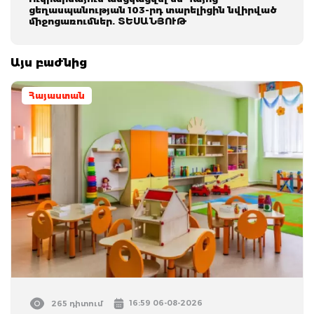
ցեղասպանության 103-րդ տարելիցին նվիրված
միջոցառումներ. ՏԵՍԱՆՅՈՒԹ
Այս բաժնից
Հայաստան
16:59 06-08-2026
265 դիտում