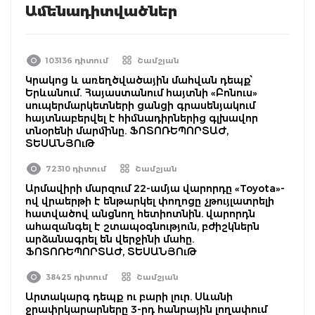
Ամենադիտվածներ
103136 դիտում
Շամշյան
Կրակոց և առեղծվածային մահվան դեպք՝
Երևանում. Հայաստանում հայտնի «Բոնուս»
սուպերմարկետների ցանցի գրասենյակում
հայտնաբերվել է հիմնադիրներից գլխավոր
տնօրենի մարմինը. ՖՈՏՈՌԵՊՈՐՏԱԺ,
ՏԵՍԱՆՅՈւԹ
72310 դիտում
Շամշյան
Արմավիրի մարզում 22-ամյա վարորդը «Toyota»-
ով վրաերթի է ենթարկել փողոցը չթույլատրելի
հատվածով անցնող հետիոտնին. վարորդն
ահազանգել է շտապօգնություն, բժիշկներն
արձանագրել են վերջինի մահը.
ՖՈՏՈՌԵՊՈՐՏԱԺ, ՏԵՍԱՆՅՈւԹ
38425 դիտում
Շամշյան
Արտակարգ դեպք ու բարի լուր. Սևանի
ջրափրկարարները 3-րդ հանրային լողափում