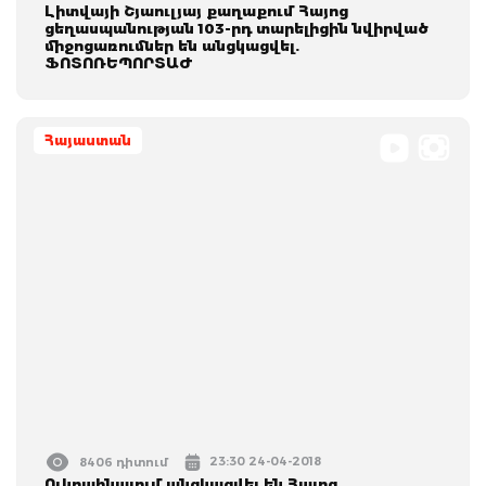
Լիտվայի Շյաուլյայ քաղաքում Հայոց
ցեղասպանության 103-րդ տարելիցին նվիրված
միջոցառումներ են անցկացվել.
ՖՈՏՈՌԵՊՈՐՏԱԺ
Հայաստան
23:30 24-04-2018
8406 դիտում
Ուկրաինայում անցկացվել են Հայոց