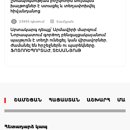
շտապօգնության բժշկուհին նույնպես
խայթոցներ է ստացել և տեղափոխվել
հիվանդանոց
23955 դիտում
Շամշյան
Արտակարգ դեպք՝ Արմավիրի մարզում.
Նորապատում գործող բենզալցակայանում
պայթյուն է տեղի ունեցել. կան վիրավորներ.
ժամանել են հրշեջներն ու պարեկները.
ՖՈՏՈՌԵՊՈՐՏԱԺ, ՏԵՍԱՆՅՈւԹ
ՇԱՄՇՅԱՆ
ՀԱՅԱՍՏԱՆ
ԱՇԽԱՐՀ
ՄԱՄ
Հետադարձ կապ