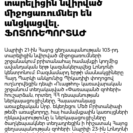
տարելիցին նվիրված
միջոցառումներ են
անցկացվել.
ՖՈՏՈՌԵՊՈՐՏԱԺ
Ապրիլի 21-ին Հայոց ցեղասպանության 103-րդ
տարելիցին նվիրված միջոցառումների
շրջանակում բրիտանահայ համայնքի կողմից
ավանդական երթ կազմակերպվեց Լոնդոնի
կենտրոնում: Բազմամարդ երթի մասնակցիները
Հայդ Պարկի անկյունից Պիկադիլի փողոցով
ուղևորվեցին դեպի «Ուայթհոլ» կառավարական
շրջանում տեղակայված «Փառապանծ զոհերի»
հուշարձան, որտեղ ՀՀ դեսպանության
ներկայացուցիչները, Հայաստանյայց
առաքելական Սրբ․ եկեղեցու Մեծ Բրիտանիայի
թեմի առաջնորդը, հայ համայնքային կառույցների
ղեկավարությունը և ներկայացուցիչները
ծաղկեպսակներ տեղադրեցին ի հիշատակ Հայոց
ցեղասպանության զոհերի: Ապրիլի 23-ին Լոնդոնի