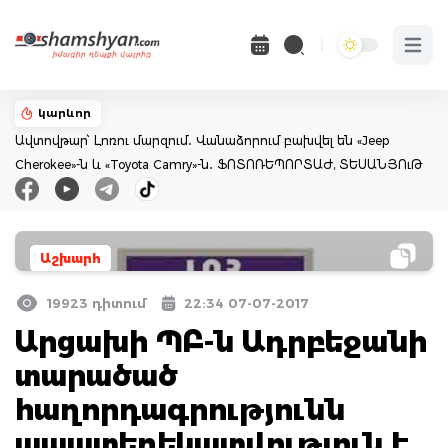
Open 
կարևոր
Ավտովթար՝ Լոռու մարզում․ Վանաձորում բախվել են «Jeep
Cherokee»-ն և «Toyota Camry»-ն․ ՖՈՏՈՌԵՊՈՐՏԱԺ, ՏԵՍԱՆՅՈւԹ
Աշխարհ
19923 դիտում
22:34 07-07-2017
Արցախի ՊԲ-ն Ադրբեջանի
տարածած
հաղորդագրությունն
ապատեղեկատվություն է