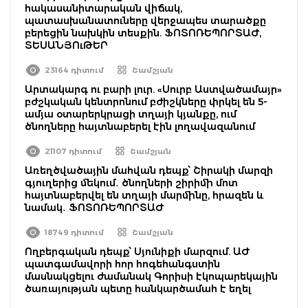
հակասանիտարական վիճակ,
պատասխանատուները վերջապես տարածքը
բերեցին նախկին տեսքին. ՖՈՏՈՌԵՊՈՐՏԱԺ,
ՏԵՍԱՆՅՈւԹԵՐ
23164 դիտում
Շամշյան
Արտակարգ ու բարի լուր. «Սուրբ Աստվածամայր»
բժշկական կենտրոնում բժիշկները փրկել են 5-
ամյա օտարերկրացի տղայի կյանքը, ում
ծնողները հայտնաբերել էին լողավազանում
21107 դիտում
Շամշյան
Առեղծվածային մահվան դեպք՝ Շիրակի մարզի
գյուղերից մեկում․ ծնողների շիրիմի մոտ
հայտնաբերվել են տղայի մարմինը, հրազեն և
նամակ․ ՖՈՏՈՌԵՊՈՐՏԱԺ
18749 դիտում
Շամշյան
Ողբերգական դեպք՝ Սյունիքի մարզում. ԱԺ
պատգամավորի հոր հոգեհանգստին
մասնակցելու ժամանակ Գորիսի էկոպարեկային
ծառայության պետը հանկարծամահ է եղել