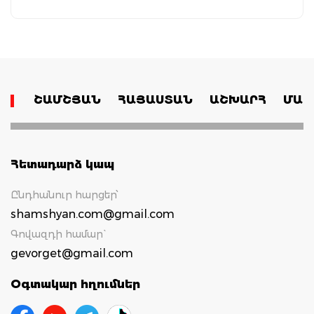
ՇԱՄՇՅԱՆ
ՀԱՅԱՍՏԱՆ
ԱՇԽԱՐՀ
ՄԱՄ
Հետադարձ կապ
Ընդհանուր հարցեր՝
shamshyan.com@gmail.com
Գովազդի համար`
gevorget@gmail.com
Օգտակար հղումներ