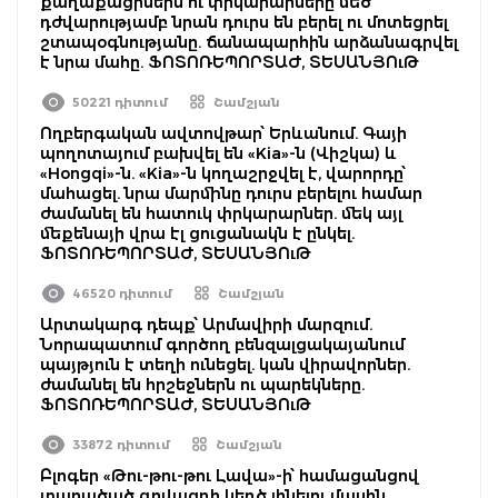
քաղաքացիներն ու փրկարարները մեծ
դժվարությամբ նրան դուրս են բերել ու մոտեցրել
շտապօգնությանը. ճանապարհին արձանագրվել
է նրա մահը. ՖՈՏՈՌԵՊՈՐՏԱԺ, ՏԵՍԱՆՅՈւԹ
50221 դիտում
Շամշյան
Ողբերգական ավտովթար՝ Երևանում. Գայի
պողոտայում բախվել են «Kia»-ն (Վիշկա) և
«Hongqi»-ն. «Kia»-ն կողաշրջվել է, վարորդը՝
մահացել. նրա մարմինը դուրս բերելու համար
ժամանել են հատուկ փրկարարներ. մեկ այլ
մեքենայի վրա էլ ցուցանակն է ընկել.
ՖՈՏՈՌԵՊՈՐՏԱԺ, ՏԵՍԱՆՅՈւԹ
46520 դիտում
Շամշյան
Արտակարգ դեպք՝ Արմավիրի մարզում.
Նորապատում գործող բենզալցակայանում
պայթյուն է տեղի ունեցել. կան վիրավորներ.
ժամանել են հրշեջներն ու պարեկները.
ՖՈՏՈՌԵՊՈՐՏԱԺ, ՏԵՍԱՆՅՈւԹ
33872 դիտում
Շամշյան
Բլոգեր «Թու-թու-թու Լավա»-ի՝ համացանցով
տարածած գովազդի կեղծ լինելու մասին