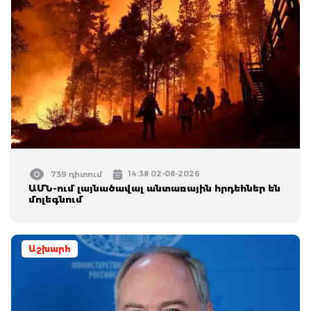
14:38 02-08-2026
739 դիտում
ԱՄՆ-ում լայնածավալ անտառային հրդեհներ են
մոլեգնում
Աշխարհ