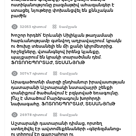
ոստիկանությունը բազմաթիվ ահազանգեր է
ստացել. նյութերը փոխանցվել են քննչական
բաժին
32053 դիտում
Շամշյան
Խոշոր հրդեհ՝ Երևանի Սիլիկյան թաղամասի
հարևանությամբ գտնվող աղբավայրում. կրակն
ու ծուխը տեսանելի են մի քանի կիլոմետրից.
հրշեջները, վտանգելով իրենց կյանքը,
պայքարում են կրակի տարածման դեմ.
ՖՈՏՈՌԵՊՈՐՏԱԺ, ՏԵՍԱՆՅՈւԹ
30747 դիտում
Շամշյան
Արագածոտնի մարզի ընդհանուր իրավասության
դատարանի Աշտարակի նստավայրի շենքի
տանիքում ծածանվում է բզկտված եռագույնը․
ի՞նչ է մտածում Բարձրագույն խորհրդի
նախագահը. ՖՈՏՈՌԵՊՈՐՏԱԺ, ՏԵՍԱՆՅՈւԹ
26978 դիտում
Շամշյան
Աշտարակի դատարանի դիմաց, որտեղ
ստեղծվել էր ավտոմեքենաների «գերեզմանոց»
ու տիրում էր գարշահոտ ու