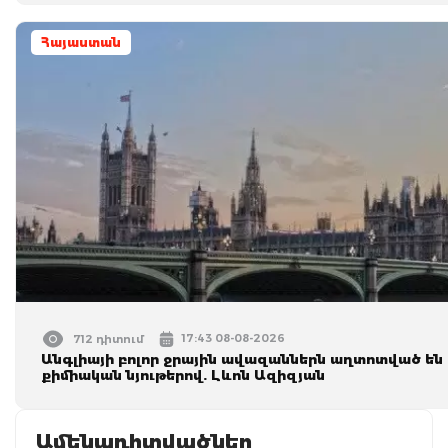
Հայաստան
17:43 08-08-2026
712 դիտում
Անգլիայի բոլոր ջրային ավազաններն աղտոտված են
քիմիական նյութերով. Լևոն Ազիզյան
Ամենադիտվածներ