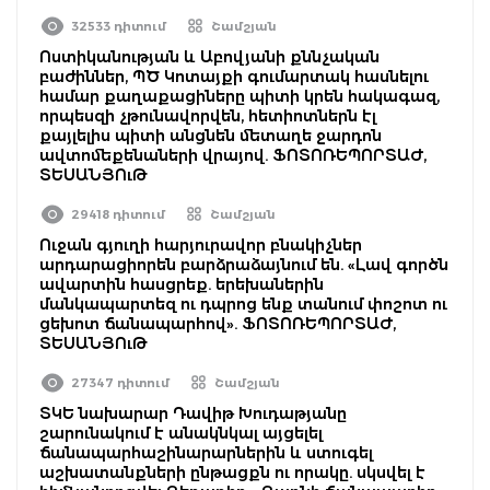
32533 դիտում
Շամշյան
Ոստիկանության և Աբովյանի քննչական
բաժիններ, ՊԾ Կոտայքի գումարտակ հասնելու
համար քաղաքացիները պիտի կրեն հակագազ,
որպեսզի չթունավորվեն, հետիոտներն էլ
քայլելիս պիտի անցնեն մետաղե ջարդոն
ավտոմեքենաների վրայով. ՖՈՏՈՌԵՊՈՐՏԱԺ,
ՏԵՍԱՆՅՈւԹ
29418 դիտում
Շամշյան
Ուջան գյուղի հարյուրավոր բնակիչներ
արդարացիորեն բարձրաձայնում են. «Լավ գործն
ավարտին հասցրեք. երեխաներին
մանկապարտեզ ու դպրոց ենք տանում փոշոտ ու
ցեխոտ ճանապարհով». ՖՈՏՈՌԵՊՈՐՏԱԺ,
ՏԵՍԱՆՅՈւԹ
27347 դիտում
Շամշյան
ՏԿԵ նախարար Դավիթ Խուդաթյանը
շարունակում է անակնկալ այցելել
ճանապարհաշինարարներին և ստուգել
աշխատանքների ընթացքն ու որակը. սկսվել է