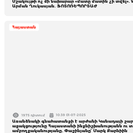
Մշակույթի ոչ մի նախարար «մատը մատին չի տվել».
Արման Ղուկասյան. ՖՈՏՈՌԵՊՈՐՏԱԺ
Հայաստան
10:39 01-07-2025
1975 դիտում
Առանձնակի գնահատանքի է արժանի Կանադայի շա
աջակցու­թյունը Հայաստանի ինքնիշխանությանն ու 
ամբողջականությանը. Փաշինյանը՝ Մարկ Քարնիին