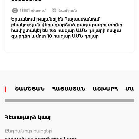
18691 դիտում
Շամշյան
Երևանում թալանել են Հայաստանում
բնակության վերադարձած քաղաքացու տունը․
հափշտակել են 165 հազար ԱՄՆ դոլարի ոսկյա
զարդեր և մոտ 10 հազար ԱՄՆ դոլար
ՇԱՄՇՅԱՆ
ՀԱՅԱՍՏԱՆ
ԱՇԽԱՐՀ
ՄԱՄ
Հետադարձ կապ
Ընդհանուր հարցեր՝