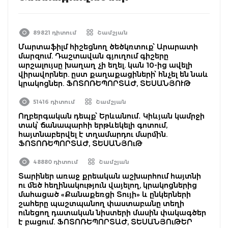
89821 դիտում
Շամշյան
Մարտաֆիլմ հիշեցնող ծեծկռտուք՝ Արարատի
մարզում. Դաշտավան գյուղում գիշերը
արշալույսը խաղաղ չի եղել. կան 10-ից ավելի
վիրավորներ. ըստ քաղաքացիների՝ հնչել են նաև
կրակոցներ. ՖՈՏՈՌԵՊՈՐՏԱԺ, ՏԵՍԱՆՅՈՒԹ
51416 դիտում
Շամշյան
Ողբերգական դեպք՝ Երևանում․ Կիևյան կամրջի
տակ՝ ճանապարհի երթևեկելի գոտում,
հայտնաբերվել է տղամարդու մարմին.
ՖՈՏՈՌԵՊՈՐՏԱԺ, ՏԵՍԱՆՅՈւԹ
48880 դիտում
Շամշյան
Տարիներ առաջ քրեական աշխարհում հայտնի
ու մեծ հեղինակություն վայելող, կրակոցներից
մահացած «Քանաքեռցի Տույի» և ընկերների
շահերը պաշտպանող փաստաբանը տեղի
ունեցող դատական նիստերի մասին փակագծեր
է բացում. ՖՈՏՈՌԵՊՈՐՏԱԺ, ՏԵՍԱՆՅՈւԹԵՐ