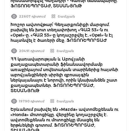
հիմնանորգվել Գեղադիր - Գառնի ճանապարհը.
ՖՈՏՈՌԵՊՈՐՏԱԺ, ՏԵՍԱՆՅՈւԹ
22607 դիտում
Շամշյան
Խոշոր ավտովթար՝ Գեղարքունիքի մարզում.
բախվել են խոտ տեղափոխող «ԳԱԶ 53»-ն ու
«Opel»-ը. «ԳԱԶ 53»-ը կողաշրջվել է, «Opel»-ն էլ
հայտնվել է ծառերի մեջ. ՖՈՏՈՌԵՊՈՐՏԱԺ
20491 դիտում
Շամշյան
ՀՀ կառավարության և Աբովյանի
քաղաքապետարանի ֆինանսավորմամբ
առաջիկայում սովետական տարիներից հայտնի
աբովյանցիների սիրելի զբոսայգին
ներկայանալու է նորովի, որին կնախանձեն շատ
քաղաքապետներ. ՖՈՏՈՌԵՊՈՐՏԱԺ,
ՏԵՍԱՆՅՈւԹ
19790 դիտում
Շամշյան
Երևանում բախվել են «Mazda» ավտոմեքենան ու
«Honda» մոտոցիկլը. վերջինը կողաշրջվել է.
ավտոմեքենան ու մոտոցիկլը մնացել են
երթևեկելի գոտում. ՖՈՏՈՌԵՊՈՐՏԱԺ,
ՏԵՍԱՆՅՈւԹ