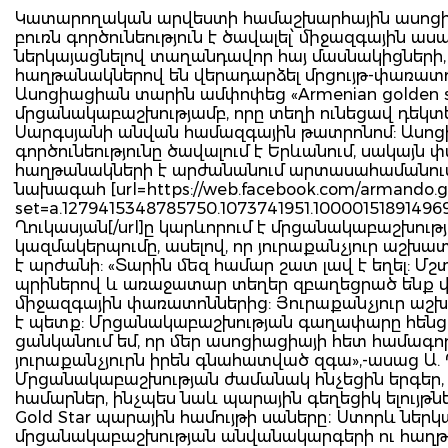
Կատարողական արվեստի համաշխարհային ասոցի
բուռն գործունեություն է ծավալել՝ միջազգային ա
ներկայացնելով տաղանդավոր հայ մասնակիցների
հաղթանակներով են վերադարձել մրցույթ-փառատո
Ասոցիացիան տարին ամփոփեց «Armenian golden st
մրցանակաբաշխությամբ, որը տեղի ունեցավ դեկտե
Սարգսյանի անվան համազգային թատրոնոմ: Ասոց
գործունեությունը ծավալում է Երևանում, սակայն
հաղթանակների է արժանանում արտասահամանում
նախագահ [url=https://web.facebook.com/armando.g
set=a.1279415348785750.1073741951.1000015189149
Ղուկասյան[/url]ը կարևորում է մրցանակաբաշխությ
կազմակերպումը, ասելով, որ յուրաքանչյուր աշ
է արժանի: «Տարին մեզ համար շատ լավ է եղել: Մ
պրիներով և առաջատար տեղեր զբաղեցրած ենք 
միջազգային փառատոններից: Յուրաքանչյուր ա
է պետք: Մրցանակաբաշխության գաղափարը հենց ա
ցանկանում եմ, որ մեր ասոցիացիայի հետ համագ
յուրաքանչյուրն իրեն գնահատված զգա»,-ասաց Ա. 
Մրցանակաբաշխության ժամանակ հնչեցին երգեր
համարներ, ինչպես նաև պարային գեղեցիկ ելույթ
Gold Star պարային համույթի սաները։ Ստորև ներկ
մրցանակաբաշխության անվանակարգերի ու հաղթո