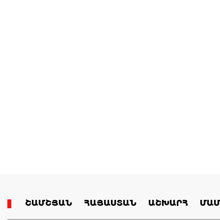
ՇԱՄՇՅԱՆ
ՀԱՅԱՍՏԱՆ
ԱՇԽԱՐՀ
ՄԱՄ