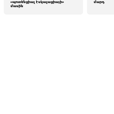
«պոտենցիալ էսկալացիայի»
մարդ
մասին