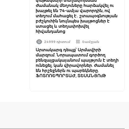
փեթակների տեղափոխման
ժամանակ մեղուները հարձակվել ու
խայթել են 74-ամյա վարորդին, ով
տեղում մահացել է․ շտապօգնության
բժշկուհին նույնպես խայթոցներ է
ստացել և տեղափոխվել
հիվանդանոց
24999 դիտում
Շամշյան
Արտակարգ դեպք՝ Արմավիրի
մարզում. Նորապատում գործող
բենզալցակայանում պայթյուն է տեղի
ունեցել. կան վիրավորներ. ժամանել
են հրշեջներն ու պարեկները.
ՖՈՏՈՌԵՊՈՐՏԱԺ, ՏԵՍԱՆՅՈւԹ