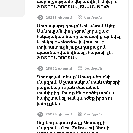
ամբողջությամբ վերածվել է մոխրի.
ՖՈՏՈՌԵՊՈՐՏԱԺ, ՏԵՍԱՆՅՈւԹ
26235 դիտում
Շամշյան
Արտակարգ դեպք՝ Երևանում. Ալեք
Մանուկյան փողոցում չորացած
հսկայական ծառը արմատից պոկվել
և ընկել է «Mazda»-ի վրա. ով է
փոխհատուցելու քաղաքացուն
պատճառված վնասը, հայտնի չէ.
ՖՈՏՈՌԵՊՈՐՏԱԺ
25692 դիտում
Շամշյան
Գողության դեպք՝ Արագածոտնի
մարզում․ Աշտարակում տան տերերի
բացակայության ժամանակ
տանիքից մուտք են գործել տուն և
հափշտակել թանկարժեք իրեր ու
խմիչքներ
25093 դիտում
Շամշյան
Ողբերգական դեպք՝ Կոտայքի
մարզում․ «Opel Zafira»-ով մեղվի