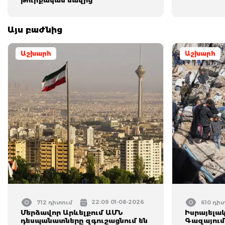
թուրքական նավից
Այս բաժնից
Աշխարհ
Աշխարհ
22:09 01-08-2026
712 դիտում
610 դի
Մերձավոր Արևելքում ԱՄՆ
Իսրայելա
դեսպանատները զգուշացնում են
Գազայում