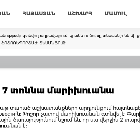
ՅԱՆ
ՀԱՅԱՍՏԱՆ
ԱՇԽԱՐՀ
ՄԱՄՈՒԼ
նությամբ գտնվող աղբավայրում. կրակն ու ծուխը տեսանելի են մի ք
եմ. ՖՈՏՈՌԵՊՈՐՏԱԺ, ՏԵՍԱՆՅՈւԹ
ն 7 տոննա մարիխուանա
բաթ տարած աշխատանքների արդյունքում հայտնաբերե
овости-ն: Խոշոր չափով մարիխուանան գտնվել է Փար
ին ծառայությունում նշում են, որ սա վերջին 2 տար
ուանան է: