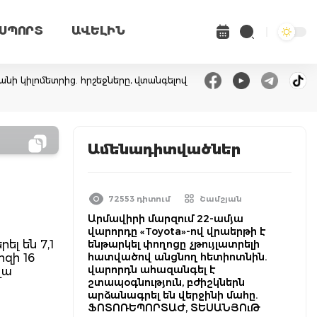
ՍՊՈՐՏ
ԱՎԵԼԻՆ
անի կիլոմետրից. հրշեջները, վտանգելով
Ամենադիտվածներ
72553 դիտում
Շամշյան
Արմավիրի մարզում 22-ամյա
վարորդը «Toyota»-ով վրաերթի է
լ են 7,1
ենթարկել փողոցը չթույլատրելի
հատվածով անցնող հետիոտնին.
իզի 16
վարորդն ահազանգել է
վա
շտապօգնություն, բժիշկներն
արձանագրել են վերջինի մահը.
ՖՈՏՈՌԵՊՈՐՏԱԺ, ՏԵՍԱՆՅՈւԹ