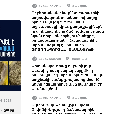
57439 դիտում
Շամշյան
Ողբերգական դեպք՝ Նուբարաշենի
աղբավայրում. տրակտորով աղբը
հրելիս այն լցվել է 29-ամյա
աշխատակցի վրա. քաղաքացիներն
ու փրկարարները մեծ դժվարությամբ
նրան դուրս են բերել ու մոտեցրել
շտապօգնությանը. ճանապարհին
արձանագրվել է նրա մահը.
ՖՈՏՈՌԵՊՈՐՏԱԺ, ՏԵՍԱՆՅՈւԹ
38635 դիտում
Շամշյան
Արտակարգ դեպք ու բարի լուր.
Սևանի ջրափրկարարները 3-րդ
հանրային լողափում փրկել են 5-ամյա
աղջնակի կյանքը, ով ափից մոտ 10
մետր հեռավորությամբ հայտնվել էր
Սևանա լճում
36982 դիտում
Շամշյան
03-2025
Ավտովթար՝ Կոտայքի մարզում.
Զովունի-Եղվարդ ճանապարհին
ն շուրջ