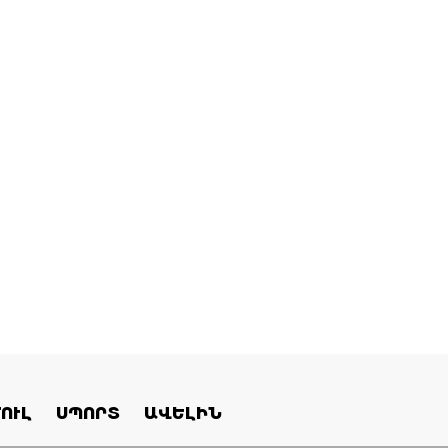
ՈՒԼ
ՍՊՈՐՏ
ԱՎԵԼԻՆ