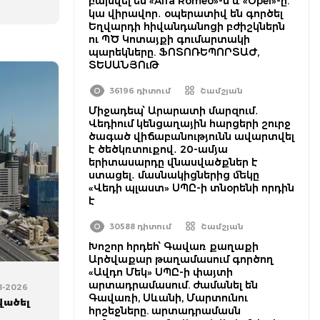
բախվել են «Alfa Romeo»-ն և «Opel»-ը.
կա վիրավոր․ օպերատիվ են գործել
Եղվարդի հիվանդանոցի բժիշկներն
ու ՊԾ Կոտայքի գումարտակի
պարեկները. ՖՈՏՈՌԵՊՈՐՏԱԺ,
ՏԵՍԱՆՅՈւԹ
36196 դիտում
Շամշյան
Միջադեպ՝ Արարատի մարզում․
Վեդիում կենցաղային հարցերի շուրջ
ծագած վիճաբանությունն ավարտվել
է ծեծկռտուքով․ 20-ամյա
երիտասարդը վնասվածքներ է
ստացել․ մասնակիցներից մեկը
«Վեդի պլաստ» ՍՊԸ-ի տնօրենի որդին
է
30588 դիտում
Շամշյան
Խոշոր հրդեհ՝ Գավառ քաղաքի
Արծվաքար թաղամասում գործող
«Ավդո Մեկ» ՍՊԸ-ի փայտի
արտադրամասում. ժամանել են
08-2026
Գավառի, Սևանի, Մարտունու
վածել
հրշեջները. արտադրամասն