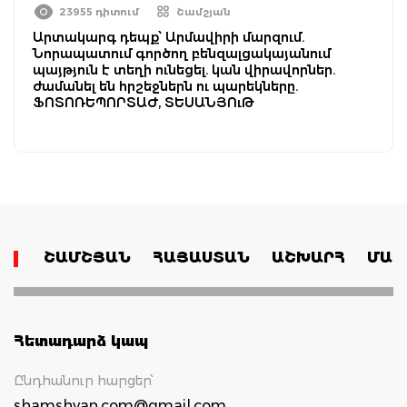
23955 դիտում
Շամշյան
Արտակարգ դեպք՝ Արմավիրի մարզում.
Նորապատում գործող բենզալցակայանում
պայթյուն է տեղի ունեցել. կան վիրավորներ.
ժամանել են հրշեջներն ու պարեկները.
ՖՈՏՈՌԵՊՈՐՏԱԺ, ՏԵՍԱՆՅՈւԹ
ՇԱՄՇՅԱՆ
ՀԱՅԱՍՏԱՆ
ԱՇԽԱՐՀ
ՄԱՄ
Հետադարձ կապ
Ընդհանուր հարցեր՝
shamshyan.com@gmail.com