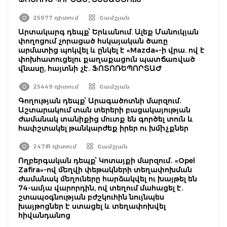
25977 դիտում
Շամշյան
Արտակարգ դեպք՝ Երևանում. Ալեք Մանուկյան
փողոցում չորացած հսկայական ծառը
արմատից պոկվել և ընկել է «Mazda»-ի վրա. ով է
փոխհատուցելու քաղաքացուն պատճառված
վնասը, հայտնի չէ. ՖՈՏՈՌԵՊՈՐՏԱԺ
25449 դիտում
Շամշյան
Գողության դեպք՝ Արագածոտնի մարզում․
Աշտարակում տան տերերի բացակայության
ժամանակ տանիքից մուտք են գործել տուն և
հափշտակել թանկարժեք իրեր ու խմիչքներ
24781 դիտում
Շամշյան
Ողբերգական դեպք՝ Կոտայքի մարզում․ «Opel
Zafira»-ով մեղվի փեթակների տեղափոխման
ժամանակ մեղուները հարձակվել ու խայթել են
74-ամյա վարորդին, ով տեղում մահացել է․
շտապօգնության բժշկուհին նույնպես
խայթոցներ է ստացել և տեղափոխվել
հիվանդանոց