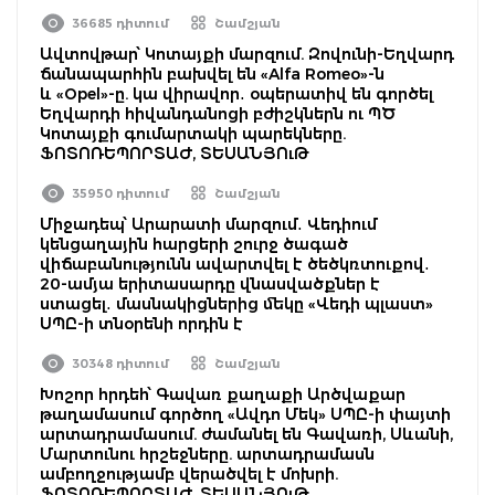
36685 դիտում
Շամշյան
Ավտովթար՝ Կոտայքի մարզում. Զովունի-Եղվարդ
ճանապարհին բախվել են «Alfa Romeo»-ն
և «Opel»-ը. կա վիրավոր․ օպերատիվ են գործել
Եղվարդի հիվանդանոցի բժիշկներն ու ՊԾ
Կոտայքի գումարտակի պարեկները.
ՖՈՏՈՌԵՊՈՐՏԱԺ, ՏԵՍԱՆՅՈւԹ
35950 դիտում
Շամշյան
Միջադեպ՝ Արարատի մարզում․ Վեդիում
կենցաղային հարցերի շուրջ ծագած
վիճաբանությունն ավարտվել է ծեծկռտուքով․
20-ամյա երիտասարդը վնասվածքներ է
ստացել․ մասնակիցներից մեկը «Վեդի պլաստ»
ՍՊԸ-ի տնօրենի որդին է
30348 դիտում
Շամշյան
Խոշոր հրդեհ՝ Գավառ քաղաքի Արծվաքար
թաղամասում գործող «Ավդո Մեկ» ՍՊԸ-ի փայտի
արտադրամասում. ժամանել են Գավառի, Սևանի,
Մարտունու հրշեջները. արտադրամասն
ամբողջությամբ վերածվել է մոխրի.
ՖՈՏՈՌԵՊՈՐՏԱԺ, ՏԵՍԱՆՅՈւԹ