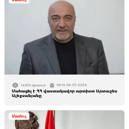
09:16 06-07-2026
14053 դիտում
Մահացել է ՀՀ վաստակավոր արտիստ Արտաշես
Ալեքսանյանը
Մամուլ