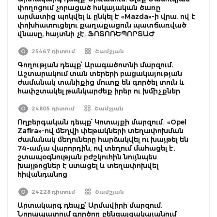
փողոցում չորացած հսկայական ծառը
արմատից պոկվել և ընկել է «Mazda»-ի վրա. ով է
փոխհատուցելու քաղաքացուն պատճառված
վնասը, հայտնի չէ. ՖՈՏՈՌԵՊՈՐՏԱԺ
25467 դիտում
Շամշյան
Գողության դեպք՝ Արագածոտնի մարզում․
Աշտարակում տան տերերի բացակայության
ժամանակ տանիքից մուտք են գործել տուն և
հափշտակել թանկարժեք իրեր ու խմիչքներ
24805 դիտում
Շամշյան
Ողբերգական դեպք՝ Կոտայքի մարզում․ «Opel
Zafira»-ով մեղվի փեթակների տեղափոխման
ժամանակ մեղուները հարձակվել ու խայթել են
74-ամյա վարորդին, ով տեղում մահացել է․
շտապօգնության բժշկուհին նույնպես
խայթոցներ է ստացել և տեղափոխվել
հիվանդանոց
24228 դիտում
Շամշյան
Արտակարգ դեպք՝ Արմավիրի մարզում.
Նորապատում գործող բենզալցակայանում