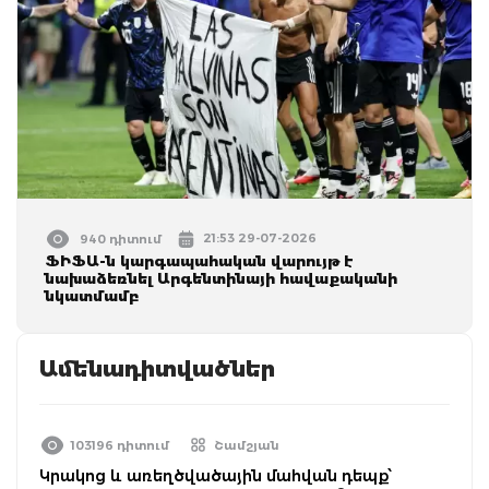
21:53 29-07-2026
940 դիտում
ՖԻՖԱ-ն կարգապահական վարույթ է
նախաձեռնել Արգենտինայի հավաքականի
նկատմամբ
Ամենադիտվածներ
103196 դիտում
Շամշյան
Կրակոց և առեղծվածային մահվան դեպք՝