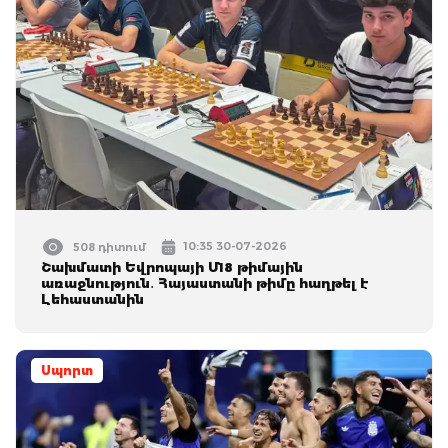
10:35 30-07-2026
508 դիտում
Շախմատի Եվրոպայի Մ18 թիմային
առաջնություն․ Հայաստանի թիմը հաղթել է
Լեհաստանին
Սպորտ