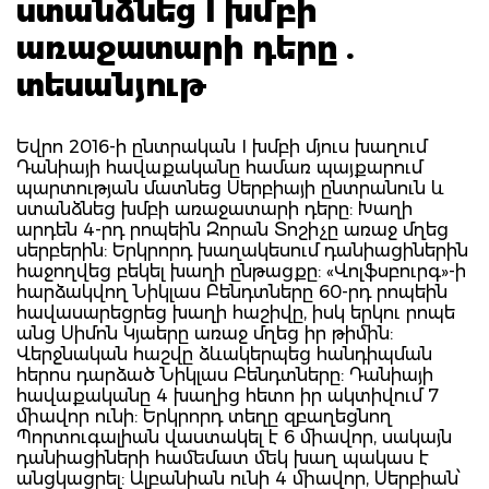
ստանձնեց I խմբի
առաջատարի դերը .
տեսանյութ
Եվրո 2016-ի ընտրական I խմբի մյուս խաղում
Դանիայի հավաքականը համառ պայքարում
պարտության մատնեց Սերբիայի ընտրանուն և
ստանձնեց խմբի առաջատարի դերը: Խաղի
արդեն 4-րդ րոպեին Զորան Տոշիչը առաջ մղեց
սերբերին: Երկրորդ խաղակեսում դանիացիներին
հաջողվեց բեկել խաղի ընթացքը: «Վոլֆսբուրգ»-ի
հարձակվող Նիկլաս Բենդտները 60-րդ րոպեին
հավասարեցրեց խաղի հաշիվը, իսկ երկու րոպե
անց Սիմոն Կյաերը առաջ մղեց իր թիմին:
Վերջնական հաշվը ձևակերպեց հանդիպման
հերոս դարձած Նիկլաս Բենդտները: Դանիայի
հավաքականը 4 խաղից հետո իր ակտիվում 7
միավոր ունի: Երկրորդ տեղը զբաղեցնող
Պորտուգալիան վաստակել է 6 միավոր, սակայն
դանիացիների համեմատ մեկ խաղ պակաս է
անցկացրել: Ալբանիան ունի 4 միավոր, Սերբիան՝