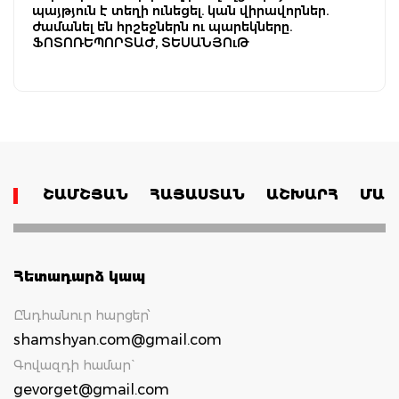
պայթյուն է տեղի ունեցել. կան վիրավորներ.
ժամանել են հրշեջներն ու պարեկները.
ՖՈՏՈՌԵՊՈՐՏԱԺ, ՏԵՍԱՆՅՈւԹ
ՇԱՄՇՅԱՆ
ՀԱՅԱՍՏԱՆ
ԱՇԽԱՐՀ
ՄԱՄ
Հետադարձ կապ
Ընդհանուր հարցեր՝
shamshyan.com@gmail.com
Գովազդի համար`
gevorget@gmail.com