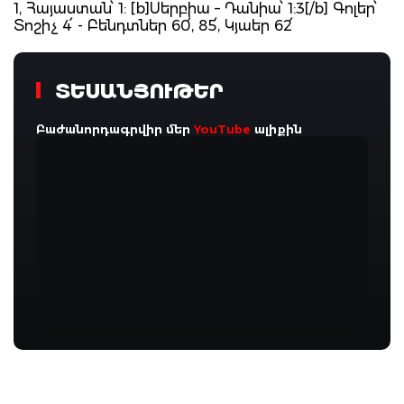
1, Հայաստան՝ 1: [b]Սերբիա – Դանիա՝ 1:3[/b] Գոլեր՝
Տոշիչ 4՛ - Բենդտներ 60՛, 85՛, Կյաեր 62՛
ՏԵՍԱՆՅՈՒԹԵՐ
Բաժանորդագրվիր մեր
YouTube
ալիքին