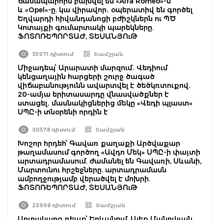
ճանապարհին բախվել են «Alfa Romeo»-ն
և «Opel»-ը. կա վիրավոր․ օպերատիվ են գործել
Եղվարդի հիվանդանոցի բժիշկներն ու ՊԾ
Կոտայքի գումարտակի պարեկները.
ՖՈՏՈՌԵՊՈՐՏԱԺ, ՏԵՍԱՆՅՈւԹ
35971 դիտում
Շամշյան
Միջադեպ՝ Արարատի մարզում․ Վեդիում
կենցաղային հարցերի շուրջ ծագած
վիճաբանությունն ավարտվել է ծեծկռտուքով․
20-ամյա երիտասարդը վնասվածքներ է
ստացել․ մասնակիցներից մեկը «Վեդի պլաստ»
ՍՊԸ-ի տնօրենի որդին է
30378 դիտում
Շամշյան
Խոշոր հրդեհ՝ Գավառ քաղաքի Արծվաքար
թաղամասում գործող «Ավդո Մեկ» ՍՊԸ-ի փայտի
արտադրամասում. ժամանել են Գավառի, Սևանի,
Մարտունու հրշեջները. արտադրամասն
ամբողջությամբ վերածվել է մոխրի.
ՖՈՏՈՌԵՊՈՐՏԱԺ, ՏԵՍԱՆՅՈւԹ
25998 դիտում
Շամշյան
Արտակարգ դեպք՝ Երևանում. Ալեք Մանուկյան