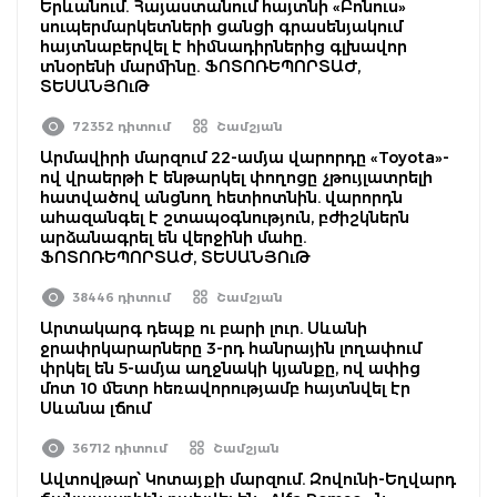
Երևանում. Հայաստանում հայտնի «Բոնուս»
սուպերմարկետների ցանցի գրասենյակում
հայտնաբերվել է հիմնադիրներից գլխավոր
տնօրենի մարմինը. ՖՈՏՈՌԵՊՈՐՏԱԺ,
ՏԵՍԱՆՅՈւԹ
72352 դիտում
Շամշյան
Արմավիրի մարզում 22-ամյա վարորդը «Toyota»-
ով վրաերթի է ենթարկել փողոցը չթույլատրելի
հատվածով անցնող հետիոտնին. վարորդն
ահազանգել է շտապօգնություն, բժիշկներն
արձանագրել են վերջինի մահը.
ՖՈՏՈՌԵՊՈՐՏԱԺ, ՏԵՍԱՆՅՈւԹ
38446 դիտում
Շամշյան
Արտակարգ դեպք ու բարի լուր. Սևանի
ջրափրկարարները 3-րդ հանրային լողափում
փրկել են 5-ամյա աղջնակի կյանքը, ով ափից
մոտ 10 մետր հեռավորությամբ հայտնվել էր
Սևանա լճում
36712 դիտում
Շամշյան
Ավտովթար՝ Կոտայքի մարզում. Զովունի-Եղվարդ