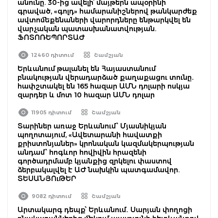
անունը. 30-ից ավելի՝ մայթերն ապօրինի
գրաված, «գոլդ» համարանիշներով թանկարժեք
ավտոմեքենաների վարորդները ենթարկվել են
վարչական պատասխանատվության.
ՖՈՏՈՌԵՊՈՐՏԱԺ
12460 դիտում
Շամշյան
Երևանում թալանել են Հայաստանում
բնակության վերադարձած քաղաքացու տունը․
հափշտակել են 165 հազար ԱՄՆ դոլարի ոսկյա
զարդեր և մոտ 10 հազար ԱՄՆ դոլար
11905 դիտում
Շամշյան
Տարիներ առաջ Երևանում՝ Մյասնիկյան
պողոտայում, «Ավետարանի հավատքի
քրիստոնյաներ» կրոնական կազմակերպության
անդամ՝ հոգևոր հովիվին հրազենի
գործադրմամբ կյանքից զրկելու փաստով
ձերբակալվել է ԱԺ նախկին պատգամավոր.
ՏԵՍԱՆՅՈւԹԵՐ
9082 դիտում
Շամշյան
Արտակարգ դեպք՝ Երևանում․ Սարյան փողոցի