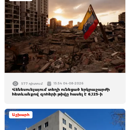
15:54 04-08-2026
577 դիտում
Վենեսուելայում տեղի ունեցած երկրաշարժի
հետևանքով զnhերի թիվը հասել է 6,125-ի
Աշխարհ