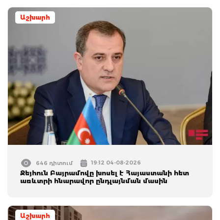
Աշխարհ
19:12 04-08-2026
646 դիտում
Ջեյհուն Բայրամովը խոսել է Հայաստանի հետ
առևտրի հնարավոր ընդլայնման մասին
Աշխարհ