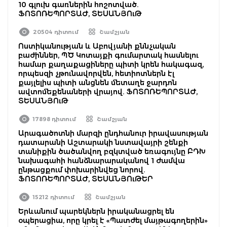
10 գլուխ գառներին հոշոտված.
ՖՈՏՈՌԵՊՈՐՏԱԺ, ՏԵՍԱՆՅՈւԹ
20504 դիտում
Շամշյան
Ոստիկանության և Աբովյանի քննչական
բաժիններ, ՊԾ Կոտայքի գումարտակ հասնելու
համար քաղաքացիները պիտի կրեն հակագազ,
որպեսզի չթունավորվեն, հետիոտներն էլ
քայլելիս պիտի անցնեն մետաղե ջարդոն
ավտոմեքենաների վրայով. ՖՈՏՈՌԵՊՈՐՏԱԺ,
ՏԵՍԱՆՅՈւԹ
17898 դիտում
Շամշյան
Արագածոտնի մարզի ընդհանուր իրավասության
դատարանի Աշտարակի նստավայրի շենքի
տանիքին ծածանվող բզկտված եռագույնը ԲԴԽ
նախագահի հանձնարարականով 1 ժամվա
ընթացքում փոխարինվեց նորով.
ՖՈՏՈՌԵՊՈՐՏԱԺ, ՏԵՍԱՆՅՈւԹԵՐ
15212 դիտում
Շամշյան
Երևանում պարեկներն իրականացրել են
օպերացիա, որը կրել է «Պատժել մայթագողերին»