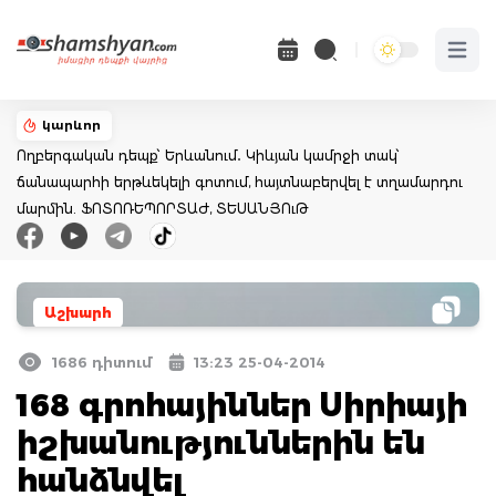
Open 
կարևոր
Ողբերգական դեպք՝ Երևանում․ Կիևյան կամրջի տակ՝
ճանապարհի երթևեկելի գոտում, հայտնաբերվել է տղամարդու
մարմին. ՖՈՏՈՌԵՊՈՐՏԱԺ, ՏԵՍԱՆՅՈւԹ
Աշխարհ
1686 դիտում
13:23 25-04-2014
168 գրոհայիններ Սիրիայի
իշխանություններին են
հանձնվել