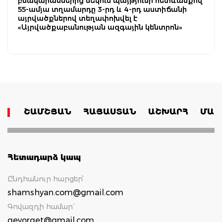
բնակարաններից մեկում պայթյունի հետևանքով
55-ամյա տղամարդը 3-րդ և 4-րդ աստիճանի
այրվածքներով տեղափոխվել է
«Այրվածքաբանության ազգային կենտրոն»
ՇԱՄՇՅԱՆ
ՀԱՅԱՍՏԱՆ
ԱՇԽԱՐՀ
ՄԱՄ
Հետադարձ կապ
Ընդհանուր հարցեր՝
shamshyan.com@gmail.com
Գովազդի համար`
gevorget@gmail.com