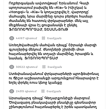
Ողբերգական ավտովթար՝ Երևանում. Գայի
պողոտայում բախվել են «Kia»-ն (Վիշկա) և
«Hongqi»-ն. «Kia»-ն կողաշրջվել է, վարորդը՝
մահացել. նրա մարմինը դուրս բերելու համար
ժամանել են հատուկ փրկարարներ. մեկ այլ
մեքենայի վրա էլ ցուցանակն է ընկել.
ՖՈՏՈՌԵՊՈՐՏԱԺ, ՏԵՍԱՆՅՈւԹ
44167 դիտում
Շամշյան
Առեղծվածային մահվան դեպք՝ Շիրակի մարզի
գյուղերից մեկում․ ծնողների շիրիմի մոտ
հայտնաբերվել են տղայի մարմինը, հրազեն և
նամակ․ ՖՈՏՈՌԵՊՈՐՏԱԺ
30522 դիտում
Շամշյան
Ստեփանավանում փրկարարների պրոֆեսիոնալ
ու ճիշտ աշխատանքի արդյունքում հնարավոր է
եղել փրկել ռուս կնոջ կյանքը
24515 դիտում
Շամշյան
Արտակարգ դեպք՝ Գեղարքունիքի մարզում.
Ծովազարդ բնակավայրի բնակիչը գետնափոր
շինությունում հայտնաբերել է իրեն պատկանող