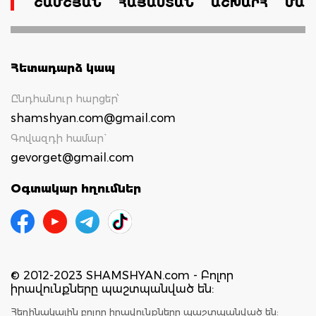
ՇԱՄՇՅԱՆ
ՀԱՅԱՍՏԱՆ
ԱՇԽԱՐՀ
ՄԱՄ
Հետադարձ կապ
Ընդհանուր հարցեր՝
shamshyan.com@gmail.com
Գովազդի համար`
gevorget@gmail.com
Օգտակար հղումներ
© 2012-2023 SHAMSHYAN.com - Բոլոր
իրավունքները պաշտպանված են:
Հեղինակային բոլոր իրավունքները պաշտպանված են: