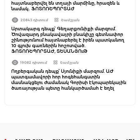
հայտնաբերվել են տղայի մարմինը, հրազեն և
նամակ․ ՖՈՏՈՌԵՊՈՐՏԱԺ
20843 դիտում
Շամշյան
Արտակարգ դեպք՝ Գեղարքունիքի մարզում.
Ծովազարդ բնակավայրի բնակիչը գետնափոր
շինությունում հայտնաբերել է իրեն պատկանող
10 գլուխ գառներին հոշոտված.
ՖՈՏՈՌԵՊՈՐՏԱԺ, ՏԵՍԱՆՅՈւԹ
19082 դիտում
Շամշյան
Ողբերգական դեպք՝ Սյունիքի մարզում. ԱԺ
պատգամավորի հոր հոգեհանգստին
մասնակցելու ժամանակ Գորիսի էկոպարեկային
ծառայության պետը հանկարծամահ է եղել