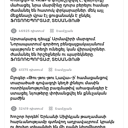
մահացել. նրա մարմինը դուրս բերելու համար
ժամանել են հատուկ փրկարարներ. մեկ այլ
մեքենայի վրա էլ ցուցանակն է ընկել.
ՖՈՏՈՌԵՊՈՐՏԱԺ, ՏԵՍԱՆՅՈւԹ
46925 դիտում
Շամշյան
Արտակարգ դեպք՝ Արմավիրի մարզում.
Նորապատում գործող բենզալցակայանում
պայթյուն է տեղի ունեցել. կան վիրավորներ.
ժամանել են հրշեջներն ու պարեկները.
ՖՈՏՈՌԵՊՈՐՏԱԺ, ՏԵՍԱՆՅՈւԹ
41375 դիտում
Շամշյան
Բլոգեր «Թու-թու-թու Լավա»-ի՝ համացանցով
տարածած գովազդի կեղծ լինելու մասին
ոստիկանությունը բազմաթիվ ահազանգեր է
ստացել. նյութերը փոխանցվել են քննչական
բաժին
32419 դիտում
Շամշյան
Խոշոր հրդեհ՝ Երևանի Սիլիկյան թաղամասի
հարևանությամբ գտնվող աղբավայրում. կրակն
ու ծուխը տեսանելի են մի քանի կիլոմետրից.