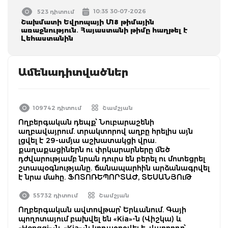
10:35 30-07-2026
523 դիտում
Շախմատի Եվրոպայի Մ18 թիմային
առաջնություն․ Հայաստանի թիմը հաղթել է
Լեհաստանին
Ամենադիտվածներ
109742 դիտում
Շամշյան
Ողբերգական դեպք՝ Նուբարաշենի
աղբավայրում. տրակտորով աղբը հրելիս այն
լցվել է 29-ամյա աշխատակցի վրա.
քաղաքացիներն ու փրկարարները մեծ
դժվարությամբ նրան դուրս են բերել ու մոտեցրել
շտապօգնությանը. ճանապարհին արձանագրվել
է նրա մահը. ՖՈՏՈՌԵՊՈՐՏԱԺ, ՏԵՍԱՆՅՈւԹ
55732 դիտում
Շամշյան
Ողբերգական ավտովթար՝ Երևանում. Գայի
պողոտայում բախվել են «Kia»-ն (Վիշկա) և
«Hongqi»-ն. «Kia»-ն կողաշրջվել է, վարորդը՝