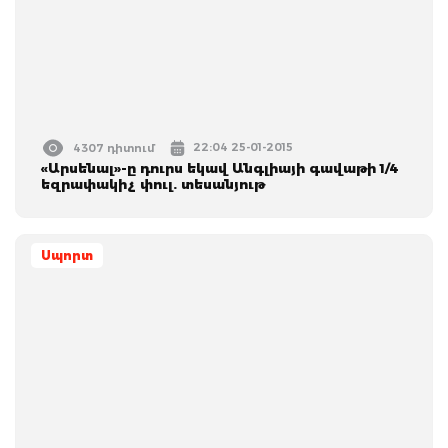
22:04 25-01-2015
4307 դիտում
«Արսենալ»-ը դուրս եկավ Անգլիայի գավաթի 1/4
եզրափակիչ փուլ. տեսանյութ
Սպորտ