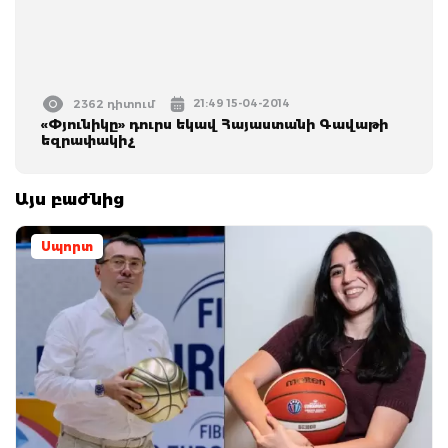
21:49 15-04-2014
2362 դիտում
«Փյունիկը» դուրս եկավ Հայաստանի Գավաթի
եզրափակիչ
Այս բաժնից
Սպորտ