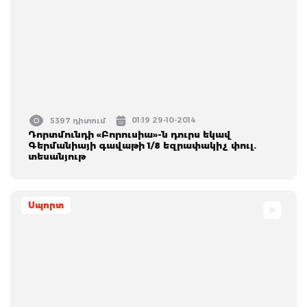
01:19 29-10-2014
5397 դիտում
Դորտմունդի «Բորուսիա»-ն դուրս եկավ
Գերմանիայի գավաթի 1/8 եզրափակիչ փուլ.
տեսանյութ
Սպորտ