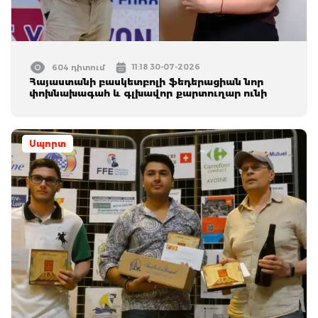
11:18 30-07-2026
604 դիտում
Հայաստանի բասկետբոլի ֆեդերացիան նոր
փոխնախագահ և գլխավոր քարտուղար ունի
Սպորտ