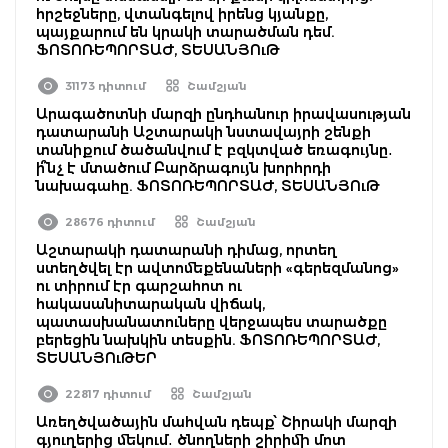
հրշեջները, վտանգելով իրենց կյանքը,
պայքարում են կրակի տարածման դեմ.
ՖՈՏՈՌԵՊՈՐՏԱԺ, ՏԵՍԱՆՅՈւԹ
31173 դիտում
Շամշյան
Արագածոտնի մարզի ընդհանուր իրավասության
դատարանի Աշտարակի նստավայրի շենքի
տանիքում ծածանվում է բզկտված եռագույնը․
ի՞նչ է մտածում Բարձրագույն խորհրդի
նախագահը. ՖՈՏՈՌԵՊՈՐՏԱԺ, ՏԵՍԱՆՅՈւԹ
28676 դիտում
Շամշյան
Աշտարակի դատարանի դիմաց, որտեղ
ստեղծվել էր ավտոմեքենաների «գերեզմանոց»
ու տիրում էր գարշահոտ ու
հակասանիտարական վիճակ,
պատասխանատուները վերջապես տարածքը
բերեցին նախկին տեսքին. ՖՈՏՈՌԵՊՈՐՏԱԺ,
ՏԵՍԱՆՅՈւԹԵՐ
22817 դիտում
Շամշյան
Առեղծվածային մահվան դեպք՝ Շիրակի մարզի
գյուղերից մեկում․ ծնողների շիրիմի մոտ