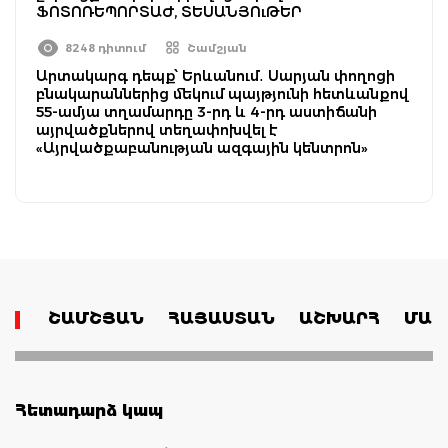
ՖՈՏՈՌԵՊՈՐՏԱԺ, ՏԵՍԱՆՅՈւԹԵՐ
8248 դիտում
Շամշյան
Արտակարգ դեպք՝ Երևանում․ Սարյան փողոցի
բնակարաններից մեկում պայթյունի հետևանքով
55-ամյա տղամարդը 3-րդ և 4-րդ աստիճանի
այրվածքներով տեղափոխվել է
«Այրվածքաբանության ազգային կենտրոն»
ՇԱՄՇՅԱՆ
ՀԱՅԱՍՏԱՆ
ԱՇԽԱՐՀ
ՄԱՄ
Հետադարձ կապ