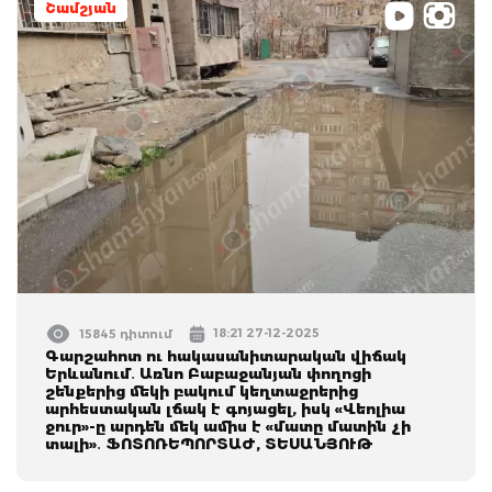
Շամշյան
18:21 27-12-2025
15845 դիտում
Գարշահոտ ու հակասանիտարական վիճակ
Երևանում․ Առնո Բաբաջանյան փողոցի
շենքերից մեկի բակում կեղտաջրերից
արհեստական լճակ է գոյացել, իսկ «Վեոլիա
ջուր»-ը արդեն մեկ ամիս է «մատը մատին չի
տալի»․ ՖՈՏՈՌԵՊՈՐՏԱԺ, ՏԵՍԱՆՅՈՒԹ