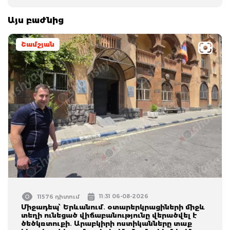
Այս բաժնից
Շամշյան
11:31 06-08-2026
11576 դիտում
Միջադեպ՝ Երևանում․ օտարերկրացիների միջև
տեղի ունեցած վիճաբանությունը վերածվել է
ծեծկռտուքի․ Արաբկիրի ոստիկանները տաք