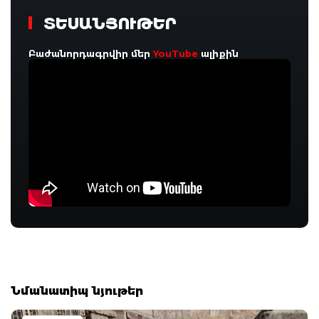
ՏԵՍԱՆՅՈՒԹԵՐ
Բաժանորդագրվիր մեր
YouTube
ալիքին
Նմանատիպ նյութեր