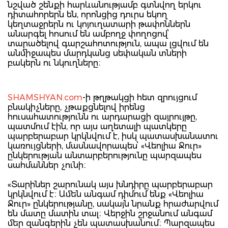
նշված շենքի հարևանությամբ գտնվող երկու
դիտահորերն են, որոնցից դուրս եկող
կեղտաջրերն ու կոյուղատարի թափոններն
անարգել հոսում են ամբողջ փողոցով՝
տարածելով գարշահոտություն, ապա լցվում են
անմիջապես մարդկանց սեփական տների
բակերն ու նկուղները։
SHAMSHYAN.com
-ի թղթակցի հետ զրույցում
բնակիչները, չթաքցնելով իրենց
հուսահատությունն ու արդարացի զայրույթը,
պատմում էին, որ այս աղետալի պատկերը
պարբերաբար կրկնվում է, իսկ պատասխանատու
կառույցների, մասնավորապես՝ «Վեոլիա Ջուր»
ընկերության անտարբերությունը պարզապես
սահմաններ չունի։
«Տարիներ շարունակ այս խնդիրը պարբերաբար
կրկնվում է։ Ամեն անգամ դիմում ենք «Վեոլիա
Ջուր» ընկերությանը, սակայն նրանք հրաժարվում
են մատը մատին տալ։ Վերջին շրջանում անգամ
մեր զանգերին չեն պատասխանում։ Պարզապես