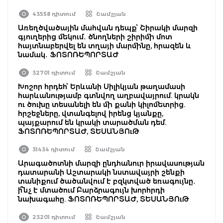
43558 դիտում
Շամշյան
Առեղծվածային մահվան դեպք՝ Շիրակի մարզի
գյուղերից մեկում․ ծնողների շիրիմի մոտ
հայտնաբերվել են տղայի մարմինը, հրազեն և
նամակ․ ՖՈՏՈՌԵՊՈՐՏԱԺ
32701 դիտում
Շամշյան
Խոշոր հրդեհ՝ Երևանի Սիլիկյան թաղամասի
հարևանությամբ գտնվող աղբավայրում. կրակն
ու ծուխը տեսանելի են մի քանի կիլոմետրից.
հրշեջները, վտանգելով իրենց կյանքը,
պայքարում են կրակի տարածման դեմ.
ՖՈՏՈՌԵՊՈՐՏԱԺ, ՏԵՍԱՆՅՈւԹ
31434 դիտում
Շամշյան
Արագածոտնի մարզի ընդհանուր իրավասության
դատարանի Աշտարակի նստավայրի շենքի
տանիքում ծածանվում է բզկտված եռագույնը․
ի՞նչ է մտածում Բարձրագույն խորհրդի
նախագահը. ՖՈՏՈՌԵՊՈՐՏԱԺ, ՏԵՍԱՆՅՈւԹ
23201 դիտում
Շամշյան