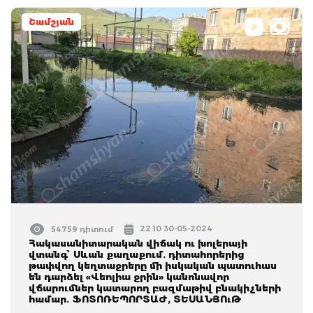
Շամշյան
22:10 30-05-2024
54759 դիտում
Հակասանիտարական վիճակ ու խոլերայի
վտանգ՝ Սևան քաղաքում. դիտահորերից
թափվող կեղտաջրերը մի իսկական պատուհաս
են դարձել «Վեոլիա ջրին» կանոնավոր
վճարումներ կատարող բազմաթիվ բնակիչների
համար. ՖՈՏՈՌԵՊՈՐՏԱԺ, ՏԵՍԱՆՅՈւԹ