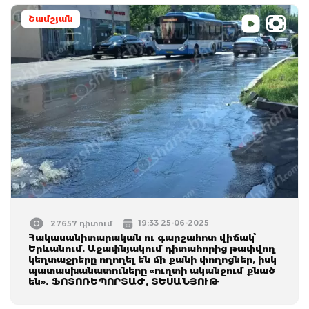
Շամշյան
19:33 25-06-2025
27657 դիտում
Հակասանիտարական ու գարշահոտ վիճակ՝
Երևանում. Աջափնյակում դիտահորից թափվող
կեղտաջրերը ողողել են մի քանի փողոցներ, իսկ
պատասխանատուները «ուղտի ականջում քնած
են». ՖՈՏՈՌԵՊՈՐՏԱԺ, ՏԵՍԱՆՅՈՒԹ