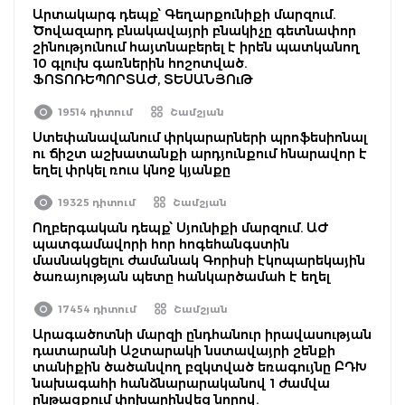
Արտակարգ դեպք՝ Գեղարքունիքի մարզում.
Ծովազարդ բնակավայրի բնակիչը գետնափոր
շինությունում հայտնաբերել է իրեն պատկանող
10 գլուխ գառներին հոշոտված.
ՖՈՏՈՌԵՊՈՐՏԱԺ, ՏԵՍԱՆՅՈւԹ
19514 դիտում
Շամշյան
Ստեփանավանում փրկարարների պրոֆեսիոնալ
ու ճիշտ աշխատանքի արդյունքում հնարավոր է
եղել փրկել ռուս կնոջ կյանքը
19325 դիտում
Շամշյան
Ողբերգական դեպք՝ Սյունիքի մարզում. ԱԺ
պատգամավորի հոր հոգեհանգստին
մասնակցելու ժամանակ Գորիսի էկոպարեկային
ծառայության պետը հանկարծամահ է եղել
17454 դիտում
Շամշյան
Արագածոտնի մարզի ընդհանուր իրավասության
դատարանի Աշտարակի նստավայրի շենքի
տանիքին ծածանվող բզկտված եռագույնը ԲԴԽ
նախագահի հանձնարարականով 1 ժամվա
ընթացքում փոխարինվեց նորով.