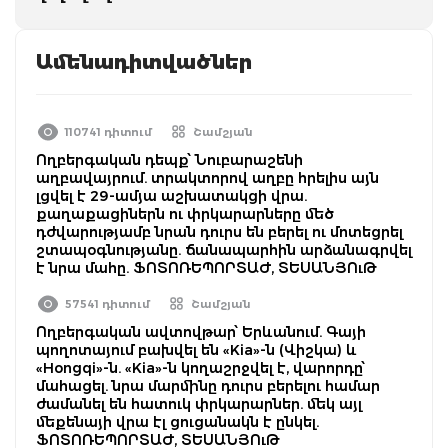
Ամենադիտվածներ
110741 դիտում
Շամշյան
Ողբերգական դեպք՝ Նուբարաշենի
աղբավայրում. տրակտորով աղբը հրելիս այն
լցվել է 29-ամյա աշխատակցի վրա.
քաղաքացիներն ու փրկարարները մեծ
դժվարությամբ նրան դուրս են բերել ու մոտեցրել
շտապօգնությանը. ճանապարհին արձանագրվել
է նրա մահը. ՖՈՏՈՌԵՊՈՐՏԱԺ, ՏԵՍԱՆՅՈւԹ
57541 դիտում
Շամշյան
Ողբերգական ավտովթար՝ Երևանում. Գայի
պողոտայում բախվել են «Kia»-ն (Վիշկա) և
«Hongqi»-ն. «Kia»-ն կողաշրջվել է, վարորդը՝
մահացել. նրա մարմինը դուրս բերելու համար
ժամանել են հատուկ փրկարարներ. մեկ այլ
մեքենայի վրա էլ ցուցանակն է ընկել.
ՖՈՏՈՌԵՊՈՐՏԱԺ, ՏԵՍԱՆՅՈւԹ