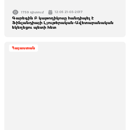
12:05 21-03-2017
1759 դիտում
Գարեգին Բ կաթողիկոսը հանդիպել է
Ֆինլանդիայի Լյութերական-Ավետարանական
եկեղեցու պետի հետ
Հայաստան