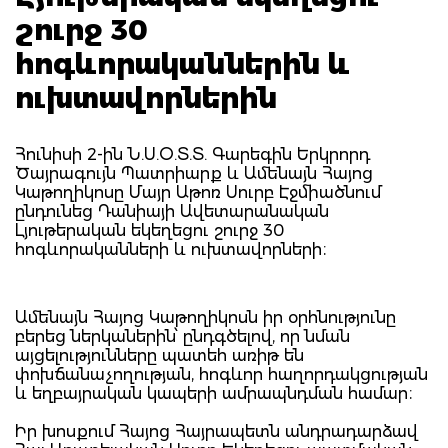
շուրջ 30
հոգևորականներին և
ուխտավորներին
Հունիսի 2-ին Ն.Ս.Օ.Տ.Տ. Գարեգին Երկրորդ
Ծայրագույն Պատրիարք և Ամենայն Հայոց
Կաթողիկոսը Մայր Աթոռ Սուրբ Էջմիածնում
ընդունեց Դանիայի Ավետարանական
Լյութերական եկեղեցու շուրջ 30
հոգևորականների և ուխտավորների։
Ամենայն Հայոց Կաթողիկոսն իր օրհնությունը
բերեց ներկաներին՝ ընդգծելով, որ նման
այցելությունները պատեհ առիթ են
փոխճանաչողության, հոգևոր հաղորդակցության
և եղբայրական կապերի ամրապնդման համար։
Իր խոսքում Հայոց Հայրապետն անդրադարձավ