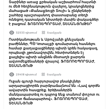
Տարիներ առաջ քրեական աշխարհում հայտնի
ու մեծ հեղինակություն վայելող, կրակոցներից
մահացած «Քանաքեռցի Տույի» և ընկերների
շահերը պաշտպանող փաստաբանը տեղի
ունեցող դատական նիստերի մասին փակագծեր
է բացում. ՖՈՏՈՌԵՊՈՐՏԱԺ, ՏԵՍԱՆՅՈւԹԵՐ
32533 դիտում
Շամշյան
Ոստիկանության և Աբովյանի քննչական
բաժիններ, ՊԾ Կոտայքի գումարտակ հասնելու
համար քաղաքացիները պիտի կրեն հակագազ,
որպեսզի չթունավորվեն, հետիոտներն էլ
քայլելիս պիտի անցնեն մետաղե ջարդոն
ավտոմեքենաների վրայով. ՖՈՏՈՌԵՊՈՐՏԱԺ,
ՏԵՍԱՆՅՈւԹ
29418 դիտում
Շամշյան
Ուջան գյուղի հարյուրավոր բնակիչներ
արդարացիորեն բարձրաձայնում են. «Լավ գործն
ավարտին հասցրեք. երեխաներին
մանկապարտեզ ու դպրոց ենք տանում փոշոտ ու
ցեխոտ ճանապարհով». ՖՈՏՈՌԵՊՈՐՏԱԺ,
ՏԵՍԱՆՅՈւԹ