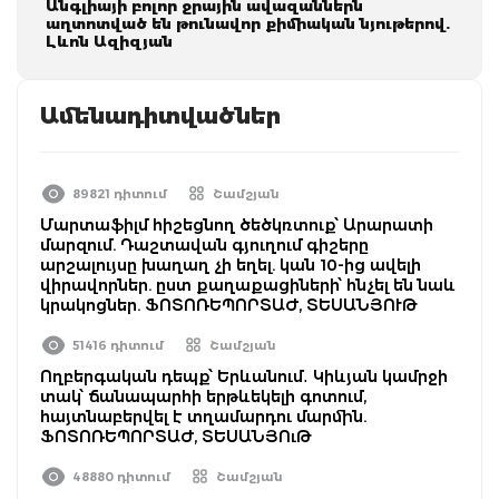
Անգլիայի բոլոր ջրային ավազաններն
աղտոտված են թnւնավոր քիմիական նյութերով.
Լևոն Ազիզյան
Ամենադիտվածներ
89821 դիտում
Շամշյան
Մարտաֆիլմ հիշեցնող ծեծկռտուք՝ Արարատի
մարզում. Դաշտավան գյուղում գիշերը
արշալույսը խաղաղ չի եղել. կան 10-ից ավելի
վիրավորներ. ըստ քաղաքացիների՝ հնչել են նաև
կրակոցներ. ՖՈՏՈՌԵՊՈՐՏԱԺ, ՏԵՍԱՆՅՈՒԹ
51416 դիտում
Շամշյան
Ողբերգական դեպք՝ Երևանում․ Կիևյան կամրջի
տակ՝ ճանապարհի երթևեկելի գոտում,
հայտնաբերվել է տղամարդու մարմին.
ՖՈՏՈՌԵՊՈՐՏԱԺ, ՏԵՍԱՆՅՈւԹ
48880 դիտում
Շամշյան