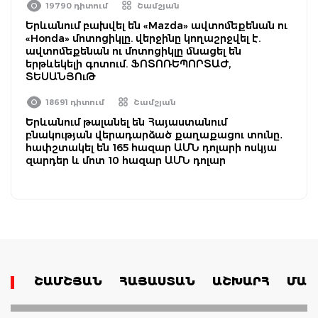
19790 դիտում
Շամշյան
Երևանում բախվել են «Mazda» ավտոմեքենան ու
«Honda» մոտոցիկլը. վերջինը կողաշրջվել է.
ավտոմեքենան ու մոտոցիկլը մնացել են
երթևեկելի գոտում. ՖՈՏՈՌԵՊՈՐՏԱԺ,
ՏԵՍԱՆՅՈւԹ
18691 դիտում
Շամշյան
Երևանում թալանել են Հայաստանում
բնակության վերադարձած քաղաքացու տունը․
հափշտակել են 165 հազար ԱՄՆ դոլարի ոսկյա
զարդեր և մոտ 10 հազար ԱՄՆ դոլար
ՇԱՄՇՅԱՆ
ՀԱՅԱՍՏԱՆ
ԱՇԽԱՐՀ
ՄԱՄ