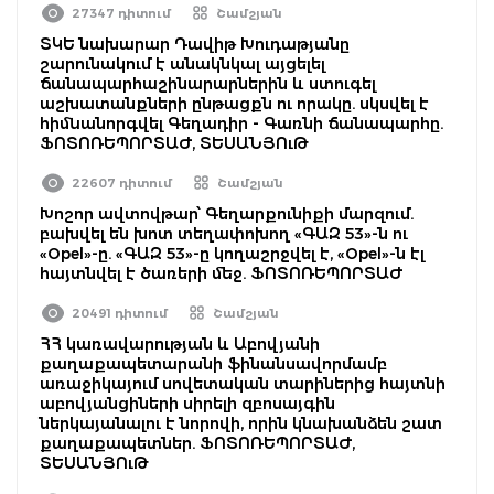
27347 դիտում
Շամշյան
ՏԿԵ նախարար Դավիթ Խուդաթյանը
շարունակում է անակնկալ այցելել
ճանապարհաշինարարներին և ստուգել
աշխատանքների ընթացքն ու որակը. սկսվել է
հիմնանորգվել Գեղադիր - Գառնի ճանապարհը.
ՖՈՏՈՌԵՊՈՐՏԱԺ, ՏԵՍԱՆՅՈւԹ
22607 դիտում
Շամշյան
Խոշոր ավտովթար՝ Գեղարքունիքի մարզում.
բախվել են խոտ տեղափոխող «ԳԱԶ 53»-ն ու
«Opel»-ը. «ԳԱԶ 53»-ը կողաշրջվել է, «Opel»-ն էլ
հայտնվել է ծառերի մեջ. ՖՈՏՈՌԵՊՈՐՏԱԺ
20491 դիտում
Շամշյան
ՀՀ կառավարության և Աբովյանի
քաղաքապետարանի ֆինանսավորմամբ
առաջիկայում սովետական տարիներից հայտնի
աբովյանցիների սիրելի զբոսայգին
ներկայանալու է նորովի, որին կնախանձեն շատ
քաղաքապետներ. ՖՈՏՈՌԵՊՈՐՏԱԺ,
ՏԵՍԱՆՅՈւԹ