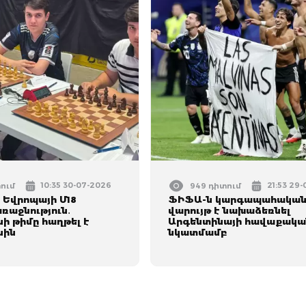
10:35 30-07-2026
21:53 29
տում
949 դիտում
Եվրոպայի Մ18
ՖԻՖԱ-ն կարգապահակա
ռաջնություն․
վարույթ է նախաձեռնել
ի թիմը հաղթել է
Արգենտինայի հավաքակա
նին
նկատմամբ