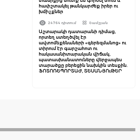
տանիքից մուտք են գործել տուն և
հափշտակել թանկարժեք իրեր ու
խմիչքներ
24764 դիտում
Շամշյան
Աշտարակի դատարանի դիմաց,
որտեղ ստեղծվել էր
ավտոմեքենաների «գերեզմանոց» ու
տիրում էր գարշահոտ ու
հակասանիտարական վիճակ,
պատասխանատուները վերջապես
տարածքը բերեցին նախկին տեսքին.
ՖՈՏՈՌԵՊՈՐՏԱԺ, ՏԵՍԱՆՅՈւԹԵՐ