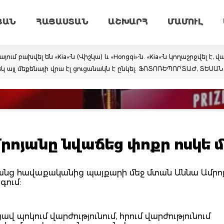
ՅԱՆ
ՀԱՅԱՍՏԱՆ
ԱՇԽԱՐՀ
ՄԱՄՈՒԼ
 բախվել են «Kia»-ն (Վիշկա) և «Hongqi»-ն. «Kia»-ն կողաշրջվել է, 
կ այլ մեքենայի վրա էլ ցուցանակն է ընկել. ՖՈՏՈՌԵՊՈՐՏԱԺ, ՏԵՍԱ
ոյանը նվաճեց փոքր ոսկե 
անանց հավաքականից պայքարի մեջ մտան Աննա Ամրոյ
գում:
 պոկում վարժությունում, հրում վարժությունում