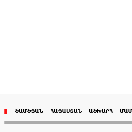
ՇԱՄՇՅԱՆ
ՀԱՅԱՍՏԱՆ
ԱՇԽԱՐՀ
ՄԱՄ