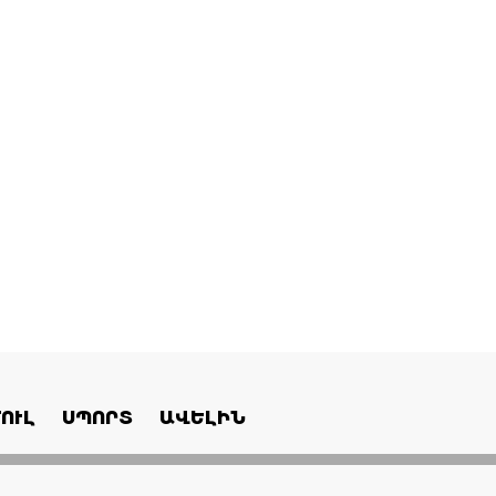
ՈՒԼ
ՍՊՈՐՏ
ԱՎԵԼԻՆ