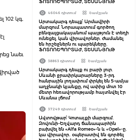
ՖՈՏՈՌԵՊՈՐՏԱԺ, ՏԵՍԱՆՅՈւԹ
46046 դիտում
Շամշյան
 102 կգ,
Արտակարգ դեպք՝ Արմավիրի
մարզում. Նորապատում գործող
բենզալցակայանում պայթյուն է տեղի
էլ
ունեցել. կան վիրավորներ. ժամանել
են հրշեջներն ու պարեկները.
ՖՈՏՈՌԵՊՈՐՏԱԺ, ՏԵՍԱՆՅՈւԹ
րեց նաեւ
38863 դիտում
Շամշյան
Արտակարգ դեպք ու բարի լուր.
տվիրված
Սևանի ջրափրկարարները 3-րդ
հանրային լողափում փրկել են 5-ամյա
աղջնակի կյանքը, ով ափից մոտ 10
մետր հեռավորությամբ հայտնվել էր
Սևանա լճում
37249 դիտում
Շամշյան
Ավտովթար՝ Կոտայքի մարզում.
Զովունի-Եղվարդ ճանապարհին
բախվել են «Alfa Romeo»-ն և «Opel»-ը.
կա վիրավոր․ օպերատիվ են գործել