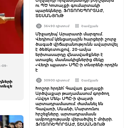
Եղվարդի հիվանդանոցի բժիշկներն
ու ՊԾ Կոտայքի գումարտակի
պարեկները. ՖՈՏՈՌԵՊՈՐՏԱԺ,
ՏԵՍԱՆՅՈւԹ
36490 դիտում
Շամշյան
Միջադեպ՝ Արարատի մարզում․
Վեդիում կենցաղային հարցերի շուրջ
ծագած վիճաբանությունն ավարտվել
է ծեծկռտուքով․ 20-ամյա
երիտասարդը վնասվածքներ է
ստացել․ մասնակիցներից մեկը
«Վեդի պլաստ» ՍՊԸ-ի տնօրենի որդին
4-09-
է
30900 դիտում
Շամշյան
դների
րոնզե
Խոշոր հրդեհ՝ Գավառ քաղաքի
Արծվաքար թաղամասում գործող
«Ավդո Մեկ» ՍՊԸ-ի փայտի
արտադրամասում. ժամանել են
Գավառի, Սևանի, Մարտունու
հրշեջները. արտադրամասն
ամբողջությամբ վերածվել է մոխրի.
ՖՈՏՈՌԵՊՈՐՏԱԺ, ՏԵՍԱՆՅՈւԹ