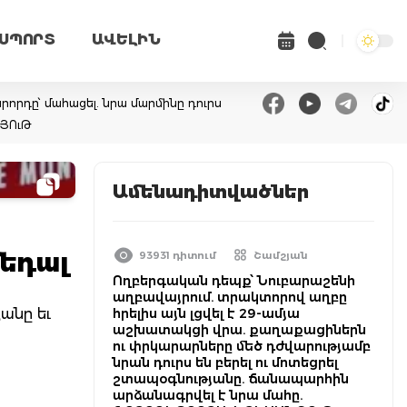
ՍՊՈՐՏ
ԱՎԵԼԻՆ
վարորդը՝ մահացել. նրա մարմինը դուրս
ՆՅՈւԹ
Ամենադիտվածներ
մեդալ
93931 դիտում
Շամշյան
Ողբերգական դեպք՝ Նուբարաշենի
աղբավայրում. տրակտորով աղբը
անը եւ
հրելիս այն լցվել է 29-ամյա
աշխատակցի վրա. քաղաքացիներն
ու փրկարարները մեծ դժվարությամբ
նրան դուրս են բերել ու մոտեցրել
շտապօգնությանը. ճանապարհին
արձանագրվել է նրա մահը.