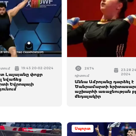
19:43 20-02-2024
իտում
2674
23:28 2
 Լալայանը փոքր
2024
դիտում
լ նվաճեց
Աննա Ամրոյանը դարձել է
րտի Եվրոպայի
Ծանրամարտի երիտասար
յունում
աշխարհի առաջնության բ
մեդալակիր
Սպորտ