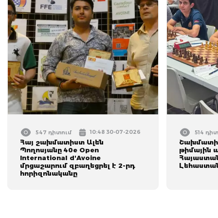
10:48 30-07-2026
547 դիտում
514 դի
Հայ շախմատիստ Ալեն
Շախմատի 
Պողոսյանը 40e Open
թիմային ա
International d'Avoine
Հայաստան
մրցաշարում զբաղեցրել է 2-րդ
Լեհաստա
հորիզոնականը