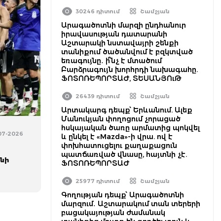
30246 դիտում
Շամշյան
Արագածոտնի մարզի ընդհանուր
իրավասության դատարանի
Աշտարակի նստավայրի շենքի
տանիքում ծածանվում է բզկտված
եռագույնը․ ի՞նչ է մտածում
Բարձրագույն խորհրդի նախագահը.
ՖՈՏՈՌԵՊՈՐՏԱԺ, ՏԵՍԱՆՅՈւԹ
26439 դիտում
Շամշյան
Արտակարգ դեպք՝ Երևանում. Ալեք
Մանուկյան փողոցում չորացած
հսկայական ծառը արմատից պոկվել
-07-2026
և ընկել է «Mazda»-ի վրա. ով է
ն
փոխհատուցելու քաղաքացուն
պատճառված վնասը, հայտնի չէ.
նի
ՖՈՏՈՌԵՊՈՐՏԱԺ
25977 դիտում
Շամշյան
Գողության դեպք՝ Արագածոտնի
մարզում․ Աշտարակում տան տերերի
բացակայության ժամանակ