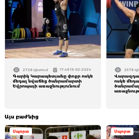
17:48 19-02-2024
2728 դիտում
2578 դ
Գարիկ Կարապետյանը փոքր ոսկե
Վարազդատ
մեդալ նվաճեց ծանրամարտի
ոսկե մեդա
Եվրոպայի առաջնությունում
ծանրամա
առաջնութ
Այս բաժնից
Սպորտ
Սպորտ